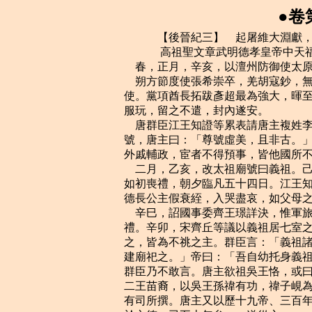
●卷
    　　【後晉紀三】　起屠維大淵獻，盡重光赤奮若，凡三年。
    　　 高祖聖文章武明德孝皇帝中天福四年（己亥，公元九三九年）
    春，正月，辛亥，以澶州防御使太原張從恩為樞密副使。
    朔方節度使張希崇卒，羌胡寇鈔，無復畏憚。甲寅，以義成節度使馮暉為朔方節度
使。黨項酋長拓跋彥超最為強大，暉至，彥超入賀，暉厚遇之，因為於城中治第，豐其
服玩，留之不遣，封內遂安。
    唐群臣江王知證等累表請唐主複姓李，立唐宗廟，乙丑，唐主許之。群臣又請上尊
號，唐主曰：「尊號虛美，且非古。」遂不受。其後子孫皆踵其法，不受尊號，又不以
外戚輔政，宦者不得預事，皆他國所不及也。
    二月，乙亥，改太祖廟號曰義祖。己卯，唐主為李氏考妣發哀，與皇後斬衰居廬，
如初喪禮，朝夕臨凡五十四日。江王知證、饒王知諤請亦服斬衰；不許。李建勳之妻廣
德長公主假衰絰，入哭盡哀，如父母之喪。
    辛巳，詔國事委齊王璟詳決，惟軍旅以聞。庚寅，唐主更名□。詔百官議二祚合享
禮。辛卯，宋齊丘等議以義祖居七室之東。唐主命居高祖於西室，太宗次之，義祖又次
之，皆為不祧之主。群臣言：「義祖諸侯，不宜與高祖、太宗同享，請於太廟正殿後別
建廟祀之。」帝曰：「吾自幼托身義祖，向非義祖有功於吳，朕安能啟此中興之業？」
群臣乃不敢言。唐主欲祖吳王恪，或曰：「恪誅死，不若祖鄭王無懿。」唐主命有司考
二王苗裔，以吳王孫禕有功，禕子峴為宰相，遂祖吳王，雲自峴五世至父榮。其名率皆
有司所撰。唐主又以歷十九帝、三百年，疑十世太少。有司曰：「三十年為世，陛下生
於文德，已五十年矣。」遂從之。
    盧損至福州，閩主稱疾不見，命弟繼恭主之。遺其禮部員外郎鄭元弼奉繼恭表隨損
入貢。閩主不禮於損，有士人林省鄒私謂損曰：「吾主不事其君，不愛其親，不恤其民，
不敬其神，不睦其鄰，不禮其賓，其能久乎！余將僧服而北逃，會相見於上國耳。」
    三月，庚戌，唐主追尊吳王恪為定宗孝靜皇帝，自曾祖以下皆追尊廟號及謚。
    己未，詔歸德節度使劉知遠、忠武節度使杜重威並加同平章事。知遠自以有佐命功，
重威起於外戚，無大功，恥與之同制。制下數日，杜門四表辭不受。帝怒，謂趙瑩曰：
「重威，朕之妹夫，知遠雖有功，何得堅拒制命！可落軍權，令歸私第！」瑩拜請曰：
「陛下昔在晉陽，兵不過五千，為唐兵十餘萬所攻，危於朝露，非知遠心如鐵石，豈能
成大業！奈何以小過棄之，竊恐此語外聞，非所以彰人君之大度也。」帝意乃解，命端
明殿學士和凝詣知遠第諭旨，知遠惶恐，起受命。
    尋州戌將王彥忠據懷遠城叛，上遣供奉官齊延祚往招諭之；彥忠降，延祚殺之。上
怒曰：「朕踐祚以來，未嘗失信於人，彥忠已輸仗出迎，延祚何得擅殺之！」除延祚名，
重杖配流，議者猶以為延祚不應免死。
    辛酉，冊回鶻可汗仁美為奉化可汗。
    夏，四月，唐江王徐知證等請亦姓李；不許。
    辛巳，唐主祀南郊；癸未，大赦。
    梁太祖以來，軍國大政，天子多與崇政、樞密使議，宰相受成命，行制敕，講典故，
治文事而已。帝懲唐明宗之世安重誨專橫，故即位之初，但命桑維翰兼樞密使。及劉處
讓為樞密使，奏對多不稱旨，會處讓遭母喪，甲申，廢樞密院，以印付中書，院事皆委
宰相分判。以副使張從恩為宣徽使，直學士、倉部郎中司徒詡、工部郎中顏衎並罷守本
官。然勳臣近習不知大體，習於故事，每欲復之。
    帝以唐之大臣除名在兩京者皆貧悴，復以李專美為贊善大夫，丙戌，以韓昭胤為兵
部尚書，馬胤孫為太子賓客，房暠為右驍衛大將軍，並致仕。閩主忌其叔父前建州刺史
延武、戶部尚書延望才名，巫者林興與延武有怨，托鬼神語雲：「延武、延望將為變。」
閩主不復詰，使興帥壯士就第殺之，並其五子。閩主用陳守元言，作三清殿於禁中，以
黃金數千斤鑄寶皇大帝、天尊、老君像，晝夜作樂，焚香禱祀，求神丹。政無大小，皆
林興傳寶皇命決之。
    戊申，加楚王希范天策上將軍，賜印，聽開府置官屬。
    辛亥，唐徙吉王景遂為壽王，立壽陽公景達為宣城王。
    乙卯，唐鎮海節度使兼中書令梁懷王徐知諤卒。
    唐人遷讓皇之族於泰州，號永寧宮，防衛甚嚴。康化節度使兼中書令楊珙稱疾，罷
歸永寧宮。乙丑，以平盧節度使兼中書令楊璉為康化節度使；璉固辭，請終喪，從之。
    唐主將立齊王璟為太子，固辭；乃以為諸道兵馬大元帥、判六軍諸衛、守太尉、錄
尚書事、升、揚二州牧。
    閩判六軍諸衛建王繼嚴得士心，閩主忌之，六月，罷其兵柄，更名繼裕；以弟繼鏞
判六軍，去諸衛字。林興詐覺，流泉州。望氣者言宮中有災，乙未，閩主徙居長春宮。
    秋，七月，庚子朔，日有食之。
    成德節度使安重榮出於行伍，性粗率，恃勇驕暴，每謂人曰：「今世天子，兵強馬
壯則為之耳。」府廨有幡竿高數十尺，嘗挾弓矢謂左右曰：「我能中竿上龍首者，必有
天命。」一發中之，以是益自負。帝之遣重榮代秘瓊也，戒之曰：「瓊不受代，當別除
汝一鎮，勿以力取，恐為患滋深。」重榮由是以帝為怯，謂人曰：「秘瓊匹夫耳，天子
尚畏之，況我以將相之重，士馬之眾乎！」每所奏請多逾分，為執政所可否，意憤憤不
快，乃聚亡命，市戰馬，有飛揚之志。帝知之，義武節度使皇甫遇與重榮姻家，甲辰，
徙遇為昭義節度使。
    乙巳，閩北宮火，焚宮殿殆盡。
    戊申，薛融等上所定編敕，行之。
    丙辰，敕：「先令天下公私鑄錢，今私錢多用鉛錫，小弱缺薄，宜皆禁之，專令官
司自鑄。」
    西京留守楊光遠疏中書侍郎、同平章事桑維翰遷除不公及營邸肆於兩都，與民爭利；
帝不得已，閏月，壬申，出維翰為彰德節度使兼侍中。
    初，義武節度使王處直子威，避王都之難，亡在契丹，至是，義武缺帥，契丹主遣
使來言，「請使威襲父土地，如我朝之法。」帝辭以「中國之法必自刺史、團練、防御
序遷乃至節度使，請遣威至此，漸加進用。」契丹主怒，復遣使來言曰：「爾自節度使
為天子，亦有階級邪！」帝恐其滋蔓不已，厚賂契丹，且請以處直兄孫彰德節度使廷胤
為義武節度使以厭其意。契丹怒稍解。
    初，閩惠宗以太祖元從為拱宸、按鶴都，及康宗立，更募壯士二千人為腹心，號宸
衛都，祿賜皆厚於二都；或言二都怨望，將作亂，閩主欲分隸漳、泉二州，二都益怒。
閩主好為長夜之飲，強群臣酒，醉則令左右伺其過失；從弟繼隆醉失禮，斬之。屢以猜
怒誅宗室，叔父左僕射、同平章事延羲陽為狂愚以避禍，閩主賜以道士服，置武夷山中；
尋復召還，幽於私第。閩主數侮拱宸、控鶴軍使永泰硃文進、光山連重遇，二人怨之。
會北宮火，求賊不獲；閩主命重遇將內外營兵掃除餘燼，日役萬人，士卒甚苦之。又疑
重遇知縱火之謀，欲誅之；內學士陳郯私告重遇。辛巳夜，重遇入直，帥二都兵焚長春
宮以攻閩主，使人迎延羲於瓦礫中，呼萬歲；復召外營兵共攻閩主；獨宸衛都拒戰，閩
主乃與李後如宸衛都。比明，亂兵焚宸衛都，宸衛都戰敗，餘眾千餘人奉閩主及李後出
北關，至梧桐嶺，眾稍逃散。延羲使兄子前汀州剌史繼業將兵追之，及於村捨；閩主素
善射，引弓殺數人。俄而追兵雲集，閩主知不免，投弓謂繼業曰：「卿臣節安在！」繼
業曰：「君無君德，臣安有臣節！新君，叔父也，舊君，昆弟也，孰親孰疏？」閩主不
復言。繼業與之俱還，至陀莊，飲以酒，醉而縊之，並李後及諸子、王繼恭皆死。宸衛
餘眾奔吳越。延羲自稱威武節度使、閩國王，更名曦，改元永隆，赦系囚，頒賚中外。
以宸衛弒閩主赴於鄰國；謚閩主曰聖神英睿文明廣武應道大弘孝皇帝，廟號康宗。遣商
人間道奉表稱籓於晉；然其在國，置百官皆如天子之制。以太子太傅致仕李真為司空兼
中書侍郎、同平章事。連重遇之攻康宗也，陳守元在宮中，易服將逃，兵人殺之。重遇
執蔡守蒙，數以賣官之罪而斬之。閩王曦既立，遣使誅林興於泉州。
    河決亳州。
    八月，辛丑，以馮道守司徒兼侍中。壬寅，詔中書知印止委上相，由是事無鉅細，
悉委於道。帝嘗訪以軍謀，對曰：「征伐大事，在聖心獨斷。臣書生，惟知謹守歷代成
規而已。」帝以為然。道嘗稱疾求退，帝使鄭王重貴詣第省之，曰：「來日不出，朕當
親往。」道乃出視事。當時寵遇，群臣無與為比。
    己酉，以吳越王元璟為天下兵馬元帥。
    黔南巡內溪州刺史彭士愁引蔣、錦州蠻萬餘人寇辰、澧州，焚掠鎮戍，遣使乞師於
蜀；蜀主以道遠，不許。九月，辛未，楚王希范命左靜江指揮使劉勍、決勝指揮使廖匡
齊帥衡山兵五千討之。
    癸未，以唐許王從益為郇國公，奉唐祀。從益尚幼，李後養從益於宮中，奉王淑妃
如事母。
    冬，十月，庚戌，閩康宗所遣使者鄭元弼至大梁。康宗遺執政書曰：「閩國一從興
運，久歷年華，見北辰之帝座頻移，致東海之風帆多阻。」又求用敵國禮致書往來。帝
怒其不遜，壬子，詔卻其貢物及福、建諸州綱運，並令元弼及進奏官林恩部送速歸。兵
部員外郎李知損上言：「王昶僭慢，宜執留使者，籍沒其貨。」乃下元弼、恩獄。
    吳越恭穆夫人馬氏卒。夫人，雄武節度使綽之女也。初，武肅王鏐禁中外畜聲妓，
文穆王元瓘年三十餘無子，夫人為之請於鏐，鏐喜曰：「吾家祭祀，汝實主之。」乃聽
元璟納妾。鹿氏，生弘僔、弘倧；許氏，生弘佐；吳氏，生弘人叔；眾妾生弘偡，弘億、
弘儀、弘偓、弘仰、弘信；夫人撫視慈愛如一。常置銀鹿於帳前，坐諸兒於上而弄之。
    十一月，戊子，契丹遣其臣遙折來使，遂如吳越。
    楚王希范始開天策府，置護軍都尉、領軍司馬等官，以諸弟及將校為之。又以幕僚
拓跋恆、李弘皋、廖匡圖、徐仲雅等十八人為學士。
    劉勍等進攻溪州，彭士愁兵敗，棄州走保山寨；石崖四絕，勍為梯棧上圍之。廖匡
齊戰死，楚王希范遣吊其母，其母不哭，謂使者曰：「廖氏三百口受王溫飽之賜，舉族
效死，未足以報，況一子乎！願王無以為念。」王以其母為賢，厚恤其家。
    十二月，丙戌，禁刱造佛寺。
    閩王作新宮，徙居之。
    是歲，漢門下侍郎、同平章事趙光裔言於漢主曰：「自馬後崩，未嘗通使於楚，親
鄰舊好，不可忘也。」因薦諫議大夫李紓可以將命，漢主從之；楚亦遣使報聘。光裔相
漢二十餘年，府庫充實，邊境無虞。及卒，漢主復以其子翰林學士承旨、尚書左丞損為
門下侍郎、同平章事。
    　　 高祖聖文章武明德孝皇帝中天福五年（庚子，公元九四零年）
    春，正月，帝引見閩使鄭元弼等。元弼曰：「王昶蠻夷之君，不知禮義，陛下得其
善言不足喜，惡言不足怒。臣將命無狀，願伏鈇鍎以贖昶罪。」帝憐之，辛未，詔釋元
弼等。
    楚劉勍等因大風，以火箭焚彭士愁寨而攻之，士愁帥麾下逃入獎、錦深山，乙未，
遣其子師暠帥諸酋長納溪、錦、獎三州印，請降於楚。
    二月，庚戌，北都留守、同平章事安彥威入朝，上曰：「吾所重者信與義。昔契丹
以義救我，我今以信報之；聞其徵求不已，公能屈節奉之，深稱朕意。」對曰：「陛下
以蒼生之故，猶卑辭厚幣以事之，臣何屈節之有！」上悅。劉勍引兵還長沙。楚王希范
徙溪州於便地，表彭士愁為溪州刺史，以劉勍為錦州刺史；自是群蠻服於楚。希范自謂
伏波之後，以銅五千斤鑄柱，高丈二尺，入地六尺，銘誓狀於上，立之溪州。
    唐康化節度使兼中書令楊璉謁平陵還，一夕，大醉，卒於舟中，唐主追封謚曰弘農
靖王。
    閩王曦既立，驕淫苛虐，猜忌宗族，多尋舊怨。其弟建州刺史延政數以書諫之，曦
怒，復書罵之；遣親吏業翹監建州軍，教練使杜漢崇監南鎮軍，二人爭捃延政陰事告於
曦，由是兄弟積相猜恨。一日，翹與延政議事不葉，翹訶之曰：「公反邪！」延政怒，
欲斬翹；翹奔南鎮，延政發兵就攻之，敗其戍兵。翹、漢崇奔福州，西鄙戍兵皆潰。
    二月，曦遣統軍使潘師逵、吳行真將兵四萬擊延政。師逵軍於建州城西，行真軍於
城南，皆阻水置營，焚城外廬捨。延政求救於吳越，壬戌，吳越王元瓘遣寧國節度使、
同平章事仰仁詮、內都監使薛萬忠將兵四萬救之，丞相林鼎諫，不聽。三月，戊辰，師
逵分兵三千，遣都軍使蔡弘裔將之出戰，延政遣其將林漢徹等敗之於茶山，斬首千餘級。
    安彥威、王建立皆請致仕；不許。辛未，以歸德節度使、侍衛馬步都指揮使、同平
章事劉知遠為鄴都留守，徙彥威為歸德節度使，加兼侍中。癸酉，徙建立為昭義節度使，
進爵韓王；以建立遼州人，割遼、沁二州隸昭義。徙建雄節度使李德珫為北都留守。山
南東道節度使，同平章事安從進恃其險固，陰蓄異謀，擅邀取湖南貢物，招納亡命，增
廣甲卒；元隨都押牙王令謙、押牙潘知麟諫，皆殺之。及王建立徙潞州，帝使問之曰：
「朕虛青州以待卿，卿有意則降制。」從進對曰：「若移青州置漢南，臣即赴鎮。」帝
亦不之責。
    丁丑，王延政募敢死士千餘人，夜涉水，潛入潘師逵壘，因風縱火，城上鼓噪以應
之，戰棹都頭建安陳誨殺師逵，其眾皆潰。戊寅，引兵欲攻吳行真寨，建人未涉水，行
真及將士棄營走，死者萬人。延政乘勝取永平、順昌二城。自是建州之兵始盛。
    夏，四月，蜀太保兼門下侍郎、同平章事趙季良請與門下侍郎、同平章事毋昭裔，
中書侍郎、同平章事張業分判三司，癸卯，蜀主命季良判戶部，昭裔判鹽鐵，業判度支。
    庚戌，以前橫海節度使馬全節為安遠節度使。
    甲子，吳越孝獻世子弘僔卒。
    吳越仰仁詮等兵至建州，王延政以福州兵已敗去，奉牛酒犒之，請班師；仁詮等不
從，營於城之西北。延政懼，復遣使乞師於閩王。閩王以泉州刺史王繼業為行營都統，
將兵二萬救之；且移書責吳越，遣輕兵絕吳越糧道。會久雨，吳越軍食盡，五月，延政
遣兵出擊，大破之，俘斬以萬計。癸未，仁詮等詮遁。
    胡漢筠既違詔命不詣闕，又聞賈仁沼二子欲訴諸朝；及除馬全節鎮安州代李金全，
漢筠紿金全曰：「進奏吏遣人倍道來言，朝廷俟公受代，即按賈仁沼死狀，以為必有異
圖。」金全大懼。漢筠因說金全拒命，自歸於唐；金全從之。丙戌，帝聞金全叛，命馬
全節以汴、洛、汝、鄭、單、宋、陳、蔡、曹、濮、申、唐之兵討之，以保大節度使安
審暉為之副。審暉，審琦之兄也。李金全遣推官張緯奉表請降於唐，唐主遣鄂州屯營使
李承裕、段處恭將兵三千逆之。
    唐主遣客省使尚全恭如閩，和閩王曦及王延政。六月，延政遣牙將及女奴持誓書及
香爐至福州，與曦盟於宣陵。然兄弟相猜恨猶如故。
    癸卯，唐李承裕等引兵至安州。是夕，李金全將麾下數百人詣唐軍，妓妾資財皆為
承裕所奪，承裕入據安州。甲辰，馬全節自應山進軍大化鎮，與承裕戰於城南，大破之。
承裕掠安州南走，全節入安州。丙午，安審暉追敗唐兵於黃花谷，段處恭戰死。丁未，
審暉又敗唐兵於雲夢澤中，虜承裕及其眾。唐將張建崇據雲夢橋拒戰，審暉乃還。馬全
節斬承裕及其眾千五百人於城下，送監軍杜光業等五百