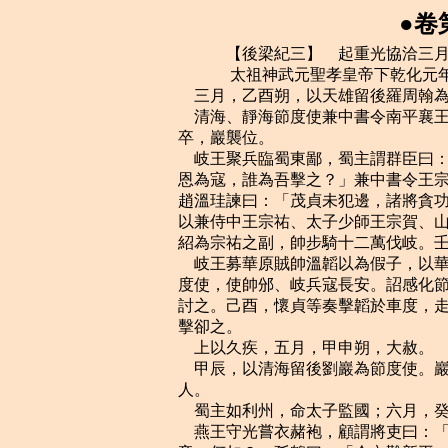
●卷
    　　【後梁紀三】　起重光協洽三月，盡昭陽作噩十一月，凡二年有奇。
    　　 太祖神武元聖孝皇帝下乾化元年（辛未，公元九一一年）
    三月，乙酉朔，以天雄留後羅周翰為節度使。
    清海、靜海節度使兼中書令南平襄王劉隱病亟，表其弟節度副使巖權知留後。丁亥
卒，巖襲位。
    岐王聚兵臨蜀東鄙，蜀主謂群臣曰：「自茂貞為硃溫所困，吾常振其乏絕，今乃負
恩為寇，誰為吾擊之？」兼中書令王宗侃請行，蜀主以宗侃為北路行營都統。司天少監
趙溫珪諫曰：「茂貞未犯邊，諸將貪功深入，糧道阻遠，恐非國家之利。」蜀主不聽，
以兼侍中王宗祐、太子少師王宗賀、山南節度使唐道襲為三招討使，左金吾大將軍王宗
紹為宗祐之副，帥步騎十二萬伐岐。壬辰，宗侃等發成都，旌旗數百裡。
    岐王募華原賊帥溫韜以為假子，以華原為耀州，美原為鼎州。置義勝軍，以韜為節
度使，使帥邠、岐兵寇長安。詔感化節度使康懷貞、忠武節度使牛存節以同華、河中兵
討之。己酉，懷貞等奏擊韜於車度，走之。夏，四月，乙卯朔，岐兵寇蜀興元，唐道襲
擊卻之。
    上以久疾，五月，甲申朔，大赦。
    甲辰，以清海留後劉巖為節度使。巖多延中國士人置於幕府，出為刺史，刺史無武
人。
    蜀主如利州，命太子監國；六月，癸丑朔，至利州。
    燕王守光嘗衣赭袍，顧謂將吏曰：「今天下大亂，英雄角逐，吾兵強地險，亦欲自
帝，何如？」孫鶴曰：「今內難新平，公私困竭，太原窺吾西，契丹伺吾北，遽謀自帝，
未見其可。大王但養士愛民，訓兵積穀，德政既修，四方自服矣。」守光不悅。又使人
諷鎮、定，求尊己為尚父，趙王鎔以告晉王。晉王怒，欲伐之，諸將皆曰：「是為惡極
矣，行當族滅，不若陽為推尊以稔之。」乃與鎔及義武王處直、昭義李嗣昭、振武周德
威、天德宋瑤六節度使共奉冊推守光為尚書令、尚父。守光不寤，以為六鎮實畏己，益
驕，乃具表其狀曰：「晉王等推臣，臣荷陛下厚恩，未之敢受。竊思其宜，不若陛下授
臣河北都統，則並、鎮不足平矣。」上亦知其狂愚，乃以守光為河北道采訪使，遣閣門
使王瞳、受旨史彥群冊命之。守光命僚屬草尚父、采訪使受冊儀。乙卯，僚屬取唐冊太
尉儀獻之，守光視之，問何得無郊天、改元之事，對曰：「尚父雖貴，人臣也，安有郊
天、改元者乎？」守光怒，投之於地，曰：「我地方二千里，帶甲三十萬，直作河北天
子，誰能禁我！尚父何足為哉！」命趣具即帝位之儀，械系瞳、彥群及諸道使者於獄，
既而皆釋之。
    帝命楊師厚將兵三萬屯邢州。
    蜀諸將擊岐兵，屢破之。秋，七月，蜀主西還，留御營使昌王宗金歲屯利州。
    辛丑，帝避暑於張宗奭第，亂其婦女殆遍。宗奭子繼祚不勝憤恥，欲弒之。宗奭止
之曰：「吾家頃在河陽，為李罕之所圍，啖木屑以度朝夕，賴其救我，得有今日，此恩
不可忘也。」乃止。甲辰，還宮。
    趙王鎔以楊師厚在邢州，甚懼，會晉王於承天軍。晉王謂鎔父友也，事之甚恭。鎔
以梁寇為憂，晉王曰：「硃溫之惡極矣，天將誅之，雖有師厚輩不能救也。脫有侵軼，
僕自帥眾當之，叔父勿以為憂。」鎔捧卮為壽，謂晉王為四十六舅。鎔幼子昭誨從行，
晉王斷衿為盟，許妻以女。由是晉、趙之交遂固。
    八月，庚申，蜀主至成都。
    燕王守光將稱帝，將佐多竊議以為不可，守光乃置斧質於庭曰：「敢諫者斬！」孫
鶴曰：「滄州之破，鶴分當死，蒙王生全，以至今日，敢愛死而忘恩乎！竊以為今日之
帝未可也。」守光怒，伏諸質上，令軍士C061而啖之。鶴呼曰：「百日之外，必有急
兵！」守光命以土窒其口，寸斬之。甲子，守光即皇帝位。國號大燕，改元應天。以梁
使王瞳為左相，盧龍判官劉涉為右相，史彥群為御使大夫。受冊之日，契丹陷平州，燕
人驚擾。
    岐王使劉知俊、李繼崇將兵擊蜀，乙亥，王宗侃、王宗賀、唐道襲、王宗紹與之戰
於青泥嶺，蜀兵大敗，馬步使王宗浩奔興州，溺死於江，道襲奔興元。先是，步軍都指
揮使王宗綰城西縣，號安遠軍，宗侃、宗賀等收散兵走保之，短俊、繼崇追圍之。眾議
欲棄興元，道襲曰：「無興元則無安遠，利州遂為敵境矣。理必以死守之。」蜀主以昌
王宗金歲為應援招討使，定戎團練使王宗播為四招討馬步都指揮使，將兵救安遠軍，壁
於廉、讓之間，與唐道襲合擊岐兵，大破之於明珠曲。明日又戰於鳧口，斬其成州刺史
李彥琛。
    九月，帝疾稍愈，聞晉、趙謀入寇，自將拒之。戊戌，以張宗奭為西都留守。庚子，
帝發洛陽。甲辰，至衛州，方食，軍前奏晉軍已出井陘。帝遽命輦北趣邢洺，晝夜倍道
兼行。丙午，至相州，聞晉兵不出，乃止。相州刺史李思安不意帝猝至，落然無具，坐
削官爵。
    湖州刺史錢鏢酗酒殺人，恐吳越王鏐罪之，冬，十月，辛亥朔，殺都監潘長、推官
鐘安德，奔於吳。
    晉王聞燕主守光稱帝，大笑曰：「俟彼卜年，吾當問其鼎矣。」張承業請遣使致賀
以驕之，晉王遣太原少尹李承勳往。承勳至幽州，用鄰籓通使之禮。燕之典客者曰：
「吾主帝矣，公當稱臣庭見。」承勳曰：「吾受命於唐朝為太原少尹，燕王自可臣其境
內，豈可臣它國之使乎！」守光怒，囚之數日，出而問之曰：「臣我乎！」承勳曰：
「燕王能臣我王，則我請為臣，不然，有死而已！」守光竟不能屈。
    蜀主如利州，命太子監國。決雲軍虞候王琮敗岐兵，執其將李彥太，俘斬三千五百
級。乙卯，捉生將彭君集破岐二寨，俘斬三千級。王寂侃遣裨將林思諤自中巴間行至泥
溪，見蜀主告急，蜀主命開道都指揮使王宗弼將兵救安遠，及劉知俊戰於斜谷，破之。
    甲寅夜，帝發相州，乙卯，至洹水。是夜，邊吏言晉、趙兵南下，帝即時進軍，丙
辰，至魏縣。或告雲：「沙陀至矣！」士卒恟懼，多逃亡，嚴刑不能禁。即而復告雲無
寇，上下始定。戊午，貝州奏晉兵寇東武，尋引去。帝以夾寨、柏鄉屢失利，故力疾北
巡，思一雪其恥，意郁郁，多躁忿，功臣宿將往往以小過被誅，眾心益懼。既而晉、趙
兵竟不出。十一月，壬午，帝南還。燕主守光集將吏謀攻易定，幽州參軍景城馮道以為
未可，守光怒，系獄，或救之，得免。道亡奔晉，張承業薦於晉王，以為掌書記。丁亥，
王處直告難於晉。
    懷州刺史開封段明遠妹為美人。戊子，帝至獲嘉，明遠饋獻豐備，帝悅。
    庚寅，保塞節度使高萬興奏遣都指揮使高萬金將兵攻鹽州，刺史高行存降。
    壬辰，帝至洛陽，疾復作。
    蜀王宗弼敗岐兵於金牛，拔十六寨，俘斬六千餘級，擒其將郭存等。丙申，王宗金
歲、王宗播敗岐兵於黃牛川，擒其將蘇厚等。丁酉，蜀主自利州如興元，援軍既集，安
遠軍望其旗，王宗侃等鼓噪而出，與援軍夾攻岐兵，大破之，拔二十一寨，斬其將李廷
志等。己亥，岐兵解圍遁去。唐道襲先伏兵於斜谷邀擊，又破之。庚子，蜀主西還。
    岐王左右石簡顒讒劉知俊於岐王，王奪其兵。李繼崇言於王曰：「知俊壯士，窮來
歸我，不宜以讒廢之。」王為之誅簡顒以安之。繼崇召知俊舉族居於秦州。
    戊申，燕主守光將兵二萬寇易定，攻容城。王處直告急於晉。
    十二月，乙卯，以朗州留後馬賨為永順節度使、同平章事。
    鎮南留後盧延昌游獵無度，百勝軍指揮使黎球殺之，自立；將殺譚全播，全播稱疾
請老，乃免。丙辰，以球為虔州防御使。未幾，球卒，牙將李彥圖代知州事，全播愈稱
疾篤。劉巖聞全播病，發兵攻韶州，破之，刺史廖爽奔楚，楚王殷表為永州刺史。
    丁巳，蜀主至成都。
    戊午，以靜海留後曲美為節度使。
    癸亥，以靜江行軍司馬姚彥章為寧遠節度副使，權知容州，從楚王殷之請也。劉巖
遣兵攻容州，殷遣都指揮使許德勳以桂州兵救之；彥章不能守，乃遷容州士民及其府藏
奔長沙，巖遂取容管及高州。
    甲子，晉王遣蕃漢馬步總管周德威將兵三萬攻燕，以救易定。
    是歲，蜀主以內樞密使潘炕為武泰節度使，炕從弟宣徽南院使峭為內樞密使。
    　　 太祖神武元聖孝皇帝下乾化二年（壬申，公元九一二年）
    春，正月，德威東出飛狐，與趙王將王德明、義武將程巖會於易水。丙戌，三鎮兵
進攻燕祁溝關，下之；戊子，圍涿州。刺史劉知溫城守，劉守奇之客劉去非大呼於城下，
謂知溫曰：「河東小劉郎來為父討賊，何豫汝事而堅守邪？」守奇免冑勞之，知溫拜於
城上，遂降。周德威疾守奇之功，譖諸晉王，王召之，守奇恐獲罪，與去非及進士趙鳳
來奔，上以守奇為博州刺史。去非、鳳，皆幽州人也。先是，燕主守光籍境內丁壯，悉
文面為兵，雖士人不免，鳳詐為僧奔晉，守奇客之。丁酉，德威至幽州城下，守光來求
救。二月，帝疾小愈，議自將擊鎮、定以救之。
    帝聞岐、蜀相攻，辛酉，遣光祿卿盧玭等使於蜀，遺蜀主書，呼之為兄。
    甲子，帝發洛陽。從官以帝誅戮無常，多憚行，帝聞之，益怒。是日，至白馬頓，
賜從官食，多未至，遣騎趣之於路。左散騎常侍孫騭、右諫議大夫張衍、後部郎中張俊
最後至，帝命撲殺之。衍，宗奭之侄也。丙寅，帝至武陟，段明遠供饋有加於前。丁卯，
至獲嘉，帝追思李思安去歲供饋有闕，貶柳州司戶，告辭稱明遠之能曰：「觀明遠之忠
勤如此，見思安之悖慢何如？」尋長流思安於崖州，賜死。明遠後更名凝。乙亥，帝至
魏州，命都招討使宣義節度使楊師厚，副使、前河陽節度使李周彝圍棗強，招討應接使、
平盧節度使賀德倫，副使、天平留後袁象先圍修脩縣。德倫，河西胡人；象先，下邑人
也。戊寅，帝至貝州。
    辰州蠻酋宋鄴、昌師益皆帥眾降於楚，楚王殷以鄴為辰州刺史，師益為漵州刺史。
    帝晝夜兼行，三月，辛巳，至下博南，登觀津塚。趙將符習引數百騎巡邏，不知是
帝，遽前逼之。或告曰：「晉兵大至矣！」帝棄行幄，亟引兵趣棗強，與楊師厚軍合。
習，趙州人也。
    棗強城小而堅，趙人聚精兵數千守之。師厚急攻之，數日不下，城壞復修，死傷者
以萬數。城中矢石將竭，謀出降，有一卒奮曰：「賊自柏鄉喪敗已來，視我鎮人裂眥，
今往歸之，如自投虎狼之口耳。因窮如此，何用身為！我請獨往試之。」夜，縋城出，
詣梁軍詐降，李周彝召問城中之備，對曰：「非半月未易下也。」因請曰：「某既歸命，
願得一劍，效死先登，取守城將首。」周彝不許，使荷擔從軍。卒得間舉擔擊周彝首，
踣地，左右救至，得免。帝聞之，愈怒，命師厚晝夜急攻，丙戌，拔之，無問老幼盡殺
之，流血盈城。
    初，帝引兵渡河，聲言五十萬。晉忻州刺史李存審屯趙州，患兵少，裨將趙行實請
入土門避之，存審不可。及賀德倫攻修縣，存審謂史建瑭、李嗣肱曰：「吾王方有事幽
薊，無兵此來，南方之事委吾輩數人。今修縣方急，吾輩安得坐而視之！使賊得修縣，
必西侵深、冀，患益深矣。當與公等以奇計破之。」存審乃引兵扼下博橋，使建瑭、嗣
肱分道擒生。建瑭分其麾下為五隊，隊各百人，一之衡水，一之南宮，一之信都，一之
阜城，自將一隊深入，與嗣肱遇梁軍之樵芻者皆執之，獲數百人。明日會於下博橋。皆
殺之，留數人斷臂縱去，曰：「為我語硃公：晉王大軍至矣！」時修縣未下，帝引楊師
厚兵五萬，就賀德倫共攻之。丁亥，始至縣西，未及置營，建瑭、嗣肱各將三百騎，效
梁軍旗幟服色，與樵芻者雜行，日且暮，至德倫營門，殺門者，縱火大噪，弓矢亂髮，
左右馳突，既暝，各斬馘執俘而去。營中大擾，不知所為。斷臂者復來曰：「晉軍大至
矣！」帝大駭，燒營夜遁，迷失道，委曲行百五十裡，戊子旦乃至冀州；修之耕者皆荷
鉏奮梃逐之。委棄軍資器械不可勝計。既而復遣騎覘之，曰：「晉軍實未來，此乃史先
鋒游騎耳。」帝不勝慚憤，由是病增劇，不能乘肩輿。留貝州旬餘，諸軍始集。
    義昌節度使劉繼威年少，淫虐類其父，淫於都指揮使張萬進家，萬進怒，殺之。詰
旦，召大將周知裕，告其故。萬進自稱留後，以知裕為左都押牙。庚子，遣使奉表請降，
亦遣使降於晉；晉王命周德威安撫之。知裕心不自安，求為景州刺史，遂來奔，帝為之
置歸化軍，以知裕為指揮使，凡軍士自河朔來者皆隸之。辛丑，以萬進為義昌留後。甲
辰，改義昌為順化軍，以萬進為節度使。
    乙巳，帝發貝州；丁未，至魏州。
    戊申，周德威遣裨將李存暉等攻瓦橋關，其將吏及莫州刺史李嚴皆降。嚴，幽州人
也，涉獵書傳，晉王使傳其子繼岌，嚴固辭。王怒，將斬之，教練使孟知祥徒跣入諫曰：
「強敵未滅，大王豈宜以一怒戮向義之士乎！」乃免之。知祥，遷之弟子，李克讓之婿
也。
    吳鎮南節度使劉威，歙州觀察使陶雅，宣州觀察使李遇，常州刺史李簡，皆武忠王
舊將，有大功，以徐溫自牙將秉政，內不能平；李遇尤甚，常言：「徐溫何人，吾未嘗
識