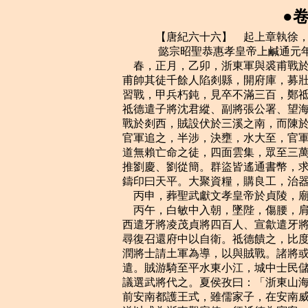
●
    　　【唐紀六十六】　起上章執徐，盡強圉大淵獻，凡八年。
    　　 懿宗昭聖恭惠孝皇帝上鹹通元年（庚辰，公元八六零年）
    春，正月，乙卯，浙東軍與裘甫戰於桐柏觀前，范居植死，劉勍僅以身免。乙丑，
甫帥其徒千餘人陷剡縣，開府庫，募壯士，眾至數千人。越州大恐。時二浙久安，人不
習戰，甲兵朽鈍，見卒不滿三百，鄭祗德更募新卒以益之。軍吏受賂，率皆得孱弱者。
祗德遣子將沈君縱、副將張公署、望海鎮將李珪將新卒五百擊裘甫。二月，辛卯，與甫
戰於剡西，賊設伏於三溪之南，而陳於三溪之北，壅溪上流，使可涉。既戰，陽敗走，
官軍追之，半涉，決壅，水大至，官軍大敗，三將皆死，官軍幾盡。於是山海諸盜及它
道無賴亡命之徒，四面雲集，眾至三萬，分為三十二隊。其小帥有謀略者推劉暀，勇力
推劉慶、劉從簡。群盜皆遙通書幣，求屬麾下。甫自稱天下都知兵馬使，改元曰羅平，
鑄印曰天平。大聚資糧，購良工，治器械，聲震中原。
    丙申，葬聖武獻文孝皇帝於貞陵，廟號宣宗。
    丙午，白敏中入朝，墜陛，傷腰，肩輿以歸。鄭祗德累表告急，且求救於鄰道。浙
西遣牙將凌茂貞將四百人、宣歙遣牙將白琮將三百人赴之。祗德始令屯郭門及東小江，
尋復召還府中以自衛。祗德饋之，比度支常饋多十三倍，而宣、潤將士猶以為不足。宣、
潤將士請土軍為導，以與賊戰。諸將或稱病，或陽墜馬，其肯行者必先邀職級，竟不果
遣。賊游騎至平水東小江，城中士民儲舟裹糧，夜坐待旦，各謀逃潰。朝廷知祗德懦怯，
議選武將代之。夏侯孜曰：「浙東山海幽阻，可以計取，難以力攻。西班中無可語者。
前安南都護王式，雖儒家子，在安南威服華夷，名聞遠近，可任也。」諸相皆以為然。
遂以式為浙東觀察使，征祗德為賓客。三月，辛亥朔，式入對，上問以討賊方略。對曰：
「但得兵，賊必可破。」有宦官侍側，曰：「發兵，所費甚大。」式曰：「臣為國家惜
費則不然。兵多賊速破，其費省矣。若兵少不能勝賊，延引歲月，賊勢益張，則江、淮
群盜將蜂起應之。國家用度盡仰江、淮，若阻絕不通，則上自九廟，下及十軍，皆無以
供給，其費豈可勝計哉！」上顧宦官曰：「當與之兵。」乃詔發忠武、義成、淮南等諸
道兵授之。裘甫分兵掠衢、婺州。婺州押牙房郅、散將樓曾、衢州十將方景深將兵拒險，
賊不得入。又分兵掠明州，明州之民相與謀曰：「賊若入城，妻子皆為菹醢，況貨財，
能保之乎！」乃自相帥出財募勇士，治器械，樹柵，浚溝，斷橋，為固守之備。賊又遣
兵掠台州，破唐興。己巳，甫自將萬餘人掠上虞，焚之。癸酉，入余姚，殺丞、尉。東
破慈溪，入奉化，抵寧海，殺其令而據之，分兵圍象山。所過俘其少壯，餘老弱者蹂踐
殺之。
    及王式除書下，浙東人心稍安。裘甫方與其徒飲酒，聞之不樂。劉暀歎曰：「有如
此之眾，而策畫未定，良可惜也！今朝廷遣王中丞將兵來，聞其人智勇無敵，不四十日
必至。兵馬使宜急引兵取越州，憑城郭，據府庫，遣兵五千守西陵，循浙江築壘以拒之。
大集舟艦，得間，則長驅進取浙西，過大江，掠揚州貨財以自實。還，修石頭城而守之，
宣歙、江西必有響應者。遣劉從簡以萬人循海而南，襲取福建。如此，則國家貢賦之地
盡入於我矣。但恐子孫不能守耳，終吾身保無憂也。」甫曰：「醉矣，明日議之！」暀
以甫不用其言，怒，陽醉而出。有進士王輅在賊中，賊客之，輅說甫曰：「如劉副使之
謀，乃孫權所為也。彼乘天下大亂，故能據有江東；今中國無事，此功未易成也。不如
擁眾據險自守，陸耕海漁，急則逃入海島，此萬全策也。」甫畏式，猶豫未決。
    夏，四月，式行至柿口，義成軍不整，式欲斬其將，久乃釋之，自是軍所過若無人。
至西陵，裘甫遣使請降。式曰：「是必無降心，直欲窺吾所為，且欲使吾驕怠耳。」乃
謂使者曰：「甫面縛以來，當免而死。」乙未，式入越州，既交政，為鄭祗德置酒，曰：
「式主軍政，不可以飲，監軍但與眾賓盡醉。」迨夜，繼以燭，曰：「式在此，賊安能
妨人樂飲！」丙申，餞祗德於遠郊，復樂飲而歸。於是始修軍令，告饋餉不足者息矣，
稱疾臥家者起矣，先求遷職者默矣。賊別帥洪師簡、許會能帥所部降。式曰：「汝降是
也，當立效以自異。」使帥其徒為前鋒，與賊戰有功，乃奏以官。
    先是，賊諜入越州，軍吏匿而飲食之。文武將吏往往潛與賊通，求城破之日免死及
全妻子。或詐引賊將來降，實窺虛實。城中密謀屏語，賊皆知之。式陰察知，悉捕索，
斬之。刑將吏尤橫猾者，嚴門禁，無驗者不得出入，警夜周密，賊始不知我所為矣。式
命諸縣開倉廩以賑貧乏，或曰：「賊未滅，軍食方急，不可散也。」式曰：「非汝所
知。」官軍少騎卒，式曰：「吐蕃、回鶻比配江、淮者，其人習險阻，便鞍馬，可用
也。」舉籍府中，得驍健者百餘人。虜久羈旅，所部遇之無狀，困餒甚。式既犒飲，又
賙其父母妻子，皆泣拜歡呼，願效死，悉以為騎卒，使騎將石宗本將之。凡在管內者，
皆視此籍之，又奏得龍陂監馬二百匹，於是騎兵足矣。或請為烽燧以詗賊遠近眾寡，式
笑而不應。選懦卒，使乘健馬，少與之兵，以為候騎。眾怪之，不敢問。於是閱諸營見
卒及土糰子弟，得四千人，使導軍分路討賊。府下無守兵，更籍土團千人以補之。乃命
宣歙將白琮、浙西將凌茂貞帥本軍，北來將韓宗政等帥土團，合千人；石宗本帥騎兵為
前鋒，自上虞趨奉化，解象山之圍，號東路軍。又以義成將白宗建、忠武將游君楚、淮
南將萬璘帥本軍與台州唐興軍合，號南路軍。令之曰：「毋爭險易，毋焚廬捨，毋殺平
民以增首級！平民脅從者，募降之。得賊金帛，官無所問。俘獲者，皆越人也，釋之。」
    癸卯，南路軍拔賊沃州寨，甲辰，拔新昌寨，破賊將毛應天，進抵唐興。
    白敏中三表辭位，上不許。右補闕王譜上疏，以為：「陛下致理之初，乃宰相盡心
之日，不可暫闕。敏中自正月臥疾，今四月矣，陛下雖與他相坐語，未嘗三刻，天下之
事，陛下嘗暇與之講論乎！願聽敏中罷去，延訪碩德，以資聰明。」己酉，貶譜為陽翟
令。譜，珪之六世孫也。五月，庚戌朔，給事中鄭公輿封還貶譜敕書。上令宰相議之，
宰相以為譜侵敏中，竟貶之。
    辛亥，浙東東路軍破賊將孫馬騎於寧海。戊午，南路軍大破賊將劉暀、毛應天於唐
興南谷，斬應天。
    先是，王式以兵少，奏更發忠武、義成軍及請昭義軍，詔從之。三道兵至越州，式
命忠武將張茵將三百人屯唐興，斷賊南出之道；義成將高羅銳將三百人，益以台州土軍，
徑趨寧海，攻賊巢穴；昭義將□夾跌戣將四百人，益東路軍，斷賊入明州之道。庚申，
南路軍大破賊於海游鎮，賊入甬溪洞。戊辰，官軍屯於洞口，賊出洞戰，又破之。己巳，
高羅銳襲賊別帥劉平天寨，破之。自是諸軍與賊十九戰，賊連敗。劉暀謂裘甫曰：「向
從吾謀入趙州，寧有此困邪！」王輅等進士數人在賊中，皆衣綠，暀悉斬之，曰：「亂
我謀者，此青蟲也！」高羅銳克寧海，收其逃散之民，得七千餘人。王式曰：「賊窘且
饑，必逃入海，入海則歲月間未可擒也。」命羅銳軍海口以拒之。又命望海鎮將雲思益、
浙西將王克容將水軍巡海澨。思益等遇賊將劉從簡於寧海東，賊不虞水軍遽至，皆棄船
走山谷，得其船十七，盡焚之。式曰：「賊無所逃矣，惟黃罕嶺可入剡，恨無兵以守之。
雖然，亦成擒矣！」裘甫既失寧海，乃帥其徒屯南陳館下，眾尚萬餘人。辛未，東路軍
破賊將孫馬騎於上□村，賊將王皋懼，請降。
    壬申，右拾遺內供奉薛調上言，以為：「兵興以來，賦斂無度，所在群盜，半是逃
戶，固須翦滅，亦可閔傷。望敕州縣稅外毋得科率，仍敕長吏嚴加糾察。」從之。
    袁王紳薨。
    戊寅，浙東東路軍大破裘甫於南陳館，斬首數千級，賊委棄繒帛盈路，以緩追者，
□夾跌戣令士卒：「敢顧者斬！」毋敢犯者。賊果自黃罕嶺遁去，六月，甲申，復入剡。
諸軍失甫，不知所在，義成將張茵在唐興獲俘，將苦之，俘曰：「賊入剡矣。苟捨我，
我請為軍導。」從之，茵後甫一日至剡，壁其東南，府中聞甫入剡，復大恐，王式曰：
「賊來就擒耳！」命趣東、南兩路軍會於剡，辛卯，圍之，賊城守甚堅，攻之，不能拔，
諸將議絕溪水以渴之，賊知之，乃出戰。三日，凡八十三戰，賊雖敗，官軍亦疲。賊請
降，諸將出以白式，式曰：「賊欲少休耳，益謹備之，功垂成矣。」賊果復出，又三戰。
庚子夜，裘甫、劉□往、劉慶從百餘人出降，遙與諸將語，離城數十步，官軍疾趨，斷
其後，遂擒之，壬寅，甫等至越州，式腰斬暀、慶等二十餘人，械甫送京師。剡城猶未
下，諸將已擒甫，不復設備。劉從簡帥壯士五百突圍走，諸將追至大蘭山，從簡據險自
守。秋，七月，丁巳，諸將共攻克之。台州刺史李師望募賊相捕斬之以自贖，所降數百
人，得從簡首，獻之。諸將還越，式大置酒。諸將乃請曰：「謀等生長軍中，久更行陳，
今年得從公破賊，然私有所不諭者，敢問：公之始至，軍食方急，而遽散以賑貧乏，何
也？」式曰：「此易知耳，賊聚谷以誘饑人，吾給之食，則彼不為盜矣；且諸縣無守兵，
賊至，則倉谷適足資之耳」又問：「不置烽燧，何也？」式曰：「烽燧所以趣救兵也，
兵盡行，城中無兵以繼之，徒驚士民，使自潰亂耳。」又問：「使懦卒為候騎而少給兵，
何也？」式曰：「彼勇卒操利兵，遇敵且不量力而斗；斗死，則賊至不知矣。」皆拜曰：
「非所及也！」
    封憲宗子心丐為信王。八月，裘甫至京師，斬於東市。加王式檢校右散騎常侍，諸
將官賞各有差。先是，上每以越盜為憂，夏侯孜曰：「王式才有餘，不日告捷矣。」孜
與式書曰：「公專以執裘甫為事，軍須細大，此期悉力。」故式所奏求無不從，由是能
成其功。
    衛王灌薨。
    九月，白敏中五上表辭位，辛亥，以敏中為司徒、中書令。
    癸酉，右拾遺句容劉鄴上言：「李德裕父子為相，有聲跡功效，竄逐以來，血屬將
盡，生涯已空，宜賜哀閔，贈以一官。」冬，十月，丁亥，敕復李德裕太子少保、衛國
公，贈左僕射。
    乙亥，以門下侍郎、同平章事夏侯孜同平章事，充西川節度使。以戶部尚書、判度
支畢諴為禮部尚書、同平章事。
    安南都護李鄠復取播州。
    十一月，丁丑，上祀圓丘；赦，改元。
    十二月，戊申，安南土蠻引南詔兵合三萬餘人乘虛攻交趾，陷之。都護李鄠與監軍
奔武州。
    　　 懿宗昭聖恭惠孝皇帝上鹹通二年（辛巳，公元八六一年）
    春，正月，詔發邕管及鄰道兵救安南，擊南蠻。
    二月，以中書令白敏中兼中書令，充鳳翔節度使；以左僕射、判度支杜悰兼門下侍
郎、同平章事。
    一日，兩樞密使詣中書，宣徽使楊公慶繼至，獨揖悰受宣，三相起，避之西軒。公
慶出斜封文書以授悰，發之，乃宣宗大漸時宦官請鄆王監國奏也，且曰：「當時宰相無
名者，當以反法處之。」悰反覆讀良久，曰：「聖主登極，萬方欣戴。今日此文書，非
臣下所宜窺。」復封以授公慶，曰：「主上欲罪宰相，當於延英面示聖旨，明行誅譴。」
公慶去，悰復與兩樞密坐，謂曰：「內外之臣，事猶一體，宰相、樞密共參國政。今主
上新踐祚，未熟萬機，資內外裨補，固當以仁愛為先，刑殺為後，豈得遽贊成殺宰相事！
若主上習以性成，則中尉、樞密權重禁闈，豈得不自憂乎！悰受恩六朝，所望致君堯、
舜，不欲朝廷以愛憎行法。」兩樞密相顧默然，徐曰：「當具以公言白至尊，非公重德，
無人及此。」慚悚而退。三相復來見悰，微請宣意，悰無言，三相惶怖，乞存家族，悰
曰：「勿為他慮。」既而寂然，無復宣命。及延英開，上色甚悅。是時士大夫深疾宦官，
事有小相涉，則眾共棄之，建州進士葉京嘗預宣武軍宴，識監軍之面；既而及第，在長
安與同年出游，遇之於塗，馬上相揖；因之謗議喧然，遂沉廢終身，其不相悅如此。
    福王綰薨。
    夏，六月，癸丑，以鹽州防御使王寬為安南經略使，時李鄠自武州收集土軍，攻群
蠻，復取安南，朝廷責其失守，貶儋州司戶。鄠初至安南，殺蠻酋杜守澄，其宗黨遂誘
道群蠻陷交趾，朝廷以杜氏強盛，務在姑息，冀收其力用，乃贈守澄父存誠金吾將軍，
再舉鄠殺守澄之罪，長流崖州。
    秋，七月，南蠻攻邕州，陷之。先是，廣、桂、容三道共發兵三千人戍邕州，三年
一代。經略使段文楚請以三道衣糧自募土軍以代之，朝廷許之，所募才得五百許人。文
楚入為金吾將軍，經略使李蒙利其闕額衣糧以自入，悉罷遣三道戍卒，止以所募兵守左、
右江，比舊什減七八，故蠻人乘虛入寇。時蒙已卒，經略使李弘源至鎮才十日，無兵以
御之，城陷，弘源與監軍脫身奔蠻州，二十餘日，蠻去，乃還。弘源坐貶建州司戶。文
楚時為殿中監，復以為邕管經略使，至鎮，城邑居人什不存一。文楚，秀實之孫也。
    杜悰上言：「南詔向化七十年，蜀中寢兵無事，群蠻率服。今西川兵食單寡，未可
輕與之絕，且應遣使吊祭，曉諭清平官等以新王名犯廟諱，故未行冊命，待其更名謝恩，
然後遣使刪命，庶全大體。」上從之。命左司郎中孟穆為吊祭使。未發，會南詔寇巂州，
攻邛崍關，穆遂不行。
    冬，十月，以御史大夫鄭涯為山南東道節度使。十一月，加同平章事。
    　　 懿宗昭聖恭惠孝皇帝上鹹通三年（壬午，公元八六二年）
    春，正月，庚寅朔，群臣上尊號曰睿文明聖孝德皇帝。赦天下。
    以中書侍郎、同平章事蔣伸同平章事，充河中節度使。
    二月，棣王惴薨。
    南詔復寇安南，經略使王寬數來告急，朝廷以前湖南觀察使蔡襲代之，仍發許、滑、
徐、汴、荊、襄、潭、鄂等道兵各三萬人授襲以御之。兵勢既盛，蠻遂引去。邕管經略
使段文楚坐變更舊制，左遷威衛將軍、分司。
    左庶子蔡京，性貪虐多詐，時相以為有吏才，奏遣制置嶺南事。三月，京還，奏事
稱旨，復以京權知太僕卿，充荊襄以南宣慰安撫使。
    夏，四月，己亥朔，敕於兩街四寺各置戒壇，度人三七日。上奉佛太過，怠於政事，
嘗於鹹泰殿築壇為內寺尼受戒，兩街僧、尼皆入預；又於禁中設講席，自唱經，手錄梵
夾；又數幸諸寺，施與無度。吏部侍郎蕭人放上疏，以為：「玄祖之道，慈儉為先；素
王之風，仁義為首，垂范百代，必不可加。佛者，棄位出家，割愛中之至難，取滅後之
殊勝，非帝王所宜慕也。願陛下時開延英，接對四輔，力求人瘼，虔奉宗祧。思繆賞與
濫刑，其殃必至；知勝殘而去殺，得福甚多。罷去講筵，躬勤政事。」上雖嘉獎，竟不
能從。
    嶺南舊分五管，廣、桂、邕、容、安南，皆隸嶺南節度使；蔡京奏請分嶺南為兩道
節度，從之。五月，敕以廣州為東道，邕州為西道，又割桂管龔、象二州，容管籐、巖
二州隸邕管。尋以嶺南節度使韋宙為東道節度使，以蔡京為西道節度使。
    蔡襲將諸道兵在安南，蔡京忌之，恐其立功，奏稱：「南蠻遠遁，邊徼無虞，武夫
邀功，妄占戍兵，虛費饋運。蓋以荒陬路遠，難於覆驗，故得肆其奸詐。請罷戍兵，各
還本道。」朝廷從之。襲累奏稱群蠻伺隙日久，不可無備，乞留戍兵五千人。不聽。襲
以蠻寇必