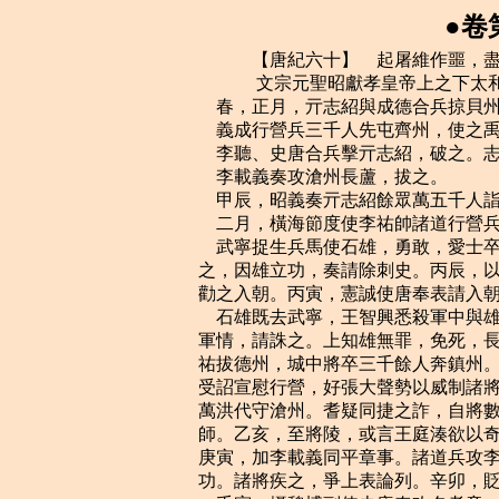
●卷
    　　【唐紀六十】　起屠維作噩，盡昭陽赤奮若，凡五年。
    　　 文宗元聖昭獻孝皇帝上之下太和三年（己酉，公元八二九年）
    春，正月，亓志紹與成德合兵掠貝州。
    義成行營兵三千人先屯齊州，使之禹城，中道潰叛，橫海節度使李祐討誅之。
    李聽、史唐合兵擊亓志紹，破之。志紹將其眾五千奔鎮州。
    李載義奏攻滄州長蘆，拔之。
    甲辰，昭義奏亓志紹餘眾萬五千人詣本道降，置之洛州。
    二月，橫海節度使李祐帥諸道行營兵擊李同捷，破之，進攻德州。
    武寧捉生兵馬使石雄，勇敢，愛士卒。王智興殘虐，軍中欲逐智興而立雄。智興知
之，因雄立功，奏請除刺史。丙辰，以雄為壁州剌史。史憲誠聞滄景將平而懼，其子唐
勸之入朝。丙寅，憲誠使唐奉表請入朝，且請以所管聽命。
    石雄既去武寧，王智興悉殺軍中與雄善者百餘人。夏，四月，戊午，智興奏雄搖動
軍情，請誅之。上知雄無罪，免死，長流白州。戊辰，李載義奏攻滄州，破其羅城。李
祐拔德州，城中將卒三千餘人奔鎮州。李同捷與祐書請降，祐並奏其書，諫議大夫柏耆
受詔宣慰行營，好張大聲勢以威制諸將，諸將已惡之矣。及李同捷請降於祐，祐遣大將
萬洪代守滄州。耆疑同捷之詐，自將數百騎馳入滄州，以事誅洪，取同捷及其家屬詣京
師。乙亥，至將陵，或言王庭湊欲以奇兵篡同捷，乃斬同捷，傳首，滄景悉平。五月，
庚寅，加李載義同平章事。諸道兵攻李同捷，三年，僅能下之。而柏耆徑入城，取為己
功。諸將疾之，爭上表論列。辛卯，貶耆為循州司戶。李祐尋薨。
    壬寅，攝魏博副使史唐奏改名孝章。
    六月，丙辰，詔：「鎮州四面行營各歸本道休息，但務保境，勿相往來。惟庭湊效
順，為達章表，餘皆勿受。」
    辛酉，以史憲誠為兼侍中、河中節度使；以李聽兼魏博節度使；分相、衛、澶三州，
以史孝章為節度使。
    初，李祐聞柏耆殺萬洪，大驚，疾遂劇。上曰：「祐若死，是耆殺之也！」癸酉，
賜耆自盡。
    河東節度使李程奏得王庭湊書，請納景州；又奏亓志紹自縊。
    上遣中使賜史憲誠旌節，癸酉，至魏州。時李聽自貝州還軍館陶，遷延未進，憲誠
竭府庫以治行，將士怒。甲戌，軍亂，殺憲誠，奉牙內都知兵馬使靈武何進滔知留後。
李聽進至魏州，進滔拒之，不得入。秋，七月，進滔出兵擊李聽。聽不為備，大敗，潰
走，晝夜兼行，趣淺口，失亡過半，輜重兵械盡棄之。昭義兵救之，聽僅而得免，歸於
滑台。河北久用兵，饋運不給，朝廷厭苦之。八月，壬子，以進滔為魏博節度使，復以
相、衛、澶三州歸之。
    滄州承喪亂之餘，骸骨蔽地，城空野曠，戶口存者什無三四，癸丑，以衛尉卿殷侑
為齊、德、滄、景節度使。侑至鎮，與士卒同甘苦，招撫百姓，勸之耕桑，流散者稍稍
復業。先是，本軍三萬人皆仰給度支，侑至一年，租稅自能贍其半；二年，請悉罷度支
給賜；三年之後，戶口滋殖，倉廩充盈。
    王庭水奏因鄰道微露請服之意。壬申，赦庭水奏及將士，復其官爵。
    征浙西觀察使李德裕為兵部侍郎，裴度薦以為相。會吏部侍郎李宗閔有宦官之助，
甲戌，以宗閔同平章事。
    上性儉素、九月，辛巳，命中尉以下毋得衣紗縠綾羅。聽朝之暇，惟以書史自娛，
聲樂游畋未嘗留意。附馬韋處仁嘗著夾羅巾，上謂曰：「朕慕卿門地清素，故有選尚。
如此巾服，聽其他貴戚為之，卿不須爾。」
    壬辰，以李德裕為義成節度使。李宗閔惡其逼己，故出之。
    冬，十月，丙辰，以李聽為太子少師。
    路隋言於上曰：「宰相任重，不宜兼金谷瑣碎之務，如楊國忠、元載、皇甫鎛皆奸
臣，所為不足法也。」上以為然。於是裴度辭度支，上許之。
    十一月，甲午，上祀圓丘。赦天下。四方毋得獻奇巧之物，其纖麗布帛皆禁之，焚
其機杼。
    丙申，西川節度使杜元穎奏南詔入寇。元穎以舊相，文雅自高，不曉軍事，專務蓄
積，減削士卒衣糧。西南戍邊之卒，衣食不足，皆入蠻境鈔盜以自給，蠻人反以衣食資
之。由是蜀中虛實動靜，蠻皆知之。南詔自嵯顛謀大舉入寇，邊州屢以告，元穎不之信。
嵯顛兵至，邊城一無備御。蠻以蜀卒為鄉導，襲陷巂、戎二州。甲辰，元穎遣兵與戰於
邛州南，蜀兵大敗，蠻遂陷邛州。
    武寧節度使王智興入朝。
    詔發東川、興元、荊南兵以救西川。十二月，丁未朔，又發鄂岳、襄鄧、陳許等兵
繼之。
    以王智興為忠武節度使。
    己酉，以東川節度使郭釗為西川節度使，兼權東川節度事。嵯顛自邛州引兵徑抵成
都。庚戌，陷其外郭。杜元穎帥眾保牙城以拒之，欲遁去者數四。壬子，貶元穎為邵州
刺史。
    己未，以右領軍大將軍董重質為神策、諸道西川行營節度使，又發太原、鳳翔兵赴
西川。南詔寇東川，入梓州西郭。郭釗兵寡弱不能戰，以書責嵯顛。嵯顛覆書曰：「杜
元穎侵擾我，故興兵報之耳。」與釗修好而退。蠻留成都西郭十日，其始慰撫蜀人，市
肆立堵。將行，乃大掠子女、百工數萬人及珍貨而去。蜀人恐懼，往往赴江，流屍塞江
而下。嵯顛自為軍殿，及大度水，嵯顛謂蜀人曰：「此南吾境也，聽汝哭別鄉國。」眾
皆慟哭，赴水死者以千計。自是南詔工巧埒於蜀中。嵯顛遣使上表，稱：「蠻比修職貢，
豈敢犯邊，正以杜元穎不恤軍士，怨苦元穎，競為鄉導，祈我此行以誅虐帥。誅之不遂，
無以慰蜀士之心，願陛下誅之。」丁卯，再貶元穎循州司馬。詔董重質及諸道兵皆引還。
郭釗至成都，與南詔立約，不相侵擾。詔遣中使以國信賜嵯顛。
    　　 文宗元聖昭獻孝皇帝上之下太和四年（庚戌，公元八三零年）
    春，正月，辛巳，武昌節度使牛僧孺入朝。戊子，立子永為魯王。
    李宗閔引薦牛僧孺。辛卯，以僧孺為兵部尚書、同平章事。於是二人相與排擯李德
裕之黨，稍稍逐之。
    南詔之寇成都也，詔山南西道發兵救之，興元兵少，節度使李絳募兵千人赴之，未
至，蠻退而還。興元兵有常額，詔新募兵悉罷之。二月，乙卯，絳悉召新軍，諭以詔旨
而遣之，仍賜以廩麥，皆怏怏而退。往辭監軍，監軍楊叔元素惡絳不奉己，以賜物薄激
之。眾怒，大噪，掠庫兵，趨使牙。絳方與僚佐宴，不為備，走登北城。或勸縋而出，
絳曰：「吾為元帥，豈可逃去！」麾推官趙存約令去。存約曰：「存約受明公知，何可
苟免！」牙將王景延與賊力戰死，絳、存約及觀察判官薛齊皆為亂兵所害，賊遂屠絳家。
戊午，叔元奏絳收新軍募直以致亂。庚申，以尚書右丞溫造為山南西道節度使。是時，
三省官上疏共論李絳之冤。諫議大夫憶敏行具孫叔元激怒亂兵，上始悟。
    三月，乙亥朔，以刑部尚書柳公綽為河東節度使。先是，回鶻入貢及互市，所過恐
其為變，常嚴兵迎送防衛之。公綽至鎮，回鶻遣梅錄李暢以馬萬匹互市，公綽但遣牙將
單騎迎勞於境，至則大辟牙門，受其禮謁。暢感泣，戒其下，在路不敢馳獵，無所侵擾。
陘北沙陀素驍勇，為九姓、六州胡所畏伏。公綽奏以其酋長硃邪執宜為陰山都督、代北
行營招撫使，使居雲、朔塞下，捍御北邊。執宜與諸酋長入謁，公綽與之宴。執宜神彩
嚴整，進退有禮。公綽謂僚佐曰：「執宜外嚴而內寬，言徐而理當，福祿人也。」執宜
母妻入見，公綽使夫人與之飲酒，饋遺之。執宜感恩，為之盡力。塞下舊有廢府十一，
執宜修之，使其部落三千人分守之，自是雜虜不敢犯塞。
    溫造行至褒城，遇興元都將衛志忠征蠻歸，造密與之謀誅亂者，以其兵八百人為牙
隊，五百人為前軍，入府，分守諸門。己卯，造視事，饗將士於牙門，造曰：「吾欲問
新軍去留之意，宜悉使來前。」既勞問，命坐，行酒。志忠密以牙兵圍之，既合，唱
「殺！」新軍八百餘人皆死。楊叔元起，擁造靴求生，造命囚之。其手殺絳者，斬之百
段，餘皆斬首，投屍漢水，以百首祭李絳，三十首祭死事者，具事以聞。己丑，流楊叔
元於康州。
    癸卯，加淮南節度使段文昌同平章事、為荊南節度使。
    奚寇幽州。夏，四月，丁未，盧龍節度使李載義擊破之。辛酉，擒其王茹羯以獻。
    裴度以高年多疾，懇辭機政。六月，丁未，以度為司徒、平章軍國重事，俟疾損，
三五日一入中書。
    上患宦官強盛，憲宗、敬宗弒逆之黨猶有在左右者。中尉王守澄尤為專橫，招權納
賄，上不能制。嘗密與翰林學士宋申錫言之，申錫請漸除其逼。上以申錫沉厚忠謹，可
倚以事，擢為尚書右丞。秋，七月，癸未，以申錫同平章事。
    初，裴度征淮西，奏李宗閔為觀察判官，由是漸獲進用。至是，怨度薦李德裕，因
其謝病，九月，壬午，以度兼侍中，充山南東道節度使。
    西川節度使郭釗以疾求代，冬，十月，戊申，以義成節度使李德裕為西川節度使。
蜀自南詔入寇，一方殘弊，郭釗多病，未暇完補。德裕至鎮，作籌邊樓，圖蜀地形，南
入南詔，西達吐蕃。日召老於軍旅、習邊事者，雖走卒蠻夷無所間，訪以山川、城邑、
道路險易廣狹遠近，未逾月，皆若身嘗涉歷。
    上命德裕修塞清溪關以斷南詔入寇之路，或無土，則以石壘之。德裕上言：「通蠻
細路至多，不可塞，惟重兵鎮守，可保無虞。但黎、雅以來得萬人，成都得二萬人，精
加訓練，則蠻不敢動矣。邊兵又不宜多，須力可臨制。崔旰之殺郭英乂，張朏之逐張延
賞，皆鎮兵也。」時北兵皆歸本道，惟河中、陳許三千人在成都，有詔來年三月亦歸，
蜀人朏懼。德裕奏乞鄭滑五百人、陳許千人以鎮蜀。且言：「蜀兵脆弱，新為蠻寇所困，
皆破膽，不堪征戌。若北兵盡歸，則與杜元穎時無異，蜀不可保。恐議者雲蜀經蠻寇以
來，已自增兵，向者蠻寇已逼，元穎始捕市人為兵，得三千餘人，徒有其數，實不可用。
郭釗募北兵僅得百餘人，臣復召募得二百餘人，此外皆元穎舊兵也。恐議者又聞一夫當
關之說，以為清溪可塞。臣訪之蜀中老將，清溪之旁，大路有三，自餘小徑無數，皆東
蠻臨時為之開通，若言可塞，則是欺罔朝廷。要須大度水北更築一城，迤邐接黎州，以
大兵守之方可。況聞南詔以所掠蜀人二千及金帛賂遺吐蕃，若使二虜知蜀虛實，連兵入
寇，誠可深憂。其朝臣建言者，蓋由禍不在身，望人責一狀，留入堂案，他日敗事，不
可令臣獨當國憲。」朝廷皆從其請。德裕乃練士卒，葺堡鄣，積糧儲以備邊，蜀人粗安。
    是歲，勃海宣王仁秀卒，子新德早死，孫彝震立，改元鹹和。
    　　 文宗元聖昭獻孝皇帝上之下太和五年（辛亥，公元八三一年）
    春，正月，丁巳，賜滄、齊、德節度名義昌軍。
    庚申，盧龍監軍奏李載義與敕使宴於球場後院，副兵馬使楊志誠與其徒呼噪作亂，
載義與子正元奔易州。志誠又殺莫州刺史張慶初。上召宰相謀之，牛僧孺曰：「范陽自
安、史以來，非國所有，劉總暫獻其地，朝廷費錢八十萬緡而無絲毫所獲。今日志誠得
之，猶前日載義得之也。因而撫之，使捍北狄，不必計其逆順。」上從之。載義自易州
赴京師，上以載義有平滄景之功，且事朝廷恭順，二月，壬辰，以載義為太保，同平章
事如故。以楊志誠為盧龍留後。
    臣光曰：「昔者聖人順天理，察人情，知齊民之莫能相治也，故置師長以正之；知
群臣之莫能相使也，故建諸侯以制之；知列國之莫能相服也，故立天子以統之。天子之
於萬國，能褒善而黜惡，抑強而輔弱，撫服而懲違，禁暴而誅亂，然後發號施令，而四
海之內莫不率從也。《詩》雲：「勉勉我王，綱紀四方。」載義籓屏大臣，有功於國，
無罪而志誠逐之，此天子所宜治也。若一無所問，因以其土田爵位授之，則是將帥之廢
置殺生皆出於士卒之手，天子雖在上，奚為哉！國家之有方鎮，豈專利其財賦而已乎！
如僧孺之言，姑息偷安之術耳，豈宰相佐天子御天下之道哉！
    新羅王彥升卒，子景徽立。
    上與宋申錫謀誅宦官，申錫引吏部侍郎王璠為京兆尹，以密旨諭之。璠洩其謀，鄭
注、王守澄知之，陰為之備。上弟漳王湊賢，有人望，注令神策都虞候豆盧著誣告申錫
謀立漳王。戊戌，守澄奏之，上以為信然，甚怒。守澄欲即遣二百騎屠申錫家，飛龍使
馬存亮固爭曰：「如此，則京城自亂矣！宜召他相與議其事。」守澄乃止。是日，旬休，
遣中使悉召宰相至中書東門。中使曰：「所召無宋公名。」申錫知獲罪，望延英，以笏
叩額而退。宰相至延英，上示以守澄所奏，相顧愕眙。上命守澄捕豆盧著所告十六宅宮
市品官晏敬則及申錫親事王師文等，於禁中鞫之；師文亡命。三月，庚子，申錫罷為右
庶子。自宰相大臣無敢顯言其冤者，獨京兆尹崔琯、大理卿王正雅連上疏請出內獄付外
廷核實，由是獄稍緩。正雅，翊之子也。晏敬則等自誣服，稱申錫遣王師文達意於王，
豫結異日之知。獄成，壬寅，上悉召師保以下及台省府寺大臣面詢之。午際，左常侍崔
玄亮、給事中李固言、諫議大夫王質、補闕盧鈞、舒元褒、蔣系、裴休、韋溫等復請對
於延英，乞以獄事付外覆按。上曰：「吾已與大臣議之矣。」屢遣之出，不退。玄亮叩
頭流涕曰：「殺一匹夫，猶不可不重慎，況宰相乎！」上意稍解，曰：「當更與宰相議
之。」乃復召宰相入。牛僧孺曰：「人臣不過宰相，今申錫已為宰相，假使如所謀，復
欲何求！申錫殆不至此！」鄭注恐覆案詐覺，乃勸守澄請止行貶黜。癸卯，貶漳王湊為
巢縣公，宋申錫為開州司馬。存亮即日請致仕。玄亮，磁州人；質，通五世孫；系，乂
之子；元褒，江州人也。晏敬則等坐死用及流竄者數十百人，申錫竟卒於貶所。
    夏，四月，己丑，以李載義為山南西道節度使，楊志誠為幽州節度使。
    五月，辛丑，上以太廟兩室破漏，逾月不葺，罰將作監、度支判官、宗正卿俸；亟
命中使帥工徒，輟禁中營繕之材以葺之。左補闕韋溫諫，以為：「國家置百官，各有所
司，苟為墮曠，宜黜其人，更擇能者代之。今曠官者止於罰俸，而憂軫所切即委內臣，
是以宗廟為陛下所私，而百官皆為虛設也。」上善其言，即追止中使，命有司葺之。
    丙辰，西川節度使李德裕奏遣使詣南詔索所掠百姓，得四千人而還。
    秋，八月，戊寅，以陝虢觀察使崔郾為鄂岳觀察使。鄂岳地囊山帶江，處百越、巴、
蜀、荊、漢之會，土多群盜，剽行舟，無老幼必盡殺乃已。郾至，訓卒治兵，作蒙沖追
討，歲中，悉誅之。郾在陝，以寬仁為治，或經月不笞一人，乃至鄂，嚴峻刑罰。或問
其故，郾曰：「陝土瘠民貧，吾撫之不暇，尚恐其驚；鄂地險民雜，夷俗慓狡為奸，非
用威刑，不能致治。政貴知變，蓋謂此也。」
    西川節度使李德裕奏：「蜀兵羸疾老弱者，從來終身不簡，臣命立五尺五寸之度，
簡去四千四百餘人，復簡募少壯者千人以慰其心。所募北兵已得千五百人，與土兵參居，
轉相訓習，日益精練。又，蜀工所作兵器，徒務華飾不堪用。臣今取工於別道以治之，
無不堅利。」九月，吐蕃維州副使悉怛謀請降，盡帥其眾奔成都。德裕遣行維州刺史虞
藏儉將兵入據其城。庚申，具奏其狀，且言「欲遣生羌三千，燒十三橋，搗西戎腹心，
可洗久恥，是韋皋沒身恨不能致者也！」事下尚書省，集百官議，皆請如德裕策。牛僧
孺曰：「吐蕃之境，四面各萬裡，失一維州，未能損其勢。比來修好，約罷戍兵，中國
御戎，守信為上。彼若來責曰：『何事失信？』養馬蔚茹川，上平涼阪，萬騎綴回中，
怒氣直辭，不三日至鹹陽橋。此時西南數千里外，得百維州何所用之！徒棄誠信，有害
無利。此匹夫所不為，況天子乎！」上以為然，詔德裕以其城歸吐蕃，執悉怛謀及所與
偕來者悉歸之。吐蕃盡誅之於境上，極其慘酷。德裕由是怨僧孺益深。
    冬，十月，戊寅，李德裕奏南詔寇巂州，陷三縣。
    　　 文宗元聖昭獻孝皇帝上之