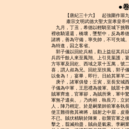
●
    　　【唐紀三十六】　起強圍作噩九月，盡著雍閹茂，凡一年有奇。
    　　 肅宗文明武德大聖大宣孝皇帝中之下至德二年（丁酉，公元七五七年）
    九月，丁丑，希德以輕騎至城下挑戰。千里帥百騎開門突出，欲擒之；會救至，千
裡收騎退還，橋壞，墜塹中，反為希德所擒。仰謂從騎曰：「吾不幸至此，天也！歸語
諸將，善為守備，寧失帥，不可失城。」希德攻城，竟不克，送千里於洛陽，安慶緒以
為特進，囚之客省。
    郭子儀以回紇兵精，勸上益征其兵以擊賊。懷仁可汗遣其子葉護及將軍帝德等將精
兵四千餘人來至鳳翔。上引見葉護，宴勞賜賚，惟其所欲。丁亥，元帥廣平王人叔將朔
方等軍及回紇、西域之眾十五萬，號二十萬，發鳳翔。人叔見葉護，約為兄弟，葉護大
喜，謂人叔為兄。回紇至扶風，郭子儀留宴三日。葉護曰：「國家有急，遠來相助，何
以食為！」宴畢，即行。日給其軍羊二百口，牛二十頭，米四十斛。
    庚子，諸軍俱發；壬寅，至長安城西，陳於香積寺北澧水之東。李嗣業為前軍，郭
子儀為中軍，王思禮為後軍。賊眾十萬陳於其北，李歸仁出挑戰，官軍逐之，逼於其陳。
賊軍齊進，官軍卻，為賊所乘，軍中驚亂，賊爭趣輜重。李嗣業曰：「今日不以身餌賊，
軍無孑遺矣。」乃肉袒，執長刀，立於陣前，大呼奮擊，當其刀者，人馬俱碎，殺數十
人，陣乃稍定。於是嗣業帥前軍各執長刀，如牆而進，身先士卒，所向摧靡。都知兵馬
使王難得救其裨將，賊射之中眉，皮垂鄣目。難得自拔箭，掣去其皮，血流被面，前戰
不已。賊伏精騎於陣東，欲襲官軍之後，偵者知之，朔方左廂兵馬使僕固懷恩引回紇就
擊之，翦滅殆盡，賊由是氣索。李嗣業又與回紇出賊陣後，與大軍交擊，自午及酉，斬
首六萬級，填溝塹死者甚眾，賊遂大潰。餘眾走入城，迨夜，囂聲不止。
    僕固懷恩言於廣平王人叔曰：「賊棄城走矣，請以二百騎追之，縛取安守忠、李歸
仁等。」人叔曰：「將軍戰亦疲矣，且休息，俟明日圖之。」懷恩曰：「歸仁、守忠，
賊之驍將，驟勝而敗，此天賜我也，奈何縱之！使復得眾，還為我患，悔之無及！戰尚
神速，何明旦也！」人叔固止之，使還營。懷恩固請，往而復反，一夕四五起。遲明，
諜至，守忠、歸仁與張通儒、田乾真等皆已遁矣。癸卯，大軍入西京。
    初，上欲速得京師，與回紇約曰：「克城之日，土地、士庶歸唐，金帛、子女皆歸
回紇。」至是，葉護欲如約。廣平王人叔拜於葉護馬前曰：「今始得西京，若遽俘掠，
則東京之人皆為賊固守，不可復取矣，願至東京乃如約。」葉護驚躍下馬答拜，跪捧王
足，曰：「當為殿下徑往東京。」即與僕固懷恩引回紇、西域之兵自城南過，營於滻水
之東。百姓、軍士、胡虜見人叔拜者，皆泣曰：「廣平王真華、夷之主！」上聞之，喜
曰：「朕不及也！」人叔整眾入城，百姓老幼夾道歡呼悲泣。人叔留長安，鎮撫三日，
引大軍東出。以太子少傅虢王巨為西京留守。
    甲辰，捷書至鳳翔，百寮入賀。上涕泗交頤，即日，遣中使啖庭瑤入蜀奏上皇，命
左僕射裴冕入京師，告郊廟及宣慰百姓。
    上以駿馬召李泌於長安。既至，上曰：「朕已表請上皇東歸，朕當還東宮復修人子
之職。」泌曰：「表可追乎？」上曰：「已遠矣。」泌曰：「上皇不來矣。」上驚，問
故。泌曰：「理勢自然」。上曰：「為之奈何？」泌曰：「今請更為群臣賀表，言自馬
嵬請留，靈武勸進，及今成功，聖上思戀晨昏，請速還京以就孝養之意，則可矣。」上
即使泌草表。上讀之，泣曰：「朕始以至誠願歸萬機。今聞先生之言，乃寤其失。」立
命中使奉表入蜀，因就泌飲酒，同榻而寢。而李輔國請取契鑰付泌，泌請使輔國掌之；
上許之。
    泌曰：「臣今報德足矣，復為閒人，何樂如之！」上曰：「朕與先生累年同憂患，
今方相同娛樂，奈何遽欲去乎！」泌曰：「臣有五不可留，願陛下聽臣去，免臣於死。」
上曰：「何謂也？」對曰：「臣遇陛下太早，陛下任臣太重，寵臣太深，臣功太高，跡
太奇，此其所以不可留也。」上曰：「且眠矣，異日議之。」對曰：「陛下今就臣榻臥，
猶不得請，況異日香案之前乎！陛下不聽臣去，是殺臣也。」上曰：「不意卿疑朕如此，
豈有如朕而辦殺卿邪！是直以朕為句踐也！」對曰：「陛下不辦殺臣，故臣求歸；若其
既辦，臣安得復言！且殺臣者，非陛下也，乃『五不可』也。陛下向日待臣如此，臣於
事猶有不敢言者，況天下既安，臣敢言乎！」
    上良久曰：「卿以朕不從卿北伐之謀乎！」對曰：「非也，所不敢言者，乃建寧
耳。」上曰：「建寧，朕之愛子，性英果，艱難時有功，朕豈不知之！但因此為小人所
教，欲害其兄，圖繼嗣，朕以社稷大計，不得已而除之。卿不細知其故邪？」對曰：
「若有此心，廣平當怨之。廣平每與臣言其冤，輒流涕嗚咽。臣今必辭陛下去，始敢言
之耳。」上曰：「渠嘗夜捫廣平，意欲加害。」對曰：「此皆出讒人之口，豈有建寧之
孝友聰明，肯為此乎！且陛下昔欲用建寧為元帥，臣請用廣平。建寧若有此心，當深憾
於臣；而以臣為忠，益相親善，陛下以此可察其心矣。」上乃泣下曰：「先生言是也。
既往不咎，朕不欲聞之。」
    泌曰：「臣所以言之者，非咎既往，乃欲陛下慎將來耳。昔天後有四子，長曰太子
弘，天後方圖稱制，惡其聰明，鴆殺之，立次子雍王賢。賢內憂懼，作《黃台瓜辭》，
冀以感悟天後。天後不聽，賢卒死於黔中。其辭曰：『種瓜黃台下，瓜熟子離離。一摘
使瓜好，再摘使瓜稀，三摘猶為可，四摘抱蔓歸！』今陛下已一摘矣，慎無再摘！」上
愕然曰：「安有是哉！」卿錄是辭，朕當書紳。」對曰：「陛下但識之於心，何必形於
外也！」是時廣平王有大功，良娣忌之，潛構流言，故泌言及之。泌復固請歸山，上曰：
「俟將發此議之。」
    郭子儀引蕃、漢兵追賊至潼關，斬首五千級，克華陰、弘農二郡。關東獻俘百餘人，
敕皆斬之；監察御史李勉言於上曰：「今元惡未除，為賊所污者半天下，聞陛下龍興，
鹹思洗心以承聖化，今悉誅之，是驅之使從賊也。」上遽使赦之。
    冬，十月，丁未，啖庭瑤至蜀。
    壬子，興平軍奏：破賊於武關，克上洛郡。
    吐蕃陷西平。
    尹子奇久圍睢陽，城中食盡，議棄城東走，張巡、許遠謀，以為：「睢陽，江、淮
之保障，若棄之去，賊必乘勝長驅，是無江、淮也。且我眾饑羸，走必不達。古者戰國
諸侯，尚相救恤，況密邇群帥乎！不如堅守以待之。」茶紙既盡，遂食馬；馬盡，羅雀
掘鼠；雀鼠又盡，巡出愛妾，殺以食士，遠亦殺其奴；然後括城中婦人食之；既盡，繼
以男子老弱。人知必死，莫有叛者，所餘才四百人。
    癸丑，賊登城，將士病，不能戰。巡西向再拜曰：「臣力竭矣，不能全城，生既無
以報陛下，死當為厲鬼以殺賊！」城遂陷，巡、遠俱被執。尹子奇問巡曰：「聞君每戰
眥裂齒碎，何也？」巡曰：「吾志吞逆賊，但力不能耳！」子奇以刀抉其口視之，所餘
才三四。子奇義其所為，欲活之。其徒曰：「彼守節者也，終不為吾用。且得士心，存
之，將為後患。」乃並南霽雲、雷萬春等三十六人皆斬之。巡且死，顏色不亂，揚揚如
常。生致許遠於洛陽。
    巡初守睢陽時，卒僅萬人，城中居人亦且數萬，巡一見問姓名，其後無不識者。前
後大小戰凡四百餘，殺賊卒十二萬人。巡行兵不依古法教戰陳，令本將各以其意教之。
人或問其故，巡曰：「今與胡虜戰，雲合鳥散，變態不恆。數步之間，勢有同異。臨機
應猝，在於呼吸之間，而動詢大將，事不相及，非知兵之變者也。故吾使兵識將意，將
識士情，投之而往，如手之使指。兵將相習，人自為戰，不亦可乎！」自興兵，器械、
甲仗皆取之於敵，未嘗自修。每戰，將士或退散，巡立於戰所，謂將士曰：「我不離此，
汝為我還決之。」將士莫敢不還死戰，卒破敵。又推誠待人，無所疑隱；臨敵應變，出
奇無窮；號令明，賞罰信，與眾共甘苦寒暑，故下爭致死力。
    張鎬聞睢陽圍急，倍道亟進，檄浙東、浙西、淮南、北海諸節度及譙郡太守閭丘曉，
使共救之。曉素傲很，不受鎬命。比鎬至，睢陽城已陷三日。鎬召曉，杖殺之。
    張通儒等收餘眾走保陝，安慶緒悉發洛陽兵，使其御史大夫嚴莊將之，就通儒以拒
官軍，並舊兵步騎猶十五萬。己未，廣平王人叔至曲沃。回紇葉護使其將軍鼻施吐撥裴
羅等引軍旁南山搜伏，因駐軍嶺北。郭子儀等與賊遇於新店，賊依山而陳。子儀等初與
之戰，不利，賊逐之下山。回紇自南山襲其背，於黃埃中發十餘矢。賊驚顧曰：「回紇
至矣！」遂潰。官軍與回紇夾擊之，賊大敗，殭屍蔽野。嚴莊、張通儒等棄陝東走，廣
平王人叔、郭子儀入陝城，僕固懷恩等分道追之。
    嚴莊先入洛陽告安慶緒。庚申夜，慶緒帥其黨自苑門出，走河北；殺所獲唐將哥舒
翰、程千里等三十餘人而去。許遠死於偃師。
    壬戌，廣平王人叔入東京。回紇意猶未厭，人叔患之。父老請率羅錦萬匹以賂回紇，
回紇乃止。
    成都使還，上皇誥曰：「當與我劍南一道自奉，不復來矣。」上憂懼，不知所為。
數日後，使者至，言：「上皇初得上請歸東宮表，彷徨不能食，欲不歸；及群臣表至，
乃大喜，命食作樂，下誥定行日。」上召李泌告之曰：「皆卿力也！」泌求歸山不已，
上固留之，不能得，乃聽歸衡山。敕郡縣為之築室於山中，給三品料。
    癸亥，上發鳳翔，遣太子太師韋見素入蜀，奉迎上皇。
    乙丑，郭子儀遣左兵馬使張用濟、右武鋒使渾釋之將兵取河陽及河內；嚴莊來降。
陳留人殺尹子奇，舉郡降。田承嗣圍來瑱於穎川，亦遣使來降；郭子儀應之緩，承嗣復
叛，與武令珣皆走河北。制以瑱為淮南節度使。
    丙寅，上至望賢宮，得東京捷奏。丁卯，上入西京。百姓出國門奉迎，二十裡不絕，
舞躍呼萬歲，有泣者。上入居大明宮。御史中丞崔器令百官受賊官爵者皆脫巾徒跣立於
含元殿前，搏膺頓首請罪，環之以兵，使百官臨視之。太廟為賊所焚，上素服向廟哭三
日。是日，上皇發蜀郡。
    安慶緒走保鄴郡，改鄴郡為安成府，改元天成；從騎不過三百，步卒不過千人，諸
將阿史那承慶等散投常山、趙郡、范陽。旬日間，蔡希德自上黨，田承嗣自穎川，武令
珣自南陽，各帥所部兵歸之。又召募河北諸郡人，眾至六萬，軍聲復振。
    廣平王人叔之入東京也，百官受安祿山父子官者陳希烈等三百餘人，皆素服悲泣請
罪。人叔以上旨釋之，尋勒赴西京。己巳，崔器令詣朝堂請罪，如西京百官之儀，然後
收系大理、京兆獄。其府縣所由、祗承人等受賊驅使追捕者，皆收系之。
    初，汲郡甄濟，有操行，隱居青巖山，安祿山為采訪使，奏掌書記。濟察祿山有異
志，詐得風疾，舁歸家。祿山反，使蔡希德引行刑者二人，封刀召之，濟引首待刀，希
德以實病白祿山。後安慶緒亦使人強舁至東京，月餘，會廣平王人叔平東京，濟起，詣
軍門上謁，人叔遣詣京師，上命館之於三司，令受賊官爵者列拜以愧其心，以濟為秘書
郎。國子司業蘇源明稱病不受祿山官，上擢為考功郎中、知制誥。壬申，上御丹鳳樓，
下制：「士庶受賊官祿，為賊用者，令三司條件聞奏；其因戰被虜，或所居密近，因與
賊往來者，皆聽自首除罪；其子女為賊所污者，勿問。」
    癸酉，回紇葉護自東京還，上命百官迎之於長樂驛，上與宴於宣政殿。葉護奏以
「軍中馬少，請留其兵於沙苑，自歸取馬，還為陛下掃除范陽餘孽。」上賜而遣之。
    十一月，廣平王人叔、郭子儀來自東京，上勞子儀曰：「吾之家國，由卿再造。」
    張鎬帥魯炅、來瑱、吳王祗、李嗣業、李奐五節度徇河南、河東郡縣，皆下之；惟
能元皓據北海，高秀巖據大同，未下。
    己丑，以回紇葉護為司空、忠義王；歲遺回紇絹二萬匹，使就朔方軍受之。
    以嚴莊為司農卿。上之在彭原也，更以栗為九廟主；庚寅，朝享於長樂殿。
    丙申，上皇至鳳翔，從兵六百餘人，上皇命悉以甲兵輸郡庫。上發精騎三千奉迎。
十二月，丙午，上皇至鹹陽，上備法駕迎於望賢宮。上皇在宮南樓，上釋黃袍，著紫袍，
望樓下馬，趨進，拜舞於樓下。上皇降樓，撫上而泣。上捧上皇足，嗚咽不自勝。上皇
索黃袍，自為上著之，上伏地頓首固辭。上皇曰：「天數、人心皆歸於汝，使朕得保養
餘齒，汝之孝也！」上不得已，受之。父老在仗外，歡呼且拜。上令開仗，縱千餘人入
謁上皇，曰：「臣等今日復睹二聖相見，死無恨矣！」上皇不肯居正殿，曰：「此天子
之位也。」上固請，自扶上皇登殿。尚食進食，上品嚐而薦之。丁未，將發行宮，上親
為上皇習馬而進之。上皇上馬，上親執鞚。行數步，上皇止之。上乘馬前引，不敢當馳
道。上皇謂左右曰：「吾為天子五十年，未為貴；今為天子父，乃貴耳！」左右皆呼萬
歲。上皇自開遠門入大明宮，御含元殿，慰撫百官；乃詣長東殿謝九廟主，慟哭久之；
即日，幸興慶宮，遂居之。上累表請避位還東宮，上皇不許。
    辛亥，以禮部尚書李峴、兵部侍郎呂諲為詳理使，與御史大夫崔器共按陳希烈等獄。
峴以殿中侍御史李棲筠為詳理判官，棲筠多務平恕，故人皆怨諲、器之刻深，而峴獨得
美譽。
    戊午，上御丹鳳樓，赦天下，惟與安祿山同反及李林甫、王珙、楊國忠子孫不在免
例。立廣平王人叔為楚王，加郭子儀司徒，李光弼司空，自餘蜀郡、靈武扈從立功之臣，
皆進階，賜爵，加食邑有差。李瞪、盧奕、顏杲卿、袁履謙、許遠、張巡、張介然、蔣
清、龐堅等皆加追贈，官其子孫。戰亡之家，給復二載。郡縣來載租、庸三分蠲一。近
所改郡名、官名，一依故事。以蜀郡為南京，鳳翔為西京，西京為中京。以張