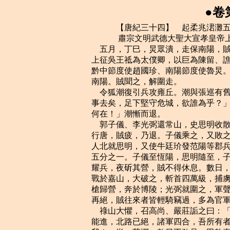
●卷
    　　【唐紀三十四】　起柔兆涒灘五月，至九月，不滿一年。
    　　 肅宗文明武德大聖大宣孝皇帝上之下至德元年（丙申，公元七五六年）
    五月，丁巳，炅眾潰，走保南陽，賊就圍之。太常卿張□薦夷陵太守虢王巨有勇略，
上征吳王祗為太僕卿，以巨為陳留、譙郡太守、河南節度使，兼統嶺南節度使何履光、
黔中節度使趙國珍、南陽節度使魯炅。國珍，本牂柯夷也。戊辰，巨引兵自藍田出，趣
南陽。賊聞之，解圍走。
    令狐潮復引兵攻雍丘。潮與張巡有舊，於城下相勞苦如平生，潮因說巡曰：「天下
事去矣，足下堅守危城，欲誰為乎？」巡曰：「足下平生以忠義自許，今日之舉，忠義
何在！」潮慚而退。
    郭子儀、李光弼還常山，史思明收散卒數萬踵其後。子儀選驍騎更挑戰，三日，至
行唐，賊疲，乃退。子儀乘之，又敗之於沙河。蔡希德至洛陽，安祿山復使將步騎二萬
人北就思明，又使牛廷玠發范陽等郡兵萬餘人助思明，合五萬餘人，而同羅、曳落河居
五分之一。子儀至恆陽，思明隨至，子儀深溝高壘以待之；賊來則守，去則追之，晝則
耀兵，夜斫其營，賊不得休息。數日，子儀、光弼議曰。「賊倦矣，可以出戰。」壬午，
戰於嘉山，大破之，斬首四萬級，捕虜千餘人。思明墜馬，露髻跣足步走，至暮，杖折
槍歸營，奔於博陵；光弼就圍之，軍聲大振。於是河北十餘郡皆殺賊守將而降。漁陽路
再絕，賊往來者皆輕騎竊過，多為官軍所獲，將士家在漁陽者無不搖心。
    祿山大懼，召高尚、嚴莊詬之曰：「汝數年教我反，以為萬全。今守潼關，數月不
能進，北路已絕，諸軍四合，吾所有者止汴、鄭數州而已，萬全何在？汝自今勿來見
我！」尚、莊懼，數日不敢見。田乾真自關下來，為尚、莊說祿山曰：「自古帝王經營
大業，皆有勝敗，豈能一舉而成！今四方軍壘雖多，皆新募烏合之眾，未更行陳，豈能
敵我薊北勁銳之兵，何足深憂！尚、莊皆佐命元勳，陛下一旦絕之，使諸將聞之，誰不
內懼！若上下離心，臣竊為陛下危之！」祿山喜曰：「阿浩，汝能豁我心事。」即召尚、
莊，置酒酣宴，自為之歌以侑酒，待之如初。阿浩，乾真小字也。祿山議棄洛陽，走歸
范陽，計未決。
    是時，天下以楊國忠驕縱召亂，莫不切齒。又，祿山起兵以誅國忠為名，王思禮密
說哥舒翰，使抗表請誅國忠，翰不應。思禮又請以三十騎劫取以來，至潼關殺之。翰曰：
「如此，乃翰反，非祿山也。」或說國忠：「今朝廷重兵盡在翰手，翰若援旗西指，於
公豈不危哉！」國忠大懼，乃奏：「潼關大軍雖盛，而後無繼，萬一失利，京師可憂。
請選監牧小兒三千於苑中訓練。」上許之，使劍南軍將李福德等領之。又募萬人屯灞上，
令所親杜乾運將之，名為御賊，實備翰也。翰聞之，亦恐為國忠所圖，乃表請灞上軍隸
潼關。六月，癸未，召杜乾運詣關，因事斬之；國忠益懼。
    會有告崔乾祐在陝，兵不滿四千，皆羸弱無備，上遣使趣哥舒翰進兵復陝、洛。翰
奏曰：「祿山久習用兵，今始為逆，豈肯無備！是必羸師以誘我。若往，正墮其計中。
且賊遠來，利在速戰；官軍據險以扼之，利在堅守。況賊殘虐失眾，兵勢日蹙，將有內
變；因而乘之，可不戰擒也。要在成功，何必務速！今諸道徵兵尚多未集，請且待之。」
郭子儀、李光弼亦上言：「請引兵北取范阻，覆其巢穴，質賊黨妻子以招之，賊必內潰。
潼關大軍，帷應固守以弊之，不可輕出。」國忠疑翰謀己，言於上，以賊方無備，而翰
逗留，將失機會。上以為然，續遣中使趣之，項背相望。翰不得已，撫膺慟哭；丙戌，
引兵出關。
    己丑，遇崔乾祐之軍於靈寶西原。乾祐據險以待之，南薄山，北阻河，隘道七十裡。
庚寅。官軍與乾祐會戰。乾祐伏兵於險，翰與田良丘浮舟中流以觀軍勢，見乾祐兵少，
趣諸軍使進。王思禮等將精兵五萬居前，龐忠等將餘兵十萬繼之，翰以兵三萬登河北阜
望之，鳴鼓以助其勢。乾祐所出兵不過萬人，什什伍伍，散如列星，或疏或密，或前或
卻，官軍望而笑之。乾祐嚴精兵，陳於其後。兵既交，賊偃旗如欲遁者，官軍懈，不為
備。須臾，伏兵發，賊乘高下木石，擊殺士卒甚眾。道隘，士卒如束，槍槊不得用。翰
以氈車駕馬為前驅，欲以沖賊。日過中，東風暴急，乾祐以草車數十乘塞氈車之前，縱
火焚之，煙焰所被，官軍不能開目，妄自相殺，謂賊在煙中，聚弓弩而射之。日幕，矢
盡，乃知無賊。乾祐遣同羅精騎自南山過，出官軍之後擊之，官軍首尾駭亂，不知所備，
於是大敗；或棄甲竄匿山谷，或相擠排入河溺死，囂聲振天地，賊乘勝蹙之。後軍見前
軍敗，皆自潰，河北軍望之亦潰，瞬息間，兩岸皆空。翰獨與麾下百餘騎走，自首陽山
西渡河入關。關外先為三塹，皆廣二丈，深丈，人馬墜其中，須臾而滿；餘眾踐之以度，
士卒得入關者才八千餘人。辛卯，乾祐進攻潼關，克之。
    翰至關西驛，揭榜收散卒，欲復守潼關。蕃將火拔歸仁等以百餘騎圍驛，入謂翰曰：
「賊至矣，請公上馬。」翰上馬出驛，歸仁帥眾叩頭曰：「公以二十萬眾一戰棄之，何
面目復見天子！且公不見高仙芝，封常清乎？請公東行。」翰不可，欲下馬。歸仁以毛
縻其足於馬腹，及諸將不從者，皆執之以東。會賊將田乾真已至，遂降之，俱送洛陽。
安祿山問翰曰：「汝常輕我，今定何如？」翰伏地對曰：「臣肉眼不識聖人。今天下未
平，李光弼在常山，李祗在東平，魯炅在南陽，陛下留臣，使以尺書招之，不日皆下
矣。」祿山大喜，以翰為司空、同平章事。謂火拔歸仁曰：「汝叛主，不忠不義。」執
而斬之。翰以書招諸將，皆復書責之。祿山知無效，乃囚諸苑中。潼關既敗，於是河東、
華陰、馮翊、上洛防御使皆棄郡走，所在守兵皆散。
    是日，翰麾下來告急，上不時召見，但遣李福德等將監牧兵赴潼關。及暮，平安火
不至，上始懼。壬辰，召宰相謀之。楊國忠自以身領劍南，聞安祿山反，即令副使崔圓
陰具儲偫，以備有急投之，至是首唱幸蜀之策。上然之。癸巳，國忠集百官於朝堂，惶
懅流涕；問以策略，皆唯唯不對。國忠曰：「人告祿山反狀已十年，上下之信。今日之
事，非宰相之過。」仗下，士民掠擾奔走，不知所之，市裡蕭條。國忠使韓、虢入宮，
勸上入蜀。
    甲午，百官朝者什無一二。上御勤政樓，下制，雲欲親征，聞者皆莫之信。以京兆
尹魏方進為御史大夫兼置頓使；京兆少尹靈昌崔光遠為京兆尹，充西京留守；將軍邊令
誠掌宮闈管鑰。托以劍南節度大使穎王□將赴鎮，令本道設儲偫。是日，上移仗北內。
既夕，命龍武大將軍陳玄禮整比六軍，厚賜錢帛，選閒廄馬九百餘匹，外人皆莫之知。
乙未，黎明，上獨與貴妃姊妹、皇子、妃、主、皇孫、楊國忠、韋見素、魏方進、陳玄
禮及親近宦官、宮人出延秋門，妃、主、皇孫之在外者，皆委之而去。上過左藏，楊國
忠請焚之，曰：「無為賊守。」上愀然曰：「賊來不得，必更斂於百姓；不如與之，無
重困吾赤子。」是日，百官猶有入朝者，至宮門，猶聞漏聲，三衛立仗儼然。門既啟，
則宮人亂出，中外擾攘，不知上所之。於是王公、士民四出逃竄，山谷細民爭入宮禁及
王公第捨，盜取金寶，或乘驢上殿。又焚左藏大盈庫。崔光遠、邊令誠帥人救火，又募
人攝府、縣官分守之，殺十餘人，乃稍定。光遠遣其子東見祿山，令誠亦以管鑰獻之。
    上過便橋，楊國忠使人焚橋。上曰：「士庶各避賊求生，奈何絕其路！」留內侍監
高力士，使撲滅乃來。上遣宦者王洛卿前行，告諭郡縣置頓。食時，至鹹陽望賢宮，洛
卿與縣令俱逃，中使征召，吏民莫有應者。日向中，上猶未食，楊國忠自市胡餅以獻。
於是民爭獻Н飯，雜以麥豆；皇孫輩爭以手掬食之，須臾而盡，猶未能飽。上皆酬其直，
慰勞之。眾皆哭，上亦掩泣。有老父郭從謹進言曰：「祿山包藏禍心，固非一日；亦有
詣闕告其謀者，陛下往往誅之，使得逞其奸逆，致陛下播越。是以先王務延訪忠良以廣
聰明，蓋為此也。臣猶記宋璟為相，數進直言，天下賴以安平。自頃以來，在廷之臣以
言為諱，惟阿諛取容，是以闕門之外，陛下皆不得而知。草野之臣，必知有今日久矣，
但九重嚴邃，區區之心，無路上達。事不至此，臣何由得睹陛下之面而訴之乎！」上曰：
「此朕之不明，悔無所及！」慰諭而遣之。俄而尚食舉御膳以至，上命先賜從官，然後
食之。命軍士散詣村落求食，期未時皆集而行。夜將半，乃至金城。縣令亦逃，縣民皆
脫身走，飲食器皿具在，士卒得以自給。時從者多逃，內侍監袁思藝亦亡去，驛中無燈，
人相枕藉而寢，貴賤無以復分辨。王思禮自潼關至，始知哥舒翰被擒；以思禮為河西、
隴右節度使，即令赴鎮，收合散卒，以俟東討。
    丙申，至馬嵬驛，將士饑疲，皆憤怒。陳玄禮以禍由楊國忠，欲誅之，因東宮宦者
李輔國以告太子，太子未決。會吐蕃使者二十餘人遮國忠馬，訴以無食，國忠未及對，
軍士呼曰：「國忠與胡虜謀反！」或射之，中鞍。國忠走至西門內，軍士追殺之，屠割
支體，以槍揭其首於驛門外，並殺其子戶部侍郎暄及韓國、秦國夫人。御史大夫魏方進
曰：「汝曹何敢害宰相！」眾又殺之。韋見素聞亂而出，為亂兵所撾，腦血流地。眾曰：
「勿傷韋相公。」救之，得免。軍士圍驛，上聞諠譁，問外何事，左右以國忠反對。上
杖屨出驛門，慰勞軍士，令收隊，軍士不應。上使高力士問之，玄禮對曰：「國忠謀反，
貴妃不宜供奉，願陛下割恩正法。」上曰：「朕當自處之。」入門，倚杖傾首而立。久
之，京兆司錄韋諤前言曰：「今眾怒難犯，安危在晷刻，願陛下速決！」因叩頭流血。
上曰：「貴妃常居深宮，安知國忠反謀！」高力士曰：「貴妃誠無罪，然將士已殺國忠，
而貴妃在陛下左右，豈敢自安！願陛下審思之，將士安，則陛下安矣。」上乃命力士引
貴妃於佛堂，縊殺之。輿屍置驛庭，召玄禮等入視之。玄禮等乃免冑釋甲，頓首請罪，
上慰勞之，令曉諭軍士。玄禮等呼萬歲，再拜而出，於是始整部伍為行計。諤，見素之
子也。國忠妻裴柔與其幼子晞及虢國夫人、夫人子裴徽皆走，至陳倉，縣令薛景仙帥吏
士追捕，誅之。
    丁酉，上將發馬嵬，朝臣惟韋見素一人，乃以韋諤為御史中丞，充置頓使。將士皆
曰：「國忠謀反，其將吏皆在蜀，不可往。」或請之河、隴，或請之靈武，或請之太原，
或言還京師。上意在入蜀，慮違眾心，竟不言所向。韋諤曰：「還京，當有御賊之備。
今兵少，未易東向，不如且至扶風，徐圖去就。」上詢於眾，眾以為然，乃從之。及行，
父老皆遮道請留，曰：「宮闕，陛下家居，陵寢，陛下墳墓，今捨此，欲何之？」上為
之按轡久之，乃命太子於後宣慰父老。父老因曰：「至尊既不肯留，某等願帥子弟從殿
下東破賊，取長安。若殿下與至尊皆入蜀，使中原百姓誰為之主？」須臾，眾至數千人。
太子不可，曰：「至尊遠冒險阻，吾豈忍朝夕離左右。且吾尚未面辭，當還白至尊，更
稟進止。」涕泣，跋馬欲西。建寧王倓與李輔國執鞚諫曰：「逆胡犯闕，四海分崩，不
因人情，何以興復！今殿下從至尊入蜀，若賊兵燒絕棧道，則中原之地拱手授賊矣。人
情既離，不可復合，雖欲復至此，其可得乎！不如收西北守邊之兵，召郭、李於河北，
與之並力東討逆賊，克復二京，削平四海，使社稷危而復安，宗廟毀而更存，掃除宮禁
以迎至尊，豈非孝之大者乎！何必區區溫情，為兒女之戀乎！」廣平王人叔亦勸太子留。
父老共擁太子馬，不得行。太子乃使人叔馳白上。上總轡待太子，久不至，使人偵之，
還白狀，上曰：「天也！」乃命分後軍二千人及飛龍廄馬從太子，且諭將士曰：「太子
仁孝，可奉宗廟，汝曹善輔佐之。」又諭太子曰：「汝勉之，勿以吾為念。西北諸胡，
吾撫之素厚，汝必得其用。」太子南向號泣而已。又使送東宮內人於太子，且宣旨欲傳
位，太子不受。人叔、倓，皆太子之子也。
    己亥，上至岐山。或言賊前鋒且至，上遽過，宿扶風郡。士卒潛懷去就，往往流言
不遜，陳玄禮不能制，上患之。會成都貢春彩十餘萬匹，至扶風，上命悉陳之於庭，召
將士入，臨軒諭之曰：「朕比來衰耄，托任失人，致逆胡亂常，須遠避其鋒。知卿等皆
蒼猝從朕，不得別父母妻子，茇涉至此，勞苦至矣，朕甚愧之。蜀路阻長，郡縣褊小，
人馬眾多，或不能供，今聽卿等各還家，朕獨與子、孫、中官前行入蜀，亦足自達。今
日與卿等訣別，可共分此彩，以備資糧。若歸，見父母及長安父老，為朕致意，各好自
愛也！」因泣下沾襟。眾皆哭，曰：「臣等死生從陛下，不敢有貳。」上良久曰：「去
留聽卿。」自是流言始息。
    太子既留，未知所適。廣平王人叔曰：「日漸晏，此不可駐，眾欲何之？」皆莫對。
建寧王倓曰：「殿下昔嘗為朔方節度大使，將吏歲時致啟，倓略識其姓名。今河西、隴
右之眾皆敗降賊，父兄子弟多在賊中，或生異圖。朔方道近，士馬全盛，裴冕衣冠名族，
必無貳心。賊入長安方虜掠，未暇徇地，乘此速往就之，徐圖大舉，此上策也。□敝誚
栽唬骸吧疲　敝廖急⺶□遇潼菠貚敗卒，誤與之戰，死傷甚眾。已，乃收餘卒，擇渭水
淺處，乘馬涉渡；無馬者涕泣而返。太子自奉天北上，比至新平，通夜馳三百餘里，士
卒、器械失亡過半，所存之眾不過數百。新平太守薛羽棄郡走，太子斬之，是日，至安
定，太守徐□亦走，又斬之。
    庚子，以劍南節度留後崔圓為劍南節度等副大使。辛丑，上發扶風，宿陳倉。
    太子至烏氏，彭原太守李遵出迎，獻衣及糗糧。至彭原，募士，得數百人。是日，
至平涼，閱監牧馬，得數萬匹，又募士，得五百餘人，軍勢稍振。
    壬寅，上至散關，分扈從將士為六軍，使穎王□先行詣劍南。壽王瑁等分將六軍以
次之。丙午，上至河池郡。崔圓奉表迎車駕，具陳蜀土豐稔，甲兵全盛。上大悅，即日，
以圓為中書侍郎、同平章事，蜀郡長史如故。以隴西公瑀為漢中王、梁州都督、山南西
道采訪防御使。瑀，璡之弟也。
    王思禮至平涼，聞河西諸胡亂，還，詣行在。初，河西諸胡部落聞其都護皆從哥舒
翰沒於潼關，故爭自立，相攻擊；而都護實從翰在北岸，不死，又不與火拔歸仁俱降賊。
上乃以河西兵馬使周泌為河西節度使，隴右兵馬使彭元耀為隴右節度使，與都護思結進
明等俱之鎮，招其部落。以思禮為行在都知兵馬使。
    戊申，扶風民康景龍等自相帥擊賊所署宣慰使薛總，斬首二百餘級。庚戌，陳倉令
薛景仙殺賊守將，克扶風而守之。
    安祿山不意上遽西幸，遣使止崔乾祐兵留潼關，凡十日，乃遣孫孝哲將兵入長安，
以張通儒為西京留守，崔光遠為京兆尹；使安忠順將兵屯苑中，以鎮關中。孝哲為祿山
所寵任，尤用事，常與嚴莊爭權；祿山使監關中諸將，通儒等皆受制於孝哲。教哲豪侈，
果於殺戮，賊黨畏之。祿山命搜捕百官、宦者、宮女等，每獲數百人，輒以兵衛送洛陽。
王、侯、將、相扈從車駕、家留長安者，誅及嬰孩。陳希烈以晚節失恩，怨上，與張均、
張□等皆降於賊。祿山以希烈、□為相，自餘朝士皆授以官。於是賊勢大熾，西脅汧、
隴，南侵江、漢，北割河東之半。然賊將皆粗猛無遠略，既克長安，自以為得志，日夜
縱酒，專以聲色寶賄為事，無復西出之意，故上得安行入蜀，太子北行亦無追迫之