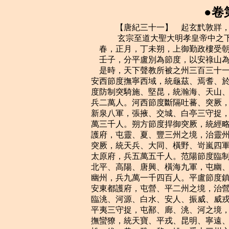
●卷
    　　【唐紀三十一】　起玄黓敦牂，盡強圉大淵獻十一月，凡五年有奇。
    　　 玄宗至道大聖大明孝皇帝中之下天寶元年（壬午，公元七四二年）
    春，正月，丁未朔，上御勤政樓受朝賀，赦天下，改元。
    壬子，分平盧別為節度，以安祿山為節度使。
    是時，天下聲教所被之州三百三十一，羈縻之州八百，置十節度、經略使以備邊。
安西節度撫寧西域，統龜茲、焉耆、於闐、疏勒四鎮，治龜茲城，兵二萬四千。北庭節
度防制突騎施、堅昆，統瀚海、天山、伊吾三軍，屯伊、西二州之境，治北庭都護府，
兵二萬人。河西節度斷隔吐蕃、突厥，統赤水、大斗、建康、寧寇、玉門、黑離、豆盧、
新泉八軍，張掖、交城、白亭三守捉，屯涼、肅、瓜、沙、會五州之境，治涼州，兵七
萬三千人。朔方節度捍御突厥，統經略、豐安、定遠三軍，三受降城，安北、單于二都
護府，屯靈、夏、豐三州之境，治靈州，兵六萬四千七百人。河東節度與朔方掎角以御
突厥，統天兵、大同、橫野、岢嵐四軍，雲中守捉，屯太原府忻、代、嵐三州之境，治
太原府，兵五萬五千人。范陽節度臨制奚、契丹，統經略、威武、清夷、靜塞、恆陽、
北平、高陽、唐興、橫海九軍，屯幽、薊、媯、檀、易、恆、定、漠、滄九州之境，治
幽州，兵九萬一千四百人。平盧節度鎮撫室韋、靺鞨，統平盧、盧龍二軍，榆關守捉，
安東都護府，屯營、平二州之境，治營州，兵三萬七千五百人。隴右節度備御吐蕃，統
臨洮、河源、白水、安人、振威、威戎、漠門、寧塞、積石、鎮西十軍，綏和、合川、
平夷三守捉，屯鄯、廊、洮、河之境，治鄯州，兵七萬五千人。劍南節度西抗吐蕃，南
撫蠻獠，統天寶、平戎、昆明、寧遠、澄川、南江六軍，屯益、翼、茂、當、巂、柘、
松、維、恭、雅、黎、姚、悉十三州之境，治益州，兵三萬九百人。嶺南五府經略綏靜
夷、獠，統經略、清海二軍，桂、容、邕、交四管，治廣州，兵萬五千四百人。此外又
有長樂經略，福州領之，兵千五百人。東萊守捉，萊州領之；東牟守捉，登州領之；兵
各千人。凡鎮兵四十九萬人，馬八萬餘匹。開元之前，每歲供邊兵衣糧，費不過二百萬；
天寶之後，邊將奏益兵浸多，每歲用衣千二十萬匹，糧百九十萬斛，公私勞費，民始困
苦矣。
    甲寅，陳王府參軍田同秀上言：「見玄元皇帝於丹鳳門之空中，告以『我藏靈符，
在尹喜故宅。』」上遣使於故函谷關尹喜台旁求得之。
    陝州刺史李齊物穿三門運渠，辛未，渠成。齊物，神通之曾孫也。
    壬辰，群臣上表，以「函谷寶符，潛應年號；先天不違，請於尊號加『天寶』字。」
從之。
    二月，辛卯，上享玄元皇帝於新廟。甲午，享太廟。丙申，合祀天地於南郊，赦天
下。改侍中為左相，中書令為右相，尚書左、右丞相復為僕射；東都、北都皆為京，州
為郡，刺史為太守；改桃林縣曰靈寶。田同秀除朝散大夫。時人皆疑寶符同秀所為。間
一歲，清河人崔以清復言：「見玄元皇帝於天津橋北，雲藏符在武城紫微山。」敕使往
掘，亦得之。東京留守王倕知其詐，按問，果首服。奏之。上亦不深罪，流之而已。
    三月，以長安令韋堅為陝郡太守，領江、淮租庸轉運使。
    初，宇文融既敗，言利者稍息。及楊慎矜得幸，於是韋堅、王珙之徒競以利進，百
司有事權者，稍稍別置使以領之，舊官充位而已。堅，太子之妃兄也，為吏以干敏稱。
上使之督江、淮租運，歲增巨萬；上以為能，故擢任之。王珙，方翼之孫也，亦以善治
租賦為戶部員外郎兼侍御史。
    李林甫為相，凡才望功業出己右及為上所厚、勢位將逼己者，必百計去之；尤忌文
學之士，或陽與之善，啖以甘言而陰陷之。世謂李林甫「口有蜜，腹有劍。」
    上嘗陳樂於勤政樓下，垂簾觀之。兵部侍郎盧絢謂上已起，垂鞭按轡，橫過樓下；
絢風標清粹，上目送之；深歎其蘊藉。林甫常厚以金帛賂上左右，上舉動必知之；乃召
絢子弟謂曰：「尊君素望清崇，今交、廣藉才，聖上欲以尊君為之，可乎？若憚遠行，
則當左遷；不然，以賓、詹分務東洛，亦優賢之命也，何如？」絢懼，以賓、詹為請。
林甫恐乖眾望，乃除華州刺史。到官未幾，誣其有疾，州事不理，除詹事、員外同正。
    上又嘗問林甫以「嚴挺之今安在？是人亦可用。」挺之時為絳州刺史。林甫退，召
挺之弟損之，諭以「上待尊兄意甚厚，盍為見上之策，奏稱風疾，求還京師就醫。」挺
之從之。林甫以其奏白上雲：「挺之衰老得風疾，宜且授以散秩，使便醫藥。」上歎吒
久之；夏，四月，壬寅，以為詹事，又以汴州刺史、河南采訪使齊澣為少詹事，皆員外
同正，於東京養疾。澣亦朝廷宿望，故並忌之。
    上發兵納十姓可汗阿史那昕於突騎施，至俱蘭城，為莫賀達干所殺。突騎施大纛官
都摩度來降，六月，乙未，冊都摩度為三姓葉護。
    秋，七月，癸卯朔，日有食之。
    辛未，左相牛仙客薨。八月，丁丑，以刑部尚書李適之為左相。
    突厥拔悉蜜、回紇、葛邏祿三部共攻骨咄葉護，殺之，推拔悉蜜酋長為頡跌伊施可
汗，回紇、葛邏祿自為左、右葉護。突厥餘眾共立判闕特勒之子為烏蘇米施可汗，以其
子葛臘哆為西殺。
    上遣使諭烏蘇令內附，烏蘇不從。朔方節度使王忠嗣盛兵磧口以威之，烏蘇懼，請
降，而遷延不至。忠嗣知其詐，乃遣使說拔悉蜜、回紇、葛邏祿使攻之，烏蘇遁去。忠
嗣因出兵擊之，取其右廂以歸。
    丁亥，突厥西葉護阿布思及西殺葛臘哆、默啜之孫勃德支、伊然小妻、毘伽登利之
女帥部眾千餘帳，相次來降，突厥遂微。九月，辛亥，上御花萼樓宴突厥降者，賞賜甚
厚。
    護密先附吐蕃，戊午，其王頡吉裡匐遣使請降。
    冬，十月，丁酉，上幸驪山溫泉；己巳，還宮。
    十二月，隴右節度使皇甫惟明奏破吐蕃大嶺等軍；戊戌，又奏破青海道莽布支營三
萬餘眾，斬獲五千餘級。庚子，河西節度使王倕奏破吐蕃漁海及游弈等軍。
    是歲，天下縣一千五百二十八，鄉一萬六千八百二十九，戶八百五十二萬五千七百
六十三，口四千八百九十萬九千八百。
    回紇葉護骨力裴羅遣使入貢，賜爵奉義王。
    　　 玄宗至道大聖大明孝皇帝中之下天寶二年（癸未，公元七四三年）
    春，正月，安祿山入朝；上寵待甚厚，謁見無時。祿山奏言：「去秋營州蟲食苗，
臣焚香祝天雲：『臣若操心不正，事君不忠，願使蟲食臣心；若不負神祇，願使蟲散。』
即有群鳥從北來，食蟲立盡。請宣付史官。」從之。
    李林甫領吏部尚書，日在政府，選事悉委侍郎宋遙、苗晉卿。御史中丞張倚新得幸
於上，遙、晉卿欲附之。時選人集者以萬計，入等者六十四人。倚子奭為之首，群議沸
騰。前薊令蘇孝韞以告安祿山，祿山入言於上，上悉召入等人面試之，奭手持試紙，終
日不成一字，時人謂之「曳白」。癸亥，遙貶武當太守，晉卿貶安康太守，倚貶淮陽太
守，同考判官禮部郎中裴朏等皆貶嶺南官。晉卿，壺關人也。
    三月，壬子，追尊玄元皇帝父周上御大夫為先天太皇；又尊皋繇為德明皇帝，涼武
昭王為興聖皇帝。
    江、淮南租庸等使韋堅引滻水抵苑東望春樓下為潭，以聚江、淮運船，役夫匠通漕
渠，發人丘壟，自江、淮至京城，民間蕭然愁怨，二年而成。丙寅，上幸望春樓觀新潭。
堅以新船數百艘，扁榜郡名，各陳郡中珍貨於船背；陝尉崔成甫著錦半臂，鈌胯綠衫而
裼之，紅袹首，居前船唱《得寶歌》，使美婦百人盛飾而和之，連檣數裡；堅跪進諸郡
輕貨，仍上百牙盤食。上置宴，竟日而罷，觀者山積。夏，四月，加堅左散騎常侍，其
僚屬吏卒褒賞有差；名其潭曰廣運。時京兆尹韓朝宗亦引渭水置潭於西街，以貯材木。
    丁亥，皇甫惟明引軍出西平，擊吐蕃，行千餘里，攻洪濟城，破之。
    上以右贊善大夫楊慎矜知御史中丞事。時李林甫專權，公卿之進，有不出其門者，
必以罪去之；慎矜由是固辭，不敢受。五月，辛丑，以慎矜為諫議大夫。
    冬，十月，戊寅，上幸驪山溫泉；乙卯，還宮。
    　　 玄宗至道大聖大明孝皇帝中之下天寶三年（甲申，公元七四四年）
    春，正月，丙申朔，改年曰載。
    辛丑，上幸驪山溫泉；二月，庚午，還宮。
    辛卯，太子更名亨。
    海賊吳令光等抄掠台、明，命河南尹裴敦復將兵討之。
    三月，己巳，以平盧節度使安祿山兼范陽節度使；以范陽節度使裴寬為戶部尚書。
禮部尚書席建侯為河北黜陟使，稱祿山公直；李林甫、裴寬皆順旨稱其美。三人皆上所
信任，由是祿山之寵益固不搖矣。
    夏，四月，裴敦復破吳令光，擒之。五月，河西節度使夫蒙靈察討突騎施莫賀達干，
斬之，更請立黑姓伊裡底蜜施骨咄祿毘伽；六月，甲辰，冊拜骨咄祿毘伽為十姓可汗。
    秋，八月，拔悉蜜攻斬突厥烏蘇可汗，傳首京師。國人立其弟鶻隴匐白眉特勒，是
為白眉可汗。於是突厥大亂，敕朔方節度使王忠嗣出兵乘之。至薩河內山，破其左廂阿
波達干等十一部，右廂未下。會回紇、葛邏祿共攻拔悉蜜頡跌伊施可汗，殺之。回紇骨
力裴羅自立為骨咄祿毘伽闕可汗，遣使言狀；上冊拜裴羅為懷仁可汗。於是懷仁南據突
厥故地，立牙帳於烏德犍山，舊統藥邏葛等九姓，其後又並拔悉蜜、葛邏祿，凡十一部，
各置都督，每戰則以二客部為先。
    李林甫以楊慎矜屈附於己，九月，甲戌，復以慎矜為御史中丞，充諸道鑄錢使。
    冬，十月，癸巳，上幸驪山溫泉；十一月，丁卯，還宮。
    術士蘇嘉慶上言：「遁甲術有九宮貴神，典司水旱，請立壇於東郊，祀以四孟月。」
從之。禮在昊天上帝下，太清宮、太廟上，所用牲玉，皆侔天地。
    十二月，癸巳，置會昌縣於溫泉宮下。
    戶部尚書裴寬素為上所重，李林甫恐其入相，忌之。刑部尚書裴敦復擊海賊還，受
請托，廣序軍功，寬微奏其事。林甫以告敦復，敦復言寬亦嘗以親故屬敦復。林甫曰：
「君速奏之，勿後於人。」敦復乃以五百金賂女官楊太真之姊，使言於上。甲午，寬坐
貶睢陽太守。
    初，武惠妃薨，上悼念不已，後宮數千，無當意者。或言壽王妃楊氏之美，絕世無
雙。上見而悅之，乃令妃自以其意乞為女官，號太真；更為壽王娶左衛郎將韋昭訓女；
潛內太真宮中。太真肌態豐艷，曉音律，性警穎，善承迎上意，不期歲，寵遇如惠妃，
宮中號曰「娘子」，凡儀體皆如皇後。
    癸卯，以宗女為和義公主，嫁寧遠奉化王阿悉爛達干。
    癸丑，上祀九宮貴神，赦天下。
    初令百姓十八為中，二十三成丁。
    初，上自東都還，李林甫知上厭巡幸，乃與牛仙客謀增近道粟賦及和糴以實關中。
數年，蓄積稍豐。上從容謂高力士曰：「朕不出長安近十年，天下無事，朕欲高居無為，
悉以政事委林甫，何如？」對曰：「天子巡狩，古之制也。且天下大柄，不可假人；彼
威勢既成，誰敢復議之者！」上不悅。力士頓首自陳：「臣狂疾，發妄言，罪當死！」
上乃為力士置酒，左右皆呼萬歲。力士自是不敢深言天下事矣。
    　　 玄宗至道大聖大明孝皇帝中之下天寶四年（乙酉，公元七四五年）
    春，正月，庚午，上謂宰相曰：「朕比以甲子日，於宮中為壇，為百姓祈福，朕自
草黃素置案上，俄飛升天，聞空中語去：『聖壽延長。』又朕於嵩山煉藥成，亦置壇上，
及夜，左右欲收之，又聞空中語雲：『藥未須收，此自守護。』達曙乃收之。」太子、
諸王、宰相，皆上表賀。
    回紇懷仁可汗擊突厥白眉可汗，殺之，傳首京師。突厥毘伽可敦帥眾來降。於是北
邊晏然，烽燧無警矣。
    回紇斥地愈廣，東際室韋，西抵金山，南跨大漠，盡有突厥故地。懷仁卒，子磨延
啜立，號葛勒可汗。
    二月，己酉，以朔方節度使王忠嗣兼河東節度使。忠嗣少以勇敢自負，及鎮方面，
專以持重安邊為務，常曰：「太平之將，但當撫循訓練士卒而已，不可疲中國之力以邀
功名。」有漆弓百五十斤，常貯之橐中，以示不用。軍中日夜思戰，忠嗣多遣謀人伺其
間隙，見可勝，然後興師，故出必有功。既兼兩道節制，自朔方至去雲中，邊陲數千里，
要害之地，悉列置城堡，斥地各數百裡。邊人以為自張仁亶之後，將帥皆不及。
    三月，壬申，上以外孫獨孤氏為靜樂公主，嫁契丹王李懷節；甥楊氏為宜芳公主，
嫁奚王李延寵。
    乙巳，以刑部尚書裴敦復充嶺南五府經略等使。五月，壬申，敦復坐逗留不之官，
貶淄川太守，以光祿少卿彭杲代之。上嘉敦復平海賊之功，故李林甫陷之。
    李適之與李林甫爭權有隙。適之領兵部尚書，附馬張□為侍郎，林甫亦惡之，使人
發兵部銓曹奸利事，收吏六十餘人付京兆與御史對鞫之，數日，竟不得其情。京兆尹蕭
炅使法曹吉溫鞫之。溫入院，置兵部吏於外，先於後廳取二重