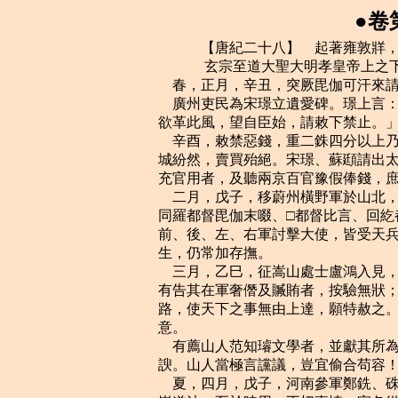
●卷
    　　【唐紀二十八】　起著雍敦牂，盡旃蒙赤奮若，凡八年。
    　　 玄宗至道大聖大明孝皇帝上之下開元六年（戊午，公元七一八年）
    春，正月，辛丑，突厥毘伽可汗來請和；許之。
    廣州吏民為宋璟立遺愛碑。璟上言：「臣在州無它異跡，今以臣光寵，成彼謅諛；
欲革此風，望自臣始，請敕下禁止。」上從之。於是它州皆不敢立。
    辛酉，敕禁惡錢，重二銖四分以上乃得行。斂人間惡錢熔之，更鑄如式錢。於是京
城紛然，賣買殆絕。宋璟、蘇頲請出太府錢二萬緡置南北方，以平價買百姓不售之物可
充官用者，及聽兩京百官豫假俸錢，庶使良錢流布人間；從之。
    二月，戊子，移蔚州橫野軍於山北，屯兵三萬，為九姓之援；以拔曳固都督頡質略、
同羅都督毘伽末啜、□都督比言、回紇都督夷健頡利發、僕固都督曳勒歌等各出騎兵為
前、後、左、右軍討擊大使，皆受天兵軍節度。有所討捕，量宜追集；無事各歸部落營
生，仍常加存撫。
    三月，乙巳，征嵩山處士盧鴻入見，拜諫議大夫；鴻固辭。天兵軍使張嘉貞入朝，
有告其在軍奢僭及贓賄者，按驗無狀；上欲反坐告者，嘉貞奏曰：「今若罪之，恐塞言
路，使天下之事無由上達，願特赦之。」其人遂得減死。上由是以嘉貞為忠，有大用之
意。
    有薦山人范知璿文學者，並獻其所為文，宋璟判之曰：「觀其《良宰論》，頗涉佞
諛。山人當極言讜議，豈宜偷合苟容！文章若高，自宜從選舉求試，不可別奏。」
    夏，四月，戊子，河南參軍鄭銑、硃陽丞郭仙舟投匭獻詩，敕曰：「觀其文理，乃
崇道法；至於時用，不切事情。宜各從所好。」並罷官，度為道士。
    五月，辛亥，以突騎施都督蘇祿為左羽林大將軍、順國公，充金方道經略大使。
    契丹王李失活卒，癸巳，以其弟娑固代之。
    秋，八月，頒鄉飲酒禮於州縣，令每歲十二月行之。
    唐初，州縣官俸，皆令富戶掌錢，出息以給之；息至倍稱，多破產者。秘書少監崔
沔上言，請計州縣官所得俸，於百姓常賦之外，微有所加以給之。從之。
    冬，十一月，辛卯，車駕至西京。
    戊辰，吐蕃奉表請和，乞舅甥親署誓文，及令彼此宰相皆著名於其上。
    宋璟奏：「括州員外司馬李邕、儀州司馬鄭勉，並有才略文詞，但性多異端，好是
非改變；若全引進，則咎悔必至，若長棄捐，則才用可惜，請除渝、硤二州剌史。」又
奏：「大理卿元行沖素稱才行，初用之時，實允歛議；當事之後，頗非稱積，請復以為
左散騎常侍，以李朝隱代之。陸象先閒於政體，寬不容非，請以為河南尹。」從之。
    　　 玄宗至道大聖大明孝皇帝上之下開元七年（己未，公元七一九年）
    春，二月，俱密王那羅延、康王烏勒伽、安王篤薩波提皆上表言為大食所侵掠，乞
兵救援。
    敕太府及府縣出粟十萬石□之，以斂人間惡錢，送少府銷毀。
    三月，乙卯，以左武衛大將軍、檢校內外閒廄使、苑內營田使王毛仲行太僕卿。毛
仲嚴察有干力，萬騎功臣、閒廄官吏皆憚之，苑內所收常豐溢。上以為能，故有寵。雖
有外第，常居閒廄側內宅，上或時不見，則悄然若有所失；宦官楊思勖、高力士皆畏避
之。
    渤海王大祚榮卒；丙辰，命其子武藝襲位。
    夏，四月，壬午，開府儀同三司祁公王仁皎薨。其子駙馬都尉守一請用竇孝諶例，
築墳高五丈一尺；上許之。宋璟、蘇頲固爭，以為：「准令，一品墳高一丈九尺，其陪
陵者高出三丈而已。竇太尉墳，議者頗譏其高大，當時無人極言其失，豈可今日復踵而
為之！昔太宗嫁女，資送過於長公主。魏徵進諫，太宗既用其言，文德皇後亦賞之。豈
若韋庶人崇其父墳，號曰酆陵，以自速其禍乎！夫以後父之尊，欲高大其墳，何足為難！
而臣等再三進言者，蓋欲成中宮之美耳。況今日所為，當傳無窮，永以為法，可不慎
乎！」上悅曰：「朕每欲正身率下，況於妻子，何敢私之！然此乃人所難言，卿能固守
典禮，以成朕美，垂法將來，誠所望也。」賜璟、頲帛四百匹。
    五月，乙丑朔，日有食之。上素服以俟變，徹樂減膳，命中書、門下察系囚，賑饑
乏，勸農功。辛卯，宋璟等奏曰：「陛下勤恤人隱，此誠蒼生之福。然臣聞日食修德，
月食修刑；親君子，遠小人，絕女謁，除讒慝，所謂修德也。君子恥言浮於行，苟推至
誠以行之，不必數下制書也。」
    六月，戊辰，吐蕃復遣使請上親署誓文；上不許，曰：「昔歲誓約已定，苟信不由
衷，亟誓何益！」
    秋，閏七月，右補闕盧履冰上言：「禮，父在為母服周年，則天皇後改服齊衰三年，
請復其舊。」上下其議。左散騎常侍褚無量以履冰議為是；諸人爭論，連年不決。八月，
辛卯，敕自今五服並依《喪服傳》文，然士大夫議論猶不息，行之各從其意。無量歎曰：
「聖人豈不知母恩之厚乎？厭降之禮，所以明尊卑、異戎狄也。俗情膚淺，不知聖人之
心，一紊其制，誰能正之！」
    九月，甲寅，徙宋王憲為寧王。上嘗從覆道中見衛士食畢，棄餘食於竇中，怒，欲
杖殺之；左右莫敢言。憲從容諫曰：「陛下從覆道中窺人過失而殺之，臣恐人人不自安。
且陛下惡棄食於地者，為食可以養人也；今以餘食殺人，無乃失其本乎！」上大悟，蹶
然起曰：「微兄，幾至濫刑。」遽釋衛士。是日，上宴飲極歡，自解紅玉帶，並所乘馬
以賜憲。
    冬，十月，辛卯，上幸驪山溫湯；癸卯，還宮。
    壬子，冊拜突騎施蘇祿為忠順可汗。
    十一月，壬申，契丹王李娑固與公主入朝。
    上以岐山令王仁琛，籓邸故吏，墨敕令與五品官。宋璟奏：「故舊恩私，則有大例，
除官資歷，非無公道。仁琛向緣舊恩，已獲優改，今若再蒙超獎，遂於諸人不類；又是
後族，須杜輿言。乞下吏部檢勘，苟無負犯，於格應留，請依資稍優注擬。」從之。
    選人宋元超於吏部自言侍中璟之叔父，冀得優假。璟聞之，牒吏部雲：「元超，璟
之三從叔，常在洛城，不多參見。既不敢緣尊輒隱，又不願以私害公。向者無言，自依
大例，既有聲聽，事須矯枉；請放。」寧王憲奏選人薛嗣先請授微官，事下中書、門下。
璟奏：「嗣先兩選齋郎，雖非灼然應留，以懿親之故，固應微假官資。在景龍中，常有
墨敕處分，謂之斜封。自大明臨御，茲事杜絕，行一賞，命一官，必是緣功與才，皆歷
中書、門下。至公之道，唯聖能行。嗣先幸預姻戚，不為屈法，許臣等商量，望付吏部
知，不出正敕。」從之。
    先是，朝集使往往□貨入京師，及春將還，多遷官；宋璟奏一切勒還，以革其弊。
    是歲，置劍南節度使，領益、彭等二十五州。
    　　 玄宗至道大聖大明孝皇帝上之下開元八年（庚申，公元七二零年）
    春，正月，丙辰，左散騎常侍褚無量卒。辛酉，命右散騎常侍元行沖整比群書。
    侍中宋璟疾負罪而妄訴不已者，悉付御史台治之。謂中丞李謹度曰：「服不更訴者
出之，尚訴未已者且系。」由是人多怨者。會天旱有魃，優人作魃狀戲於上前，問魃：
「何為出？」對曰：「奉相公處分。」又問：「何故？」魃曰：「負冤者三百餘人，相
公悉以系獄抑之，故魃不得不出。」上心以為然。時璟與中書侍郎、同平章事蘇頲建議
嚴禁惡錢，江、淮間惡錢尤甚，璟以監察御史蕭隱之充使括惡錢。隱之嚴急煩擾，怨嗟
盈路，上於是貶隱之官。辛巳，罷璟為開府儀同三司，頲為禮部尚書。以京兆尹源乾曜
為黃門侍郎，并州長史張嘉貞為中書侍郎，並同平章事。於是弛錢禁，惡錢復行矣。
    二月，戊戌，皇子敏卒，追立為懷王，謚曰哀。
    壬子，敕以役莫重於軍府，一為衛士，六十乃免，宜促其歲限，使百姓更迭為之。
    夏，四月，丙午，遣使賜烏長王、骨咄王、俱位王冊命。三國皆在大食之西，大食
欲誘之叛唐，三國不從，故褒之。
    五月，辛酉，復置十道按察使。
    丁卯，以源乾曜為侍中，張嘉貞為中書令。
    乾曜上言：「形要之家多任京官，使俊乂之士沉廢於外。臣三子皆在京，請出其二
人。」上從之。因下制稱乾曜之公，命文武官效之，於是出者百餘人。
    張嘉貞吏事強敏，而剛躁自用。中書捨人苗延嗣、呂太一、考功員外郎員嘉靜、殿
中侍御史崔訓皆嘉貞所引進，常與之議政事。四人頗招權，時人語曰：「令公四俊，苗、
呂、崔、員。」
    六月，瀍、穀漲溢，漂溺幾二千人。
    突厥降戶僕固都督勺磨及□夾跌部落散居受降城側，朔方大使王晙言其陰引突厥，
謀陷軍城，密奏請誅之。誘勺磨等宴於受降城，伏兵悉殺之，河曲降戶殆盡。拔曳固、
同羅諸部在大同、橫野軍之側者，聞之皆忷懼。秋，并州長史、天兵節度大使張說引二
十騎，持節即其部落慰撫之，因宿其帳下。副使李憲以虜情難信，馳書止之。說復書曰：
「吾肉非黃羊，必不畏食；血非野馬，必不畏刺。士見危致命，此吾效死之秋也。」拔
曳固、同羅由是遂安。
    冬，十月，辛巳，上行幸長春宮；壬午，畋於下邽。
    上禁約諸王，不使與群臣交結。光祿少卿駙馬都尉裴虛己與岐王范游宴，仍私挾讖
緯；戊子，流虛己於新州，離其公主。萬年尉劉庭琦、太祝張諤數與范飲酒賦詩，貶庭
琦雅州司戶，諤山茌丞。然待范如故，謂左右曰：「吾兄弟自無間，但趨競之徒強相托
附耳。吾終不以此責兄弟也。」上嘗不豫，薛王業妃弟內直郎韋賓與殿中監皇甫恂私議
休咎；事覺，賓杖死，恂貶錦州刺史。業與妃惶懼待罪，上降階執業手曰：「吾若有心
猜兄弟者，天地實殛之。」即與之宴飲，仍慰諭妃，令復位。
    十一月，乙卯，上還京師。
    辛未，突厥寇甘、涼等州，敗河西節度使楊敬述，掠契苾部落而去。先是，朔方大
總管王晙奏請西發拔悉密，東方奚、契丹，期以今秋掩毘伽牙帳於稽落水上；毘伽聞之，
大懼。暾欲谷曰：「不足畏也。拔悉密在北庭，與奚、契丹相去絕遠，勢不相及；朔方
兵計亦不能來此。必若能來，俟其垂至，徙牙帳北行三日，唐兵食盡自去矣。且拔悉密
輕而好利，得王晙之約，必喜而先至。晙與張嘉貞不相悅，奏請多不相應，必不敢出兵。
晙兵不出，拔悉密獨至，擊而取之，勢甚易耳。」
    既而拔悉密果發兵逼突厥牙帳，而朔方及奚、契丹兵不至，拔悉密懼，引退。毘伽
欲擊之，暾欲谷曰：「此屬去家千里，將死戰，未可擊也。不如以兵躡之。」去北庭二
百裡，暾欲谷分兵間道先圍北庭，因縱兵擊拔悉密，大破之。拔悉密眾潰走，趨北庭，
不得入，盡為突厥所虜。
    暾欲谷引兵還，出赤亭，掠涼州羊馬，楊敬述遣裨將盧公利、判官元澄將兵邀擊之。
暾欲谷謂其眾曰：「吾乘勝而來，敬述出兵，破之必矣。」公利等至刪丹，與暾欲谷遇，
唐兵大敗，公利，澄脫身走。毘伽由是大振，盡有默啜之眾。
    契丹牙官可突干驍勇得眾心，李娑固猜畏，欲去之。是歲，可突干舉兵擊娑固，娑
固敗奔營州。營州都督許欽澹遣安東都護薛泰帥驍勇五百與奚王李大酺奉娑固以討之，
戰敗，娑固、李大酺皆為可突干所殺，生擒薛泰，營州震恐。許欽澹移軍入渝關，可突
干立娑固從父弟郁干為主，遣使請罪。上赦可突干之罪，以郁干為松漠都督，以李大酺
之弟魯蘇為饒樂都督。
    　　 玄宗至道大聖大明孝皇帝上之下開元九年（辛酉，公元七二一年）
    春，正月，制削楊敬述官爵，以白衣檢校涼州都督，仍充諸使。
    丙辰，改蒲州為河中府，置中都官僚，一准京兆、河南。
    丙寅，上幸驪山溫湯；乙亥，還宮。
    監察御史宇文融上言：「天下戶口逃移，巧偽甚眾，請加檢括。」融，弼之玄孫也，
源乾曜素愛其才，贊成之。二月，乙酉，敕有司議招集流移、按詰巧偽之法以聞。
    丙戌，突厥毘伽復使來求和。上賜書，諭以「曩昔國家與突厥和親，華、夷安逸，
甲兵休息；國家買突厥羊馬，突厥受國家繒帛，彼此豐給。自數十年來，不復如舊，正
由默啜無信，口和心叛，數出盜兵，寇抄邊鄙，人怨神怒，隕身喪元，吉兇之驗，皆可
汗所見。今復蹈前跡，掩襲甘、涼，隨遣使人，更來求好。國家如天之覆，如海之容，
但取來情，不追往咎。可汗果有誠心，則共保遐福；不然，無煩使者徒爾往來。若其侵
邊，亦有以待。可汗其審圖之！」
    丁亥，制：「州縣逃亡戶口聽百日自首，或於所在附籍，或牒歸故鄉，各從所欲。
過期不首，即加檢括，謫徙邊州；公私敢容庇者抵罪。」以宇文融充使，括逃移戶口及
籍外田，所獲巧偽甚眾。遷兵部員外郎兼侍御史。融奏置勸農判官十人，並攝御史，分
行天下。其新附客戶，免六年賦調。使者競為刻急，州縣承風勞擾，百姓苦之。陽翟尉
皇甫憬上疏言其狀；上方任融，貶憬盈川尉。州縣希旨，務於獲多，虛張其數，或以實
戶為客，凡得戶八十餘萬，田亦稱是。
    蘭池州胡康待賓誘諸降戶同反，夏，四月，攻陷六胡州，有眾七萬，進逼夏州。命
朔方總管王晙、隴右節度使郭知運共討之。
    戊戌，敕：「京官五品以上，外官剌史、四府上佐，各舉縣令一人，視其政善惡，
為舉者賞罰。」
    以太僕卿王毛仲為朔方道防御討擊大使，使與王晙及天兵軍節度大使張說相知討康
待賓。
    六月，己卯，罷中都，復為蒲州。
    蒲州刺史陸象先政尚寬簡，吏民有罪，多曉諭遣之。州錄事言於象先曰：「明公不
施棰撻，何以示威！」象先曰：「人情不遠，此屬豈不解吾言邪？必欲棰撻以示威，當
從汝始！」錄事慚而退。象先嘗謂人曰：「天下本無事，但庸人擾之耳。苟清其源，何
憂不治！」
    秋，七月，己酉，王晙大破康待賓，生擒之，殺叛胡萬五千人。辛酉，集四夷酋長，
腰斬康待賓於西市。先是，叛胡潛與黨項通謀，攻銀城、連谷，據其倉庾，張說將步騎
萬人出合河關掩擊，大破之。追至駱駝堰，黨項乃更與胡戰，胡眾潰，西走入鐵建山。
說安集黨項，使復其居業。討擊使阿史那獻以黨項翻覆，請並誅之，說曰：「王者之師，
當伐叛柔服，豈可殺已降邪！」因奏置麟州，以鎮撫黨項餘眾。
    九月，乙巳朔，日有食之。
    康待賓之反也，詔郭知運與王晙相知討之；晙上言，朔方兵自有餘力，請敕知運還
本軍。未報，知運已至，由是與晙不協。晙所招降者，知運復縱兵擊之；虜以晙為賣己，
由是復叛。上以不能遂定群胡，丙午，貶晙為梓州刺史。
    丁未，梁文獻公姚崇薨，遺令：「佛以清淨慈悲為本，而愚者寫經造像，冀以求福。
昔周、齊分據天下，周則毀經像而修甲兵，齊則崇塔廟而馳刑政，一朝合戰，齊滅周興。
近者諸武、諸韋，造寺度人，不可勝紀，無救族誅。汝曹勿效兒女子終身不寤，追薦冥
福。道士見僧獲利，效其所為，尤不可延之於家。當永為後法！」
    癸亥，以張說為兵部尚書、同中書門下三品。
    　　冬，十月，河西、隴右節度大使郭知運卒。知運與同縣右衛副率王君B134，皆
以驍勇善騎射著名西陲，為虜所憚，時人謂之王、郭。B134遂自知運麾下代為河西、隴
右節度使，判涼州都督。
    十一月，丙辰，國子祭酒元行沖上《群書四錄》，凡書四萬八千一百六十九卷。
    庚午，赦天下。
