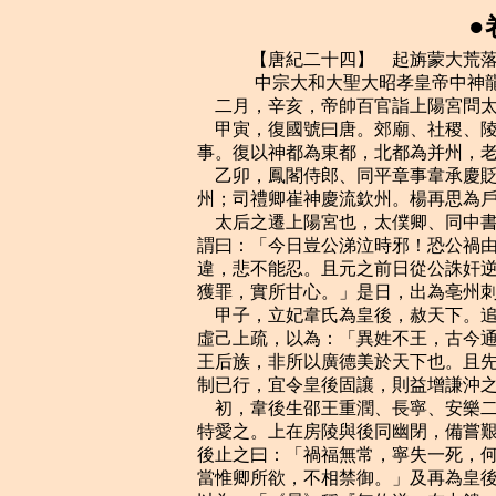
●
    　　【唐紀二十四】　起旃蒙大荒落二月，盡強圉協洽，凡二年有奇。
    　　 中宗大和大聖大昭孝皇帝中神龍元年（乙巳，公元七零五年）
    二月，辛亥，帝帥百官詣上陽宮問太后起居；自是每十日一往。
    甲寅，復國號曰唐。郊廟、社稷、陵寢、百官、旗幟、服色、文字皆如永淳以前故
事。復以神都為東都，北都為并州，老君為玄元皇帝。
    乙卯，鳳閣侍郎、同平章事韋承慶貶高要尉；正諫大夫、同平章事房融除名，流高
州；司禮卿崔神慶流欽州。楊再思為戶部尚書、同中書門下三品、西京留守。
    太后之遷上陽宮也，太僕卿、同中書門下三品姚元之獨嗚咽流涕。桓彥范、張柬之
謂曰：「今日豈公涕泣時邪！恐公禍由此始。」元之曰：「元之事則天皇帝久，乍此辭
違，悲不能忍。且元之前日從公誅奸逆，人臣之義也；今日別舊君，亦人臣之義也，雖
獲罪，實所甘心。」是日，出為亳州刺史。
    甲子，立妃韋氏為皇後，赦天下。追贈後父玄貞為上洛王、母崔氏為妃。左拾遺賈
虛己上疏，以為：「異姓不王，古今通制。今中興之始，萬姓喁喁以觀陛下之政；而先
王后族，非所以廣德美於天下也。且先朝贈後父太原王，殷鑒不遠，須防其漸。若以恩
制已行，宜令皇後固讓，則益增謙沖之德矣。」不聽。
    初，韋後生邵王重潤、長寧、安樂二公主，上之遷房陵也，安樂公主生於道中，上
特愛之。上在房陵與後同幽閉，備嘗艱危，情愛甚篤。上每聞敕使至，輒惶恐欲自殺，
後止之曰：「禍福無常，寧失一死，何遽如是！」上嘗與後私誓曰：「異時幸復見天日，
當惟卿所欲，不相禁御。」及再為皇後，遂干預朝政，如武後在高宗之世。桓彥范上表，
以為：「《易》稱『無攸遂，在中饋，貞吉』，《書》稱『牝雞之辰，惟家之索』，伏
見陛下每臨朝，皇後必施帷幔坐殿上，預聞政事。臣竊觀自古帝王，未有與婦人共政而
不破國亡身者也。且以陰乘陽，違天也；以婦陵夫，違人也。伏願陛下覽古今之戒，以
社稷蒼生為念，令皇後專居中宮，治陰教，勿出外朝干國政。」
    先是，胡僧慧范以妖妄游權貴之門，與張易之兄弟善，韋後亦重之。及易之誅，復
稱慧范預其謀，以功加銀青光祿大夫，賜爵上庸縣公，出入宮掖，上數微行幸其捨。彥
范復表言慧范執左道以亂政，請誅之。上皆不聽。
    初，武後誅唐宗室，有才德者先死，惟吳王恪之子郁林侯千里褊躁無才，又數獻符
瑞，故獨得免。上即位，立為成王，拜左金吾大將軍。武後所誅唐諸王、妃、主、駙馬
等，皆無人葬埋，子孫或流竄嶺表，或拘囚歷年，或逃匿民間，為人傭保。至是，制州
縣求訪其柩，以禮改葬，追復官爵，召其子孫，使之承襲，無子孫者為擇後置之。既而
宗室子孫相繼而至，皆召見，涕泣舞蹈，各以親疏襲爵拜官有差。
    二張之誅也，洛州長史薛季昶謂張柬之、敬暉曰：「二兇雖除，產、祿猶在，去草
不去根，終當復生。」二人曰：「大事已定，彼猶機上肉耳，夫何能為！所誅已多，不
可復益也。」季昶歎曰：「吾不知死所矣！」朝邑尉武強劉幽求亦謂桓彥范、敬暉曰：
「武三思尚存，公輩終無葬地；若不早圖，噬臍無及。」不從。
    上女安樂公主適三思子崇訓。上官婉兒者，儀之女孫也，儀死，沒入掖庭，辯慧善
屬文，明習吏事。則天愛之，自聖歷以後，百司表奏多令參決；及上即位，又使專掌制
命，益委任之，拜為婕妤，用事於中。三思通焉，故黨於武氏，又薦三思於韋後，引入
禁中，上遂與三思圖議政事，張柬之等皆受制於三思矣。上使韋後與三思雙陸，而自居
旁為之點籌；三思遂與後通，由是武氏之勢復振。
    張柬之等數勸上誅諸武，上不聽。柬之等曰：「革命之際，宗室諸李，誅夷略盡；
今賴天地之靈，陛下返正，而武氏濫官僭爵，按堵如故，豈遠近所望邪！願頗抑損其祿
位以慰天下！」又不聽。柬之等或撫床歎憤，或彈指出血，曰：「主上昔為英王，時稱
勇烈，吾所以不誅諸武者，欲使上自誅之，以張天子之威耳。今反如此，事勢已去，知
復奈何！」
    上數微服幸武三思第，監察微史清河崔皎密疏諫曰：「國命初復，則天皇帝在西宮，
人心猶有附會；周之舊臣，列居朝廷，陛下奈何輕有外游，不察豫且之禍！」上洩之，
三思之黨切齒。
    丙寅，以太子賓客武三思為司空、同中書門下三品。
    左散騎常侍譙王重福，上之庶子也；其妃，張易之之甥。韋後惡之，譖於上曰：
「重潤之死，重福為之也。」由是貶濮州員外刺史，又改均州刺史，常令州司防守之。
    丁卯，以右散騎常侍安定王武攸暨為司徒、定王。
    辛未，相王固讓太尉及知政事，許之；又立為皇太弟，相王固辭而止。
    甲戌，以國子祭酒始平祝欽明同中書門下三品，黃門侍郎、知侍中事韋安石為刑部
尚書，罷知政事。
    丁丑，武三思、武攸暨固辭新官爵及政事，許之，並加開府儀同三司。
    立皇子義興王重俊為衛王，北海王重茂為溫王，仍以重俊為洛州牧。
    三月，甲申，制：「文明已來破家子孫皆復舊資廕，唯徐敬業、裴炎不在免限。」
    丁亥，制：「酷吏周興、來俊臣等，已死者追奪官爵，存者皆流嶺南惡地。」
    己丑，以袁恕己為中書令。
    以安車征安平王武攸緒於嵩山，既至，除太子賓客；固請還山，許之。
    制：「梟氏、蟒氏皆復舊姓。」
    術士鄭普思、尚衣奉御葉靜能皆以妖妄為上所信重，夏，四月，墨敕以普思為秘書
監，靜能為國子祭酒。桓彥范、崔玄□固執不可，上曰：「已用之，無容遽改。」彥范
曰：「陛下初即位，下制雲：『政令皆依貞觀故事。』貞觀中，魏徵、虞世南、顏師古
為秘書監，孔穎達為國子祭酒，豈普思、靜能之比乎！」庚戌，左拾遺李邕上疏，以為：
「《詩》三百，一言以蔽之，曰『思無邪』。若有神仙能令人不死，則秦始皇、漢武帝
得之矣；佛能為人福利，則梁武帝得之矣。堯、舜所以為帝王首者，亦修人事而已。尊
寵此屬，何補於國！」上皆不聽。
    上即位之日，驛召魏元忠於高要；丁卯，至都，拜衛尉卿、同平章事。
    甲戌，以魏元忠為兵部尚書，韋安石為吏部尚書，李懷遠為右散騎常侍，唐休璟為
輔國大將軍，崔玄□檢校益府長史，楊再思檢校楊府長史，祝欽明為刑部尚書，並同中
書門下三品。元忠等皆以東宮舊僚褒之也。乙亥，以張柬之為中書令。
    戊寅，追贈故邵王重潤為懿德太子。
    五月，壬午，遷周廟七主於西京崇尊廟。制：「武氏三代諱，奏事者皆不得犯。」
    乙酉，立太廟、社稷於東都。
    以張柬之等及武攸暨、武三思、鄭普思等十六人皆為立功之人，賜以鐵券，自非反
逆，各恕十死。
    癸巳，敬暉等帥百官上表，以為：「五運迭興，事不兩大。天授革命之際，宗室誅
竄殆盡，豈得與諸武並封！今天命惟新，而諸武封建如舊，並居京師，開闢以來未有斯
理。願陛下為社稷計，順遐邇心，降其王爵，以安內外。」上不許。
    敬暉等畏武三思之讒，以考功員外郎崔湜為耳目，伺其動靜。湜見上親三思而忌暉
等，乃悉以暉等謀告三思，反為三思用；三思引為中書捨人。湜，仁師之孫也。
    先是，殿中侍御史南皮鄭愔諂事二張，二張敗，貶宣州司士參軍，坐贓，亡入東都，
私謁武三思。初見三思，哭甚哀，既而大笑。三思素貴重，甚怪之，愔曰：「始見大王
而哭，哀大王將戮死而滅族也。後乃大笑，喜大王之得愔也。大王雖得天子之意，彼五
人皆據將相之權，膽略過人，廢太后如反掌。大王自視勢位與太后孰重？彼五人日夜切
齒，欲噬大王之肉，非盡大王之族不足以快其志。大王不去此五人，危如朝露，而晏然
尚自以為泰山之安，此愔所以為大王寒心。」三思大悅，與之登樓，問自安之策，引為
中書捨人，與崔湜皆為三思謀主。
    三思與韋後日夜譖暉等，云「恃功專權，將不利於社稷。」上信之。三思等因為上
畫策：「不若封暉等為王，罷其政事，外不失尊寵功臣，內實奪之權。」上以為然。甲
午，以侍中齊公敬暉為平陽王，譙公桓彥范為扶陽王，中書令漢陽公張柬之為漢陽王，
南陽公袁恕己為南陽王，特進、同中書門下三品博陵公崔玄□為博陵王，罷知政事，賜
金帛鞍馬，令朝朔望；仍賜彥范姓韋氏，與皇後同籍。尋又以玄□檢校益州長史、知都
督事，又改梁州刺史。三思令百官復修則天之政，不附武氏者斥之。為五王所逐者復之，
大權盡歸三思矣。
    五王之請削武氏諸王也，求人為表，眾莫肯為。中書捨人岑羲為之，語甚激切；中
書捨人偃師畢構次當讀表，辭色明厲。三思既得志，羲改秘書少監，出構為潤州刺史。
    易州刺史趙履溫，桓彥范之妻兄也。彥范之誅二張，稱履溫預其謀，召為司農少卿，
履溫以二婢遺彥范；及彥范罷政事，履溫復奪其婢。
    上嘉宋璟忠直，屢遷黃門侍郎。武三思嘗為事屬璟，璟正色拒之曰：「今太后既復
子明辟，王當以侯就第，何得尚干朝政！獨不見產、祿之事乎？」
    以韋安石兼檢校中書令，魏元忠兼檢校侍中，又以李湛為右散騎常侍，趙承恩為光
祿卿，楊元琰為衛尉卿。
    先是，元琰知三思浸用事，請棄官為僧，上不許。敬暉聞之，笑曰：「使我早知，
勸上許之，髡去胡頭，豈不妙哉！」元琰多須，類胡，故暉戲之。元琰曰：「功成名遂，
不退將危。此乃由衷之請，非徒然也。」暉知其意，瞿然不悅。及暉等得罪，元琰獨免。
    上官婕妤勸韋後襲則天故事，上表請天下士庶為出母服喪三年，又請百姓年二十三
為丁，五十九免役，改易制度以收時望。制皆許之。
    癸卯，制：降諸武，梁王三思為德靜王，定王攸暨為樂壽王，河內王懿宗等十二人
皆降為公，以厭人心。
    甲辰，以唐休璟為左僕射，同中書門下三品如故，豆盧欽望為右僕射。
    六月，壬子，以左驍衛大將軍裴思說充靈武軍大總管，以備突厥。
    癸亥，命右僕射豆盧欽望，有軍國重事，中書門下可共平章。
    先是，僕射為正宰相，其後多兼中書門下之職，午前決朝政，午後決省事。至是，
欽望專為僕射，不敢預政事，故有是命。是後專拜僕射者，不復為宰相矣。
    又以韋安石為中書令，魏元忠為侍中，楊再思檢校為中書令。
    丁卯，祔孝敬皇帝於太廟，號義宗。
    戊辰，洛水溢，流二千餘家。
    秋，七月，辛巳，以太子賓客韋巨源同中書門下三品，西京留守如故。
    特進漢陽王張柬之表請歸襄州養疾；乙未，以柬之為襄州刺史，不知州事，給全俸。
    河南、北十七州大水。八月，戊申，以水災求直言。右衛騎曹參軍西河宋務光上疏，
以為：「水陰類，臣妾之象，恐後庭有干外朝之政者，宜杜絕其萌。今霖雨不止，乃閉
坊門以禳之，至使裡巷謂坊門為宰相，言朝廷使之燮理陰陽也。又，太子國本，宜早擇
賢能而立之。又，外戚太盛，如武三思等，宜解其機要，厚以祿賜。又，鄭普思、葉靜
能以小技竊大位，亦朝政之蠹也。」疏奏，不省。
    壬戌，追立妃趙氏為恭皇後，孝敬皇帝妃裴氏為哀皇後。
    九月，壬午，上祀昊天上帝、皇地示氏於明堂，以高宗配。
    初，上在房陵，州司制約甚急；刺史河東張知謇、靈昌崔敬嗣獨待遇以禮，供給豐
贍，上德之，擢知謇自貝州刺史為左衛將軍，賜爵范陽公。敬嗣已卒，求得其子汪，嗜
酒，不堪厘職，除五品散官。
    改葬上洛王韋玄貞，其儀皆如太原王故事。
    癸巳，太子賓客、同中書門下三品韋巨源罷為禮部尚書，以其從父安石為中書令故
也。
    以左衛將軍上邽紀處訥兼檢校太府卿，處訥娶武三思之妻姊故也。
    冬，十月，命唐休璟留守京師。
    癸亥，上幸龍門；乙丑，獵於新安而還。
    辛未，以魏元忠為中書令，楊再思為侍中。
    十一月，戊寅，群臣上皇帝尊號曰應天皇帝，皇後曰順天皇後。壬午，上與後謁謝
太廟，赦天下；相王、太平公主加實封，皆滿萬戶。
    己丑，上御洛城南樓，觀潑寒胡戲。清源尉呂元泰上疏，以為「謀時寒若，何必裸
身揮水，鼓舞衢路以索之！」疏奏，不納。
    壬寅，則天崩於上陽宮，年八十二。遺制：「去帝號，稱則天大聖皇後。王、蕭二
族及褚遂良、韓瑗、柳奭親屬皆赦之。」
    上居諒陰，以魏元忠攝塚宰三日。元忠素負忠直之望，中外賴之；武三思憚之，矯
太后遺制，慰諭元忠，賜實封百戶。元忠捧制，感咽涕泗，見者曰：「事去矣！」
    十二月，丁卯，上始御同明殿見群臣。
    太后將合葬乾陵，給事中嚴善思上疏，以為：「乾陵玄宮以石為門，鐵錮其縫，今
啟其門，必須鐫鑿。神明之道，體尚幽玄，動眾加功，恐多驚黷。況合葬非古，漢時諸
陵，皇後多不合陵，魏、晉已降，始有合者。望於乾陵之傍更擇吉地為陵，若神道有知，
幽塗自當通會；若其無知，合之何益！」不從。
    是歲，戶部奏天下戶六百一十五萬，口三千七百一十四萬有畸。
    　　 中宗大和大聖大昭孝皇帝中神龍二年（丙午，公元七零六年）
    春，正月，戊戌，以吏部尚書李嶠同中書門下三品，中書侍郎於惟謙同平章事。
    閏月，丙午，制：「太平、長安、安樂、宜城、新都、定安