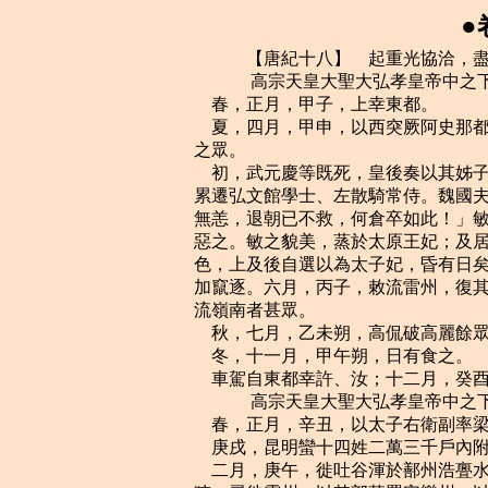
●
    　　【唐紀十八】　起重光協洽，盡重光大荒落，凡十一年。
    　　 高宗天皇大聖大弘孝皇帝中之下鹹亨二年（辛未，公元六七一年）
    春，正月，甲子，上幸東都。
    夏，四月，甲申，以西突厥阿史那都支為左驍衛大將軍兼匐延都督，以安集五咄陸
之眾。
    初，武元慶等既死，皇後奏以其姊子賀蘭敏之為士獲之嗣，襲爵周公，改姓武氏，
累遷弘文館學士、左散騎常侍。魏國夫人之死也，上見敏之，悲泣曰：「向吾出視朝猶
無恙，退朝已不救，何倉卒如此！」敏之號哭不對。後聞之，曰：「此兒疑我！」由是
惡之。敏之貌美，蒸於太原王妃；及居妃喪，釋衰絰，奏妓。司衛少卿楊思儉女，有殊
色，上及後自選以為太子妃，昏有日矣，敏之逼而淫之。後於是表言敏之前後罪惡，請
加竄逐。六月，丙子，敕流雷州，復其本姓。至韶州，以馬韁絞死。朝士坐與敏之交遊，
流嶺南者甚眾。
    秋，七月，乙未朔，高侃破高麗餘眾於安市城。九月，丙申，潞州刺史徐王元禮薨。
    冬，十一月，甲午朔，日有食之。
    車駕自東都幸許、汝；十二月，癸酉，校獵於葉縣；丙戌，還東都。
    　　 高宗天皇大聖大弘孝皇帝中之下鹹亨三年（壬申，公元六七二年）
    春，正月，辛丑，以太子右衛副率梁積壽為姚州道行軍總管，將兵討叛蠻。
    庚戌，昆明蠻十四姓二萬三千戶內附，置殷、敦、總三州。
    二月，庚午，徙吐谷渾於鄯州浩亹水南。吐谷渾畏吐蕃之強，不安其居，又鄯州地
狹，尋徙靈州，以其部落置安樂州，以可汗諾曷缽為刺史。吐谷渾故地皆入於吐蕃。
    己卯，侍中永安郡公姜恪薨。
    夏，四月，庚午，上幸合璧宮。
    吐蕃遣其大臣仲琮入貢，上問以吐蕃風俗，對曰：「吐蕃地薄氣寒，風俗樸魯；然
法令嚴整，上下一心，議事常自下而起，因人所利而行之，斯所以能持久也。」上詰以
吞滅吐谷渾、敗薛仁貴、寇逼涼州事，對曰：「臣受命貢獻而已，軍旅之事，非所聞
也。」上厚賜而遣之。癸未，遣都水使者黃仁素使於吐蕃。
    秋，八月，壬午，特進高陽郡公許敬宗卒。太常博士袁思古議：「敬宗棄長子於荒
徼，嫁少女於夷貊。按《謚法》，『名與實爽曰繆，』請謚為繆。」敬宗孫太子捨人彥
伯訟思古與許氏有怨，請改謚。太常博士王福畤議，以為：「謚者得失一朝，榮辱千載。
若嫌隙有實，當據法推繩；如其不然，義不可奪。」戶部尚書戴至德謂福畤曰：「高陽
公任遇如是，保以謚之為繆？」對曰：「昔晉司空何曾既忠且孝，徒以日食萬錢，秦秀
謚之曰『繆』。許敬宗忠孝不逮於曾，而飲食男女之累過之，謚之曰『繆』，無負許氏
矣。」詔集五品已上更議，禮部尚書陽思敬議：「按《謚法》，既過能改曰恭。請謚曰
恭。」詔從之。敬宗嘗奏流其子昂於嶺南，又以女嫁蠻酋馮盎之子，多納其貨，故思古
議及之。福畤，勃之父也。
    九月，癸卯，徙沛王賢為雍王。
    冬，十月，己未，詔太子監國。
    壬戌，車駕發東都。
    十一月，戊子朔，日有食之。
    甲辰，車駕至京師。
    十二月，高侃與高麗餘眾戰於白水山，破之。新羅遣兵救高麗，侃擊破之。
    癸卯，以左庶子劉仁軌同中書門下三品。太子罕接宮臣，典膳丞全椒邢文偉輒減所
供膳，並上書諫太子。太子復書，謝以多疾及入侍少暇，嘉納其意。頃之，右史缺，上
曰：「邢文偉事吾子，能撤膳進諫，此直士也。」擢為右史。太子因宴集，命宮臣擲倒，
次至左奉裕率王及善，及善曰：「擲倒自有伶官，臣若奉令，恐非所以羽翼殿下也。」
太子謝之。上聞之，賜及善縑百匹，尋遷左千牛衛將軍。
    　　 高宗天皇大聖大弘孝皇帝中之下鹹亨四年（癸酉，公元六七三年）
    春，正月，丙辰，絳州刺史鄭惠王元懿薨。
    三月，丙申，詔劉仁軌等改修國史，以許敬宗等所記多不實故也。
    夏，四月，丙子，車駕幸九成宮。
    閏五月，燕山道總管、右領軍大將軍李謹行大破高麗叛者於瓠蘆河之西，俘獲數千
人，餘眾皆奔新羅。時謹行妻劉氏留伐奴城，高麗引靺鞨攻之，劉氏擐甲帥眾守城，久
之，虜退。上嘉其功，封燕國夫人。謹行，靺鞨人突地稽之子也，武力絕人，為眾夷所
憚。
    秋，七月，辛巳，婺州大水，溺死者五千人。
    八月，辛丑，上以瘧疾，令太子於延福殿受諸司啟事。
    冬，十月，壬午，中書令閻立本薨。
    乙巳，車駕還京師。
    十二月，丙午，弓月、疏勒二王來降。西突厥興昔亡可汗之世，諸部離散，弓月及
阿悉吉皆叛。蘇定方之西討也，擒阿悉吉以歸。弓月南結吐蕃，北招咽面，共攻疏勒，
降之。上遣鴻臚卿蕭嗣業發兵討之。嗣業兵未至，弓月懼，與疏勒皆入朝；上赦其罪，
遣歸國。
    　　 高宗天皇大聖大弘孝皇帝中之下上元元年（甲戌，公元六七四年）
    春，正月，壬午，以左庶子、同中書門下三品劉仁軌為雞林道大總管，衛尉卿李弼、
右領軍大將軍李謹行副之，發兵討新羅。時新羅王法敏既納高麗叛眾，又據百濟故地，
使人守之。上大怒，詔削法敏官爵；其弟右驍衛員外大將軍、臨海郡公仁問在京師，立
以為新羅王，使歸國。
    三月，辛亥朔，日有食之。
    賀蘭敏之既得罪，皇後奏召武元爽之子承嗣於嶺南，襲爵周公，拜尚衣奉御；夏，
四月，辛卯，遷宗正卿。
    秋，八月，壬辰，追尊宣簡公為宣皇帝，妣張氏為宣莊皇後；懿王為光皇帝，妣賈
氏為光懿皇後；太武皇帝為神堯皇帝，太穆皇後為太穆神皇後；文皇帝為太宗文武聖皇
帝，文德皇後為文德聖皇後。皇帝稱天皇，皇後稱天後，以避先帝、先後之稱。改元，
赦天下。
    戊戌，敕：「文武官三品以上服紫，金玉帶；四品服深緋，金帶；五品服淺緋，金
帶；六品服深綠，七品服淺綠，並銀帶；八品服深青，九品服淺青，並金俞石帶；庶人
服黃，銅鐵帶。自非庶人，不聽服黃。」
    九月，癸丑，詔追復長孫晟、長孫無忌官爵，以無忌曾孫翼襲爵趙公，聽無忌喪歸，
陪葬昭陵。
    甲寅，上御翔鸞閣，觀大□甫。分音樂為東西朋，使雍王賢主東朋，周王顯主西朋，
角勝為樂。郝處俊諫曰：「二王春秋尚少，志趣未定，當推梨讓棗，相親如一。今分二
朋，遞相誇競，俳優小人，言辭無度，恐其交爭勝負，譏誚失禮，非所以崇禮義，勸敦
睦也。」上瞿然曰：「卿遠識，非眾人所及也。」遽止之。是日，衛尉卿李弼暴卒於宴
所，為之廢□甫一日。
    冬，十一月，丙午朔，車駕發京師；己酉，校獵華山之曲武原；戊辰，至東都。
    箕州錄事參軍張君澈等誣告刺史蔣王惲及其子汝南郡王煒謀反，敕通事捨人薛思貞
馳傳往按之。十二月，癸未，惲惶懼，自縊死。上知其非罪，深痛惜之，斬君澈等四人。
    戊子，於闐王伏闍雄來朝。
    辛卯，波斯王卑路斯來朝。
    壬寅，天後上表，以為：「國家聖緒，出自玄元皇帝，請令王公以下皆習《老子》，
每歲明經，准《孝經》、《論語》策試。」又請「自今父在，為母服齊衰三年。又，京
官八品以上，宜量加俸祿。」及其餘便宜，合十二條。詔書褒美，皆行之。
    是歲，有劉曉者，上疏論選，以為：「今選曹以檢勘為公道，書判為得人，殊不知
考其德行才能。況書判借人者眾矣。又，禮部取士，專用文章為甲乙，故天下之士，皆
捨德行而趨文藝，有朝登甲科而夕陷刑辟者，雖日誦萬言，何關理體！文成七步，未足
化人。況盡心卉木之間，極筆煙霞之際，以斯成俗，豈非大謬！夫人之慕名，如水趨下，
上有所好，下必甚焉。陛下若取士以德行為先，文藝為末，則多士雷奔，四方風動矣！」
    　　 高宗天皇大聖大弘孝皇帝中之下上元二年（乙亥，公元六七五年）
    春，正月，丙寅，以於闐國為毘沙都督府，分其境內為十州，以於闐王尉遲伏闍雄
為毘沙都督。
    辛末，吐蕃遣其大臣論吐渾彌來請和，且請與吐谷渾復修鄰好；上不許。
    二月，劉仁軌大破新羅之眾於七重城，又使靺鞨浮海略新羅之南境，斬獲甚眾。仁
軌引兵還。詔以李謹行為安東鎮撫大使，屯新羅之買肖城以經略之，三戰皆捷，新羅乃
遣使入貢，且謝罪；上赦之，復新羅王法敏官爵。金仁問中道而還，改封臨海郡公。
    三月，丁巳，天後祀先蠶於邙山之陽，百官及朝集使皆陪位。
    上苦風眩甚，議使天後攝知國政。中書侍郎同三品郝處俊曰：「天子理外，後理內，
天之道也。昔魏文帝著令，雖有幼主，不許皇後臨朝，所以杜禍亂之萌也。陛下奈何以
高祖、太宗之天下，不傳之子孫而委之天後乎！」中書侍郎昌樂李義琰曰：「處俊之言
至忠，陛下宜聽之。」上乃止。
    天後多引文學之士著作郎元萬頃、左史劉禕之等，使之撰《列女傳》、《臣軌》、
《百僚新戒》、《樂書》，幾千餘卷。朝廷奏議及百司表疏，時密令參決，以分宰相之
權，時人謂之北門學士。禕之，子翼之子也。
    夏，四月，庚辰，以司農少卿韋弘機為司農卿。弘機兼知東都營田，受詔完葺宮苑。
有宦者於苑中犯法，弘機杖之，然後奏聞。上以為能，賜絹數十匹，曰：「更有犯者，
卿即杖之，不必奏也。」
    初，左千牛將軍長安趙瑰尚高祖女常樂公主，生女為周王顯妃。公主頗為上所厚，
天後惡之。辛巳，妃坐廢，幽閉於內侍省，食料給生者，防人候其突煙，已而數日煙不
出，開視，死腐矣。瑰自定州刺史貶括州刺史，令公主隨之官，仍絕其朝謁。
    太子弘仁孝謙謹，上甚愛之；禮接士大夫，中外屬心。天後方逞其志，太子奏請，
數迕旨，由是失愛於天後。義陽、宣城二公主，蕭淑妃之女也，坐母得罪，幽於掖庭，
年逾三十不嫁。太子見之驚惻，遽奏請出降，上許之。天後怒，即日以公主配當上翊衛
權毅、王遂古。己亥，太子薨於合璧宮，時人以為天後鴆之也。
    壬寅，車駕還洛陽宮。五月，戊申，下詔：「朕方欲禪位皇太子，而疾遽不起，宜
申往命，加以尊名，可謚為孝敬皇帝。」
    六月，戊寅，立雍王賢為皇太子，赦天下。
    天後惡慈州刺史杞王上金，有司希旨奏其罪；秋，七月，上金坐解官，澧州安置。
    八月，庚寅，葬孝敬皇帝於恭陵。
    戊戌，以戴至德為右僕射，庚子，以劉仁軌為左僕射，並同中書門下三品如故。張
文瓘為侍中，郝處俊為中書令，李敬玄為吏部尚書兼左庶子，同中書門下三品如故。劉
仁軌、戴志德更日受牒訴，仁軌常以美言許之，至德必據理難詰，未嘗與奪，實有冤結
者，密為奏辨。由是時譽皆歸仁軌。或問其故，至德曰：「威福者人主之柄，人臣安得
盜取之！」上聞，深重之。有老嫗欲詣仁軌陳牒，誤詣至德，至德覽之未終，嫗曰：
「本謂是解事僕射，乃不解事僕射邪！歸我牒！」至德笑而授之。時人稱其長者。文瓘
時兼大理卿，囚聞改官，皆慟哭。文瓘性嚴正，諸司奏議，多所糾駁，上甚委之。
    　　 高宗天皇大聖大弘孝皇帝中之下儀鳳元年（丙子，公元六七六年）
    春，正月，壬戌，徙冀王輪為相王。
    納州獠反，敕黔州都督發兵討之。
    二月，甲戌，徙安東都護府於遼東故城；先是有華人任安東官者，悉罷之。徙熊津
都督府於建安故城；其百濟戶口先徙於徐、兗等州者，皆置於建安。
    天後勸上封中岳；癸未，詔以今冬有事於嵩山。
    丁亥，上幸汝州之溫湯。
    三月，癸卯，黃門侍郎來恆、中書侍郎薛元超並同中書門下三品。恆，濟之兄；元
超，收之子也。
    甲辰，上還東都。
    閏月，吐蕃寇鄯、廓、河、芳等州，敕左監門衛中郎將令狐智通發興、鳳等州兵以
御之。
    己卯，詔以吐蕃犯塞，停封中岳。乙酉，以洛州牧周王顯為洮州道行軍元帥，將工
部尚書劉審禮等十二總管，并州大都督相王輪為涼州道行軍元帥，將左衛大將軍契苾何
力等，以討吐蕃。二王皆不行。
    庚寅，車駕西還。
    甲寅，中書侍郎李義琰同中書門下三品。
    戊午，車駕至九成宮。
    六月，癸亥，黃門侍郎晉陵高智周同中書門下三品。
    秋，八月，乙未，吐蕃寇疊州。
    壬寅，敕：「桂、廣、交、黔等都督府，比來注擬土人，簡擇未精，自今每四年遣
五品已上清正官充使，仍令御史同往注擬。」時人謂之南選。
    九月，壬申，大理奏左威衛大將軍權善才、右監門中郎將范懷義誤斫昭陵柏，罪當
除名；上特命殺之。大理丞太原狄仁傑奏：「二人罪不當死。」上曰：「善才等斫陵柏，
我不殺則為不孝。」仁傑固執不已，上作色，令出，仁傑曰：「犯顏直諫，自古以為難。
臣以為遇桀、紂則難，遇堯、舜則易。今法不至死而陛下特殺之，是法不信於人也，人
何所措其手足！且張釋之有言：『設有盜長陵一抔土，陛下何以處之？』今以一株柏殺
二將軍，後代謂陛下為何如矣？臣不敢奉詔者，恐陷陛下於不道，且羞見釋之於地下故
也。」上怒稍解，二人除名，流嶺南。後數日，擢仁傑為侍御史。
    初，仁傑為并州法曹，同僚鄭崇質當使絕域。崇質母老且病，仁傑曰：「彼母如此，
豈可使之有萬裡之憂！」詣長史藺仁基，請代之行。仁基素與司馬李孝廉不葉，因相謂
曰：「吾輩豈可不自愧乎！」遂相與輯睦。
    冬，十月，車駕還京師。
    丁酉，祫享太廟，用太學博士史璨議，禘後三年而祫，祫後二年而禘。
    郇王素節，蕭淑妃之子也，警敏好學。天後惡之，自岐州刺史左遷申州刺史。乾封
初，敕曰：「素節既有舊疾，不須入朝。」而素節實無疾，自以久不得入覲，乃著《忠
孝論》。王府倉曹參軍張柬之因使潛封其論以進。後見之，誣以贓賄，丙午，降封翻陽
王，袁州安置。
    十一月，壬申，改元，赦天下。
    庚寅，以李敬玄為中書令。
    十二月，戊午，以來恆為河南道大使，薛元超為河北道大使，尚書左丞鄢陵崔知悌、
國子司業鄭祖玄為江南道大使，分道巡撫。
    　　 高宗天皇大聖大弘孝皇帝中之下儀鳳二年（丁丑，公元六七七年）
    春，正月，乙亥，上耕籍田。
    初，劉仁軌引兵自熊津還，扶餘隆畏新羅之逼，不敢留，尋亦還朝。二月，丁巳，
以工部尚書高藏為遼東州都督，封朝鮮王，遣歸遼東，安輯高麗餘眾；高麗先在諸州者，
皆遣與藏俱歸。又以司農卿扶餘隆為熊津都督，封帶方王，亦遣歸安輯百濟餘眾，仍移
安東都護府於新城以統之。時百濟荒殘，命隆寓居高麗之境。藏至遼東，謀叛，潛與靺
鞨通；召還，徙邛州而死，散徙其人於河南、隴右諸州，貧者留安東城傍。高麗舊城沒
於新羅，餘眾散入靺鞨及突厥，隆亦竟不敢還故地，高氏、扶餘氏遂亡。
    三月，癸亥朔，以郝處俊、高智周並為左庶子，李義琰為右庶子。
    夏，四月，左庶子張大安同中書門下三品。大安，公謹之子也。
    詔以河南、北旱，遣御史中丞崔謐等分道存問賑給。侍御史寧陵劉思立上疏，以為：
「今麥秀蠶老，農事方殷，敕使撫巡，人皆竦手卞，忘其家業，冀此天恩，聚集參迎，
妨廢不少。既緣賑給，須立簿書，本欲安存，更成煩擾。望且委州縣