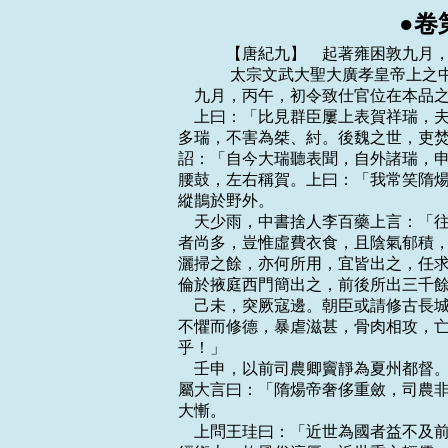
●卷
    　　【唐紀九】　起著雍困敦九月，盡重光單閼，凡三年有奇。
    　　 太宗文武大聖大廣孝皇帝上之中貞觀二年（戊子，公元六二八年）
    九月，丙午，初令致仕官位在本品之上。
    上曰：「比見群臣屢上表賀祥瑞，夫家給人足而無瑞，不害為堯、舜；百姓愁怨而
多瑞，不害為桀、紂。後魏之世，吏焚連理木，煮白雉而食之，豈足為至治乎！」丁未，
詔：「自今大瑞聽表聞，自外諸瑞，申所司而已。」嘗有白鵲構巢於寢殿槐上，合歡如
腰鼓，左右稱賀。上曰：「我常笑隋煬帝好祥瑞。瑞在得賢，此何足賀！」命毀其巢，
縱鵲於野外。
    天少雨，中書捨人李百藥上言：「往年雖出宮人，竊聞太上皇宮及掖庭宮人，無用
者尚多，豈惟虛費衣食，且陰氣郁積，亦足致旱。」上曰：「婦人幽閉深宮，誠為可愍。
灑掃之餘，亦何所用，宜皆出之，任求伉儷。」於是遣尚書左丞戴冑、給事中洹水杜正
倫於掖庭西門簡出之，前後所出三千餘人。
    己未，突厥寇邊。朝臣或請修古長城，發民乘堡障，上曰：「突厥災異相仍，頡利
不懼而修德，暴虐滋甚，骨肉相攻，亡在朝夕。朕方為公掃清沙漠，安用勞民遠修障塞
乎！」
    壬申，以前司農卿竇靜為夏州都督。靜在司農，少卿趙元楷善聚斂，靜鄙之，對官
屬大言曰：「隋煬帝奢侈重斂，司農非公不可；今天子節儉愛民，公何所用哉！」元楷
大慚。
    上問王珪曰：「近世為國者益不及前古，何也？」對曰：「漢世尚儒術，宰相多用
經術士，故風俗淳厚；近世重文輕儒，參以法律，此治化之所以益衰也。」上然之。
    冬，十月，御史大夫參預朝政安吉襄公杜淹薨。
    交州都督遂安公壽以貪得罪，上以瀛州刺史盧祖尚才兼文武，廉平公直，征入朝，
諭以「交趾久不得人，須卿鎮撫。」祖尚拜謝而出，既而悔之，辭以舊疾。上遣杜如晦
等諭旨曰：「匹夫猶敦然諾，奈何既許朕而復悔之！」祖尚固辭。戊子，上復引見，諭
之，祖尚固執不可。上大怒曰：「我使人不行，何以為政！」命斬於朝堂，尋悔之。他
日，與侍臣論「齊文宣帝何如人？」魏徵對曰：「文宣狂暴，然人與之爭，事理屈則從
之。有前青州長史魏愷使於梁還，除光州長史，不肯行，楊遵彥奏之。文宣怒，召而責
之。愷曰：『文宣顧謂遵彥曰：『其言有理，卿赦之。』此其所長也。」上曰：「然。
向者盧祖尚雖失人臣之義，朕殺之亦為太暴，由此言之，不如文宣矣！」命復其官廕。
    徵狀貌不逾中人，而有膽略，善回人主意，每犯顏苦諫；或逢上怒甚，征神色不移，
上亦為之霽威。嘗謁告上塚，還，言於上曰：「人言陛下欲幸南山，外皆嚴裝已畢，而
竟不行，何也？」上笑曰：「初實有此心，畏卿嗔，故中輟耳。」上嘗得佳鷂，自臂之，
望見征來，匿懷中；征奏事固久不已，鷂竟死懷中。
    十一月，辛酉，上祀圜丘。
    十二月，壬午，以黃門侍郎王珪為守侍中。上嘗閒居，與珪語，有美人侍側，上指
示珪曰：「此廬江王瑗之姬也，瑗殺其夫而納之。」珪避席曰：「陛下以廬江納之為是
邪，非邪？」上曰：「殺人而取其妻，卿何問是非！」對曰：「昔齊桓公知郭公之所以
亡，由善善而不能用，然棄其所言之人，管仲以為無異於郭公。今此美人尚在左右，臣
以為聖心是之也。」上悅，即出之，還其親族。
    上使太常少卿祖孝孫教宮人音樂，不稱旨，上責之。溫彥博、王珪諫曰：「孝孫雅
士，今乃使之教宮人，又從而譴之，臣竊以為不可。」上怒曰：「朕置卿等於腹心，當
竭忠直以事我，乃附下罔上，為孝孫游說邪？」彥博拜謝。珪不拜，曰：「陛下責臣以
忠直，今臣所言豈私曲邪！此乃陛下負臣，非臣負陛下。」上默然而罷。明日，上謂房
玄齡曰：「自古帝王納諫誠難，朕昨責溫彥博、王珪、至今悔之。公等勿為此不盡言
也。」
    上曰：「為朕養民者，唯在都督、刺史，朕常疏其名於屏風，坐臥觀之，得其在官
善惡之跡，皆注於名下，以備黜陟。縣令尤為親民，不可不擇。」乃命內外五品已上，
各舉堪為縣令者，以名聞。
    上曰：「比有奴告其主反者，此弊事。夫謀反不能獨為，必與人共之，何患不發，
何必使奴告邪！自今有奴告主者，皆勿受，仍斬之。」
    西突厥統葉護可汗為其伯父所殺；伯父自立，是為莫賀咄侯屈利俟毘可汗。國人不
服，弩矢畢部推泥孰莫賀設為可汗，泥孰不可。統葉護之子咥力特勒避莫賀咄之禍，亡
在康居，泥孰迎而立之，是為乙毘缽羅肆葉護可汗，與莫賀咄相攻，連兵不息，俱遣使
來請婚。上不許，曰：「汝國方亂，君臣未定，何得言婚！」且諭以各守部分，勿復相
攻。於是西域諸國及敕勒先役屬西突厥者皆叛之。
    突厥北邊諸姓多叛頡利可汗歸薛延陀，共推其俟斤夷男為可汗，夷男不敢當。上方
圖頡利，遣游擊將軍喬師望間道□冊書拜夷男為真珠毘伽可汗，賜以鼓纛。夷男大喜，
遣使入貢，建牙於大漠之郁督軍山下，東至靺鞨，西至西突厥，南接沙磧，北至俱倫水；
回紇、拔野古、阿跌、同羅、僕骨、□諸部落皆屬焉。
    　　 太宗文武大聖大廣孝皇帝上之中貞觀三年（己丑、公元六二九年）
    春，正月，戊午，上祀太廟；癸亥，耕藉於東郊。
    沙門法雅坐妖言誅。司空裴寂嘗聞其言，辛未，寂坐免官，遣還鄉里。寂請留京師，
上數之曰：「計公勳庸，安得至此！直以恩澤為群臣第一。武德之際貨賂公行，紀綱紊
亂，皆公之由也，但以故舊不忍盡法。得歸守墳墓，幸已多矣！」寂遂歸蒲州。未幾，
又坐狂人信行言寂有天命，寂不以聞，當死；流靜州。會山羌作亂，或言劫寂為主。上
曰：「寂當死，我生之，必不然也。」俄聞寂帥家僮破賊。上思其佐命之功，征入朝，
會卒。
    二月，戊寅，以房玄齡為左僕射，杜如晦為右僕射，以尚書右丞魏徵守秘書監，參
預朝政。
    三月，己酉，上錄系囚。有劉恭者，頸有「勝」文，自云「當勝天下」，坐是系獄。
上曰：「若天將興之，非朕所能除；若無天命，『勝』文何為！」乃釋之。
    丁巳，上謂房玄齡、杜如晦曰：「公為僕射，當廣求賢人，隨才授任，此宰相之職
也。比聞聽受辭訟，日不暇給，安能助朕求賢乎！」因敕「尚書細務屬左右丞，唯大事
應奏者，乃關僕射。」
    玄齡明達吏事，輔以文學，夙夜盡心，惟恐一物失所；用法寬平，聞人有善，若己
有之，不以求備取人，不以己長格物。與杜如晦引拔士類，常如不及。至於台閣規模，
皆二人所定。上每與玄齡謀事，必曰：「非如晦不能決。」及如晦至，卒用玄齡之策。
蓋玄齡善謀，如晦能斷故也。二人深相得，同心徇國，故唐世稱賢相者，推房、杜焉。
玄齡雖蒙寵待，或以事被譴，輒累日詣朝堂，稽顙請罪，恐懼若無所容。
    玄齡監修國史，上語之曰：「比見《漢書》載《子虛》、《上林賦》，浮華無用。
其上書論事，詞理切直者，朕從與不從，皆當載之。」
    夏，四月，乙亥，上皇徙居弘義宮，更名大安宮。上始御太極殿，謂侍臣曰：「中
書、門下，機要之司，詔敕有不便者，皆應論執。比來唯睹順從，不聞違異。若但行文
書，則誰不可為，何必擇才也！」房玄齡等皆頓首謝。故事：凡軍國大事，則中書捨人
各執所見，雜署其名，謂之五花判事。中書侍郎、中書令省審之，給事中、黃門侍郎駁
正之。上始申明舊制，由是鮮有敗事。
    茌平人馬周，客游長安，捨於中郎將常何之家。六月，壬午，以旱，詔文武官極言
得失。何武人不學，不知所言，周代之陳便宜二十餘條。上怪其能，以問何，對曰：
「此非臣所能，家客馬周為臣具草耳。」上即召之；未至，遣使督促者數輩。及謁見，
與語，甚悅，令直門下省，尋除監察御史，奉使稱旨。上以常何為知人，賜絹三百匹。
    秋，八月，己巳朔，日有食之。
    丙子，薛延陀毘伽可汗遣其弟統特勒入貢，上賜以寶刀及寶鞭，謂曰：「卿所部有
大罪者斬之，小罪者鞭之。」夷男甚喜。突厥頡利可汗大懼，始遣使稱臣，請尚公主，
修婿禮。
    代州都督張公謹上言突厥可取之狀，以為：「頡利縱欲逞暴，誅忠良，暱奸佞，一
也。薛延陀等諸部皆叛，二也。突利、拓設、欲谷設皆得罪，無所自容，三也。塞北霜
早，□糧乏絕，四也。頡利疏其族類，親委諸胡，胡人反覆，大軍一臨，必生內變，五
也，華人入北，其眾甚多，比聞所在嘯聚，保據山險，大軍出塞，自然響應，六也。」
上以頡利可汗既請和親，復援梁師都，丁亥，命兵部尚書李靖為行軍總管討之，以張公
謹為副。
    九月，丙午，突厥俟斤九人帥三千騎來降。戊午，拔野古、僕骨、同羅、奚酋長並
帥眾來降。
    冬，十一月，辛丑，突厥寇河西，肅州刺史公孫武達、甘州刺史成仁重與戰，破之，
捕虜千餘口。
    上遣使至涼州，都督李大亮有佳鷹，使者諷大亮使獻之，大亮密表曰：「陛下久絕
畋游而使者求鷹。若陛下之意，深乖昔旨；如其自擅，乃是使非其人。」癸卯，上謂侍
臣曰：「李大亮可謂忠直。」手詔褒美，賜以胡瓶及荀悅《漢紀》。
    庚申，以并州都督李世勣為通漢道行軍總管，兵部尚書李靖為定襄道行軍總管，華
州刺史柴紹為金河道行軍總管，靈州大都督薛萬徹為暢武道行軍總管，眾合十餘萬，皆
受李靖節度，分道出擊突厥。
    乙丑，任城王道宗擊突厥於靈州，破之。
    十二月，戊辰，突利可汗入朝，上謂侍臣曰：「往者太上皇以百姓之故，稱臣於突
厥，朕常痛心。今單于稽顙，庶幾可雪前恥。」
    壬午，靺鞨遣使入貢，上曰：「靺鞨遠來，蓋突厥已服之故也。昔人謂御戎無上策，
朕今治安中國，而四夷自服，豈非上策乎！」
    癸未，右僕射杜如晦以疾遜位，上許之。
    乙酉，上問給事中孔穎達曰：「《論語》：『以能問於不能，以多問於寡，有若無，
實若虛。』何謂也？」穎達具釋其義以對，且曰：「非獨匹夫如是，帝王亦然。帝王內
蘊神明，外當玄默，故《易》稱『以蒙養正，以明夷蒞眾。』若位居尊極，炫耀聰明，
以才陵人，飾非拒諫，則下情不通，取亡之道也。」上深善其言。
    庚寅，突厥郁射設帥所部來降。
    閏月，丁未，東謝酋長謝元深、南謝酋長謝強來朝。諸謝皆南蠻別種，在黔州之西。
詔以東謝為應州、南謝為莊州，隸黔州都督。
    是時遠方諸國來朝貢者甚眾，服裝詭異，中書侍郎顏師古請圖寫以示後，作《王會
圖》，從之。
    乙丑，牂柯酋長謝能羽及充州蠻入貢，詔以牂柯為牂州；黨頃酋長細封步賴來降，
以其地為軌州；各以其酋長為刺史。黨項地亙三千里，姓別為部，不相統壹，細封氏、
費聽氏、往利氏、頗超氏、野辭氏、旁當氏、米擒氏、拓跋氏，皆大姓也。步賴既為唐
所禮，餘部相繼來降，以其地為崌、奉、巖、遠四州。
    是歲，戶部奏：中國人自塞外歸，及四夷前後降附者，男子一百二十餘萬口。
    房玄齡、珪掌內外官考，治書侍御史萬年權萬紀奏其不平，上命侯君集推之。魏徵
諫曰：「玄齡、珪皆朝廷舊臣，素以忠直為陛下所委，所考既多，其間能無一二人不當！
察其情，終非阿私。若推得其事，則皆不可信，豈得復當重任！且萬紀比來恆在考堂，
曾無駁正；及身不得考，乃始陳論。此正欲激陛下之怒，非竭誠徇國也。使推之得實，
未足裨益朝廷；若其本虛，徒失陛下委任大臣之意。臣所愛者治體，非敢苟私二臣。」
上乃釋不問。
    濮州刺史龐相壽坐貪污解任，自陳嘗在秦王幕府；上憐之，欲聽還舊任。魏徵諫曰：
「秦府左右，中外甚多，恐人人皆恃恩私，是使為善者懼。」上欣然納之，謂相壽曰：
「我昔為秦王，乃一府之主；今居大位，乃四海之主，不得獨私故人。大臣所執如是，
朕何敢違！」賜帛遣之。相壽流涕而去。
    　　 太宗文武大聖大廣孝皇帝上之中貞觀四年（庚寅，公元六三零年）
    春，正月，李靖帥驍騎三千自馬邑進屯惡陽嶺，夜襲定襄，破之。突厥頡利可汗不
意靖猝至，大驚曰：「唐不傾國而來，靖何敢孤軍至此！」其從一日數驚，乃徙牙於磧
口。靖復遣諜離其心腹，頡利所親康蘇密以隋蕭後及煬帝之孫政道來降。乙亥，至京師。
先是，有降胡言「中國人或潛通書啟於蕭後者」。至是，中書捨人楊文瓘請鞫之，上曰：
「天下未定，突厥方強，愚民無知，或有斯事。今天下已安，既往之罪，何須問也！」
    李世勣出雲中，與突厥戰於白道，大破之。
    二月，己亥，上幸驪山溫湯。
    甲辰，李靖破突厥頡利可汗於陰山。
    先是，頡利既敗，竄於鐵山，餘眾尚數萬；遣執失思力入見，謝罪，請舉國內附，
身自入朝。上遣鴻臚卿唐儉等慰撫之，又詔李靖將兵迎頡利。頡利外為卑辭，內實猶豫，
欲俟草青馬肥，亡入漠北。靖引兵與李世勣會白道，相與謀曰：「頡利雖敗，其眾猶盛，
若走度磧北，保依九姓，道阻且遠，追之難及。今詔使至彼，虜必自寬，若選精騎一萬，
□二十日糧往襲之，不戰可擒矣。」以其謀告張公謹，公謹曰：「詔書已許其降，使者
在彼，奈何擊之！」靖曰：「此韓信所以破齊也。唐儉輩何足惜！」遂勒兵夜發，世勣
繼之，軍至陰山，遇突厥千餘帳，俘以隨軍。頡利見使者，大喜，意自安。靖使武邑蘇
定方帥二百騎為前鋒，乘霧而行，去牙帳七里，虜乃覺之。頡利乘千里馬先走，靖軍至，
虜眾遂潰。唐儉脫身得歸。靖斬首萬餘級，俘男女十餘萬，獲雜畜數十萬，殺隋義成公
主，擒其子疊羅施。頡利帥萬餘人欲度磧，李世勣軍於磧口，頡利至，不得度，其大酋
長皆帥眾降，世勣虜五萬餘口而還。斥地自陰山北至大漠，露布以聞。
    丙午，上還宮。
    甲寅，以克突厥赦天下。以御史大夫溫彥博為中書令，守侍中王珪為侍中；守戶部
尚書戴冑為戶部尚書，參預朝政；太常少卿蕭瑀為御史大夫，與宰臣參議朝政。
    三月，戊辰，以突厥夾畢特勒阿史那思摩為右武修大將軍。
    四夷君長詣闕請上為天可汗，上曰：「我為大唐天子，又下行可汗事乎？」群臣及
四夷皆稱萬歲。是後以璽書賜西北君長，皆稱天可汗。
    庚午，突厥思結俟斤帥眾四萬來降。
    丙子，以突利可汗為右衛大將軍、北平郡王。
    初，始畢可汗以啟民母弟蘇尼失為沙缽羅設，督部落五萬家，牙直靈州西北。及頡
利政亂，蘇尼失所部獨不攜貳。突利之來奔也，頡利立之為小可汗。及頡利敗走，往依
之，將奔吐谷渾。大同道行軍總管任城王道宗引兵逼之，使蘇尼失執送頡利。頡利以數
騎夜走，匿於荒谷。蘇尼失懼，馳追獲之。庚辰，行軍副總管張寶相帥眾奄至沙缽羅營，
俘頡利送京師，蘇尼失舉眾來降，漠南之地遂空。
    蔡成公杜如