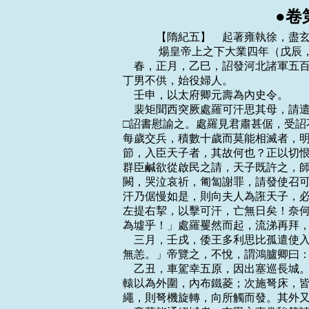
●卷
    　　【隋紀五】　起著雍執徐，盡玄黓涒灘，凡五年。
    　　 煬皇帝上之下大業四年（戊辰，公元六零八年）
    春，正月，乙巳，詔發河北諸軍五百餘萬眾穿永濟渠，引沁水南達於河，北通涿郡。
丁男不供，始役婦人。
    壬申，以太府卿元壽為內史令。
    裴矩聞西突厥處羅可汗思其母，請遣使招懷之。二月，己卯，帝遣司朝謁者崔君肅
□詔書慰諭之。處羅見君肅甚倨，受詔不肯起，君肅謂之曰：「突厥本一國，中分為二，
每歲交兵，積數十歲而莫能相滅者，明知其勢敵耳。然啟民舉其部落百萬之眾，卑躬折
節，入臣天子者，其故何也？正以切恨可汗，不能獨制，欲借兵於大國，共滅可汗耳。
群臣鹹欲從啟民之請，天子既許之，師出有日矣。顧可汗母向夫人懼西國之滅，旦夕守
闕，哭泣哀祈，匍匐謝罪，請發使召可汗，令入內屬。天子憐之，故復遣使至此。今可
汗乃倨慢如是，則向夫人為誑天子，必伏屍都市，傳首虜庭。發大隋之兵，資東國之眾，
左提右挈，以擊可汗，亡無日矣！奈何愛兩拜之禮，絕慈母之命，惜一語稱臣，使社稷
為墟乎！」處羅矍然而起，流涕再拜，跪受詔書，因遣使者隨君肅貢汗血馬。
    三月，壬戌，倭王多利思比孤遣使入貢，遺帝書曰：「日出處天子致書日沒處天子
無恙。」帝覽之，不悅，謂鴻臚卿曰：「蠻夷書無禮者，勿復以聞。」
    乙丑，車駕幸五原，因出塞巡長城。行宮設六合板城，載以槍車。每頓捨，則外其
轅以為外圍，內布鐵菱；次施弩床，皆插鋼錐，外向；上施旋機弩，以繩連機，人來觸
繩，則弩機旋轉，向所觸而發。其外又以矰周圍，施鈴柱、槌磐以知所警。
    帝募能通絕域者，屯田主事常駿等請使赤土，帝大悅。丙寅，命駿等□物五千段，
以賜其五。赤土者，南海中遠國也。
    帝無日不治宮室，兩京及江都，苑囿亭殿雖多，久而益厭。每游幸，左右顧矚，無
可意者，不知所適。乃備責天下山川之圖，躬自歷覽，以求勝地可置宮苑者。夏，四月，
詔於汾州之北汾水之源，營汾陽宮。
    初，元德太子薨，河南尹齊王暕次當為嗣，元德吏兵二萬餘人，悉隸於□柬，帝為
之妙選僚屬，以光祿少卿柳謇之為齊王長史，且戒之曰：「齊王德業修備，富貴自鐘卿
門；若有不善，罪亦相及。」謇之，慶之從子也。暕寵遇日隆，百官趨謁，闐咽道路。
暕以是驕恣，暱近小人，所為多不法。遣左右喬令則、庫狄仲錡、陳智偉求聲色。令則
等因此放縱，訪人家有美女，輒矯暕命呼之，載入暕第，淫而遣之。仲錡、智偉詣隴西，
撾炙諸胡，責其名馬，得數匹以進暕；暕令還主，仲錡等詐言王賜，取歸其家，暕不知
也。樂平公主嘗奏帝，言柳氏女美，帝未有所答。久之，主復以柳氏進暕，暕納之。其
後，帝問主：「柳氏女安在？」主曰：「在齊王所。」帝不悅。暕從帝幸汾陽宮，大獵，
詔暕以千騎入圍，暕大獲糜鹿以獻；而帝未有得也，乃怒從官，皆言為暕左右所遏，獸
不得前。帝於是發怒，求暕罪失。時制：縣令無故不得出境。有伊闕令皇甫詡，得幸於
暕，違禁，攜之至汾陽宮。御史韋德裕希旨劾奏暕，帝令甲士千餘人大索暕第，因窮治
其事。暕妃韋氏早卒，暕與妃姊元氏婦通，產一女。暕召相工令遍視後庭，相工指妃姊
曰：「此產子者當為皇後。」暕以元德太子有三子，恐不得立，陰挾左道為厭勝，至是
皆發。帝大怒，斬令則等數人，賜妃姊死，暕府僚皆斥之邊遠。柳謇之坐不能匡正，除
名。時趙王杲尚幼，帝謂侍臣曰：「朕唯有暕一子，不然者，當肆諸市朝，以明國憲！」
暕自是恩寵日衰，雖為京尹，不復關預時政。帝恆令虎賁郎將一人監其府事，暕有微失，
虎賁輒奏之。帝亦常慮暕生變，所給左右，皆以老弱，備員而已。太史令庚質，季才之
子也，其子為齊王屬。帝謂質曰：「汝不能一心事我，乃使兒事齊王，何向背如此！」
對曰：「臣事陛下，子事齊王，實是一心，不敢有二。」帝猶怒，出為合水令。
    乙卯，詔以突闕啟民可汗遵奉朝化，思改戎俗，宜於萬壽戌置城造屋，其帷帳床褥
以上，務從優厚。
    秋，七月，辛巳，發丁男二十餘萬築長城，自榆谷而東。
    裴矩說鐵勒，使擊吐谷渾，大破之。吐谷渾可汗伏允東走，入西平境內，遣使請降
求救；帝遣安德王雄出澆河，許公宇文述出西平迎之。述至臨羌城，吐谷渾畏述兵盛，
不敢降，帥眾西遁，述引兵追之，拔曼頭、赤水二城，斬三千餘級，獲其王公以下二百
人，虜男女四千口而還。伏允南奔雪山，其故地皆空，東西四千里，南北二千里，皆為
隋有，置州、縣、鎮、戍，天下輕罪徙居之。
    八月，辛酉，上親祠恆岳，赦天下。河北道郡守畢集，裴矩所致西域十餘國皆來助
祭。
    九月，辛未，征天下鷹師悉集東京，至者萬余人。
    冬，十月，乙卯，頒新式。
    常駿等至赤土境，赤土王利富多塞遣使以三十舶迎之，進金璅以纜駿船，凡泛海百
餘日，入境月餘，乃至其都。其王居處器用，窮極珍麗，待使者禮亦厚，遣其子那邪迦
隨駿入貢。
    帝以右翊衛將軍河東薛世雄為玉門道行軍大將，與突闕啟民可汗連兵擊伊吾，師出
玉門，啟民不至。世雄孤軍度磧，伊吾初謂隋軍不能至，皆不設備；聞世雄軍已度磧，
大懼，請降。世雄乃於漢故伊吾城東築城，留銀青光祿大夫王威以甲卒千餘人戌之而還。
    　　 煬皇帝上之下大業五年（己巳，公元六零九年）
    春，正月，丙子，改東京為東都。
    突闕啟民可汗來朝，禮賜益厚。
    癸未，詔天下均田。
    戊子，上自東都西還。
    己丑，制民間鐵叉、搭鉤、刃之類皆禁之。
    二月，戊申，車駕至西京。
    三月，己巳，西巡河右；乙亥，幸扶風舊宅。夏，四月，癸亥，出臨津關，渡黃河，
至西平，陳兵講武，將擊吐谷渾。五月，乙亥，上大獵於拔延山，長圍周亙二十裡。庚
辰，入長寧谷，度星嶺；丙戌，至浩亹川。以橋未成，斬都水使者黃亙及督役者九人，
數日，橋成，乃行。
    吐谷渾可汗伏允帥眾保覆袁川，帝分命內史元壽南屯金山，兵部尚書段文振屯北雪
山，太僕卿楊義臣東屯琵琶峽，將軍張壽西屯泥嶺，四面圍之。伏允以數十騎遁出，遣
其名王詐稱伏允，保車我真山。壬辰，詔右屯衛大將軍張定和往捕之。定和輕其眾少，
不被甲，挺身登山，吐谷渾伏兵射殺之；其亞將柳武建擊吐谷渾，破之。甲午，吐谷渾
仙頭王窮蹙，帥男女十餘萬口來降。六月，丁酉，遣左光祿大夫梁默等追討伏允，兵敗，
為伏允所殺。衛尉卿劉權出伊吾道，擊吐谷渾，至青海，虜獲千餘口，乘勝追奔，至伏
俟城。
    辛丑，帝謂給事郎蔡征曰：「自古天子有巡狩之禮；而江東諸帝多傅脂粉，坐深宮，
不與百姓相見，此何理也？」對曰：「此其所以不能長世。」丙午，至張掖。帝之將西
巡也，命裴矩說高昌王□伯雅及伊吾吐屯設等，啖以厚利，召使入朝。壬子，帝至燕支
山，伯雅、吐屯設等及西域二十七國謁於道左，皆令佩金玉，被錦罽，焚香奏樂，歌舞
喧噪。帝復令武威、張掖士女盛飾縱觀，衣服車馬不鮮者，郡縣督課之。騎乘嗔咽，周
亙數十裡，以示中國之盛。吐屯設獻西域數千里之地，上大悅。癸丑，置西海、河源、
鄯善、且末等郡，謫天下罪人為戌卒以守之。命劉權鎮河源郡積石鎮，大開屯田，捍御
吐谷渾，以通西域之路。
    是時天下凡有郡一百九十，縣一千二百五十五，戶八百九十萬有奇。東西九千三百
裡，南北萬四千八百一十五裡。隋氏之盛，極於此矣。
    帝謂裴矩有綏懷之略，進位銀青光祿大夫。自西京諸縣及西北諸郡，皆轉輸塞外，
每歲鉅億萬計；經途險遠及遇寇鈔，人畜死亡不達者，郡縣皆征破其家。由是百姓失業，
西方先困矣。
    初，吐谷渾伏允使其子順來朝，帝留順不遣。伏允敗走，無以自資，帥數千騎客於
黨項。帝立順為可汗，送至玉門，令統其餘眾；以其大寶王尼洛周為輔。至西平，其部
下殺洛周，順不果入而還。
    丙辰，上御觀風殿，大備文物，引高昌王□伯雅及伊吾吐屯設升殿宴飲，其餘蠻夷
使者陪階庭者二十餘國，奏九部樂及魚龍戲以娛之，賜賚有差。戊午，赦天下。
    吐谷渾有青海，俗傳置牝馬於其上，得龍種。秋，七月，置馬牧於青海，縱牝馬二
千匹於川谷以求龍種，無效而止。
    車駕東還，行經大斗拔谷，山路隘險，魚貫而出，風雪晦冥，文武饑餒沾濕，夜久
不逮前營，士卒凍死者太半，馬驢什八九，後宮妃、主或狼狽相失，與軍士雜宿山間。
九月，癸未，車駕入西京。冬，十一月，丙子，復幸東都。
    民部侍郎裴蘊以民間版籍，脫漏戶口及詐注老小尚多，奏令貌閱，若一人不實，則
官司解職。又許民糾得一丁者，令被糾之家代輸賦役。是歲，諸郡計帳進丁二十四萬三
千，新附口六十四萬一千五百。帝臨朝鑒狀，謂百官曰：「前代無賢才，致此罔冒；今
戶口皆實，全由裴蘊。」由是漸見親委，未幾，擢授御史大夫，與裴矩、虞世基參掌機
密。蘊善候伺人主微意，所欲罪者，則曲法鍛成其罪；所欲宥者，則附從輕典，因而釋
之。是後大小之獄，皆以付蘊，刑部、大理莫敢與爭，必稟承進止，然後決斷。蘊有機
辯，言若懸河，或重或輕，皆由其口，剖析明敏，時人不能致詰。
    突厥啟民可汗卒，上為之廢朝三日，立其子咄吉，是為始畢可汗；表請尚公主，詔
從其俗。
    初，內史侍郎薛道衡以才學有盛名，久當樞要，高祖末，出為襄州總管；帝即位，
自番州刺史召之，欲用為秘書監。道衡既至，上《高祖文皇帝頌》，帝覽之，不悅，顧
謂蘇威曰：「道衡致美先朝，此《魚藻》之義也。」拜司隸大夫，將置之罪。司隸刺史
房彥謙勸道衡杜絕賓客，卑辭下氣，道衡不能用。會議新令，久不決，道衡謂朝士曰：
「向使高熲不死，令決當久行。」有人奏之，帝怒曰：「汝憶高熲邪！」付執法者推之。
裴蘊奏：「道衡負才恃舊，有無君之心，推惡於國，妄造禍端。論其罪名，似如隱昧；
原其情意，深為悖逆。」帝曰：「然。我少時與之行役，輕我童稚，與高熲、賀若弼等
外擅威權；及我即位，懷不自安，賴天下無事，未得反耳。公論其逆，妙體本心。」道
衡自以所坐非大過，促憲司早斷，冀奏日帝必赦之，敕家人具饌，以備賓客來候者。及
奏，帝令自盡，道衡殊不意，未能引決。憲司重奏，縊而殺之，妻子徙且末。天下冤之。
    帝大閱軍實，稱器甲之美，宇文述因進言：「此皆雲定興之功。」帝即擢定興為太
府丞。
    　　 煬皇帝上之下大業六年（庚午，公元六一零年）
    春，正月，癸亥朔，未明三刻，有盜數十人，素冠練衣，焚香持華，自稱彌勒佛，
入自建國門，監門者皆稽首。既而奪衛士仗，將為亂；齊王暕遇而斬之。於是都下大索，
連坐者千餘家。
    帝以諸蕃酋長畢集洛陽，丁丑，於端門街盛陳百戲，戲場周圍五千步，執絲竹者萬
八千人，聲聞數十裡，自昏達旦，燈火光燭天地；終月而罷，所費巨萬。自是歲以為常。
諸蕃請入豐都市交易，帝許之。先命整飾店肆，簷宇如一，盛設帷帳，珍貨充積，人物
華盛，賣菜者亦藉以龍須席。胡客或過酒食店，悉令邀廷就坐，醉飽而散，不取其直，
紿之曰：「中國豐饒，酒食例不取直。」胡客皆驚歎。其黠者頗覺之，見以繒帛纏樹，
曰：「中國亦有貧者，衣不蓋形，何如以此物與之，纏樹何為？」市人慚不能答。
    帝稱裴矩之能，謂群臣曰：「裴矩大識聯意，凡所陳奏，皆朕之成算，未發之頃，
矩輒以聞；自非奉國盡心，孰能若是！」是時矩與左翊衛大將軍宇文述、內史侍郎虞世
基、御史大夫斐蘊、光祿大夫郭衍皆以諂諛有寵。述善於供奉，容止便辟，侍衛者鹹取
則焉。郭衍嘗勸帝五日一視朝，曰：「無效高祖，空自勤苦。」帝益以為忠，曰：「唯
有郭衍心與朕同。」
    帝臨朝凝重，發言降詔，辭義可觀；而內存聲色，其在兩都及巡游，常以僧、尼、
道士、女官自隨，謂之四道場。梁公蕭矩，琮之弟子；千牛左右宇文皛，慶之孫也；皆
有寵於帝。帝每日於苑中林亭間盛陳酒饌，敕燕王倓與鉅、皛及高祖嬪御為一席，僧、
尼、道士、女官為一席，帝與諸寵姬為一席，略相連接，罷朝即從之宴飲，更相勸侑，
酒酣殽亂，靡所不至，以是為常。楊氏婦女之美者，往往進御。皛出入宮掖，不限門禁，
至於妃嬪、公主皆有丑聲，帝亦不之罪也。
    帝復遣硃寬招撫流求，流求不從。帝遣虎賁郎將廬江陳稜，朝請大夫同安張鎮周發
東陽兵萬餘人，自義安泛海擊之。行月余，至其國，以鎮周為先鋒。流求王渴刺兜遣兵
逆戰；屢破之，遂至其都。渴刺兜自將出戰，又敗，退入柵；稜等乘勝攻拔之，斬渴刺
兜，虜其民萬餘口而還。二月，己巳，稜等獻流求俘，頒賜百官，進稜位右光祿大夫，
鎮周金紫光祿大夫。
    己卯，詔以「近世茅土妄假，名實相乖，自今唯有功勳乃得賜封；仍令子孫承襲。」
於是舊賜五等爵，非有功者皆除之。
    康申，以所征周、齊、梁、陳散樂悉配太常，皆置博士弟子以相傳授，樂工至三萬
餘人。
    三月，癸亥，帝幸江都宮。
    初，帝欲大營汾陽宮，令御史大夫張衡具圖奏之。衡承間進諫曰：「比年勞役繁多，
百姓疲弊，伏願留神，稍加抑損。」帝意甚不平，後日衡謂侍臣曰：「張衡自謂由其計
畫，令我有天下也。」乃錄齊王暕攜皇甫詡從駕及前幸涿郡祠恆岳時，父老謁見者衣冠
多不整，譴衡以憲司不能舉正，出為榆林太守。久之，衡督役築樓煩城，因帝巡幸，得
謁帝。帝惡衡不損瘦，以為不念咎，謂衡曰：「公甚肥澤，宜且還郡。」復遣之榆林。
未幾，敕衡督役江都宮。禮部尚書楊玄感使至江都，衡謂玄感曰：「薛道衡真為枉死。」
玄感奏之；江都郡丞王世充又奏衡頻減頓具。帝於是發怒，鎖詣江都市，將斬之，久乃
得釋，除名為民，放還田裡。以王世充領江都宮監。
    世充本西域胡人，姓支氏。父收，幼從其母嫁王氏，因冒其姓。世充性譎詐，有口
辯，頗涉書傳，好兵法，習律令。帝數幸江都，世充能伺候顏色為阿諛，雕飾池台，奏
獻珍物，由是有寵。
    夏，六月，甲寅，制江都太守秩同京尹。
    冬，十二月，己未，文安憲侯牛弘卒。弘寬厚恭儉，學術精博，隋室舊臣，始終信
任，悔吝不及者，唯弘一人而已。弟弼，好酒而□句，嘗因醉射殺弘駕車牛。弘來還宅，
其妻迎謂之曰：「叔射殺牛。」弘無所怪問，直答雲：「作脯。」坐定，其妻又曰：
「叔忽射殺牛，大是異事！」弘曰：「已知之矣。」顏色自若，讀書不輟。
    敕穿江南河，自京口至餘杭，八百餘里，廣十餘丈，使可通龍舟，並置驛宮、草頓，
欲東巡會稽。
    上以百官從駕皆服胯褶，於軍旅間不便，是歲，始詔「從駕涉遠者，文武官皆戎衣，
五品以上，通著紫袍，六品以下，兼用緋綠，胥史以青，庶人以白，屠商以皁，士卒以
黃。」
    帝之幸啟民帳也，高麗使者在啟民所。啟民不敢隱，與之見帝。黃門侍郎裴矩說帝
曰：「高麗本箕子所封之地，漢、晉皆為郡縣；令乃不臣，別為異域。先帝欲征之久矣，
但楊諒不肖，師出無功。當陛下之時，安可不取，使冠帶之境，遂為蠻貊之鄉乎！今其
使者親見啟民舉國從化，可因其恐懼，脅使入朝。」帝從之，敕牛弘宣旨曰：「朕以啟
民誠心奉國，故親至其帳。明年當往涿郡，爾還日，語高麗王：宜早來朝，勿自疑懼，
存育之禮，當如啟民。苟或不朝，將帥啟民往巡彼土。」高麗王元懼。籓禮頗闕，帝將
討之；課天下富人買武馬，匹至十萬錢；簡閱器仗，務令精新，或有濫惡，則使者立斬。
    　　 煬皇帝上之下大業七年（辛未，公元六一一年）
    春，正月，壬寅，真定襄侯郭衍卒。
    二月，己未，上升釣台，臨楊子津，大宴百僚。乙亥，帝自江都行幸涿郡，御龍舟，
渡河入永濟渠，仍敕選部、門下、內史、御史四司之官於前船選補，其受選者三千餘人，
或徒步隨船三千餘里，不得處分，凍餒疲頓，因而致死者什一二。
    壬午，下詔討高麗。敕幽州總管元弘嗣往東萊海口造船三百艘，官吏督役，晝夜立
水中，略不敢息，自腰以下皆生蛆，死者什三四。夏，四月，庚午，車駕至涿郡之臨朔
宮，文武從官九品以上，並令給宅安置。先是，詔總征天下之兵，無問遠近，俱會於涿。
又發江淮以南水手一萬人，弩手三萬人，嶺南排□手三萬人，於是四遠奔赴如流。五月，
敕河南、淮南、江南造戎車五萬乘送高陽，供載衣甲幔幕，令兵士自挽之，發河南、北
民夫以供軍須。秋，七月，發江、淮以南民夫及船運黎陽及洛口諸倉米至涿郡，舳艫相
次千餘里，載兵甲及攻取之具，往還在道常數十萬人，填咽於道，晝夜不絕，死者相枕，
臭穢盈路，天下騷動。
    山東、河南大水，漂沒三十餘郡。冬，十月，乙卯，底柱崩，偃河逆流數十裡。
    初，帝西巡，遣侍御兄韋節召西突厥處羅可汗，令與車駕會大斗拔谷，國人不從，
處羅謝使者，辭以他故。帝大怒，無如之何。會其酋長射匱遣使來求婚，裴矩因奏曰：
「處羅不朝，恃強大耳。臣請以計弱