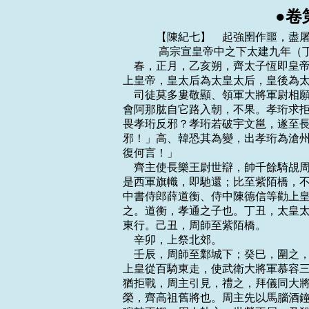
●卷
    　　【陳紀七】　起強圉作噩，盡屠維大淵獻，凡三年。
    　　 高宗宣皇帝中之下太建九年（丁酉，公元五七七年）
    春，正月，乙亥朔，齊太子恆即皇帝位，生八年矣；改元承光，大赦。尊齊主為太
上皇帝，皇太后為太皇太后，皇後為太上皇後。以廣寧王孝珩為太宰。
    司徒莫多婁敬顯、領軍大將軍尉相願謀伏兵千秋門，斬高阿那肱，立廣寧王孝珩。
會阿那肱自它路入朝，不果。孝珩求拒周師，謂阿那肱等曰：「朝廷不賜遣擊賊，豈不
畏孝珩反邪？孝珩若破宇文邕，遂至長安，反亦何預國家事！以今日之急，猶如此猜忌
邪！」高、韓恐其為變，出孝珩為滄州刺史。相願拔佩刀斫柱，歎曰：「大事去矣，知
復何言！」
    齊主使長樂王尉世辯，帥千餘騎覘周師，出滏口，登高阜西望，遙見群烏飛起，謂
是西軍旗幟，即馳還；比至紫陌橋，不敢回顧。世辯，粲之子也。於是黃門侍郎顏之推、
中書侍郎薛道衡、侍中陳德信等勸上皇往河外募兵，更為經略；若不濟，南投陳國。從
之。道衡，孝通之子也。丁丑，太皇太后、太上皇後自鄴先趣濟州；癸未，幼主亦自鄴
東行。己丑，周師至紫陌橋。
    辛卯，上祭北郊。
    壬辰，周師至鄴城下；癸巳，圍之，燒城西門。齊人出戰，周師奮擊，大破之。齊
上皇從百騎東走，使武衛大將軍慕容三藏守鄴宮。周師入鄴，齊王、公以下皆降。三藏
猶拒戰，周主引見，禮之，拜儀同大將軍。三藏，紹宗之子也。領軍大將軍漁陽鮮於世
榮，齊高祖舊將也。周主先以馬腦酒鐘遺之，世榮得即碎之。周師入鄴，世榮在三台前
鳴鼓不輟，周人執之；世榮不屈，乃殺之。周主執莫多婁敬顯，數之曰：「汝有死罪三：
前自晉陽走鄴，攜妾棄母，不孝也；外為偽朝戮力，內實通啟於朕，不忠也；送款之後，
猶持兩端，不信也。用心如此，不死何待！」遂斬之。使將軍尉遲勤追齊主。
    甲午，周主入鄴。齊國子博士長樂熊安生，博通《五經》，聞周主入鄴，遽令掃門。
家人怪而問之，安生曰：「周帝重道尊儒，必將見我。」俄而周主幸其家，不聽拜，親
執其手，引與同坐；賞賜甚厚，給安車駟馬以自隨。又遣小司馬唐道和就中書侍郎李德
林宅宣旨慰諭，曰：「平齊之利，唯在於爾。」引入宮，使內史宇文昂訪問齊朝風俗政
教，人物善惡。即留內省，三宿乃歸。
    乙未，齊上皇渡河入濟州。是日，幼主禪位於大丞相任城王湝。又為湝詔：尊上皇
為無上皇，幼主為宋國天王。令侍中斛律孝卿送禪文及璽紱於瀛州，孝卿即詣鄴。
    周主詔：「去年大赦所未及之處，皆從赦例。」
    齊洛州刺史獨孤永業，有甲士三萬，聞晉州敗，請出兵擊周，奏寢不報；永業憤慨。
又聞并州陷，乃遣子須達請降於周，周以永業為上柱國，封應公。
    丙申，周以越王盛為相州總管。
    齊上皇留胡太后於濟州，使高阿那肱守濟州關，覘候周師，自與穆後、馮淑妃、幼
主、韓長鸞、鄧長顒等數十人奔青州。使內參田鵬鸞西出，參伺動靜；周師獲之，問齊
主何在，紿雲：「已去，計當出境。」周人疑其不信，捶之。每折一支，辭色愈厲，竟
折四支而死。
    上皇至青州，即欲入陳。而高阿那肱密召周師，約生致齊主，屢啟雲：「周師尚遠，
已令燒斷橋路。」上皇由是淹留自寬。周師至關，阿那肱即降之。周師奄至青州，上皇
囊金，系於鞍後，與後、妃、幼主等十余騎南走。己亥，至南鄧村。尉遲勤追及，盡擒
之，並胡太后送鄴。
    庚子，周主詔：「故斛律光、崔季舒等，宜追加贈謚，並為改葬，子孫各隨廕敘錄。
家口田宅沒官者，並還之。」周主指斛律光名曰：「此人在，朕安得至鄴！」辛丑，詔：
「齊之東山、南園、三台，並可毀撤。瓦木諸物，可用者悉以賜民。山園之田，各還其
主。」
    二月，壬午，上耕藉田。
    丙午，周主宴從官將士於齊太極殿，頒賞有差。
    丁未，高緯至鄴，周主降價，以賓禮見之。
    齊廣寧王孝珩至滄州，以五千人會任城王湝於信都，共謀匡復，召募得四萬餘人。
周主使齊王憲、柱國楊堅擊之。令高緯為手書招湝不從。憲軍至趙州，湝遣二諜覘之，
候騎執以白憲。憲集齊舊將，遍示之，謂曰：「吾所爭者大，不在汝曹。今縱汝還，仍
充吾使。」乃與湝書曰：「足下諜者為候騎所拘，軍中情實，具諸執事。戰非上計，無
待卜疑；守乃下策，或未相許。已勒諸軍分道並進，相望非遠，憑軾有期。『不俟終
日』，所望知機也！」
    憲至信都，湝陳於城南以拒之。湝所署領軍尉相願詐出略陳，遂以眾降。相願，湝
心腹也，眾皆駭懼。湝殺相願妻子。明日，復戰，憲擊破之，俘斬三萬人，執湝及廣寧
王孝珩。憲謂湝曰：「任城王何苦至此？」湝曰：「下官神武皇帝之子，兄弟十五人，
幸而獨存。逢宗社顛覆，今日得死，無愧墳陵。」憲壯之，命歸其妻子。又親為孝珩洗
瘡傅藥，禮遇甚厚。孝珩歎曰：「自神武皇帝以外，吾諸父兄弟，無一人至四十者，命
也。嗣君無獨見之明，宰相非柱石之寄，恨不得握兵符，受斧鉞，展我心力耳！」
    齊王憲善用兵，多謀略，得將士心。齊人憚其威聲，多望風沮潰。芻牧不擾，軍無
私焉。
    周主以齊降將封輔相為北朔州總管。北朔州，齊之重鎮，士卒驍勇。前長史趙穆等
謀執輔相迎任城王湝於瀛州，不果，乃迎定州刺史范陽王紹義。紹義至馬邑，自肆州以
北二百八十余城皆應之。紹義與靈州刺史袁洪猛引兵南出，欲取并州。至新興，而肆州
已為周守，前隊二儀同以所部降周。周兵擊顯州，執刺史陸瓊，復攻拔諸城。紹義還保
北朔州。周東平公神舉將兵逼馬邑，紹義戰敗，北奔突厥，猶有眾三千人。紹義令曰：
「欲還者從其意。」於是辭去者大半。突厥佗缽可汗常謂齊顯祖為英雄天子，以紹義重
踝，似之，甚見愛重；凡齊人在北者，悉以隸之。
    於是齊之行台、州、鎮，唯東雍州行台傅伏、營州刺史高寶寧不下，其餘皆入於周。
凡得州五十，郡一百六十二，縣三百八十，戶三百三萬二千五百。高寶寧者，齊之疏屬，
有勇略，久鎮和龍，甚得夷、夏之心。周主於河陽、幽、青、南兗、豫、徐、北朔、定
置總管府，相、並二州各置宮及六府官。周師之克晉陽也，齊使開府儀同三司紇奚永安
求救於突厥，比至，齊已亡。佗缽可汗處永安於吐谷渾使者之下，永安言於佗缽曰：
「今齊國已亡，永安何用餘生！欲閉氣自絕，恐天下謂大齊無死節之臣；乞賜一刀，以
顯示遠近。」佗缽嘉之，贈馬七十匹而歸之。
    梁主入朝於鄴。自秦兼天下，無朝覲之禮，至是始命有司草具其事：致積，致食氣，
設九儐、九介，受享於廟，三公、三孤、六卿致食，勞賓，還贄，致享，皆如古禮。周
主與梁主宴，酒酣，周主自彈琵琶。梁主起舞，曰：「陛下既親撫五弦，臣何敢不同百
獸！」周主大悅，賜賚甚厚。乙卯，周主自鄴西還。
    三月，壬午，周詔：「山東諸軍，各舉明經干治者二人；若奇才異術，卓爾不群者，
不拘此數。」
    周主之擒尉相貴也，招齊東雍州刺史傅伏，伏不從。齊人以伏為行台右僕射。周主
既克并州，復遣韋孝寬招之，令其子以上大將軍、武鄉公告身及金、馬腦二酒鐘賜伏為
信。伏不受，謂孝寬曰：「事君有死無貳。此兒為臣不能竭忠，為子不能盡孝，人所讎
疾，願速斬之以令天下！」周主自鄴還，至晉州，遣高阿那肱等百余人臨汾水召伏。伏
出軍，隔水見之，問：「至尊今何在？」阿那肱曰：「已被擒矣。」伏仰天大哭，帥眾
入城，於聽事前北面哀號，良久，然後降。周主見之曰：「何不早下？」伏流涕對曰：
「臣三世為齊臣，食齊祿，不能自死，羞見天地！」周主執其手曰：「為臣當如此。」
乃以所食羊肋骨賜伏曰：「骨親肉疏，所以相付。」遂引使宿衛，授上儀同大將軍。敕
之曰：「若亟與公高官，恐歸附者心動。努力事朕，勿憂富貴。」他日，又問：「前救
河陰得何賞？」對曰：「蒙一轉，授特進、永昌郡公。」周主謂高緯曰：「朕三年教戰，
決取河陰。正為傅伏善守，城不可動，遂斂軍而退。公當時賞功，何其薄也！」
    夏，四月，乙巳，周主至長安，置高緯於前，列其王公於後，車輿、旗幟、器物，
以次陳之。備大駕，布六軍，奏凱樂，獻俘於太廟。觀者皆稱萬歲。戊申，封高緯為溫
公，齊之諸王三十余人，皆受封爵。周主與齊君臣飲酒，令溫公起舞。高延宗悲不自持，
屢欲仰藥，其傅婢禁止之。
    周主以李德林為內史上士，自是詔誥格式用山東人物，並以委之。帝從容謂群臣曰：
「我常日唯聞李德林名，復見其為齊朝作詔書移檄，正謂是天上人；豈言今日得其驅
使。」神武公紇豆陵毅對曰：「臣聞麒麟鳳皇，為王者瑞，可以德感，不可力致。麒麟
鳳皇，得之無用。豈如德林，為瑞且有用哉！」帝大笑曰：「誠如公言。」
    己巳，周主享太廟。五月，丁丑，周以譙王儉為大塚宰。庚辰。以杞公亮為大司徒，
鄭公達奚震為大宗伯，梁公侯莫陳芮為大司馬，應公獨孤永業為大司寇，鄭公韋孝寬為
大司空。
    己丑，周主祭方丘。詔以「路寢會義、崇信、含仁、雲和、思齊諸殿，皆晉公護專
政時所為，事窮壯麗，有逾清廟，悉可毀撤。雕斫之物，並賜貧民。繕造之宜，務從卑
樸。」戊戌，又詔：「並、鄴諸堂殿壯麗者准此。」
    臣光曰：周高祖可謂善處勝矣！他人勝則益奢，高祖勝而愈儉。
    六月，丁卯，周主東巡。秋，七月，丙戌，幸洛州。八月，壬寅，議定權衡度量，
頒之於四方。
    初，魏虜西涼之人，沒為隸戶，齊氏因之，仍供廝役。周主滅齊，欲施寬惠，詔曰：
「罪不及嗣，古有定科。雜役之徒，獨異常憲，一從罪配，百代不免，罰既無窮，刑何
以措！凡諸雜戶，悉放為民。」自是無複雜戶。
    甲子，鄭州獲九尾狐，已死，獻其骨。周主曰：」瑞應之來，必彰有德。若五品時
敘，四海和平，乃能致此。今無其時，恐非實錄。」命焚之。
    九月，戊寅，周制：「庶人已上，唯聽衣綢、綿綢、絲布、圓綾、紗、絹、綃、葛、
布等九種，余悉禁之。朝祭之服，不拘此制。」
    冬，十月，戊申，周主如鄴。
    上聞周人滅齊，欲爭徐、兗，詔南兗州刺史、司空吳明徹督諸軍伐之，以其世子戎
昭、將軍惠覺攝行州事。明徹軍至呂梁，周徐州總管梁士彥帥眾拒戰，戊午，明徹擊破
之。士彥嬰城自守，明徹圍之。
    帝銳意以為河南指麾可定。中書通事捨人蔡景歷諫曰：「師老將驕，不宜過窮遠
略。」帝怒，以為沮眾，出為豫章內史。未行，有飛章劾景歷在省贓污狼籍，坐免官，
削爵土。
    周改葬德皇帝於冀州，周主服縗，哭於太極殿；百官素服。
    周人誣溫公高緯與宜州刺史穆提婆謀反，並其宗族皆賜死。眾人多自陳無之，高延
宗獨攘袂泣而不言，以椒塞口而死。唯緯弟仁英以清狂，仁雅以瘖疾得免，徙於蜀。其
余親屬，不殺者散配西土，皆死於邊裔。
    周主以高湝妻盧氏賜其將斛斯征。盧氏蓬首垢面，長齋，不言笑。征放之，乃為尼。
齊後、妃貧者，至以賣燭為業。
    十一月，壬申，周立皇子衍為道王，兌為蔡王。
    癸酉，周遣上大將軍王軌將兵救徐州。初，周人敗齊師於晉州，乘勝逐北。齊人所
棄甲仗，未暇收斂，稽胡乘間竊出，並盜而有之。仍立劉蠡升之孫沒鐸為主，號聖武皇
帝，改元石平。
    周人既克關東，將討稽胡，議欲窮其巢穴。齊王憲曰：「步落稽種類既多，又山谷
險絕，王師一舉，未可盡除。且當剪其魁首，余加慰撫。」周主從之，以憲為行軍元帥，
督諸軍討之。至馬邑，分道俱進。沒鐸分遣其黨天柱守河東，穆支守河西，據險以拒之。
憲命譙王儉擊天柱，滕王逌擊穆支，並破之，斬首萬餘級。趙王招擊沒鐸，擒之，餘眾
皆降。
    周詔：「自永熙三年以來，東土之民掠為奴婢，及克江陵之日，良人沒為奴婢者，
並放為良。」又詔：「後宮唯置妃二人，世婦三人，御妻三人，此外皆減之。」
    周主性節儉，常服布袍，寢布被，後宮不過十餘人；每行兵，親在行陳，步涉山谷，
人所不堪；撫將士有恩，而明察果斷，用法嚴峻。由是將士畏威而樂為之死。
    己亥晦，日有食之。
    周初行《刑書要制》：群盜贓一匹，及正、長隱五丁、若地頃以上，皆死。
    十二月，戊申，新作東宮成，太子徙居之。
    庚申，周主如并州，移并州軍民四萬戶於關中。戊辰，廢并州宮及六府。
    高寶寧自黃龍上表勸進於高紹義，紹義遂稱皇帝，改元武平，以寶寧為丞相。突厥
佗缽可汗舉兵助之。
    　　 高宗宣皇帝中之下太建十年（戊戌，公元五七八年）
    春，正月，壬午，周主幸鄴；辛卯，幸懷州；癸巳，幸洛州。置懷州宮。
    二月，甲辰，周譙孝王儉卒。
    丁巳，周主還長安。
    吳明徹圍周彭城，環列舟艦於城下，攻之甚急。王軌引兵輕行，據淮口，結長圍，
以鐵鎖貫車輪數百，沈之清水，以遏陳船歸路，軍中恟懼。譙州刺史蕭摩訶言於明徹曰：
「聞王軌始鎖下流，其兩端築城，今尚未立，公若見遣擊之，彼必不敢相拒。水路未斷，
賊勢不堅；彼城若立，則吾屬必為虜矣。明徹奮髯曰：「搴旗陷陳，將軍事也；長算遠
略，老夫事也。」摩訶失色而退。一旬之間，水路遂斷。
    周兵益至，諸將議破堰拔軍，以舫載馬而去。馬主裴子烈曰：「若破堰下船，船必
傾倒，不如先遣馬出。」時明徹苦背疾甚篤，蕭摩訶復請曰：「今求戰不得，進退無路。
若潛軍突圍，未足為恥。願公帥步卒、乘馬輿徐行，摩訶領鐵騎數千驅馳前後，必當使
公安達京邑。」明徹曰：「弟之此策，乃良圖也。然步軍既多，吾為總督，必須身居其
後，相帥兼行。弟馬軍宜須在前，不可遲緩。」摩訶因帥馬軍夜發。甲子，明徹決堰，
乘水勢退軍。冀以入淮。至清口，水勢漸微，舟艦並礙車輪，不復得過。王軌引兵圍而
蹙之，眾潰。明徹為周人所執，將士三萬並器械輜重皆沒於周。蕭摩訶以精騎八十居前
突圍，眾騎繼之，比旦，達淮南，與將軍任忠、周羅□獨全軍得還。
    初，帝謀取彭、汴，以問五兵尚書毛喜，對曰：「淮左新平，邊民未輯。周氏始吞
齊國，難與爭鋒。且棄舟□戢之工，踐車騎之地，去長就短，非吳人所便。臣愚以為不
若安民保境，寢兵結好，斯久長之術也。」及明徹敗，帝謂喜曰：「卿言驗於今矣。」
即日，召蔡景歷，復以為征南咨議參軍。
    周主封吳明徹為懷德公，位大將軍。明徹憂憤而卒。
    乙丑，周以越王盛為大塚宰。
    三月，戊辰，周於蒲州置宮，廢同州及長春二宮。
    甲戌，周主初服常冠，以皁紗全幅向後襆發，仍裁為四腳。
    丙子，命中軍大將軍、開府儀同三司淳於量為大都督，總水陸諸軍事，鎮西將軍孫
瑒督荊、郢諸軍，平北將軍樊毅都督清口上至荊山緣淮諸軍，寧遠將軍任忠都督壽陽、
新蔡、霍州諸軍，以備周。
    乙酉，大赦。
    壬辰，周改元宣政。
    夏，四月，庚申，突厥寇周幽州，殺掠吏民。
    戊午，樊毅遣軍渡淮北，對清口築城。壬戌，清口城不守。
    五月，己丑，周高祖帥諸軍伐突厥，遣柱國原公姬願、東平公神舉等將兵五道俱入。
    癸巳，帝不豫，留止雲陽宮；丙申，詔停諸軍。驛召宗師宇文孝伯赴行在所，帝執
其手曰：「吾自量必無濟理，以後事付君。」是夜，授孝伯司衛上大夫，總宿衛兵。又
令馳驛入京鎮守，以備非常。六月，丁酉朔，帝疾甚，還長安；是夕殂，年三十六。
    戊戌，太子即位。尊皇後阿史那氏為皇太后。宣帝始立，即逞奢欲。大行在殯，曾
無戚容，捫其杖痕，大罵曰：「死晚矣！」閱視高祖宮人，逼為淫慾。超拜吏部下大夫
鄭譯為開府儀同大將軍、內史中大夫，委以朝政。
    己未，葬武皇帝於孝陵，廟號高祖。既葬，詔內外公除，帝及六宮皆議即吉。京兆
郡丞樂運上疏，以為「葬期既促，事訖即除，太為汲汲。」帝不從。
    帝以齊煬王憲屬尊望重，忌之。謂宇文孝伯曰：「公能為朕圖齊王，當以其官相
授。」孝伯叩頭曰：「先帝遺詔，不許濫誅骨肉。齊王，陛下為叔父，功高德茂，社稷
重臣。陛下若無故害之，臣又順旨曲從，則臣為不忠之臣，陛下為不孝之子矣。」帝不
懌，由是疏之。乃與開府儀同大將軍於智、鄭譯等密謀之，使智就宅候憲，因告憲有異
謀。
    甲子，帝遣宇文孝