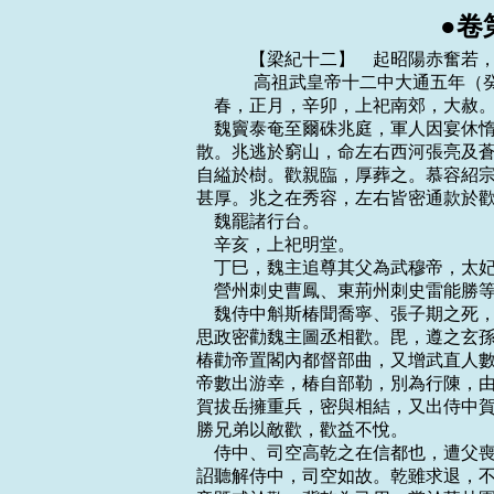
●卷
    　　【梁紀十二】　起昭陽赤奮若，盡閼逢攝提格，凡二年。
    　　 高祖武皇帝十二中大通五年（癸丑，公元五三三年）
    春，正月，辛卯，上祀南郊，大赦。
    魏竇泰奄至爾硃兆庭，軍人因宴休惰，忽見泰軍，驚走；追破之於赤谼嶺，眾並降
散。兆逃於窮山，命左右西河張亮及蒼頭陳山提斬己首以降，皆不忍；兆乃殺所乘白馬，
自縊於樹。歡親臨，厚葬之。慕容紹宗攜爾硃榮妻子及兆餘眾詣歡降，歡以義故，待之
甚厚。兆之在秀容，左右皆密通款於歡，唯張亮無啟疏。歡嘉之，以為丞相府參軍。
    魏罷諸行台。
    辛亥，上祀明堂。
    丁巳，魏主追尊其父為武穆帝，太妃馮氏為武穆後，母李氏為皇太妃。
    營州刺史曹鳳、東荊州刺史雷能勝等舉城降魏。
    魏侍中斛斯椿聞喬寧、張子期之死，內不自安，與南陽王寶炬、武衛將軍元毘、王
思政密勸魏主圖丞相歡。毘，遵之玄孫也。捨人元士弼又言歡受詔不敬，帝由是不悅。
椿勸帝置閣內都督部曲，又增武直人數，自直閣已下，員別數百，皆選四方驍勇者充之。
帝數出游幸，椿自部勒，別為行陳，由是朝政、軍謀，帝專與椿決之。帝以關中大行台
賀拔岳擁重兵，密與相結，又出侍中賀拔勝為都督三荊等七州諸軍事、荊州刺史，欲倚
勝兄弟以敵歡，歡益不悅。
    侍中、司空高乾之在信都也，遭父喪，不暇終服。及孝武帝即位，表請解職行喪，
詔聽解侍中，司空如故。乾雖求退，不謂遽見許。既去內侍，朝政多不關預，居常怏怏。
帝既貳於歡，冀乾為己用，嘗於華林園宴罷，獨留乾，謂之曰：「司空奕世忠良，今日
復建殊效，相與雖則君臣，義同兄弟，宜共立盟約，以敦情契。」殷勤逼之。乾對曰：
「臣以身許國，何敢有貳！」時事出倉猝，且不謂帝有異圖，遂不固辭，亦不以啟歡。
及帝置部曲，乾乃私謂所親曰：「主上不親勳賢，而招集群小，數遣元士弼、王思政往
來關西與賀拔岳計議，又出賀拔勝為荊州，外示疏忌，實欲樹黨，令其兄弟相近，冀據
有西方。禍難將作，必及於我。」乃密啟歡。歡召乾詣并州，面論時事，乾因勸歡受魏
禪。歡以袖掩其口曰：「勿妄言！今令司空復為侍中，門下之事一以相委。」歡屢啟請，
帝不許。乾知變難將起，密啟歡求為徐州；二月，辛酉，以乾為驃騎大將軍、開府儀同
三司、徐州刺史，以鹹陽王坦為司空。
    癸未，上幸同泰寺，講《般若經》，七日而罷，會者數萬人。
    魏正光以前，阿至羅常附於魏。及中原多事，阿至羅亦叛，丞相歡招撫之，阿至羅
復降，凡十萬戶。三月，辛卯，詔復以歡為大行台，使隨宜裁處。歡與之粟帛，議者以
為徒費無益，歡不從；及經略河西，大收其用。
    高乾將之徐州，魏主聞其漏洩機事，乃詔丞相歡曰：「乾邕與朕私有盟約，今乃反
復兩端。」歡聞其與帝盟，亦惡之，即取乾前後數啟論時事者遣使封上。帝召乾，對歡
使責之，乾曰：「陛下自立異圖，乃謂臣為反覆，人主加罪，其可辭乎！」遂賜死。帝
又密敕東徐州刺史潘紹業殺其弟敖曹，敖曹先聞乾死，伏壯士於路，執紹業，得敕書於
袍領，遂將十餘騎奔晉陽。歡抱其首哭曰：「天子枉害司空！」敖曹兄仲密為光州刺史，
帝敕青州斷其歸路，仲密亦間行奔晉陽。仲密名慎，以字行。
    魏太師魯郡王肅卒。
    丙辰，南平元襄王偉卒。
    丁巳，魏以趙郡王諶為太尉，南陽王寶炬為太保。
    魏爾硃兆之入洛也，焚太常樂庫，鐘磬俱盡。節閔帝詔錄尚書事長孫稚、太常卿祖
瑩等更造之，至是始成，命曰大成樂。
    魏青州民耿翔聚眾寇掠三齊，膠州刺史裴粲，專事高談，不為防御；夏，四月，翔
掩襲州城。左右白賊至，粲曰：「豈有此理！」左右又言已入州門，粲乃徐曰：「耿王
來，可引之聽事，自餘部眾，且付城民。」翔斬之，送首來降。
    五月，魏東徐州民王早等殺刺史崔癢，以下邳來降。
    六月，壬申，魏以驃騎大將軍樊子鵠為青、膠大使，督濟州刺史蔡俊等討耿翔。秋，
七月，魏師至青州，翔棄城來奔，詔以為兗州刺史。
    壬辰，魏以廣陵王欣為大司馬，趙郡王諶為太師。庚戌，以前司徒賀拔允為太尉。
    初，賀拔岳遣行台郎馮景詣晉陽，丞相歡聞岳使至，甚喜，曰：「賀拔公詎憶吾
邪！」與景歃血，約與岳為兄弟。景還，言於岳曰：「歡奸詐有餘，不可信也。」府司
馬宇文泰自請使晉陽以觀歡之為人，歡奇其狀貌，曰：「此兒視瞻非常。」將留之，泰
固求覆命；歡既遣而悔之，發驛急追，至關，不及而返。泰至長安，謂岳曰：「高歡所
以未篡者，正憚公兄弟耳；侯莫陳悅之徒，非所忌也。公但潛為之備，圖歡不難。今費
也頭控弦之騎不下一萬，夏州刺史斛拔彌俄突勝兵三千餘人，靈州刺史曹泥、河西流民
紇豆陵伊利等各擁部眾，未有所屬。公若移軍近隴，抗其要害，震之以威，懷之以惠，
可收其士馬以資吾軍。西輯氐、羌，北撫沙塞，還軍長安，匡輔魏室，此桓、文之功
也。」岳大悅，復遣泰詣洛陽請事，密陳其狀。魏主喜，加泰武衛將軍，使還報。八月，
帝以岳為都督雍、華等二十州諸軍事、雍州刺史，又割心前血，遣使者□以賜之。岳遂
引兵西屯平涼，以牧馬為名。斛拔彌俄突、紇豆陵伊利及費也頭萬俟受洛干、鐵勒斛律
沙門等皆附於岳，唯曹泥附於歡。秦、南秦、河、渭四州刺史同會平涼，受岳節度。岳
以夏州被邊重要，欲求良刺史以鎮之，眾舉宇文泰，岳曰：「宇文左丞，吾左右手，何
可廢也！」沉吟累日，卒表用之。
    九月，癸酉，魏丞相歡表讓王爵，不許；請分封邑十萬戶頒授勳義，從之。
    冬，十月，庚申，以尚書右僕射何敬容為左僕射，吏部尚書謝舉為右僕射。
    十一月，癸巳，魏以殷州刺史中山邸珍為徐州大都督、東道行台、僕射，以討下邳。
    十二月，丁巳，魏主狩於嵩高；己巳，幸溫湯；丁丑，還宮。
    魏荊州刺史賀拔勝寇雍州，拔下迮戍，扇動諸蠻；雍州刺史廬陵王續遣軍擊之，屢
為所敗，漢南震駭。勝又遣軍攻馮翊、安定、沔陽、酇城，皆拔之。續遣電威將軍柳仲
禮屯谷城以拒之，勝攻之，不克，乃還。於是沔北蕩為丘墟矣。仲禮，慶遠之孫也。魏
丞相歡患賀拔岳、侯莫陳悅之強，右丞翟嵩曰：「嵩能間之，使其自相屠滅。」歡遣之。
歡又使長史侯景招撫紇豆陵伊利，伊利不從。
    　　 高祖武皇帝十二中大通六年（甲寅，公元五三四年）
    春，正月，壬辰，魏丞相歡擊伊利於河西，擒之，遷其部落於河東。魏主讓之曰：
「伊利不侵不叛，為國純臣。王忽伐之，詎有一介行人先請之乎！」
    魏東梁州民夷作亂，二月，詔以行東雍州事豐陽泉企討平之。企世為商、洛豪族，
魏世祖以其曾祖景言為本縣令，封丹水侯，使其子孫襲之。
    壬戌，魏大赦。
    癸亥，上耕藉田。大赦。
    魏永寧浮圖災，觀者皆哭，聲振城闕。
    魏賀拔岳將討曹泥，使都督武川趙貴至夏州與宇文泰謀之，泰曰：「曹泥孤城阻遠，
未足為憂。侯莫陳悅貪而無信，宜先圖之。」岳不聽，召悅會於高平，與共討泥。悅既
得翟嵩之言，乃謀取岳。岳數與悅宴語，長史武川雷紹諫，不聽。岳使悅前行，至河曲，
悅誘岳入營坐，論軍事。悅陽稱腹痛而起，其婿元洪景拔刀斬岳。岳左右皆散走，悅遣
人諭之雲：「我別受旨，止取一人，諸君勿怖。」眾以為然，皆不敢動。而悅心猶豫，
不即撫納，乃還入隴，屯水洛城。岳眾散還平涼，趙貴詣悅請岳屍葬之，悅許之。岳既
死，悅軍中皆相賀，行台朗中薛瞪私謂所親曰：「悅才略素寡，輒害良將，吾屬今為人
虜矣，何賀之有！」瞪，真度之從孫也。
    岳眾未有所屬，諸將以都督武川寇洛年最長，推使總諸軍；洛素無威略，不能齊眾，
乃自請避位。趙貴曰：「宇文夏州英略冠世，遠近歸心，賞罰嚴明，士卒用命。若迎而
奉之，大事濟矣。」諸將或欲南召賀拔勝，或欲東告魏朝，猶豫未決。都督盛樂杜朔周
曰：「遠水不救近火，今日之事，非宇文夏州無能濟者，趙將軍議是也。朔周請輕騎告
哀，且迎之。」眾乃使朔周馳至夏州召泰。
    泰與將佐賓客共議去留，前太中大夫穎川韓褒曰：「此天授也，又何疑乎！侯莫陳
悅，井中蛙耳，使君往，必擒之。」眾以為：「悅在水洛，去平涼不遠，若已有賀拔公
之眾，則圖之實難，願且留以觀變。」泰曰：「悅既害元帥，自應乘勢直據平涼，而退
屯水洛，吾知其無能為也。夫難得易失者，時也。若不早赴，眾心將離。」
    夏州首望都督彌姐元進陰謀應悅，泰知之，與帳下都督高平蔡祐謀執之，祐曰：
「元進會當反噬，不如殺之。」泰曰：「汝有大決。」乃召元進等入計事，泰曰：「隴
賊逆亂，當與諸人戮力討之，諸人似有不同者，何也？」祐即被甲持刀直入，瞋目謂諸
將曰：「朝謀夕異，何以為人！今日必斷奸人首！」舉坐皆叩頭曰：「願有所擇。」祐
乃叱元進，斬之，並誅其黨，因與諸將同盟討悅。泰謂祐曰：「吾今以爾為子，爾其以
我為父乎？」
    泰與帳下輕騎馳赴平涼，令杜朔周帥眾先據彈箏峽。時民間惶懼，逃散者多，軍士
爭欲掠之，朔周曰：「宇文公方伐罪吊民，奈何助賊為虐乎！」撫而遣之，遠近悅附；
泰聞而嘉之。朔周本姓赫連，曾祖庫多汗避難改焉。泰命復其舊姓，名之曰達。
    丞相歡使侯景招撫岳眾，泰至安定，遇之，謂曰：「賀拔公雖死，宇文泰尚存，卿
何為者！」景失色曰：「我猶箭耳，唯人所射。」遂還。泰至平涼，哭岳甚慟，將士皆
悲喜。
    歡復使侯景與散騎常侍代郡張華原、義寧太守太安王基勞泰，泰不受，欲劫留之，
曰：「留則共享富貴，不然，命在今日。」華原曰：「明公欲脅使者以死亡，此非華原
所懼也。」泰乃遣之。基還，言「泰雄傑，請及其未定擊滅之。」歡曰：「卿不見賀拔、
侯莫陳乎！吾當以計拱手取之。」
    魏主聞岳死，遣武衛將軍元毘慰勞岳軍，召還洛陽，並召侯莫陳悅。毘至平涼，軍
中已奉宇文泰為主；悅既附丞相歡，不肯應召。泰因元毘上表稱：「臣岳忽罹非命，都
督寇洛等令臣權掌軍事。奉詔召岳軍入京，今高歡之眾已至河東，侯莫陳悅猶在水洛，
士卒多是西人，顧戀鄉邑，若逼令赴闕，悅躡其後，歡邀其前，恐敗國殄民，所損更甚。
乞少賜停緩，徐事誘導，漸就東引。」魏主乃以泰為大都督，即統岳軍。
    初，岳以東雍州刺史李虎為左廂大都督，岳死，虎奔荊州，說賀拔勝使收岳眾，勝
不從。虎聞宇文泰代岳統眾，乃自荊州還赴之。至閿鄉，為丞相歡別將所獲，送洛陽。
魏主方謀取關中，得虎甚喜，拜衛將軍，厚賜之，使就泰。虎，歆之玄孫也。
    泰與悅書，責以「賀拔公有大功於朝廷。君名微行薄，賀拔公薦君為隴右行台。又
高氏專權，君與賀拔公同受密旨，屢結盟約；而君黨附國賊，共危宗廟，口血未干，匕
首已發。今吾與君皆受詔還闕，今日進退，唯君是視：君若下隴東邁，吾亦自北道同歸；
若首鼠兩端，吾則指日相見！」
    魏主問泰以安秦、隴之策，泰表言：「宜召悅授以內官，或處以瓜、涼一籓；不然，
終為後患。」
    原州刺史史歸，素為賀拔岳所親任，河曲之變，反為悅守。悅遣其黨王伯和、成次
安將兵二千助歸鎮原州，泰遣都督侯莫陳崇帥輕騎一千襲之。崇乘夜將十騎直抵城下，
餘眾皆伏於近路；歸見騎少，不設備。崇即入，據城門，高平令隴西李賢及弟遠穆在城
中，為崇內應。於是中外鼓噪，伏兵悉起，遂擒歸及次安、伯和等歸於平涼。泰表崇行
原州事。三月，泰引兵擊悅，至原州，眾軍畢集。
    夏，四月，癸丑朔，日有食之。
    魏南秦州刺史隴西李弼說侯莫陳悅曰：「賀拔公無罪而公害之，又不撫納其眾，今
奉宇文夏州以來，聲言為主報仇，此其勢不可敵也，宜解兵謝之！不然，必及禍。」悅
不從。
    宇文泰引兵上隴，留兄子導為都督，鎮原州。泰軍令嚴肅，秋毫無犯，百姓大悅。
軍出木狹關，雪深二尺，泰倍道兼行，出其不意。悅聞之，退保略陽，留萬人守水洛。
泰至，水洛即降。泰遣輕騎數百趣略陽，悅退保上邽，召李弼與之拒泰。弼知悅必敗，
陰遣使詣泰，請為內應。悅棄州城，南保山險，弼謂所部曰：「侯莫陳公欲還秦州，汝
輩何不裝束！」弼妻，悅之姨也，眾鹹信之，爭趣上邽。弼先據城門以安集之，遂舉城
降泰，泰即以弼為秦州刺史。其夜，悅出軍將戰，軍自驚潰。悅性猜忌，既敗，不聽左
右近己，與其二弟並子及謀殺岳者七八人棄軍迸走。數日之中，槃桓往來，不知所趣。
左右勸向靈州依曹泥，悅從之。自乘騾，令左右皆步從，欲自山中趣靈州。宇文泰使原
州都督賀拔穎追之，悅望見追騎，縊死於野。
    泰入上邽，引薛瞪為記室參軍。收悅府庫，財物山積，泰秋毫不取，皆以賞士卒；
左右竊一銀甕以歸，泰知而罪之，即剖賜將士。
    悅黨豳州刺史孫定兒據州不下，有眾數萬，泰遣都督中山劉亮襲之。定兒以大軍遠，
不為備；亮先豎一纛於近城高嶺，自將二十騎馳入城。定兒方置酒，眾猝見亮至，駭愕，
不知所為，亮麾兵斬定兒，遙指城外纛，命二騎曰：「出召大軍！」城中皆懾服，莫敢
動。
    先是，故氐王楊紹先乘魏亂逃歸武興，復稱王。涼州刺史李叔仁為其民所執，氐、
羌、吐谷渾所在蜂起，自南岐至瓜、鄯，跨州據郡者不可勝數。宇文泰令李弼鎮原州，
夏州刺史拔也惡蚝鎮南秦州，渭州刺史可硃渾道元鎮渭州，衛將軍趙貴行秦州事，征豳、
涇、東秦、岐四州之粟以給軍。楊紹先懼，稱籓，送妻子為質。
    夏州長史於謹言於泰曰：「明公據關中險固之地，將士驍勇，土地膏腴。今天子在
洛，迫於群兇，若陳明公之懇誠，算時事之利害，請都關右，挾天子以令諸侯，奉王命
以討暴亂，此桓、文之業，千載一時也！」泰善之。丞相歡聞泰定秦、隴，遣使甘言厚
禮以結之，泰不受，封其書，使都督濟北張軌獻於魏主。斛斯椿問軌曰：「高歡逆謀，
行路皆知之。人情所恃，唯在西方，未知宇文何如賀拔！」軌曰：「宇文公文足經國，
武能定亂。」椿曰：「誠如君言，真可恃也。」
    魏主命泰發二千騎鎮東雍州，助為勢援，仍命泰稍引軍而東。泰以大都督武川梁御
為雍州刺史，使將步騎五千前行。先是，丞相歡遣其都督太安韓軌將兵一萬據蒲板以救
侯莫陳悅，凝州刺史賈顯度以舟迎之。梁御見顯度，說使從泰，顯度即出迎御，御入據
長安。魏主以泰為侍中、驃騎大將軍、開府儀同三司、關西大都督、略陽縣公，承製封
拜。泰乃以寇洛為涇州刺史，李弼為秦州刺史，前略陽太守張獻為南岐州刺史。南岐州
刺史盧待伯不受代，泰遣輕騎襲而擒之。
    侍中封隆之言於丞相歡曰：「斛斯椿等今在京師，必構禍亂。」隆之與僕射孫騰爭
尚魏主妹平原公主，公主歸隆之，騰洩其言於椿，椿以白帝。隆之懼，逃還鄉里，歡召
隆之詣晉陽。會騰帶仗入省，擅殺御史，懼罪，亦逃就歡。領軍婁昭辭疾歸晉陽。帝以
斛斯椿兼領軍，改置都督及河南、關西諸刺史。華山王鷙在徐州，歡使大都督邸珍奪其
管鑰。建州刺史韓賢，濟州刺史蔡俊，皆歡黨也。帝省建州以去賢，使御史舉俊罪，以
汝陽王叔昭代之。歡上言：「俊勳重，不可解奪；汝陽懿德，當受大籓；臣弟永