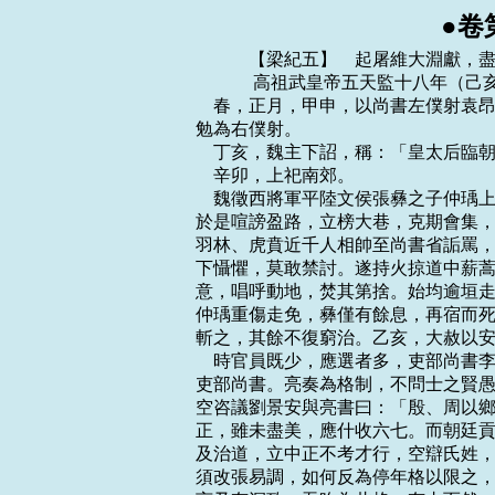
●卷
    　　【梁紀五】　起屠維大淵獻，盡昭陽單閼，凡五年。
    　　 高祖武皇帝五天監十八年（己亥，公元五一九年）
    春，正月，甲申，以尚書左僕射袁昂為尚書令，右僕射王暕為左僕射，太子詹事徐
勉為右僕射。
    丁亥，魏主下詔，稱：「皇太后臨朝踐極，歲將半紀，宣稱『詔』以令宇內。」
    辛卯，上祀南郊。
    魏徵西將軍平陸文侯張彝之子仲瑀上封事，求銓削選格，排抑武人，不使豫清品。
於是喧謗盈路，立榜大巷，克期會集，屠害其家；彝父子晏然，不以為意。二月，庚午，
羽林、虎賁近千人相帥至尚書省詬罵，求仲瑀兄左民郎中始均不獲，以瓦石擊省門；上
下懾懼，莫敢禁討。遂持火掠道中薪蒿，以杖石為兵器，直造其第，曳彝堂下，捶辱極
意，唱呼動地，焚其第捨。始均逾垣走，復還拜賊，請其父命，賊就毆擊，生投之火中。
仲瑀重傷走免，彝僅有餘息，再宿而死。遠近震駭。胡太后收掩羽林、虎賁兇強者八人
斬之，其餘不復窮治。乙亥，大赦以安之，因令武官得依資入選。識者知魏之將亂矣。
    時官員既少，應選者多，吏部尚書李韶銓注不行，大致怨嗟；更以殿中尚書崔亮為
吏部尚書。亮奏為格制，不問士之賢愚，專以停解月日為斷，沉滯者皆稱其能。亮甥司
空咨議劉景安與亮書曰：「殷、周以鄉塾貢士，兩漢由州郡薦才，魏、晉因循，又置中
正，雖未盡美，應什收六七。而朝廷貢才，止求其文，不取其理，察孝廉唯論章句，不
及治道，立中正不考才行，空辯氏姓，取士之途不博，沙汰之理未精。舅屬當銓衡，宜
須改張易調，如何反為停年格以限之，天下士子誰復修厲名行哉！」亮復書曰：「汝所
言乃有深致。吾昨為此格，有由而然。古今不同，時宜須異。昔子產鑄刑書以救弊，叔
向譏之以正法，何異汝以古禮難權宜哉！」洛陽令代人薛琡上書，言：「黎元之命，系
於長吏，若以選曹唯取年勞，不簡能否，義均行雁，次若貫魚，執簿呼名，一吏足矣，
數人而用，何謂銓衡！」書奏，不報。後因請見，復奏「乞令王公貴臣薦賢以補郡縣。」
詔公卿議之，事亦寢。其後甄琛等繼亮為吏部尚書，利其便己，踵而行之。魏之選舉失
人，自亮始也。
    初，燕燕郡太守高湖奔魏，其子謐為侍御史，坐法徙懷朔鎮，世居北邊，遂習鮮卑
之俗。謐孫歡，沉深有大志，家貧，執役在平城，富人婁氏女見而奇之，遂嫁焉。始有
馬，得給鎮為函使，至洛陽，見張彝之死，還家，傾貲以結客。或問其故，歡曰：「宿
衛相帥焚大臣之第，朝廷懼其亂而不問，為政如此，事可知矣，財物豈可常守邪！」歡
與懷朔省事雲中司馬子如、秀容劉貴、中山賈顯智、戶曹史鹹陽孫騰、外兵史懷朔侯景、
獄掾善無尉景、廣寧蔡俊特相友善，並以任俠雄於鄉里。
    夏，四月，丁巳，大赦。
    五月，戊戌，魏以任城王澄為司徒，京光王繼為司空。
    魏累世強盛，東夷、西域貢獻不絕，又立互市以致南貨，至是府庫盈溢。胡太后嘗
幸絹藏，命王公嬪主從行者百餘人各自負絹，稱力取之，少者不減百餘匹。尚書令、儀
同三司李崇，章武王融，負絹過重，顛仆於地，崇傷腰，融損足，太后奪其絹，使空出，
時人笑之。融，太洛之子也。侍中崔光止取兩匹，太后怪其少；對曰：「臣兩手唯堪兩
匹。」眾皆愧之。
    時宗室外戚權幸之臣，競為豪侈。高陽王雍，富貴冠一國，宮室園圃，侔於禁苑，
僮僕六千，伎女五百，出則儀衛塞道路，歸則歌吹連日夜，一食直錢數萬。李崇富埒於
雍，而性儉嗇，嘗謂人曰：「高陽一食，敵我千日。」
    河間王琛，每欲與雍爭富，駿馬十餘匹，皆以銀為槽，窗戶之上，玉鳳銜鈴，金龍
吐旆。嘗會諸王宴飲，酒器有水精鋒，馬腦碗，赤玉卮，製作精巧，皆中國所無。又陳
女樂、名馬及諸奇寶，復引諸王歷觀府庫，金錢、繒布，不可勝計。顧謂章武王融曰：
「不恨我不見石崇，恨石崇不見我。」融素以富自負，歸而惋歎，臥疾三日。京光王繼
聞而省之，謂曰：「卿之貨財計不減於彼，何為愧羨乃爾？」融曰：「始謂富於我者獨
高陽耳，不意復有河間！」繼曰：「卿似袁術在淮南，不知世間復有劉備耳！」融乃笑
而起。
    太皇好佛，營建諸寺，無復窮已，令諸州各建五級浮圖，民力疲弊。諸王、貴人、
宦官、羽林各建寺於洛陽，相高以壯麗。太后數設齋會，施僧物動以萬計，賞賜左右無
節，所費不貲，而未嘗施惠及民。府庫漸虛，乃減削百官祿力。任城王澄上表，以為：
「蕭衍常蓄窺覦之志，宜及國家強盛，將士施力，早圖混壹之功。比年以來，公私貧困，
宜節省浮費以周急務。」太后雖不能用，常優禮之。
    魏自永平以來，營明堂、壁雍，役者多不過千人，有司復借以修寺及供它役，十餘
年竟不能成。起部郎源子恭上書，以為：「廢經國之務，資不急之費，宜徹減諸役，早
圖就功，使祖宗有嚴配之期，蒼生睹禮樂之富。」詔從之，然亦不能成也。
    魏人陳仲儒請依京房立准以調八音。有司詰仲儒：「京房律准，今雖有其器，曉之
者鮮。仲儒所受何師，出何典籍？」仲儒對言：「性頗愛琴，又嘗讀司馬彪《續漢書》，
見京房准術，成數昺然。遂竭愚思，鑽研甚久，頗有所得。夫准者本以代律，取其分數，
調校樂器。竊尋調聲之體，宮、商宜濁，征、羽用清。若依公孫崇，止以十二律聲，而
雲還相為宮，清濁悉足。唯黃鐘管最長，故以黃鐘為宮，則往往相順。若均之八音，猶
須錯采眾音，配成其美。若以應鐘為宮，蕤賓為征，則征濁而宮清，雖有其韻，不成音
曲。若以中呂為宮，則十二律中全無所取。今依京房書，中呂為宮，乃以去滅為商，執
始為征，然後方韻。而崇乃以中呂為宮，猶用林鐘為征，何由可諧！但音聲精微，史傳
簡略，舊志准十三弦，隱間九尺，不言須柱以不。又，一寸之內有萬九千六百八十三分，
微細難明。仲儒私曾考驗，准當施柱，但前卻柱中，以約准分，則相生之韻已自應合。
其中弦粗細，須與琴宮相類，施軫以調聲，令與黃鐘相合。中弦下依數畫六十律清濁之
節，其餘十二弦須施柱如箏，即於中弦案盡一周之聲，度著十二弦上。然後依相生之法，
以次運行，取十二律之商、征。商、征既定，又依琴五調調聲之法以均樂器，然後錯采
眾聲以文飾之，若事有乖此，聲則不和。且燧人不師資而習火，延壽不束修以變律，故
雲知之者欲教而無從，心達者體知而無師，苟有一毫所得，皆關心抱，豈必要經師受然
後為奇哉！」尚書蕭寶寅奏：仲儒學不師受，輕欲製作，不合依許，事遂寢。
    魏中尉東平王匡以論議數為任城王澄所奪，憤恚，復治其故棺，欲奏攻澄。澄因奏
匡罪狀三十餘條，廷尉處以死刑。秋，八月，己未，詔免死，削除官爵，以車騎將軍侯
剛代領中尉。三公郎中辛雄奏理匡，以為：「歷奏三朝，骨鯁之跡，朝野具知，故高祖
賜名曰匡。先帝已容之於前，陛下亦宜寬之於後，若終貶黜，恐杜忠臣之口。」未幾，
復除匡平州刺史。雄，琛之族孫也。
    九月，庚寅，胡太后游嵩高；癸巳，還宮。太后從容謂兼中書捨人楊昱曰：「親姻
在外，不稱人心，卿有聞，慎勿諱隱！」昱奏揚州刺史李崇五車載貨，恆州刺史楊鈞造
銀食器，餉領軍元義。太后召義夫妻，泣而責之。義由是怨昱。昱叔父舒妻，武昌王和
之妹也。和即義之從祖。舒卒，元氏頻請別居，昱父椿泣責不聽，元氏恨之。會瀛州民
劉宣明謀反，事覺，逃亡。義使和及元氏誣告昱藏匿宣明，且雲：「昱父定州刺史椿，
叔父華州刺史津，並送甲仗三百具，謀為不逞。」義復構成之。遣御杖五百人夜圍昱宅，
收之，一無所獲。太后問其狀，昱具對為元氏所怨。太后解昱縛，處和及元氏死刑，既
而義營救之，和直免官，元氏竟不坐。
    冬，十二月，癸丑，魏任城文宣王澄卒。
    庚申，魏大赦。
    是歲，高句麗王雲座，世子安立。
    魏以郎選不精，大加沙汰，唯硃元旭、辛雄、羊深、源子恭及范陽祖瑩等八人以才
用見留，餘皆罷遣。深，祉之子也。
    　　 高祖武皇帝五普通元年（庚子，公元五二零年）
    春，正月，乙亥朔，改元，大赦。
    丙子，日有食之。
    己卯，以臨川王宏為太尉、揚州刺史，金紫光祿大夫王份為尚書左僕射。份，奐之
弟也。
    左軍將軍豫寧威伯馮道根卒。是日上春，祠二廟，既出宮，有司以聞。上問中書捨
人硃異曰：「吉兇同日，今可行乎？」對曰：「昔衛獻公聞柳莊死，不釋祭服而往。道
根雖未為社稷之臣，亦有勞王室，臨之，禮也。」上即幸其宅，哭之以慟。
    高句麗世子安遣使入貢。二月，癸丑，以安為寧東將軍、高句麗王，遣使者江法盛
授安衣冠劍佩。魏光州兵就海中執之，送洛陽。
    魏太傅、侍中、清河文獻王懌，美風儀，胡太后逼而幸之。然素有才能，輔政多所
匡益，好文學，禮敬士人，時望甚重。侍中、領軍將軍元義在門下，兼總禁兵，恃寵驕
恣，志欲無極。懌每裁之以法，義由是怨之。衛將軍、儀同三司劉騰，權傾內外，吏部
希騰意，奏用騰弟為郡，人資乖越。懌抑而不奏，騰亦怨之。龍驤府長史宋維，弁之子
也，懌薦為通直郎，浮薄無行。義許維以富貴，使告司染都尉韓文殊父子謀作亂立懌。
懌坐禁止，按驗，無反狀，得釋，維當反坐；義言於太后曰：「今誅維，後有真反者，
人莫敢告。」乃黜維為昌平郡守。
    義恐懌終為己害，乃與劉騰密謀，使主食中黃門胡定自列雲：「懌貨定使毒魏主，
若己得為帝，許定以富貴。」帝時年十一，信之。秋，七月，丙子，太后在嘉福殿，未
御前殿，義奉帝御顯陽殿，騰閉永巷門，太后不得出。懌入，遇義於含章殿後，義厲聲
不聽懌入，懌曰：「汝欲反邪！」義曰：「義不反，正欲縛反者耳！」命宗士及直齋執
懌衣袂，將入含章東省，使人防守之。騰稱詔集公卿議，論懌大逆。眾鹹畏義，無敢異
者，唯僕射新泰文貞公游肇抗言以為不可，終不下署。
    義、騰持公卿議入奏，俄而得可，夜中殺懌。於是詐為太后詔，自稱有疾，還政於
帝。幽太后於北宮宣光殿，宮門晝夜長閉，內外斷絕，騰自執管鑰，帝亦不得省見，裁
聽傳食而巳。太后服膳俱廢，不免饑寒，乃歎曰：「養虎得噬，我之謂矣！」又使中常
侍酒泉賈粲侍帝書，密令防察動止。叉遂與太師高陽王雍等同輔政，帝謂義為姨父。義
與騰表裡擅權，義為外御，騰為內防，常直禁省，共裁刑賞，政無鉅細，決於二人，威
振內外，百僚重跡。朝野聞懌死，無不喪氣，胡夷為之B133面者數百人。游肇憤邑而卒。
    己卯，江、淮、海並溢。
    辛卯，魏主加元服，大赦，改元正光。
    魏相州刺史中山文莊王熙，英之子也，與弟給事黃門侍郎略、司徒祭酒纂，皆為清
河王懌所厚，聞懌死，起兵於鄴，上表欲誅元義、劉騰，纂亡奔鄴。後十日，長史柳元
章等帥城人鼓噪而入，殺其左右，執熙、纂並諸子置於高樓。八月，甲寅，元義遣尚書
左丞盧同就斬熙於鄴御，並其子弟。
    熙好文學，有風儀，名士多與之游。將死，與故知書曰：「吾與弟並蒙皇太后知遇，
兄據大州，弟則入侍，殷勤言色，恩同慈母。今皇太后見廢北宮，太傅清河王橫受屠酷，
主上幼年，獨在前殿。君親如此，無以自安，故帥兵民欲建大義於天下。但智力淺短，
旋見囚執，上慚朝廷，下愧相知。本以名義干心，不得不爾，流腸碎首，復何言哉！凡
百君子，各敬爾儀，為國為射，善勖名節！」聞者憐之。熙首至洛陽，親故莫敢視，前
驍騎將軍刁整獨收其屍而藏之。整，雍之孫也。盧同希義意，窮治熙黨與，鎖濟陰內史
楊昱赴鄴，考訊百日，乃得還任。義以同為黃門侍郎。
    元略亡抵故人河內司馬始賓，始賓與略縛荻筏夜渡孟津，詣屯留栗法光家，轉依西
河太守刁雙，匿之經年。時購略甚急，略懼，求送出境，雙曰：「會有一死，所難遇者
為知己死耳，願不以為慮。」略固求南奔，雙乃使從子昌送略渡江，遂來奔，上封略為
中山王。雙，雍之族孫也。義誣刁整送略，並其子弟收系之，御史王基等力為辨雪，乃
得免。
    甲子，侍中、車騎將軍永昌嚴侯韋睿卒。時上方崇釋氏，士民無不從風而靡，獨睿
自以位居大臣，不欲與俗俯仰，所行略如平日。
    九月，戊戌，魏以高陽王雍為丞相，總攝內外，與元義同決庶務。
    初，柔然佗汗可汗納伏名敦之妻候呂陵氏，生伏跋可汁及阿那瑰等六子。伏跋既立，
忽亡其幼子祖惠，求募不能得。有巫地萬言：「祖惠今在天上，我能呼之。」乃於大澤
中施帳幄，祀天神。祖惠忽在帳中，自雲恆在天上。伏跋大喜，號地萬為聖女，納為可
賀敦。地萬既挾左道，復有姿色，伏跋敬而愛之，信用其言，干亂國政。如是積歲，祖
惠浸長，語其母曰：「我常在地萬家，未嘗上天。『上天』者，地萬教我也。」其母具
以狀告伏跋，伏跋曰：「地萬能前知未然，勿為讒也！」既而地萬懼，譖祖惠於伏跋而
殺之。候呂陵氏遣其大臣具列等絞殺地萬；伏跋怒，欲誅具列等。會阿至羅入寇，伏跋
擊之，兵敗而還。候呂陵氏與大臣共殺伏跋，立其弟阿那瑰為可汗。阿那瑰立十日，其
族兄示發帥眾數萬擊之，阿那瑰戰敗，與其弟乙居伐輕騎奔魏。示發殺候呂陵氏及阿那
瑰二弟。
    魏清河王懌死，汝南王悅了無恨元義之意，以桑落酒候之，盡其私佞。義大喜，冬，
十月，乙卯，以悅為侍中、大尉。悅就懌子亶求懌服玩，不時稱旨，杖亶百下，幾死。
    柔然可汗阿那瑰將至魏，魏主使司空京兆王繼、侍中崔光等相次迎之，賜勞甚厚。
魏主引見阿那瑰於顯陽殿，因置宴，置阿那瑰位於親王之下。宴將罷，阿那瑰執啟立於
座後，詔引至御座前，阿那瑰再拜言曰：「臣以家難，輕來詣闕，本國臣民，皆已逃散。
陛下恩隆天地，乞兵送還本國，誅剪叛逆，收集亡散。臣當統帥遺民，奉事陛下。言不
能盡，別有啟陳。」仍以啟授中書捨人常景以聞。景，爽之孫也。
    十一月，己亥，魏立阿那瑰為朔方公、蠕蠕，王，賜以衣服、軺車。祿恤儀衛，一
如親王。時魏方強盛，於洛水橋南御道東作四館，道西立四裡：有自江南來降者處之金
陵館，三年之後賜宅於歸正裡；自北夷降者處燕然館，賜宅於歸德裡；自東夷降者處扶
桑館，賜宅於慕化裡；自西夷降者處崦嵫館，賜宅於慕義裡。及阿那瑰入朝，以燕然館
處之。阿那瑰屢求返國，朝議異同不決，阿那瑰以金百斤賂元義，遂聽北歸。十二月，
壬子，魏敕懷朔都督簡銳騎二千護送阿那瑰達境首，觀機招納。若彼迎候，宜賜繒帛車
馬禮餞而返；如不容受，聽還闕庭。其行裝資遣，付尚書量給。
    辛酉，魏以京光王繼為司徒。
    魏遺使者劉善明來聘，始復通好。
    　　 高祖武皇帝五普通二年（辛丑，公元五二一年）
    春，正月，辛巳，上祀南郊。
    置孤獨園於建康，以收養窮民。
    戊子，大赦。
    魏南秦州氐反。
    魏發近郡兵萬五千人，使懷朔鎮將楊鈞將之，送柔然可汗阿那瑰返國。尚書右丞張
普惠上疏，以為：「蠕蠕久為邊患，今茲天降喪亂，荼毒其心，蓋欲使之知有道之可樂，
革面稽首以奉大魏也。陛下宜安民恭己，以悅服其心。阿那瑰束身歸命，撫之可也；乃
更先自勞擾，興師郊甸之內，投諸荒裔之外，救累世之勍敵，資天亡之丑虜。臣愚，未
見其可也。此乃邊將貪竊一時之功，不思兵為兇器，王者不得已而用之。況今旱暵方甚，
聖慈降膳，乃以萬五千人使楊鈞為將，而欲定蠕蠕干時而動，其可濟乎！脫有顛覆之變，
楊鈞之肉，其足食乎！宰輔專好小名，不圖安危大計，此微臣所以寒心者也。且阿那瑰
之不還，負何信義，臣賤不及議，文書所過，不敢不陳。」弗聽。阿那瑰辭於西堂，詔
賜以軍器、衣被、雜采、糧畜，事事優厚，命侍中崔光等勞遣於外郭。
    阿那瑰之南奔也，其從父兄婆羅門帥眾數萬入討示發，破之，示發奔地豆乾，地豆
干殺之，國人推婆羅門為彌偶可社句可汗。楊鈞表稱：「柔然已立君長，恐未肯以殺兄
之人郊迎其弟。輕往虛返，徒損國威。自非廣加兵眾，無以送其入北。」二月，魏人使
舊嘗奉使柔然者牒雲具仁往諭婆羅門，使迎阿那瑰。
    辛丑，上祀明堂。
    庚戌，魏使假撫軍將軍邴虯討南秦叛氐。
    魏元義、劉騰之幽胡太后也，右衛將軍奚康生預其謀，義以康生為撫軍大將軍、河
南尹，仍使之領左右。康生子難當娶侍中、左衛將軍侯剛女，剛子，義之妹夫也，義以
康生通姻，深相委託，三人率多俱宿禁中，時或迭出，以難當為千牛備身。康生性粗武，