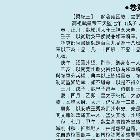
●卷
    　　【梁紀三】　起著雍困敦，盡閼逢敦牂，凡七年。
    　　 高祖武皇帝三天監七年（戊子，公元五零八年）
    春，正月，魏穎川太守王神念來奔。
    壬子，以衛尉吳平侯昺兼領軍將軍。
    詔吏部尚書徐勉定百官九品為十八班，以班多者為貴。二月，乙丑，增置鎮、衛將
軍以下為十品，凡二十四班；不登十品，別有八班。又置施外國將軍二十四班，凡一百
九號。
    庚午，詔置州望、郡宗、鄉豪各一人，專掌搜薦。
    乙亥，以南兗州刺史呂僧珍為領軍將軍。領軍掌中外兵要，宋孝建以來，制局用事，
與領軍分兵權，典事以上皆得呈奏，領軍拱手而已。及吳平侯昺在職峻切，官曹肅然；
制局監皆近幸，頗不堪命，以是不得久留中，丙子，出為雍州刺史。
    三月，戊子，魏皇子昌卒，侍御師王顯失於療治，時人皆以為承高肇之意也。
    夏，四月，乙卯，皇太子納妃，大赦。五月，己亥，詔復置宗正、太僕、大匠、鴻
臚，又增太府、太舟，仍先為十二卿。
    癸卯，以安成王秀為荊州刺史。先是，巴陵馬營蠻緣江為寇，州郡不能討。秀遣防
閣文熾帥眾燔其林木，蠻失其險，州境無寇。
    秋，七月，甲午，魏立高貴嬪為皇後。尚書令高肇益貴重用事。肇多變更先朝舊制，
減削封秩，抑黜勳人，由是怨聲盈路。群臣宗室皆卑下之，唯度支尚書元匡與肇抗衡，
先自造棺置聽事，欲輿棺詣闕論肇罪惡，自殺以切諫；肇聞而惡之。會匡與太常劉芳議
權量事，肇主芳議，匡遂與肇喧競，表肇指鹿為馬。御史中尉王顯奏彈匡誣毀宰相，有
司處匡死刑。詔恕死，降為光祿大夫。
    八月，癸丑，竟陵壯公曹景宗卒。
    初，魏主為京兆王愉納於後之妹為妃，愉不愛，愛妾李氏，生子寶月。於後召李氏
入宮，捶之。愉驕奢貪縱，所為多不法。帝召愉入禁中推案，杖愉五十，出為冀州刺史。
愉自以年長，而勢位不及二弟，潛懷愧恨；又，身與妾屢被頓辱，高肇數譖愉兄弟，愉
不勝忿；癸亥，殺長史羊靈引、司馬李遵，詐稱得清河王懌密疏，云「高肇弒逆」。遂
為壇於信都之南，即皇帝位，大赦，改元建平，立李氏為皇後。法曹參軍崔伯驥不從，
愉殺之。在北州鎮皆疑魏朝有變，定州刺史安樂王詮具以狀告之，州鎮乃安。乙丑，魏
以尚書李平為都督北討諸軍、行冀州事，以討愉。平，崇之從父弟也。
    丁卯，魏大赦，改元永平。
    魏京兆王愉遣使說平原太守清河房亮，亮斬其使；愉遣其將張靈和擊之，為亮所敗。
李平軍至經縣，諸軍大集。夜，有蠻兵數千斫平營，矢及平賬。平堅臥不動，俄而自定。
九月，辛巳朔，愉逆戰於城南草橋。平奮擊，大破之。愉脫身走入城，平進圍之。壬辰，
安樂王詮破愉兵於城北。
    癸巳，立皇子績為南康王。
    魏高後之立也，彭城武宣王勰固諫，魏主不聽。高肇由是怨之，數譖勰於魏主，魏
主不之信。勰薦其舅潘僧固為長樂太守，京兆王愉之反，脅僧固與之同，肇固誣勰北與
愉通，南招蠻賊。彭城郎中令魏偃、前防閣高祖珍希肇提擢，構成其事。肇令侍中元暉
以聞，暉不從，又令左衛元珍言之。帝以問暉，暉明勰不然；又以問肇，肇引魏偃、高
祖珍為證，帝乃信之。戊戌，召勰及高陽王雍、廣陽王嘉、清河王懌、廣平王懷、高肇
俱入宴。勰妃李氏方產，固辭不赴。中使相繼召之，不得已，與妃訣而登車，入東掖門，
度小橋，牛不肯進，擊之良久，更有使者責勰來遲，乃去牛，人挽而進。宴於禁中，至
夜，皆醉，各就別所消息。俄而元珍引武士□毒酒而至，勰曰：「吾無罪，願一見至尊，
死無恨！」元珍曰：「至尊何可復見！」勰曰：「至尊聖明，不應無事殺我，乞與告者
一對曲直！」武士以刀鐶築之，勰大言曰：「冤哉，皇天！忠而見殺！」武士又築之，
勰乃飲毒酒，武士就殺之，向晨，以褥裹屍載歸其第，雲王因醉而薨。李妃號哭大言曰：
「高肇枉理殺人，天道有靈，汝安得良死！」魏主舉哀於東堂，贈官、葬禮皆優厚加等。
在朝貴賤，莫不喪氣。行路士女皆流涕曰：「高令公枉殺賢王！」由是中外惡之益甚。
    京兆王愉不能守信都，癸卯，燒門，攜李氏及其四子從百餘騎突走。李平入信都，
斬愉所置冀州牧韋超等，遣統軍叔孫頭追執愉，置信都，以聞。群臣請誅愉，魏主弗許，
命鎖送洛陽，申以家人之訓。行至野王，高肇密使人殺之。諸子至洛，魏主皆赦之。
    魏主將屠李氏，中書令崔光諫曰：「李氏方妊，刑至刳胎，乃桀、紂所為，酷而非
法。請俟產畢然後行刑。」從之。
    李平捕愉餘黨千餘人，將盡殺之，錄事參軍高顥曰：「此皆脅從，前既許之原免矣，
宜為表陳。」平從之，皆得免死。顥，祐之孫也。
    濟州刺史高植帥州軍擊愉有功，當封，植不受，曰：「家荷重恩，為國致效，乃其
常節，何敢求賞！」植，肇之子也。
    加李平散騎常侍。高肇及中尉王顯素惡平，顯彈平在冀州隱截官口，肇奏除平名。
    初，顯祖之世，柔然萬餘戶降魏，置之高平、薄骨律二鎮，及太和之末，叛走略盡，
唯千餘戶在。太中大夫王通請徙置淮北，以絕其叛，詔太僕卿楊椿持節往徙之。椿上言：
「先朝處之邊徼，所以招附殊俗，且別異華、戎也。今新附之戶甚眾，若舊者見徙，新
者必不自安，是驅之使叛也。且此屬衣毛食肉，樂冬便寒；南士濕熱，往必殲盡。進失
歸附之心，退無籓衛之益，置之中夏，或生後患，非良策也。」不從。遂徙於濟州，緣
河處之。及京兆王愉之亂，皆浮河赴愉，所在抄掠，如椿之言。
    庚子，魏郢州司馬彭珍等叛魏，潛引梁兵趨義陽，三關戍主侯登等以城來降。郢州
刺史婁悅嬰城自守，魏以中山王英都督南征諸軍事，將步騎三萬出汝南以救之。
    冬，十月，魏懸瓠軍主白早生殺豫州刺史司馬悅，自號平北將軍，求援於司州刺史
馬仙錍。時荊州刺史安成王秀為都督。仙錍簽求應赴。參佐鹹謂宜待台報，秀曰：「彼
待我以自存，援之宜速，待敕雖舊，非應急也。」即遣兵赴之。上亦詔仙錍救早生。仙
錍進頓楚王城，遣副將齊苟兒以兵二千助守懸瓠。詔以早生為司州刺史。
    丙寅，以吳興太守張稷為尚書左僕射。魏以尚書邢巒行豫州事，將兵擊白早生。魏
主問之曰：「卿言早生走也？守也？何時可平？」對曰：「早生非有深謀大智，正以司
馬悅暴虐，乘眾怒而作亂，民迫於兇威，不得已而從之。縱使梁兵入城，水路不通，糧
運不繼，亦成禽耳。早生得梁之援，溺於利慾，必守而不走。若臨以王師，士民必翻然
歸順。不出今年，當傳首京師。」魏主悅，命巒先發，使中山王英繼之。
    巒帥騎八百，倍道兼行，五日至鮑口。丙子，早生遣其大將胡孝智將兵七千，離城
二百裡逆戰。巒奮擊，大破之，乘勝長驅至懸瓠。早生出城逆戰，又破之，因渡汝水，
圍其城。詔加巒都督南討諸軍事。
    丁丑，魏鎮東參軍成景雋殺宿豫戍主嚴仲賢，以城來降。時魏郢、豫二州，自懸瓠
以南至於安陸諸城皆沒，唯義陽一城為魏堅守。蠻帥田益宗帥群蠻以附魏，魏以為東豫
州刺史；上以車騎大將軍、開府儀同三司、五千戶郡公招之，益宗不從。
    十一月，庚寅，魏遣安東將軍楊椿將兵四萬攻宿豫。
    魏主聞邢巒屢捷，命中山王英趣義陽，英以眾少，累表請兵，弗許。英至懸瓠，輒
與巒共攻之。十二月，己未，齊苟兒等開門出降，斬白早生及其黨數十人。英乃引兵前
趨義陽。寧朔將軍張道凝先屯楚王城，癸亥，棄城走；項追擊，斬之。
    魏義陽太守狄道辛祥與婁悅共守義陽，將軍胡武城、陶平虜攻之，祥夜出襲其營，
擒平虜，斬武城，由是州境獲全。論功當賞，婁悅恥功出其下，間之於執政，賞遂不行。
    壬申，魏東荊州表「桓暉之弟興前後招撫太陽蠻，歸附者萬餘戶，請置郡十六，縣
五十。」詔前鎮東府長史酈道元案行置之。道元，范之子也。
    是歲，柔然佗汗可汗復遣紇奚勿六跋獻貂裘於魏，魏主弗受，報之如前。
    初，高車侯倍窮奇為厭噠所殺，執其子彌俄突而出。其眾分散，或奔魏，或奔柔然。
魏主遣羽林監河南孟威撫納降戶，置於高平鎮。高車王阿伏王羅殘暴，國人殺之，立其
宗人跋利延。厭噠奉彌俄突以伐高車，國人殺跋利延，迎彌俄突而立之。彌俄突與佗汗
可汗戰於蒲類海，不勝，西走三百餘里。佗汗軍於伊吾北山。會高昌王□嘉求內徙於魏，
時孟威為龍驤將軍，魏主遣威發涼州兵三千人迎之，至伊吾，佗汗見威軍，怖而遁去。
彌俄突聞其離駭，追擊，大破之，殺佗汗於蒲類海北，割其發送於威，且遣使入貢於魏。
魏主使東城子於亮報之，賜遺甚厚。高昌王嘉失期不至，威引兵還。
    佗汗可汗子丑奴立，號豆羅伏跋豆伐可汗，改元建昌。
    宋、齊舊儀，祀天皆服袞冕，兼著作郎高陽許懋請造大裘，從之。上將有事太廟，
詔以「齋日不樂。自今輿駕始出，鼓吹從而不作；還宮，如常儀。」
    　　 高祖武皇帝三天監八年（己丑，公元五零九年）
    春，正月，辛巳，上祀南郊，大赦。時有請封會稽、禪國山者，上命諸儒草封禪儀，
欲行之。許懋建議，以為：「舜柴岱宗，是為巡狩。而鄭引《孝經鉤命決》雲：『封於
太山，考績柴燎；禪乎梁甫，刻石紀號。』此緯書之曲說，非正經之通義也。舜五載一
巡狩，春夏秋冬周遍四岳，若為封禪，何其數也！又如管夷吾所說七十二君，燧人之前，
世質民淳，安得泥金檢玉！結繩而治，安得鐫文告成！夷吾又雲：『惟受命之君然後得
封禪。』周成王非受命之君，雲何得封太山、禪社首！神農即炎帝也，而夷吾分為二人，
妄亦甚矣！若聖主，不須封禪；若凡主，不應封禪。蓋齊桓公欲行此事，夷吾知其不可，
故舉怪物以屈之。秦始皇嘗封太山，孫皓嘗遣兼司空董朝至陽羨封禪國山，皆非盛德之
事，不足為法。然則封禪之禮，皆道聽所說，失其本文，由主好名於上，而臣阿旨於下
也。古者祀天祭地，禮有常數，誠敬之道，盡此而備。至於封禪，非所敢聞。」上嘉納
之，因推演懋議，稱制旨以答請者，由是遂止。
    魏中山王英至義陽，將取三關，先策之曰：「三關相須如左右手，若克一關，兩關
不待攻而破；攻難不如攻易，宜先攻東關。」又恐其並力於東，乃使長史李華帥五統向
西關，以分其兵勢，自督諸軍向東關。
    先是，馬仙錍使雲騎將軍馬廣屯長薄，軍主胡文超屯松峴。丙申，英至長薄。戊戌，
長薄潰，馬廣遁入武陽，英進圍之。上遣冠軍將軍彭甕生、驃騎將軍徐元季將兵援武陽。
英故縱之使入城，曰：「吾觀此城形勢易取。」甕生等既入，英促兵攻之，六日而拔，
虜三將及士卒七千餘人。進攻廣峴，太子左衛率李元履棄城走；又攻西關，馬仙錍亦棄
城走。
    上使南郡太守韋睿將兵救仙錍，睿至安陸，增築城二丈餘，更開大塹，起高樓。眾
頗譏其怯，睿曰：「不然，為將當有怯時，不可專勇。」中山王英急追馬仙，將復邵陽
之恥，聞睿至，乃退。上亦有詔罷兵。
    初，魏主遣中書捨人鯛陽董紹慰勞叛城，白早生襲而囚之，送於建康。魏主既克懸
瓠，命於齊苟兒等四將之中分遣二人，敕揚州為移，以易紹及司馬悅首。移書未至，領
軍將軍呂僧珍與紹言，愛其文義，言於上，上遣主書霍靈超謂紹曰：「今聽卿還，令卿
通兩家之好，彼此息民，豈不善也！」因召見，賜衣物，令捨人周捨慰勞之，且曰：
「戰爭多年，民物塗炭，吾是以不恥先言與魏朝通好，比亦有書全無報者，卿宜備申此
意。今遣傳詔霍靈秀送卿至國，遲有嘉問。」又謂紹曰：「卿知所以得不死不？今者獲
卿，乃天意也。夫立君以為民也，凡在民上，豈可不思此乎！若欲通好，今以宿豫還彼，
彼當以漢中見歸。」紹還魏，言之魏主，不從。
    三月，魏荊州刺史元志將兵七萬寇潺溝，驅迫群蠻，群蠻悉渡漢水來降，雍州刺史
吳平侯昺納之。綱紀皆以蠻累為邊患，不如因此除之，昺曰：「窮來歸我，誅之不祥。
且魏人來侵，吾得蠻以為屏蔽，不亦善乎！」乃開樊城受其降，命司馬硃思遠等擊志於
潺溝，大破之，斬首萬餘級。志，齊之孫也。
    夏，四月，戊申，以臨川王宏為司空，加車騎將軍王茂開府儀同三司。
    丁卯，魏楚王城主李國興以城降。
    秋，七月，癸巳，巴陵王蕭寶義卒。
    九月，辛巳，魏封故北海王詳子顥為北海王。
    魏公孫崇造樂尺，以十二黍為寸；劉芳非之，更以十黍為寸。尚書令高肇等奏：
「崇所造八音之器及度量，皆與經傳不同，詰其所以然，雲『必依經文，聲則不協。』
請更令芳依《周禮》造樂器，俟成，集議並呈，從其善者。」詔從之。
    冬，十月，癸丑，魏以司空廣陽王嘉為司徒。
    十一月，己丑，魏主於式乾殿為諸僧及朝臣講《維摩詰經》。時魏主專尚釋氏，不
事經籍，中書侍郎河東裴延雋上疏，以為：「漢光武、魏武帝，雖在戎馬之間，未嘗廢
書；先帝遷都行師，手不釋卷。良以學問多益，不可暫輟故也。陛下升法座，親講大覺，
凡在瞻聽，塵蔽俱開。然《五經》治世之模楷，應務之所先，伏願經書互覽，孔、釋兼
存，則內外俱周，真俗斯暢矣。」
    時佛教盛於洛陽，中國沙門之外，自西域來者三千餘人，魏主別為之立永明寺千餘
間以處之。處士南陽馮亮有巧思，魏主使與河南尹甄琛、沙門統僧暹擇嵩山形勝之地，
立閒居寺，極巖壑土木之美。由是遠近承風，無不事佛，比及延昌，州郡共有一萬三千
餘寺。
    是歲，魏宗正卿元樹來奔，賜爵鄴王。樹，翼之弟也。時翼為青、冀二州刺史，鎮
郁游，久之，翼謀舉州降魏，事洩而死。
    　　 高祖武皇帝三天監九年（庚寅，公元五一零年）
    春，正月，乙亥，以尚書令沈約為左光祿大夫，右光祿大夫王瑩為尚書令。約文學
高一時，而貪冒榮利，用事十餘年，政之得失，唯唯而已。自以久居端揆，有志台司，
論者亦以為宜，而上終不用；乃求外出，又不許。徐勉為之請三司之儀，上不許。
    庚寅，新作緣淮塘，北岸起石頭迄東冶，南岸起後渚籬門迄三橋。三月，丙戌，魏
皇子詡生，大赦。詡母胡充華，臨涇人，父國珍，襲武始伯。充華初選入掖庭，同列以
故事祝之曰：「願生諸王、公主，勿生太子。」充華曰：「妾之誌異於諸人，奈何畏一
身之死而使國家無嗣乎！」及有娠，同列勸去之，充華不可，私自誓曰：「若幸而生男，
次第當長，男生身死，所不憾也！」既而生詡。先是，魏主頻喪皇子，年漸長，深加慎
護，擇良家宜子者以為乳保，養於別宮，皇後、充華皆不得近。
    己丑，上幸國子學，親臨講肄。乙未，詔太子以下及王侯之子年可從師者皆入學。
    舊制：尚書五都令史皆用寒流。夏，四月，丁巳，詔曰：「尚書五都，職參政要，
非但總領眾局，亦乃方軌二丞；可革用士流，秉此群目。」於是以都令史視奉朝請，用
太學博士劉納兼殿中都，司空法曹參軍劉顯兼吏部都，太學博士孔虔孫兼金部都，司空
法曹參軍蕭軌兼左右戶都，宣毅墨曹參軍王顒兼中兵都；並以才地兼美，首膺其選。
    六月，宣城郡吏吳承伯挾妖術聚眾。癸丑，攻郡，殺太守硃僧勇，轉屠旁縣。閏月，
己丑，承伯逾山，奄至吳興。東土人素不習兵，吏民恇擾奔散，或勸太守蔡撙避之，撙
不可，募勇敢閉門拒守。承伯盡銳攻之，撙帥眾出戰，大破之，臨陳斬承伯。撙，興宗
之子也。承伯餘黨入新安，攻陷黟、歙諸縣，太守謝覽遣兵拒之，不勝，逃奔會稽，台
軍討賊，平之。覽，淪之子也。
    冬，十月，魏中山獻武王英卒。
    上即位之三年，詔定新歷。員外散騎侍郎祖□恆奏其父沖之考古法為正，歷不可改。
至八年，詔太史課新舊二歷，新歷密，舊歷疏，是歲，始行沖之《大明歷》。
    魏劉芳等奏：「所造樂器及教文、武二舞、登歌、鼓吹曲等已成，乞如前敕集公卿
群儒義定，與舊樂參呈，若臣等所造，形制合古，出拊會節，請於來年元會用之。」詔：
「舞可用新，餘且仍舊。」
    　　 高祖武皇帝三天監十年（辛卯，公元五一一年）
    春，正月，辛丑，上祀南郊，大赦。
    尚書左僕射張稷，自謂功大賞薄，嘗侍宴樂壽殿，酒酣，怨望形於辭色。上曰：
「卿兄殺郡守，弟殺其君，有何名稱！」稷曰：「臣乃無名稱，至於陛下，不得言無勳。
東昏暴虐，義師亦來伐之，豈在而已！」上捋其須曰：「張公可畏人！」稷既懼且恨，
乃求出外；癸卯，以稷為青、冀二州刺史。
    王珍國亦怨望，罷梁、秦二州刺史還，酒後於坐啟雲：「臣近入梁山便哭。」上大
驚曰：「卿若哭東昏，則已晚；若哭我，我復未死！」珍國起拜謝，竟不答，坐即散，
因此疏退。久之，除都官尚書。丁巳，魏汾州山胡劉龍駒聚眾反，侵擾夏州，詔諫議大
夫薛和發東秦、汾、華、夏四州之眾以討之。
    辛酉，上祀明堂。
    三月，琅邪民王萬壽殺東莞、琅邪二郡太守劉晰，據朐山，召魏軍。
    壬戌，魏廣陽懿烈王嘉卒。
    魏徐州刺史盧昶遣郯城戍副張天惠、琅邪戍主傅文驥相繼赴朐山，青、冀二州刺史
張稷遣兵拒之，不勝。夏，四月，