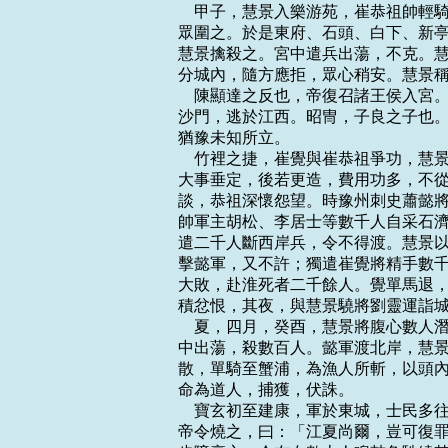
    甲子，慧景入樂游苑，崔恭祖帥
眾圍之。於是東府、石頭、白下、新亭
慧景擒殺之。宮中遣兵出蕩，不克。慧
分城內，隨方應拒，眾心稍安。慧景稱
    陳顯達之反也，帝復召諸王侯入
沙門，逃於江西。昭冑，子良之子也。
猶豫未知所立。

    竹裡之捷，崔覺與崔恭祖爭功，
大事垂定，後若更造，費用功多，不從
談，恭祖深懷怨望。時豫州刺史蕭懿將
帥軍主胡松、李居士等數千人自采石濟
遣二千人斷西岸兵，令不得渡。慧景以
擊懿軍，又不許；獨遣崔覺將精手數千
大敗，赴淮死者二千餘人。覺單馬退，
積忿恨，其夜，與慧景驍將劉靈運詣城
    夏，四月，癸酉，慧景將腹心數
中出蕩，殺數百人。懿軍渡北岸，慧景
散，單騎至蟹浦，為漁人所斬，以頭內
命為道人，捕獲，伏誅。

    寶玄初至建康，軍於東城，士民
帝令燒之，曰：「江夏尚爾，豈可復罪