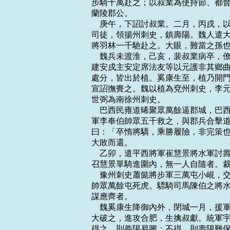
步騎十萬赴之；以叔業為使持節、都督
蘭陵郡公。

    庚午，下詔討叔業。二月，丙戌
司徒，領揚州刺史，鎮壽陽。魏人遣大
將羽林一千馳赴之。大眼，難當之孫也
    魏兵未渡淮，己亥，裴叔業病卒
建安戍主安定席法友等以元護非其鄉曲
處分，皆出於植。奚康生至，植乃開門
宣詔撫賚之。魏以植為兗州刺史，李元
世弼為南徐州刺史。

    巴西民雍道晞聚眾萬餘逼郡城，
軍李奉伯帥眾五千救之，與郡兵合擊道
曰：「卒惰將驕，乘勝履險，非完策也
大敗而還。

    乙卯，遣平西將軍崔慧景將水軍
召慧景單騎進圍內，無一人自隨者。裁
    豫州刺史蕭懿將步軍三萬屯小峴
帥眾萬餘屯死虎。驃騎司馬陳伯之將水
謀應齊者。

    魏奚康生降御內外，閉城一月，
大破之，進攻合肥，生擒叔獻。統軍宇
得之，則義陽易圖；不得，則壽陽難保