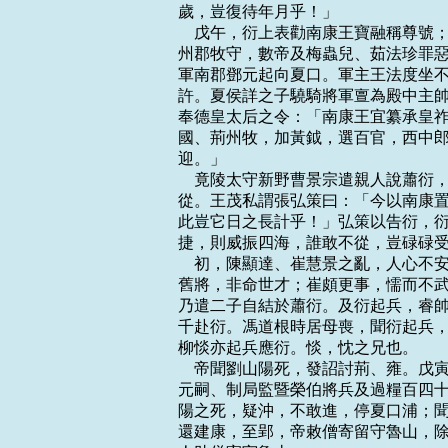
歲，豈復待年月乎！」

    戊午，衍上表勸南康王寶融稱尊
州郡牧守，數帝及梅蟲兒、茹法珍罪惡
軍南郡鄧元起向夏口。軍主王法度坐不
許。夏侯詳之子驍騎將軍亶為殿中主帥
奉德皇太后之令：「南康王宜纂承皇祚
國、荊州牧，加黃鉞，選百官，西中郎
迎。」

    竟陵太守新野曹景宗遣親人說蕭
從。王茂私謂張弘策曰：「今以南康置
此豈它日之長計乎！」弘策以告衍，衍
捷，則威振四海，誰敢不從，豈碌碌受
    初，陳顯達、崔慧景之亂，人心
舊將，非命世才；崔頗更事，懦而不武
乃遣二子自結於蕭衍。及衍起兵，睿帥
千赴衍。馮道根時居母喪，聞衍起兵，
柳惔亦起兵應衍。惔，忱之兄也。

    帝聞劉山陽死，發詔討荊、雍。
元嗣、制局監暨榮伯將兵及過糧百四十
陽之死，疑沖，不敢進，停夏口浦；聞
還建康，至郢，帝敕僧寄留守魯山，除