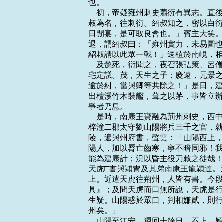
也。

    初，帝疑雍州刺史蕭衍有異志。
叔為名，往刺衍。紹叔知之，密以白衍
日閒宴，是可取良會也。」賓主大笑。
退，謂紹叔曰：「雍州實力，未易圖也
紹叔請以此眾一戰！」送植於南峴，相
    及懿死，衍聞之，夜召張弘策、
宅定議。茂，天生之子；慶遠，元景之
逾於紂，當與卿等共除之！」是日，建
出檀溪竹木裝艦，葺之以茅，事皆立辦
爭者乃息。

    是時，南康王寶融為荊州刺史，
梓潼二郡太守劉山陽將兵三千之官，就
陵，遍與州府書，聲雲：「山陽西上，
陽人，加以脣亡齒寒，寧不暗同邪！我
能為建康計；況以昏主役刀敕之徒哉！
天虎□書與穎冑及其弟南康王龍穎達。
上。近遣天虎往荊州，人皆有書。今段
具』；及問天虎而口無所說，天虎是行
生疑。山陽惑於眾口，判相嫌貳，則行
州矣。」

    山陽至江安，遲回十餘日，不上