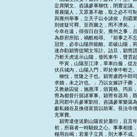
定席闡文、咨議參軍柳忱，閉齋定議。
畏襄陽人，又眾寡不敵，取之必不可制
與雍州舉事，立天子以令諸侯，則霸業
則彼疑可釋。至而圖之，罔不濟矣。」
今幸在遠，得假日自安。雍州之事，且
為群邪所陷，禍酷相尋。『前事之不忘
冠世，必非山陽所能敵。若破山陽，荊
達亦勸穎冑從闡文等計。詰旦，穎冑謂
乃斬天虎送示山陽，發民車牛，聲雲起
    甲寅，山陽至江津，單車白服，
伏兵城內，山陽入門，即於車中斬之。
    柳忱，世隆之子也。穎冑慮西中
求婚，未之許也。」乃以女嫁詳子夔，
又教赦囚徒，施惠澤，頒賞格。丙辰，
冑為都督行留諸軍事。穎冑有器局，既
及同郡中兵參軍劉坦、咨議參軍樂藹為
獻私錢谷及換借富貲以助軍。長法寺僧
充軍費。

    穎冑遣使送劉山陽首於蕭衍，且
初，所藉者一時驍銳之心。事事相接，
糧用自竭；若童子立異，則大事不成。