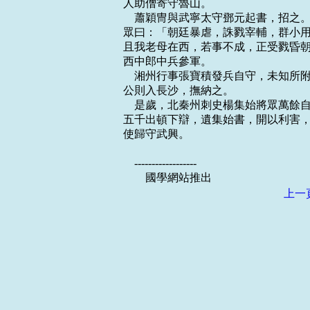
人助僧寄守魯山。

    蕭穎冑與武寧太守鄧元起書，招
眾曰：「朝廷暴虐，誅戮宰輔，群小用
且我老母在西，若事不成，正受戮昏朝
西中郎中兵參軍。

    湘州行事張寶積發兵自守，未知
公則入長沙，撫納之。

    是歲，北秦州刺史楊集始將眾萬
五千出頓下辯，遺集始書，開以利害，
使歸守武興。

    ------------------

上一