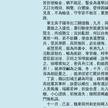
皆折使輸金，猶不能足。鑿金為蓮華以
又訂出雉頭、鶴氅、白鷺縗。嬖倖因緣
見直，不為輸送，守宰皆不敢言，重更
路。

    軍主吳子陽等出三關侵魏，九月
    蕭懿之入援也，蕭衍馳使所親虞
賢主，尚或難立；況於亂朝，何以自免
萬世一時。若不欲爾，便放表還歷陽，
兵，受其厚爵，高而無民，必生後悔。
    崔慧景死，懿為尚書令。有弟九
元勳居朝右，暢為衛尉，掌管籥。時帝
嬖臣茹法珍、王咺之等憚懿威權，說帝
之。徐曜甫知之，密具舟江渚，勸懿西
邪！」懿弟侄鹹為之備。冬，十月，己
深為朝廷憂之。」懿弟侄皆亡匿於裡巷
    丁亥，魏以彭城王勰為司徒，錄
高祖重其事幹，故委以權任，雖有遺詔
人美風儀，端嚴若神，折旋合度，出入
輟。小心謹慎，初無過失；雖閒居獨處
門無私謁。

    十一月，己亥，魏東荊州刺史桓