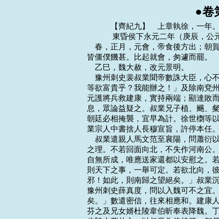
●卷
    　　【齊紀九】　上章執徐，一年。
    　　 東昏侯下永元二年（庚辰，公
    春，正月，元會，帝食後方出；
皆僵僕饑甚。比起就會，匆遽而罷。

    乙巳，魏大赦，改元景明。

    豫州刺史裴叔業聞帝數誅大臣，
等欲富貴乎？我能辦之！」及除南兗州
元護將兵救建康，實持兩端；顯達敗而
息，眾論益疑之。叔業兄子植、颺、粲
朝廷必相掩襲，宜早為計。徐世檦等以
業宗人中書捨人長穆宣旨，許停本任。
    叔業遣親人馬文范至襄陽，問蕭
之理。不若回面向北，不失作河南公。
自無所成，唯應送家還都以安慰之。若
則天下之事，一舉可定。若欲北向，彼
邪！如此，則南歸之望絕矣。」叔業沉
豫州刺史薛真度，問以入魏可不之宜。
矣。」數遣密信，往來相應和。建康人
芬之及兄女婿杜陵韋伯昕奉表降魏。丁