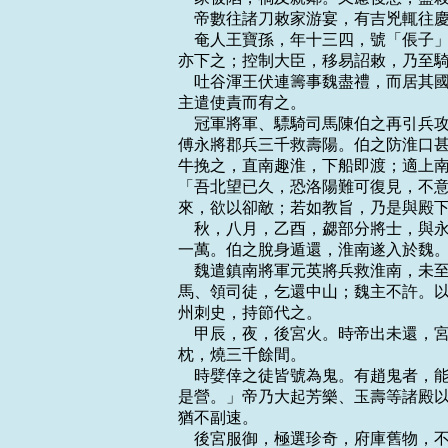
    帝數往諸刀敕家游宴，有吉兇輒往慶
    奄人王寶孫，年十三四，號「倀
亦下之；控制大臣，移易詔敕，乃至騎
    吐谷渾王伏連籌事魏盡禮，而居
主遣使責而宥之。

    冠軍將軍、驃騎司馬陳伯之再引
傅永將郡兵三千救壽陽。伯之防淮口甚
牛挽之，直南趣淮，下船即渡；適上南
「吾北望已久，恐洛陽難可復見，不意
來，欲以卻敵；若如教旨，乃是與殿下
    秋，八月，乙酉，勰部分將士，
一萬。伯之脫身遁還，淮南遂入於魏。
    魏遣鎮南將軍元英將兵救淮南，
馬、領司徒，乞還中山；魏主不許。以
州刺史，持節代之。

    甲辰，夜，後宮火。時帝出未還
枕，燒三千餘間。

    時嬖倖之徒皆號為鬼。有趙鬼者
是營。」帝乃大起芳樂、玉壽等諸殿以
猶不副速。

    後宮服御，極選珍奇，府庫舊物