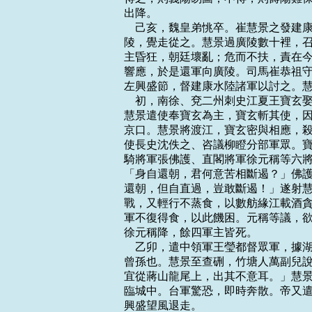
出降。

    己亥，魏皇弟恌卒。崔慧景之發
陵，覺走從之。慧景過廣陵數十裡，召
主昏狂，朝廷壞亂；危而不扶，責在今
響應，於是還軍向廣陵。司馬崔恭祖守
左興盛節，督建康水陸諸軍以討之。慧
    初，南徐、兗二州刺史江夏王寶
慧景遣使奉寶玄為主，寶玄斬其使，因
京口。慧景將渡江，寶玄密與相應，殺
使長史沈佚之、咨議柳瞪分部軍眾。寶
騎將軍張佛護、直閣將軍徐元稱等六將
「身自還朝，君何意苦相斷遏？」佛護
還朝，但自直過，豈敢斷遏！」遂射慧
戰，又輕行不蒸食，以數舫緣江載酒貪
軍不復得食，以此饑困。元稱等議，欲
徐元稱降，餘四軍主皆死。

    乙卯，遣中領軍王瑩都督眾軍，
曾孫也。慧景至查硎，竹塘人萬副兒說
宜從蔣山龍尾上，出其不意耳。」慧景
臨城中。台軍驚恐，即時奔散。帝又遣
興盛望風退走。
