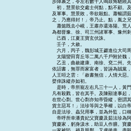
步障裹之，令左右數十人鳴鼓角馳繞其
    初，慧景欲交處士何點，點不顧
及軍事。慧景敗，帝欲殺點。蕭暢謂茹
之，乃應得封！」帝乃止。點，胤之兄
    蕭懿既去小峴，王肅亦還洛陽。
為都督豫、徐、司三州諸軍事、豫州刺
    己酉，江夏王寶玄伏誅。

    壬子，大赦。

    六月，丙子，魏彭城王勰進位大
    太陽蠻田育丘等二萬八千戶附於魏
    乙丑，曲赦建康、南徐、兗二州
依詔書，無罪而家富者，皆誣為賊黨，
人王咺之雲：「赦書無信，人情大惡。
嬖倖誅縱亦如初。

    是時，帝所寵左右凡三十一人，
凡有殺戮，皆在其手。及陳顯達事起，
在世心剽。世心剽亦知帝昏縱，密謂其
貨主惡耳！」法珍等與之爭權，以白帝
自是法珍、蟲兒用事，並為外監，口稱
    帝呼所幸潘貴妃父寶慶及茹法珍
寶慶家，躬身汲水，助豆人作膳。寶慶
一家被陷，禍及親鄰。又慮後患，盡殺