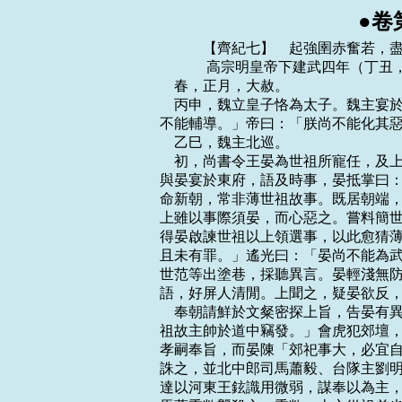
●卷
    　　【齊紀七】　起強圉赤奮若，盡著雍攝提格，凡二年。
    　　 高宗明皇帝下建武四年（丁丑，公元四九七年）
    春，正月，大赦。
    丙申，魏立皇子恪為太子。魏主宴於清徽堂，語及太子恂，李沖謝曰：「臣忝師傅，
不能輔導。」帝曰：「朕尚不能化其惡，師傅何謝也！」
    乙巳，魏主北巡。
    初，尚書令王晏為世祖所寵任，及上謀廢郁林王，晏即欣然推奉。郁林王已廢，上
與晏宴於東府，語及時事，晏抵掌曰：「公常言晏怯，今定何如？」上即位，晏自謂佐
命新朝，常非薄世祖故事。既居朝端，事多專決，內外要職，並用所親，每與上爭用人。
上雖以事際須晏，而心惡之。嘗料簡世祖中詔，得與晏手敕三百餘紙，皆論國家事，又
得晏啟諫世祖以上領選事，以此愈猜薄之。始安王遙光勸上誅晏，上曰：「晏於我有功，
且未有罪。」遙光曰：「晏尚不能為武帝，安能為陛下乎！」上默然。上遣心腹左右陳
世范等出塗巷，採聽異言。晏輕淺無防，意望開府，數呼相工自視，雲當大貴；與賓客
語，好屏人清閒。上聞之，疑晏欲反，遂有誅晏之意。
    奉朝請鮮於文粲密探上旨，告晏有異志。世范又啟上雲：「晏謀因四年南郊，與世
祖故主帥於道中竊發。」會虎犯郊壇，上愈懼。未郊一日，有敕停行，先報晏及徐孝嗣。
孝嗣奉旨，而晏陳「郊祀事大，必宜自力。」上益信世范之言。丙辰，召晏於華林省，
誅之，並北中郎司馬蕭毅、台隊主劉明達，及晏子德元、德和。下詔雲：「晏與毅、明
達以河東王鉉識用微弱，謀奉以為主，使守虛器。」晏弟詡為廣州刺史，上遣南中郎司
馬蕭季敞襲殺之。季敞，上之從祖弟也。蕭毅奢豪，好弓馬，為上所忌，故因事陷之。
河東王鉉先以少年才弱，故未為上所殺。鉉朝見，常鞠躬俯僂，不敢平行直視。至是，
年稍長，遂坐晏事免官，禁不得與外人交通。
    郁林王之將廢也，晏從弟御史中丞思遠謂晏曰：「兄荷世祖厚恩，今一旦贊人如此
事；彼或可以權計相須，未知兄將來何以自立！若及此引決，猶可保全門戶，不失後
名。」晏曰：「方啖粥，未暇此事。」及拜驃騎將軍，集會子弟，謂思遠兄思征曰：
「隆昌之末，阿戎勸吾自裁；若從其語，豈有今日！」思遠遽應曰：「如阿戎所見，今
猶未晚也！」思遠知上外待晏厚而內已疑異，乘間謂晏曰：「時事稍異，兄亦覺不？凡
人多拙於自謀，而巧於謀人。」晏不應。思遠退，晏方歎曰：「世乃有勸人死者！」旬
日而晏敗。上聞思遠言，故不之罪，仍遷侍中。
    晏外弟尉氏阮孝緒亦知晏必敗，晏屢至其門，逃匿不見。嘗食醬美，問知得於晏家，
吐而覆之。乃晏敗，人為之懼，孝緒曰：「親而不黨，何懼之有！」卒免於罪。
    二月，壬戌，魏主至太原。
    甲子，以左僕射徐孝嗣為尚書令，征虜將軍蕭季敞為廣州刺史。
    癸酉，魏主至平城，引見穆泰、陸睿之黨問之，無一人稱枉者；時人皆服任城王澄
之明。穆泰及其親黨皆伏誅；賜陸睿死於獄，宥其妻子，徙遼西為民。
    初，魏主遷都，變易舊俗，并州刺史新興公丕皆所不樂；帝以其宗室耆舊，亦不之
逼，但誘示大理，令其不生同異而已。及朝臣皆變衣冠，硃衣滿坐，而丕獨胡服於其間，
晚乃稍加冠帶，而不能修飾容儀，帝亦不強也。
    太子恂自平城將遷洛陽，元隆與穆泰等密謀留恂，因舉兵斷關，規據陘北。丕在並
州，隆等以其謀告之。丕外慮不成，口雖折難，心頗然之。及事覺，丕從帝至平城，帝
每推問秦等，常令丕坐觀。有司奏元業、元隆、元超罪當族，丕應從坐。帝以丕當受詔
許以不死，所免死為民，留其後妻、二子，與居於太原，殺隆、超、同產乙升，餘子徙
敦煌。初，丕、睿與僕射李沖、領軍於烈俱受不死之詔。睿既誅，帝賜沖、烈詔曰：
「睿反逆之志，自負幽冥；違誓在彼，不關朕也。反逆既異餘犯，雖欲矜恕，如何可得？
然猶不忘前言，聽自死別府，免其孥戮。元丕二子、一弟，首為賊端，連坐應死，特恕
為民。朕本期始終而徙自棄絕，違心乖念，一何可悲！故此別示，想無致怪。謀反之外，
皎如白日耳。」沖、烈皆上表謝。
    臣光曰：夫爵祿廢置，殺生予奪，人君所以馭臣之大柄也。是故先王之制，雖有親、
故、賢、能、功、貴、勤、賓，苟有其罪，不直赦也，必議於槐棘之下，可赦則赦，可
宥則宥，可刑則刑，可殺則殺。輕重視情，寬猛隨時。故君得以施恩而不失其威，臣得
以免罪而不敢自恃。及魏則不然，勳貴之臣，往往豫許之以不死；使彼驕而觸罪，又從
而殺之。是以不信之令誘之使陷於死地也。刑政之失，無此為大焉！
    是時，代鄉舊族，多與泰等連謀，唯於烈一族無所染涉，帝由是益重之。帝以北方
酋長及侍子畏暑，聽秋朝洛陽，春還部落，時人謂之「雁臣」。
    三月，己酉，魏主南至離石。叛胡請降，詔宥之。
    夏，四月，庚申，至龍門，遣使祀夏禹。癸亥，至蒲阪，祀虞舜。辛未，至長安。
    魏太子恂既廢，頗自悔過。御史中尉李彪密表恂復與左右謀逆，魏主使中書侍郎邢
蠻與鹹陽王禧，奉詔□椒酒詣河陽，賜恂死，斂以粗棺、常服，瘞於河陽。
    癸未，魏大將軍宋明王劉昶卒於彭城，追加九錫，葬以殊禮。
    五月，己丑，魏主東還，泛渭入河。壬辰，遣使祀周文王於車，武王於鎬。六月，
庚申，還洛陽。
    壬戌，魏發冀、定、瀛、相、濟五州兵馬二十萬，將入寇。
    魏穆泰之反也，中書監魏郡公穆羆與之通謀，赦後事發，削官爵為民。羆弟司空亮
以府事付司馬慕容契，上表自劾，魏主優詔不許；亮固請不已，癸亥，聽亮遜位。
    丁卯，魏分六師以定行留。
    秋，七月，甲午，魏立昭儀馮氏為皇後。後欲母養太子恪；恪母高氏自代如洛陽，
暴卒於共縣。
    戊辰，魏以穆亮為征北大將軍、開府儀同三司、冀州刺史。
    八月，丙辰，魏詔中外戒嚴。
    壬戌，魏立皇子愉為京兆王，懌為清河王，懷為廣平王。
    追尊景皇所生王氏為恭太后。甲戌，魏講武於華林園；庚辰，軍發洛陽。使吏部尚
書任城王澄居守；以御史中丞李彪兼度支尚書，與僕射李沖參治留台事。假彭城王勰中
軍大將軍，勰辭曰：「親疏並用，古之道也。臣獨何人。頻煩寵授！昔陳思求而不允，
愚臣不請而得，何否泰之相遠也！」魏主大笑，執勰手曰：「二曹以才名相忌，吾與汝
以道德相親。」
    上遣軍主、直閣將軍胡松助北襄城太守成公期戍赭陽，軍主鮑舉助西汝南、北義陽
二郡太守黃瑤起戍舞陰。
    魏以氐帥楊靈珍為南梁州刺史。靈珍舉州來降，送其母及子於南鄭以為質，遣其弟
婆羅阿卜珍將步騎萬餘襲魏武興王楊集始，殺其二弟集同、集眾；集始窘急，請降。九
月，丁酉，魏主以河南尹李崇為都督隴右諸軍事，將兵數萬討之。
    初，魏遷洛陽，荊州刺史薛真度勸魏主先取樊、鄧。真度引兵寇南陽，太守房伯玉
擊敗之。魏主怒，以南陽小郡，志必滅之，遂引兵向襄陽；彭城王勰等三十六軍前後相
繼，眾號百萬，吹脣沸地。辛丑，魏主留諸將攻赭陽，自引兵南下；癸卯，至宛，夜襲
其郛，克之。房伯玉嬰內城拒守。魏主遣中書捨人孫延景謂伯玉曰：「我今蕩壹六合，
非如向時冬來春去。不有所克，終不還北。卿此城當我六龍之首，無容不先攻取；遠期
一年，近止一月。封侯、梟首，事在俯仰，宜善圖之！且卿有三罪，今令卿知：卿先事
武帝，蒙殊常之寵，不能建忠致命而盡節於其仇，罪一也；頃年薛真度來，卿傷我偏師，
罪二也；今鸞輅親臨，不面縛麾下，罪三也。」伯玉遣軍副樂稚柔對曰：「承欲攻圍，
期於必克。卑微常人，得抗大威，真可謂獲其死所！外臣蒙武帝采拔，豈敢忘恩！但嗣
君失德，主上光紹大宗，非哺副億兆之深望，抑亦兼武皇之遺赦；是以區區盡節，不敢
失墜。往者北師深入，寇擾邊民，輒厲將士以修職業。返己而言，不應垂責。」
    宛城東南隅溝上有橋，魏主引兵過之。伯玉使勇士數人，衣斑衣，戴虎頭帽，伏於
竇下，突出擊之，魏主人馬俱驚；召善射者原靈度射之，應弦而斃，乃得免。
    李崇槎山分道，出氐不意，表裡襲之；群氐皆棄楊靈珍散歸。靈珍之眾減太半，崇
進據赤土。靈珍遣從弟建帥五千人屯龍門，自帥精勇一萬屯鷲硤；龍門之北數十裡中，
伐樹塞路；鷲硤之口，積大木，聚礌石，臨崖下之，以拒魏兵。崇命統軍慕容拒帥眾五
千從它路夜襲龍門，破之。崇自攻鷲硤，靈珍連戰敗走；俘其妻子，遂克武興。梁州刺
史陰廣宗、參軍鄭猷等將兵救靈珍；崇進擊，大破之，斬楊婆羅阿卜珍，生擒猷等；靈
珍奔還漢中。魏主聞之，喜曰：「使朕無西顧之憂者，李崇也。」以崇為都督梁、秦二
州諸軍事、梁州刺史，以安集其地。
    丁未，魏主發南陽，留太尉鹹陽王禧等攻之。己酉，魏主至新野，新野太守劉思忌
拒守。冬，十月，丁巳，魏軍攻之，不克，築長圍守之，遣人謂城中曰：「房伯玉已降，
汝何為獨取糜碎！」思忌遣人對曰：「城中兵食猶多，未暇從汝小虜語也！」魏右軍府
長史韓顯宗將別軍屯赭陽，成公期遣胡松引蠻兵攻其營，顯宗力戰破之，斬其裨將高法
援。顯宗至新野，魏主謂曰：「卿破賊斬將，殊益軍勢。朕方攻堅城，何為不作露布？」
對曰：「頃聞鎮南將軍王肅獲賊二、三人，驢馬數匹，皆為露布；臣在東觀，私常哂之。
近雖仰憑威靈，得摧丑虜，兵寡力弱，擒斬不多。脫復高曳長縑，虛張功烈，尤而效之，
其罪彌大。臣所以不敢為之，解上而已。」魏主益賢之。
    上詔徐州刺史裴叔業引兵救雍州。叔業啟稱：「北人不樂遠行，唯樂鈔掠。若侵虜
境，則司、雍之寇自然分矣。」上從之。叔業引兵攻虹城，獲男女四千餘人。
    甲戌，遣太子中庶子蕭衍、右軍司馬張稷救雍州。十一月，甲午，前軍將軍韓秀方
等十五將降於魏。丁酉，魏敗齊兵於沔北，將軍王伏保等為魏所獲。
    丙辰，以楊靈珍為北秦州刺史、仇池公、武都王。
    新野人張□者帥萬餘家據柵拒魏。十二月，庚申，魏人攻拔之。雍州刺史曹虎與房
伯玉不協，故緩救之，頓軍樊城。
    丁丑，詔遣度支尚書崔慧景救雍州，假慧景節，帥眾二萬、騎千匹向襄陽，雍州眾
軍並受節度。
    庚午，魏主南臨沔水；戊寅，還新野。
    將軍王曇紛以萬餘人攻魏南青州黃郭戍，魏戍主崔僧淵破之，舉軍皆沒。將軍魯康
祚、趙公政將兵萬人侵魏太倉口，魏豫州刺史王肅使長史清河傅永將甲士三千擊之。康
祚等軍於淮南，永軍於淮北，相去十餘里。永曰：「南人好夜斫營，必於渡淮之所置火
以記淺處。」乃夜分兵為二部，伏於營外；又以瓠貯火，密使人過淮南岸，於深處置之，
戒曰：「見火起，則亦然之。」是夜，康祚等果引兵斫永營；伏兵夾擊之。康祚等走趣
淮水，火既競起，不知所從，溺死及斬首數千級，生擒公政，獲康祚之屍以歸。豫州刺
史裴叔業侵魏楚王戍，肅復令永擊之。永將心腹一人馳詣楚王戍，令填外塹，夜伏戰士
千人於城外。曉而叔業等至城東，部分將置長圍。永伏兵擊其後軍，破之。叔業留將佐
守營，自將精兵數千救之。永登門樓，望叔業南行數裡，則開門奮擊，大破之，獲叔業
傘扇、鼓幕、甲仗萬餘。叔業進退失據，遂走。左右欲追之，永曰：「吾弱卒不滿三千，
彼精甲猶盛，非力屈而敗，自墜吾計中耳。既不測我之虛實，足使喪膽。俘此足矣，何
更追之！」魏主遣謁者就拜永安遠將軍、汝南太守，封貝丘縣男。永有勇力，好學能文。
魏主常歎曰：「上馬能擊賊，下馬作露版，唯傅修期耳！」曲江公遙欣好武事，上以諸
子尚幼，內親則仗遙欣兄弟，外親則倚後弟西中郎長史彭城劉暄、內弟太子詹事江祏。
故以始安王遙光為揚州刺史，居中用事；遙欣為都督荊、雍等七州諸軍事、荊州刺史，
鎮據西面。而遙欣在江陵，多招才勇，厚自封殖，上甚惡之。遙欣侮南郡太守劉季連，
季連密表遙欣有異跡；上乃以季連為益州刺史，使據遙欣上流以制之。季連，思考之子
也。
    是歲，高昌王馬儒遣司馬王體玄入貢於魏，請兵迎接，求舉國內徙；魏主遣明威將
軍韓安保迎之，割伊吾之地五百裡以居儒眾。儒遣左長史顧禮、右長史金城□嘉將步騎
一千五百迎安保，而安保不至；禮、嘉還高昌，安保亦還伊吾。安保遣其屬朝興安等使
高昌，儒復遣顧禮將世子義舒迎安保，至白棘城，去高昌百六十裡。高昌舊人戀土，不
願東遷，相與殺儒，立□喜為王，復臣於柔然。安保獨與顧禮、馬義舒還洛陽。
    　　 高宗明皇帝下永泰元年（戊寅，公元四九八年）
    春，正月，癸未朔，大赦。
    加中軍將軍徐孝嗣開府儀同三司，孝嗣固辭。
    魏軍李佐攻新野，丁亥，拔之，縛劉思忌，問之曰：「今欲降未？」思忌曰：「寧
為南鬼，不為北臣！」乃殺之。於是沔北大震。戊子，湖陽戍主蔡道福，辛卯，赭陽戍
主成公期，壬辰，舞陰戍主黃瑤起、南鄉太守席謙，相繼南遁。瑤起為魏所獲，魏主以
賜王肅，肅臠而食之。乙巳，命太尉陳顯達救雍州。
    上有疾，以近親寡弱，忌高、武子孫。時高、武子孫猶有十王，每朔望入朝，上還
後宮輒歎息曰：「我及司徒諸子皆不長，高、武子孫日益長大！」上欲盡除高、武之族，
以微言問陳顯達，對曰：「此等豈足介慮！」以問揚州刺史始安王遙光，遙光以為當以
次施行。遙光有足疾，上常令乘輿自望賢門入。每與上屏人久語畢。上索香火，嗚咽流
涕，明日必有所誅。會上疾暴甚，絕而復甦，遙光遂行其策。丁未，殺河東王鉉、臨賀
王子岳、西陽王子文、永陽王子峻、南康王子琳、衡陽王子鈱、湘東王子建、南郡王子
夏、桂陽王昭粲、巴陵王昭秀，於是太祖、世祖及世宗諸子皆盡矣。鉉等已死，乃使公
卿奏其罪狀，請誅之，下詔不許；再奏，然後許之。南康侍讀濟陽江泌哭子琳，淚盡，
繼之以血；親視殯葬畢，乃去。
    庚戌，魏主如南陽。二月，癸丑，詔左衛將軍蕭惠休等救壽陽。甲子，魏人拔宛北
城，房伯玉面縛出降。伯玉從父弟思安為魏中統軍，數為伯玉泣請，魏主乃赦之。庚午，
魏主如新。辛巳，以彭城王勰為使持節、都督南征諸軍事、中軍大將軍、開府儀同三司。
三月，壬午朔，崔慧景、蕭衍大敗於鄧城。時慧景至襄陽，五郡已沒，慧景與衍及軍主
劉山陽、傅法憲等帥五千餘人進行鄧城，魏數萬騎奄至，諸軍登城拒守。時將士蓐食輕
行，皆有饑懼之色。衍欲出戰，慧景曰：「虜不夜圍人城，待日暮自當去。」既而魏眾
轉至。慧景於南門拔軍去，諸軍不相知，相繼皆遁。魏兵自北門入，劉山陽與部曲數百
人斷後死戰，且戰且卻行。慧景過鬧溝，軍人相蹈藉，橋皆斷壞。魏兵夾路射之，殺傅
法憲，士卒赴溝死者相枕，山陽取襖仗填溝乘之，得免。魏主將大兵追之，晡時至沔。
山陽據城苦戰，至暮，魏兵乃退。諸軍恐懼，是夕，皆下船還襄陽。
    庚寅，魏主將十萬眾，羽儀華蓋，以圍樊城，曹虎閉門自守。魏主臨沔水，望襄陽
岸，乃去，如湖陽；辛亥，如懸瓠。
    魏鎮南將軍王肅攻義陽，裴叔業將兵五萬圍渦陽以救義陽。魏南兗州刺史濟北孟表
守渦陽，糧盡，食草木皮葉。叔業積所殺魏人高五丈以示城內；別遣軍主蕭鐀等攻龍亢，
魏廣陵王羽救之。叔業引兵擊羽，大破之，追獲其節。魏主使安遠將軍傅永、征虜將軍
劉藻、假輔國將軍高聰等救渦陽，並受王肅節度。叔業進擊，大破之，聰奔懸瓠，永收
散卒徐還。叔業再戰，凡斬首萬級，俘三千餘人，獲器械雜畜財物以千萬計。魏主命鎖
三將詣懸瓠。劉藻、高聰免死，徙平州；傅永奪官爵；黜王肅為平南將軍。肅表請更遣
軍救渦陽，魏主報曰：「觀卿意，必以藻等新敗，故難於更往。朕今少分兵則不足制敵，
多分兵則禁旅有闕，卿審圖之。義陽當止則止，當下則下；若失渦陽，卿之過也。」肅
乃解義陽之圍