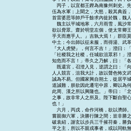
    丙子，以宜都王鏗為南豫州刺史
伍為水軍；上聞之，大怒，殺其典簽，
首雷婆思等帥戶千餘求內徙於魏，魏人
    魏主以平城地寒，六月雨雪，風
欲以脅眾。齋於明堂左個，使太常卿王
乎天而應乎人。』吉孰大焉！」群臣莫
中土；今出師以征未服，而得湯、武革
『大人虎變』，何言不吉！」澄曰：「
「社稷我之社稷，任城欲沮眾邪！」澄
知危而不言！」帝久之乃解，曰：「各
    既還宮，召澄入見，逆謂之曰：
人人競言，沮我大計，故以聲色怖文武
誠為不易。但國家興自朔土，徙居平城
道誠難，朕欲因此遷宅中原，卿以為何
此周、漢之所以興隆也。」帝曰：「北
之事，故非常人之所及。陛下斷自聖心
也！」

    六月，丙戌，命作河橋，欲以濟
嘗親御六軍，決勝行陳之間；豈非勝之
破袁紹，謝玄以步兵三千摧苻秦，勝負
平之主，所以不親戎事者，或以同軌無