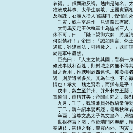
衣裾。」俄而融及禍。勉由是知名。太
准鼓成其事。太學生虞羲、丘國賓竊相
及融誅，召准入捨人省詰問，惶懼而死
    壬寅，魏主至肆州，見道路民有跛
    大司馬安定王休執軍士為盜者三
休不可，曰：「陛下親御六師，將遠清
何以禁奸！」帝曰：「誠如卿言。然王
遇朕，雖違軍法，可特赦之。」既而謂
於是軍中肅然。

    臣光曰：「人主之於其國，譬猶
修政事以利百姓，則封域之內無不得其
目之近用，推聰明於四遠也。彼廢疾者
遇，則所遺者多矣。其為仁也，不亦微
惜也！孝文，魏之賢君，而猶有是乎！
    戊申，魏主至并州。并州刺史王
置道側，虛稱其美；帝聞而問之，襲對
    九月，壬子，魏遣兼員外散騎常侍
    丁巳，魏主詔車駕所經，傷民秋稼
    辛酉，追尊文惠太子為文皇帝，廟號
    世祖梓宮下渚，帝於端門內奉辭
奏胡伎，鞞鐸之聲，響震內外。丙寅，