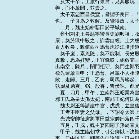
    及太子卒，上履行東宮，見其服
善，而不啟聞，並責之。

    太子素惡西昌侯鸞，嘗謂子良曰
也。」子良為之救解。及鸞得政，太子
    二月，魏主始耕藉田於平城南。

    雍州刺史王奐惡寧蠻長史劉興祖
康；奐於獄中殺之，詐雲自經。上大怒
百人收奐，敕鎮西司馬曹虎從江陵步道
    奐子彪，素兇險，奐不能制。長
真敕，恐為奸變，正宜錄取，馳啟聞耳
出南堂，陳兵，閉門拒守。奐門生鄭羽
欲先遣啟自申；正恐曹、呂輩小人相陵
敗，走歸。三月，乙亥，司馬黃瑤起、
執彪及弟爽、弼、殷睿，皆伏誅。彪兄
    夏，四月，甲午，立南郡王昭業
邪王氏為皇太孫太妃，南郡王妃何氏為
    魏太尉丕等請建中宮，戊戌，立
「王者不臣妻之父母」，下詔令太師上
    光城蠻帥征虜將軍田益宗帥部落四
    五月，壬戌，魏主宴四廟子孫於宣
    甲子，魏主臨朝堂，引公卿以下
事，日中以前，卿等先自論議；日中以