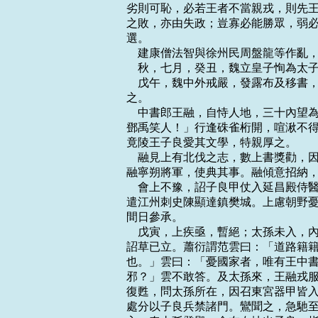
劣則可恥，必若王者不當親戎，則先王
之敗，亦由失政；豈寡必能勝眾，弱必
選。

    建康僧法智與徐州民周盤龍等作
    秋，七月，癸丑，魏立皇子恂為太子
    戊午，魏中外戒嚴，發露布及移
之。

    中書郎王融，自恃人地，三十內
鄧禹笑人！」行逢硃雀桁開，喧湫不得
竟陵王子良愛其文學，特親厚之。

    融見上有北伐之志，數上書獎勸
融寧朔將軍，使典其事。融傾意招納，
    會上不豫，詔子良甲仗入延昌殿
遣江州刺史陳顯達鎮樊城。上慮朝野憂
間日參承。

    戊寅，上疾亟，暫絕；太孫未入
詔草已立。蕭衍謂范雲曰：「道路籍籍
也。」雲曰：「憂國家者，唯有王中書
邪？」雲不敢答。及太孫來，王融戎服
復甦，問太孫所在，因召東宮器甲皆入
處分以子良兵禁諸門。鸞聞之，急馳至