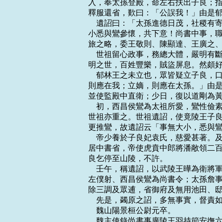
入，奉太孫登殿，命左右扶出子良；指
釋服還省，歎曰：「公誤我！」由是郁
    遺詔曰：「太孫進德日茂，社稷
小悉與鸞參懷，共下意！尚書中事，職
旅之略，委王敬則、陳顯達、王廣之、
    世祖留心政事，務總大體，嚴明
明之世，百姓豐樂，賊盜屏息。然頗好
    郁林王之未立也，眾皆疑立子良
則應在我；立嫡，則應在太孫。」由是
並使監殿中直衛；少日，復以道剛為黃
    初，西昌侯鸞為太祖所愛，鸞性
世祖亦重之。世祖遺詔，使竟陵王子良
更推鸞，故遺詔云「事無大小，悉與鸞
    帝少養於子良妃袁氏，慈愛甚著
居中書省，帝使虎賁中郎將潘敞領二百
良乞停至山陵，不許。

    壬午，稱遺詔，以武陵王曄為衛
左僕射、西昌侯鸞為尚書令；太孫詹事
除三調及眾逋，省御府及無用池田、邸
    先是，蠲原之詔，多無事實，督
    魏山陽景桓公尉元卒。

    魏主使錄尚書事廣陵王羽持節安