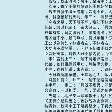
    戊辰，魏主濟河；庚午，至洛陽；
    乙亥，鄧至王像舒彭遣其子舊朝於
    魏主自發平城至洛陽，霖雨不止
出。群臣稽顙於馬前。帝曰：「廟算已
「今者之舉，天下所不願，唯陛下欲之
其辭，敢以死請！」帝大怒曰：「吾方
斧鉞有常，卿勿復言！」策馬將出，於
者興發不小，動而無成，何以示後！朕
王公以為何如？欲遷者左，不欲者右。
大功者不謀於眾。』今陛下苟輟南伐之
臣皆呼萬歲。時舊人雖不願內徙，而憚
    李沖言於上曰：「陛下將定鼎洛
代都，俟群臣經營畢功，然後備文物、
小停，春首即還，未宜歸北。」乃遣任
「今日真所謂革也。王其勉之！」帝以
「卿意如何？」烈曰：「陛下聖略淵遠
中半耳。」帝曰：「卿既不唱異，即是
台庶政，一以相委。」烈，栗磾之孫也
    先是，北地民支酉聚眾數千，起
民王廣亦起兵應之，攻執魏刺史劉藻，
待齊救。魏河南王干引兵擊之，干兵大
智伯遣軍主席德仁等將兵數千與相應接