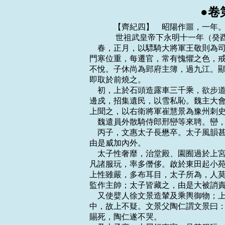
●卷
    　　【齊紀四】　昭陽作噩，一年。
    　　 世祖武皇帝下永明十一年（癸
    春，正月，以驃騎大將軍王敬則
門寒位重，每遷官，常有愧懼之色，戒
不悅。子休尚為郢府主簿，過九江。顯
即取於前燒之。

    初，上於石頭造露車三千乘，欲
邊戍，招集遺民，以雪私恥。魏主大會
上聞之，以右衛將軍崔慧景為豫州刺史
    魏遣員外散騎侍郎邢巒等來聘。巒
    丙子，文惠太子長懋卒。太子風
由是威加內外。

    太子性奢靡，治堂殿、園囿過於
凡諸服玩，率多僭侈。啟於東田起小苑
上性雖嚴，多布耳目，太子所為，人莫
監作主帥；太子皆藏之，由是大被誚責
    又使嬖人徐文景造輦及乘輿御物
中，故上不疑。文景父陶仁謂文景曰：
賜死，陶仁遂不哭。
