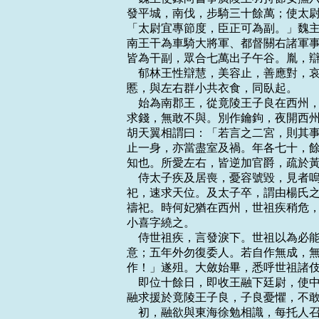
發平城，南伐，步騎三十餘萬；使太尉
「太尉宜專節度，臣正可為副。」魏主
南王干為車騎大將軍、都督關右諸軍事
皆為干副，眾合七萬出子午谷。胤，辯
    郁林王性辯慧，美容止，善應對
慝，與左右群小共衣食，同臥起。

    始為南郡王，從竟陵王子良在西
求錢，無敢不與。別作鑰鉤，夜開西州
胡天翼相謂曰：「若言之二宮，則其事
止一身，亦當盡室及禍。年各七十，餘
知也。所愛左右，皆逆加官爵，疏於黃
    侍太子疾及居喪，憂容號毀，見
祀，速求天位。及太子卒，謂由楊氏之
禱祀。時何妃猶在西州，世祖疾稍危，
小喜字繞之。

    侍世祖疾，言發淚下。世祖以為
意；五年外勿復委人。若自作無成，無
作！」遂殂。大斂始畢，悉呼世祖諸伎
    即位十餘日，即收王融下廷尉，
融求援於竟陵王子良，子良憂懼，不敢
    初，融欲與東海徐勉相識，每托人