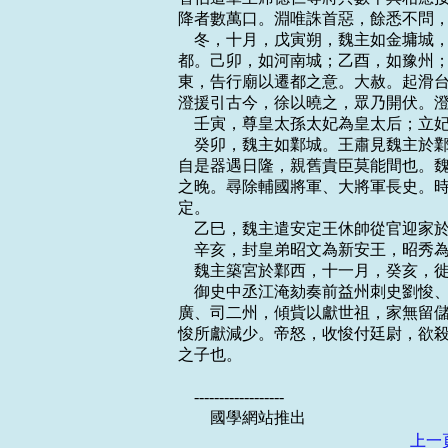
降者數萬口。淵唯誅首惡，餘悉不問，
    冬，十月，戊寅朔，魏主如金墉
都。己卯，如河南城；乙酉，如豫州；
東，告行廟以遷都之意。大赦。起滑台
澄援引古今，徐以曉之，眾乃開伏。澄
    壬寅，尊皇太孫太妃為皇太后；立妃
    癸卯，魏主如鄴城。王肅見魏主
自是器遇日隆，親舊貴臣莫能間也。魏
之晚。尋除輔國將軍、大將軍長史。時
定。

    乙巳，魏主遣安定王休帥從官迎家於
    辛亥，封皇弟昭文為新安王，昭秀
    魏主築宮於鄴西，十一月，癸亥，徙
    御史中丞江淹劾奏前益州刺史劉
廣、司二州，傾貲以獻世祖，家無留儲
悛所獻減少。帝怒，收悛付廷尉，欲殺
之子也。

    ------------------

上一