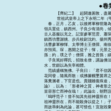
●卷
    　　【齊紀二】　起閼逢困敦，盡屠維大荒落，凡六年。
    　　 世祖武皇帝上之下永明二年（甲子，公元四八四年）
    春，正月，乙亥，以後將軍柳世隆為尚書右僕射；竟陵王子良為護軍將軍兼司徒，
領兵置佐，鎮西州。子良少有清尚，傾意賓客，才俊之士，皆游集其門。開西邸，多聚
古人器服以充之。記室參軍范雲、蕭琛、樂安任昉、法曹參軍王融、衛軍東閣祭酒蕭衍、
鎮西功曹謝朓、步兵校尉沈約、揚州秀才吳郡陸倕，並以文學，尤見親待，號曰八友。
法曹參軍柳惲、太學博士王僧孺、南徐州秀才濟陽江革、尚書殿中郎范縝、會稽孔休源
亦預焉。琛，惠開之從子；惲，元景之從孫；融，僧達之孫；衍，順之之子；朓，述之
孫；約，璞之子；僧孺，雅之曾孫；縝，雲之從兄也。
    子良篤好釋氏，招致名僧，講論佛法。道俗之盛，江左未有。或親為眾僧賦食、行
水，世頗以為失宰相體。
    范縝盛稱無佛。子良曰：「君不信因果，何得有富貴、貧賤？」縝曰：「人生如樹
花同發，隨風而散：或拂簾幌墜茵席之上，或關籬牆落糞溷之中。墜茵席者，殿下是也；
落糞溷者，下官是也。貴賤雖復殊途，因果竟在何處！」子良無以難。縝又著《神滅
論》，以為：「形者神之質，神者形之用也。神之於形，猶利之於刀；未聞刀沒而利存，
豈容形亡而神在哉！」此論出，朝野諠譁，難之，終不能屈。太原王琰著論譏縝曰：
「嗚呼范子！曾不知其先祖神靈所在！」欲以杜縝後對。縝對曰：「嗚呼王子！知其先
祖神靈所在，而不能殺身以從之！」子良使王融謂之曰：「以卿才美，何患不至中書郎；
而故乖剌為此論，甚可惜也！宜急毀棄之。」縝大笑曰：「使范縝賣論取官，已至令、
僕矣，何但中書郎邪！」
    蕭衍好籌略，有文武才幹，王儉深器異之，曰：「蕭郎出三十，貴不可言。」
    壬寅，以柳世隆為尚書左僕射，丹陽尹李安民為右僕射，王儉領丹陽尹。
    夏，四月，甲寅，魏主如方山；戊午，還宮；庚申，如鴻池；丁卯，還宮。
    五月，甲申，魏遣員外散騎常侍李彪等來聘。
    六月，壬寅朔，中書捨人吳興茹法亮封望蔡男。時中書捨人四人，各住一省，謂之
「四戶」，以法亮及臨海呂文顯等為之；既總重權，勢傾朝廷，守宰數遷換去來，四方
餉遺，歲數百萬。法亮嘗於眾中語人曰：「何須求外祿！此一戶中，年辦百萬。」蓋約
言之也。後因天文有變，王儉極言「文顯等專權徇私，上天見異，禍由四戶」。上手詔
酬答，而不能改也。
    魏舊制：戶調帛二匹，絮二斤，絲一斤，谷二十斛；又入帛一匹二丈，委之州庫，
以供調外之費；所調各隨土之所出。丁卯，詔曰：「置官班祿，行之尚矣；自中原喪亂，
茲制中絕。朕憲章舊典，始班俸祿。戶增調帛三匹，谷二斛九鬥，以為官司之祿；增調
外帛二匹。祿行之後，贓滿一匹者死。變法改度，宜為更始，其大赦天下。」
    秋，七月，甲申，立皇子子倫為巴陵王。
    乙未，魏主如武州山石窟寺。
    九月，魏詔，班祿以十月為始，季別受之。舊律，枉法十匹，義贓二十匹，罪死；
至是，義贓一匹，枉法無多少，皆死。仍分命使者，糾按守宰之貪者。
    秦、益二州刺史恆農李洪之以外戚貴顯，為治貪暴，班祿之後，洪之首以贓敗。魏
主命鎖赴平城，集百官親臨數之；猶以其大臣，聽在家自裁。自餘守宰坐贓死者四十餘
人。受祿者無不跼蹐，賕賂殆絕。然吏民犯它罪者，魏主率寬之，疑罪奏讞多減死徙邊，
歲以千計。都下決大辟，歲不過五六人，州鎮亦簡。
    久之，淮南王佗奏請依舊斷祿，文明太后召群臣議之。中書監高閭以為：「饑寒切
身，慈母不能保其子。今給祿，則廉者足以無濫，貪者足以勸慕；不給，則貪者得肆其
奸，廉者不能自保。淮南之議，不亦謬乎！」詔從閭議。
    閭又上表，以為：「北狄悍愚，同於禽獸。所長者野戰，所短者攻城。若以狄之所
短奪其所長，則雖眾不能成患，雖來不能深入。又，狄散居野澤，隨逐水草，戰則與家
業並至，奔則與畜牧俱逃，不□資糧而飲食自足，是以歷代能為邊患。六鎮勢分，倍眾
不鬥，互相圍逼，難以制之。請依秦、漢故事，於六鎮之北築長城，擇要害之地，往往
開門，造小城於其側，置兵扞守。狄既不攻城，野掠無獲，草盡則走，終必懲艾。計六
鎮東西不過千里，一夫一月之功，可城三步之地，強弱相兼，不過用十萬人，一月可就；
雖有暫勞，可以永逸。凡長城有五利：罷游防之苦，一也；北部放牧無抄掠之患，二也；
登城觀敵，以逸待勞，三也；息無時之備，四也；歲常游運，永得不匱，五也。」魏主
優詔答之。
    冬，十月，丁巳，以南徐州刺史長沙王晃為中書監。初，太祖臨終，以晃屬帝，使
處於輦下或近籓，勿令遠出。且曰：「宋氏若非骨肉相殘，它族豈得乘其弊！汝深誡
之！」舊制：諸王在都，唯得置捉刀左右四十人。晃好武飾，及罷南徐州，私載數百人
仗還建康，為禁司所覺，投之江水。帝聞之，大怒，將糾以法，豫章王嶷叩頭流涕曰：
「晃罪誠不足宥；陛下當憶先朝念晃。」帝亦垂泣，由是終無異意，然亦不被親寵。論
者謂帝優於魏文，減於漢明。
    武陵王曄多才藝而疏心幸，亦無寵於帝。嘗侍宴，醉伏地，貂抄肉拌。帝笑曰：
「肉污貂。」對曰：「陛下愛羽毛而疏骨肉。」帝不悅。曄輕財好施，故無畜積；名後
堂山曰「首陽」，蓋怨貧薄也。
    高麗王璉遣使入貢於魏，亦入貢於齊。時高麗方強，魏置諸國使邸，齊使第一，高
麗次之。
    益州大度獠恃險驕恣，前後刺史不能制。及陳顯達為刺史，遣使責其租賧。獠帥曰：
「兩眼刺史尚不敢調我，況一眼乎！」遂殺其使。顯達分部將吏，聲言出獵，夜往襲之，
男女無少長皆斬之。
    晉氏以來，益州刺史皆以名將為之。十一月，丁亥，帝始以始興王鑒為督益、寧諸
軍事、益州刺史，征顯達為中護軍。先是，劫帥韓武方聚黨千餘人斷流為暴，郡縣不能
禁。鑒行至上明，武方出降，長史虞悰等鹹請殺之。鑒曰：「殺之失信，且無以勸善。」
乃啟台而宥之，於是巴西蠻夷為寇暴者皆望風降附。鑒時年十四，行至新城，道路籍籍，
云「陳顯達大選士馬，不肯就征。」乃停新城，遣典簽張曇皙往觀形勢。俄而顯達遣使
詣鑒，鹹勸鑒執之。鑒曰：「顯達立節本朝，必自無此。」居二日，曇皙還，具言「顯
達已遷家出城，日夕望殿下至。」於是乃前。鑒喜文學，器服如素士，蜀人悅之。
    乙未，魏員外散騎常侍李彪等來聘。
    是歲，詔增豫章王嶷封邑為四千戶。宋元嘉之世，諸王入齋閣，得白服、裙帽見人
主；唯出太極四廟，乃備朝服。自後此制遂絕。上於嶷友愛，宮中曲宴，聽依元嘉故事。
嶷固辭不敢，唯車駕至其第，乃白服、烏紗帽以侍宴。至於衣服、器服制度，動皆陳啟，
事無專制，務從減省。上並不許。嶷常慮盛滿，求解揚州，以授竟陵王子良。上終不許，
曰：「畢汝一世，無所多言。」嶷長七尺八寸，善修容範，文物衛從，禮冠百僚，每出
入殿省，瞻望者無不肅然。
    交州刺史李叔獻既受命，而斷割外國貢獻；上欲討之。
    　　 世祖武皇帝上之下永明三年（乙丑，公元四八五年）
    春，正月，丙辰，以大司農劉楷為交州刺史，發南康、廬陵、始興兵以討叔獻。叔
獻耳之，遣使乞更申數年，獻十二隊純銀兜鍪及孔雀毦；上不許。叔獻懼為楷所襲，間
道自湘川還朝。
    戊寅，魏詔曰：「圖讖之興，出於三季，既非經國之典，徒為妖邪所憑。自今圖讖、
秘緯，一皆焚之，留者以大辟論！」又嚴禁諸巫覡及委巷卜筮非經典所載者。
    魏馮太后作《皇誥》十八篇，癸未，大饗群臣於太華殿，班《皇誥》。
    辛卯，上祀南郊，大赦。
    詔復立國學；釋奠先師用上公禮。
    二月，己亥，魏制皇子皇孫有封爵者，歲祿各有差。
    辛丑，上祭北郊。
    三月，丙申，魏封皇弟禧為鹹陽王，干為河南王，羽為廣陵王，雍為穎川王，勰為
始平王，詳為北海王。文明太后令置學館，選師傅以教諸王。勰於兄弟最賢，敏而好學，
善屬文，魏主尤奇愛之。
    夏，四月，癸丑，魏主如方山；甲寅，還宮。
    初，宋太宗置總明觀以集學士，亦謂之東觀。上以國學既立，五月，乙未，省總明
觀。時王儉領國子祭酒，詔於儉宅開學士館，以總明四部書充之。又詔儉以家為府。
    自宋世祖好文章，士大夫悉以文章相尚，無以專經為業者。儉少好《禮》學及《春
秋》，言論造次必於儒者，由是衣冠翕然，更尚儒術。儉撰次朝儀、國典，自晉、宋以
來故事，無不諳憶，故當朝理事，斷決如流。每博議引證，八坐、丞、郎無能異者。令
史咨事常數十人，賓客滿席，儉應接辨析，傍無留滯，發言下筆，皆有音彩。十日一還
學監試諸生，巾卷在庭，劍衛、令史，儀容甚盛。作解散髻，斜插簪，朝野慕之，相與
仿效。儉常謂人曰：「江左風流宰相，唯有謝安。」意以自比也。上深委仗之，士流選
用，奏無不可。
    六月，庚戌，魏進河南王度易侯為車騎將軍，遣給事中吳興丘冠先使河南，並送柔
然使。
    辛亥，魏主如方山。丁巳，還宮。
    秋，七月，癸未，魏遣使拜宕昌王梁彌機兄子彌承為宕昌王。初，彌機死，子彌博
立，為吐谷渾所逼，奔仇池。仇池鎮將穆亮以彌機事魏素厚，矜其滅亡；彌博兇悖，所
部惡之；彌承為眾所附，表請納之。詔許之。亮帥騎三萬軍於龍鵠，擊走吐谷渾，立彌
承而還。亮，崇之曾孫也。
    戊子，魏主如魚池，登青原岡；甲午，還宮；八月，己亥，如彌澤；甲寅，登牛頭
山；甲子，還宮。
    魏初，民多廕附；廕附者皆無官役，而豪強征斂倍於公賦。給事中李安世上言：
「歲饑民流，田業多為豪右所占奪；雖桑井難復，宜更均量，使力業相稱。又，所爭之
田，宜限年斷，事久難明，悉歸今主，以絕詐妄。」魏主善之，由是始議均田。冬，十
月，丁未，詔遣使者循行州郡，與牧守均給天下之田：諸男夫十五以上受露田四十畝，
婦人二十畝，奴婢依良丁；牛一頭，受田三十畝，限止四牛。所授之田，率倍之；三易
之田，再倍之，以供耕作及還受之盈縮。人年及課則受田，老免及身沒則還田。奴婢、
牛隨有無以還受。初受田者，男夫給二十畝，課種桑五十株；桑田皆為世業，身終不還。
恆計見口，有盈者無受無還，不足者受種如法，盈者得賣其盈。諸宰民之官，各隨近給
公田有差，更代相付；賣者坐如律。
    辛酉，魏魏郡王陳建卒。
    魏員外散騎常侍李彪等來聘。
    十二月，乙卯，魏以侍中淮南王佗為司徒。
    柔然犯魏塞，魏任城王澄帥眾拒之，柔然遁去。澄，雲之子也。氐、羌反，詔以澄
為都督梁、益、荊三州諸軍事、梁州刺史。澄至州，討叛柔服，氐、羌皆平。
    初，太祖命黃門郎虞玩之等檢定黃籍。上即位，別立校籍官，置令史，限人一日得
數巧。既連年不已，民愁怨不安。外監會稽呂文度啟上，籍被卻者悉充遠戍，民多逃亡
避罪。富陽民唐□之因以妖術惑眾作亂，攻陷富陽，三吳卻籍者奔之，眾至三萬。
    文度與茹法亮、呂文顯皆以奸諂有寵於上。文度為外監，專制兵權，領軍守虛位而
已。法亮為中書通事捨人，權勢尤盛。王儉常曰：「我雖有大位，權寄豈及茹公邪！」
    是歲，柔然部真可汗卒，子豆侖立，號伏名敦可汗，改元太平。
    　　 世祖武皇帝上之下永明四年（丙寅，公元四八六年）
    春，正月，癸亥朔，魏高祖朝會，始服袞冕。
    壬午，柔然寇魏邊。
    唐□之攻陷錢唐，吳郡諸縣令多棄城走。□之稱帝於錢唐，立太子，置百官；遣其
將高道度等攻陷東陽，殺東陽太守蕭崇之。崇之，太祖族弟也。又遣其將孫泓寇山陰，
至浦陽江，浹口戍主湯休武擊破之。上發禁兵數千人，馬數百匹，東擊□之。台軍至錢
唐，□之眾烏合，畏騎兵，一戰而潰，擒斬□之，進平諸郡縣。
    台軍乘勝，頗縱抄掠。軍還，上聞之，丁酉，收軍主前軍將軍陳天福棄市；左軍將
軍劉明徹免官、削爵，付東冶。天福，上寵將也，既伏誅，內外莫不震肅。使通事捨人
丹陽劉系宗隨軍慰勞，遍至遭賊郡縣，百姓被驅逼者悉無所問。
    閏月，癸巳，立皇子子貞為邵陵王，皇孫昭文為臨汝公。
    氐王楊後起卒。丁未，詔以白水太守楊集始為北秦州刺史、武都王。集始，文弘之
子也。後起弟後明為白水太守。魏亦以集始為武都王。集始入朝於魏，魏以為南秦州刺
史。
    辛亥，上耕籍田。
    二月，己未，立皇弟金求為晉熙王，鉉為河東王。
    魏無鄉黨之法，唯立宗主督護；民多隱冒，三五十家始為一戶。內秘書令李沖上言：
「宜准古法：五家立鄰長，五鄰立裡長，五裡立黨長，取鄉人強謹者為之。鄰長復一夫，
裡長二夫，黨長三夫；三載無過，則升一等。其民調，一夫一婦，帛一匹，粟二石。大
率十匹為公調，二匹為調外費，三匹為百官俸。此外復有雜調。民年八十已上，聽一子
不從役。孤獨、癃老、篤疾、貧窮不能自存者，三長內迭養食之。」書奏，詔百官通議。
中書令鄭羲等皆以為不可。太尉丕曰：「臣謂此法若行，於公私有益。但方有事之月，
校比戶口，民必勞怨。請過今秋，至冬乃遣使者，於事為宜。」沖曰：「『民可使由之，
不可使知之。』若不因調時，民徒知立長校戶之勤，未見均徭省賦之益，心必生怨。宜
及課調之月，令知賦稅之均，既識其事，又得其利，行之差易。」群臣多言：「九品差
調，為日已久，一旦改法，恐成擾亂。」文明太后曰：「立三長則課調有常准，苞廕之
戶可出，僥倖之人可止，何為不可！」甲戌，初立黨、裡、鄰三長，定民戶籍。民始皆
愁苦，豪強者尤不願。既而課調省費十餘倍，上下安之。三月，丙申，柔然遣使者牟提
如魏。時敕勒叛柔然，柔然伏名敦可汗自將討之，追奔至西漠。魏左僕射穆亮等請乘虛
擊之，中書監高閭曰：「秦、漢之世，海內一統，故可遠征匈奴。今南有吳寇，何可捨
之深入虜庭！」魏主曰：「『兵者兇器，聖人不得已而用之。』先帝屢出征伐者，以有
未賓之虜故也。今朕承太平之業，奈何無故動兵革乎！」厚禮其使者而歸之。
    夏，四月，辛酉朔，魏始制五等公服；甲子，初以法服、御輦祀西郊。
    癸酉，魏主如靈泉池。戊寅，還宮。
    湘州蠻反，刺史呂安國有疾不能討；丁亥，以尚書左僕射柳世隆為湘州刺史，討平
之。
    六月，辛酉，魏主如方山。
    己卯，魏文明太后賜皇子恂名，大赦。
    秋，七月，戊戌，魏主如方山。
    八月，乙亥，魏給尚書五等爵已上硃衣、玉珮、大小組綬。
    九月，辛卯，魏作明堂、辟雍。
    冬，十一月，魏議定民官依戶給俸。
    十二月，柔然寇魏邊。
    是歲，魏改中書學曰國子學。分置州郡，凡三十八州，二十五在河南，十三在河北。
    　　 世祖武皇帝上之下永明五年（丁卯，公元四八七年）
    春，正月，丁亥朔，魏主詔定樂章，非雅者除之。
    戊子，以豫章王嶷為大司馬，章陵王子良為司徒，臨川王映、衛將軍王儉、中軍將
軍王敬則並加開府儀同三司。子良啟記室范雲為郡，上曰：「聞其常相賣弄，朕不復窮
法，當宥之以遠。」子良曰：「不然。雲動相規誨，諫書具存。」遂取以奏，凡百餘紙，
辭皆切直。上歎息，謂子良曰：「不謂雲能爾；方使弼汝，何宜出守！」文惠太子嘗出
東田觀獲，顧謂眾賓曰：「刈此亦殊可觀。」眾皆唯唯，雲獨曰：「三時之務，實為長
勤。伏願殿下知稼穡之艱難，無徇一朝之宴逸。」
    荒人桓天生自稱桓玄宗族，與雍、司二州蠻相扇動，據南陽故城，請兵於魏，將入
寇。丁酉，詔假丹陽尹蕭景先節，總帥步騎，直指義陽，司州諸軍皆受節度；又假護軍
將軍陳顯達節，帥征虜將軍戴僧靜等水軍向宛、葉，雍、司眾軍皆受顯達節度，以討之。
魏光祿大夫鹹陽文公高允，歷事五帝，出入三省，五十餘年，未嘗有譴；馮太后及魏主
甚重之，常命中黃門蘇興壽扶侍。允仁恕簡靜，雖處貴重，情同寒素；執書吟覽，晝夜
不去手，誨人以善，恂恂不倦；篤親念故，無所遺棄。顯祖平青、徐，悉徙其望族於代，
其人多允之婚媾，流離饑寒；允傾家賑施，鹹得其所，又隨其才行，薦之於朝。議者多
以初附間之，允曰：「任賢使能，何有新