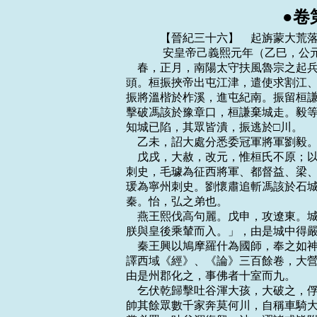
●卷
    　　【晉紀三十六】　起旃蒙大荒落，盡著雍涒灘，凡四年。
    　　 安皇帝己義熙元年（乙巳，公元四零五年）
    春，正月，南陽太守扶風魯宗之起兵襲襄陽，桓蔚走江陵。己丑，劉毅等諸軍至馬
頭。桓振挾帝出屯江津，遣使求割江、荊二州，奉送天子；毅等不許。辛卯，宗之擊破
振將溫楷於柞溪，進屯紀南。振留桓謙、馮該守江陵，引兵與宗之戰，大破之。劉毅等
擊破馮該於豫章口，桓謙棄城走。毅等入江陵，執卞范之等，斬之。桓振還，望見火起，
知城已陷，其眾皆潰，振逃於□川。
    乙未，詔大處分悉委冠軍將軍劉毅。
    戊戌，大赦，改元，惟桓氏不原；以桓沖忠於王室，特宥其孫胤。以魯宗之為雍州
刺史，毛璩為征西將軍、都督益、梁、秦、涼五州諸軍事、璩弟瑾為梁、秦二州刺史，
瑗為寧州刺史。劉懷肅追斬馮該於石城，桓謙、桓怡、桓蔚、桓謐、何澹之、溫楷皆奔
秦。怡，弘之弟也。
    燕王熙伐高句麗。戊申，攻遼東。城且陷，熙命將士：「毋得先登，俟剷平其城，
朕與皇後乘輦而入。」，由是城中得嚴備，卒不克而還。
    秦王興以鳩摩羅什為國師，奉之如神，親帥群臣及沙門聽羅什講佛經，又命羅什翻
譯西域《經》、《論》三百餘卷，大營塔寺，沙門坐禪者常以千數。公卿以下皆奉佛，
由是州郡化之，事佛者十室而九。
    乞伏乾歸擊吐谷渾大孩，大破之，俘萬餘口而還，大孩走死胡園。視羆世子樹洛干
帥其餘眾數千家奔莫何川，自稱車騎大將軍、大單于、吐谷渾王。樹洛干輕徭薄賦，信
賞必罰，吐谷渾復興，沙、漒諸戎皆附之。
    西涼公暠自稱大將軍、大都督、領秦、涼二州牧，大赦，改元建初，遣捨人黃始梁
興間行奉表詣建康。
    二月，丁巳，留台備法駕迎帝於江陵，劉毅、劉道規留屯夏口，何無忌奉帝東還。
    初，毛璩聞桓振陷江陵，帥眾三萬順流東下，將討之，使其弟西夷校尉瑾、蜀郡太
守瑗出外水，參軍巴西譙縱、侯暉出涪水。蜀人不樂遠征，暉至五城水口，與巴西陽昧
謀作亂。縱為人和謹，蜀人愛之，暉、昧共逼縱為主，縱不可，走投於水；引出，以兵
逼縱登輿，縱又投地，叩頭固辭，暉縛縱於輿。還，襲毛瑾於涪城，殺之，推縱為梁、
秦二州刺史。璩至略城，聞變，奔還成都，遣參軍王瓊將兵討之，為縱弟明子所敗，死
者什八九。益州營戶李騰開城納縱兵，殺璩及弟瑗，滅其家。縱稱成都王，以從弟洪為
益州刺史，以明子為巴州刺史屯白帝。於是蜀大亂，漢中空虛，氐王楊盛遣其兄子平南
將軍撫據之。
    癸亥，魏主珪還自豺山，罷尚書三十六曹。
    三月，桓振自鄖城襲江陵，荊州刺史司馬休之戰敗，奔襄陽，振自稱荊州刺史。建
威將軍劉懷肅自雲杜引兵馳赴，與振戰於沙橋；劉毅遣廣武將軍唐興助之，臨隈斬振，
復取江陵。
    甲午，帝至建康。乙未，百官詣闕請罪，詔令復職。
    尚書殷仲文以朝廷音樂未備，言於劉裕，請治之。裕曰：「今日不暇給，且性所不
解。」仲文曰：「好之自解。」裕曰：「正以解則好之，故不習耳。」
    庚子，以琅邪王德文為大司馬，武陵王遵為太保，劉裕為侍中、車騎將軍、都督中
外諸軍事，徐、青二州刺史如故，劉毅為左將軍，何無忌為右將軍、督豫州、揚州五郡
軍事、豫州刺史，劉道規為輔國將軍、督淮北諸軍事、并州刺史，魏詠之為征虜將軍、
吳國內史。裕固讓不受，加錄尚書事，又不受，屢請歸籓；詔百官敦勸，帝親幸其第。
裕惶懼，復詣闕陳請，乃聽歸籓。以魏詠之為荊州刺史，代司馬休之。初，劉毅嘗為劉
敬宣寧朔參軍，時人或以雄傑許之。敬宣曰：「夫非常之才自有調度，豈得便謂引君為
人豪邪！此君之性，外寬而內忌，自伐而尚人，若一旦遭遇，亦當以陵上取禍耳。」毅
聞而恨之。及敬宣為江州，辭以無功，不宜援任先於毅等，裕不許。毅使人言於裕曰：
「劉敬宣不豫建議。猛將勞臣，方須敘報；如敬宣之比，宜令在後。若使君不忘平生，
正可為員外常侍耳。聞已授郡，實為過優；尋復為江州，尢為駭惋。」敬宣愈不自安，
自表解職；乃召還為宣城內史。
    夏，四月，劉裕旋鎮京口，改授都督荊、司等十六州諸軍事，加領兗州刺史。
    盧循遣使貢獻。時朝廷新定，未暇征討；壬申，以循為廣州刺史，徐道覆為始興相。
循遺劉裕智粽，裕報以續命湯。循以前琅邪內史王誕為平南長史。誕說循曰：「誕本非
戎旅，在此無用；素為劉鎮軍所厚，若得北歸，必蒙寄任，公私際會，仰答厚恩。」循
甚然之。劉裕與循書，令遣吳隱之還，循不從。誕復說循曰：「將軍今留吳公，公私非
計。孫伯符豈不欲留華子魚邪？但以一境不容二君耳。」於是循遣隱之與誕俱還。
    初，南燕主備德仕秦為張掖太守，其兄納與母公孫氏居於張掖，備德之從秦王堅寇
淮南也，留金刀與其母別。備德與燕王垂舉兵於山東，張掖太守苻昌收納及備德諸子，
皆誅之，公孫氏以老獲免，納妻段氏方娠，未決。獄掾呼延平，備德之故吏也，竊以公
孫氏及段氏逃於羌中。段氏生子超，十歲而孫氏病，臨卒，以金刀授超曰：「汝得東歸，
當經此刀還汝叔也。」呼延平又以超母子奔涼。及呂隆降秦，超隨涼州民徙長安。平卒，
段氏為超娶女為婦。
    超恐為秦人所錄，乃陽狂行乞；秦人賤之，惟東平公紹見而異之，言於秦王興曰：
「慕容超姿干瑰偉，殆非真狂，願微加官爵以縻之。」興召見，與語，超故為謬對，或
問而不答。興謂紹曰：「諺雲『妍皮不裹癡骨，』徒妄語耳。」乃罷遣之。
    備德聞納有遣腹子在秦，遣濟陰人吳辯往視之，辯因鄉人宗正謙賣卜在長安，以告
超。超不敢告其母妻，潛與謙變換姓名逃歸南燕。行至梁父，鎮南長史悅壽以告兗州刺
史慕容法。法曰：「昔漢有卜者詐稱衛太子，今安知非此類也！」不禮之。超由是與法
有隙。
    備德聞超至，大喜，遣騎三百迎之。超至廣固，以金刀獻於備德。備德慟哭，悲不
自勝。封超北海王，拜侍中、驃騎大將軍、司隸校尉、開府，妙選時賢，為之僚佐。備
德無子，欲以超為嗣。超入則侍奉盡歡，出則傾身下士，由是內外譽望翕然歸之。
    五月，桂陽太守章武王秀及益州刺史司馬軌之謀反，伏誅。秀妻，桓振之妹也，故
自疑而反。桓玄餘黨桓亮、苻宏等擁眾寇亂郡縣者以十數，劉毅、劉道規、檀祗等分兵
討滅之，荊、汀、江、豫皆平。詔以毅為都督淮南等五郡軍事、豫州刺史，何無忌為都
督江東五郡軍事、會稽內史。
    北青州刺史劉該反，引魏為援，清河、陽平二郡太守孫全聚眾應之。六月，魏豫州
刺史索度真、大將斛斯蘭寇徐州，圍彭城。劉裕遣其弟南彭城內史道憐、東海太守孟龍
符將兵救之，斬該及全，魏兵敗走。龍符，懷玉之弟也。
    秦隴西公碩德伐仇池，屢破楊盛兵；將軍斂俱攻漢中，拔成固，徙流民三千餘家於
關中。秋，七月，楊盛請降於秦。秦以盛為都督益、寧二州諸軍事、征南大將軍、益州
牧。
    劉裕遣使求和於泰，且求南鄉等諸郡，秦王興許之。群臣鹹以為不可，興曰：「天
下之善一也。劉裕拔起細微，能討誅桓玄，興復晉室，內釐庶政，外修封疆，吾何惜數
郡，不以成其美乎！」遂割南鄉、順陽、新野、舞陰等十二郡歸於晉。
    八月，燕遼西太守邵顏有罪，亡命為盜；九月，中常侍郭仲討斬之。
    汝水竭，南燕主備德惡之，俄而寢疾。北海王超請禱之，備德曰：「人主之命，短
長在天，非汝水所能制也。」固請，不許。
    戊午，備德引見群臣於東陽殿，議立超為太子。俄而地震，百僚驚恐，備德亦不自
安，還宮。是夜，疾篤，瞑不能言。段後大呼：「今召中書作詔立超，可乎？」備德開
目頷之。乃立超為皇太子，大赦，備德尋卒。為十餘棺，夜，分出四門，潛瘞山谷。
    己未，超即皇帝位，大赦，改元太上。尊段後為皇太后。以北地王鐘都督中外諸軍、
錄尚書事，慕容法為征南大將軍、都督徐、兗、揚、南兗四州諸軍事，加慕容鎮開府儀
同三司，以尚書令封孚為太尉，□仲為司空，封嵩為尚書左僕射。癸亥。虛葬備德於東
陽陵，謚曰獻武皇帝，廟號世宗。
    超引所親公孫五樓為腹心。備德故大臣北地王鐘、段宏等皆不自安，求被外職。超
以鐘為青州牧，宏為徐州刺史。公孫五樓為武衛將軍，領屯騎校尉，內參政事。封孚諫
曰：「臣聞親不處外，羈不處內。鐘，國之宗臣，社稷所賴；宏，外戚懿望，百姓具瞻；
正應參翼百揆，不宜遠鎮外方。今鐘等出籓，五樓內輔，臣竊未安。」超不從。鐘、宏
心皆不平，相謂曰：「黃犬之皮，恐終補狐裘也。」五樓聞而恨之。
    魏詠之卒，江陵令羅修謀舉兵襲江陵，奉王慧龍為主。劉裕以并州刺史劉道規為都
督荊、寧等六州諸軍事、荊州刺史。修不果發，奉慧龍奔秦。
    乞伏乾歸伐仇池，為楊盛所敗。西涼公暠與長史張邈謀徙都酒泉，以逼沮渠蒙遜；
以張體頂為建康太守，鎮樂涫，以宋繇為敦煌護軍，與其子敦煌太守讓鎮敦煌，遂遷於
酒泉。
    辱手令戒諸子，以為：「從政者當審慎賞罰，勿任愛憎，近忠正，遠佞諛，勿使左
右竊弄威福。毀譽之不，當研核真偽；聽訟折獄，必和顏任理，謹勿逆詐億必，輕加聲
色。務廣咨詢，勿自專用。吾蒞事五年，雖未能息民，然含垢匿瑕，朝為寇仇，夕委心
膂，粗無負於新舊，事任公平，坦然無類，初不容懷，有所損益。計近則如不足，經遠
乃為有餘，庶亦無愧前人也。」
    十二月，燕王熙襲契丹。
    　　 安皇帝己義熙二年（丙午，公元四零六年）
    春，正月，甲申，魏主辱如豺山宮。諸州置三刺史，郡置三太守，縣置三令長；刺
史、令長各之州縣，太守雖置而未臨民，功臣為州者皆征還京師，以爵歸第。
    益州刺史司馬榮期擊譙明子於白帝，破之。
    燕王熙至陘北，畏契丹之眾，欲還，苻後不聽，戊申，遂棄輜重，輕兵襲高句麗。
    南燕主超猜虐日甚，政出權幸，盤於游畋，封畋、韓言卓屢諫不聽。超嘗臨軒問孚
曰：「朕可方前世何主？」對曰：「桀、紂。」超慚怒，孚徐步而出，不為改容。鞠仲
謂孚曰：「與天子言，何得如是！宜還謝。」孚曰：「行年七十，惟求死所耳！」竟不
謝。超以其時望，優容之。
    桓玄之亂，河間王曇之子國璠、叔璠奔南燕。二月，甲戌，國璠等攻隱弋陽。
    燕軍行三千餘里，士馬疲凍，死者屬路，攻高句麗木底城，不克而還。夕陽公雲傷
於矢，且畏燕王熙之虐，遂以疾去官。
    三月，庚子，魏主辱還平城。夏，四月，庚申，復如豺山宮。甲午，還平城。
    柔然社侖侵魏邊。
    五月，燕主寶之子博陵公虔、上黨公昭，皆以嫌疑賜死。
    六月，秦隴西公碩德自上邽入朝，秦王興為之大赦；及歸，送之至雍乃還。興事晉
公緒及碩德皆如家人禮，車馬、服玩，先奉二叔，而自服其次，國家大政，皆咨而後行。
    禿髮辱檀伐沮渠蒙遜，蒙遜嬰城固守。辱檀至赤泉而還，獻馬三千匹、羊三萬口於
秦。秦王興以為忠，以辱檀為都督河右諸軍事、車騎大將軍、涼州刺史，鎮姑臧，征王
尚還長安。涼州人申屠英等遣王簿胡威詣長安請留尚，興弗許。威見興，流涕言曰：
「臣州奉戴王化，於茲五年，王宇僻遠，威靈不接，士民嘗膽抆血，共守孤城；仰恃陛
下聖德，俯杖良牧仁政，克自保全，以至今日。陛下奈何乃以臣等貿馬三千匹、羊三萬
口；賤人貴畜，無乃不可！若軍國須馬，直煩尚書一符，臣州三千餘戶，各輸一馬，朝
下夕辦，何難之有！昔漢武傾天下之資力，開拓河西，以斷匈奴右臂。今陛下無故棄五
郡之地忠良華族，以資暴虜，豈惟臣州士民墜於塗炭，恐方為聖朝旰食之憂。」興悔之，
使西平人車普馳止王尚，又遣使諭辱檀。會辱檀已帥步騎三萬軍於五澗，普先以狀告之，
辱檀遽逼遣王尚；尚出自清陽門，辱檀入自涼風門。
    別賀宗敞送尚還長安，辱檀謂敞曰：「吾得涼州三千餘家，情之所寄，唯卿一人，
奈何捨我去乎！」敞曰：「今送舊君，所以忠於殿下也。」辱檀曰：「吾新牧貴州，懷
遠安邇之略如何？」敞曰：「涼土雖弊，形勝之地。殿下惠撫其民，收其賢俊以建功名，
其何求不獲！」因薦本州文武名士十餘人，辱檀嘉納之。王尚至長安，興以為尚書。
    辱檀燕群僚於宣德堂，仰視歎曰：「古人有言：『作者不居，居者不作』。信矣。」
武威孟禕曰：「昔張文王始為此堂，於今百年，十有二主矣，惟履信思順者可以久處。」
辱檀善之。
    魏主珪規度平城，欲擬鄴、洛、長安，修廣宮室。以濟陽太守莫題有巧思，召見，
與之商功。題久侍稍怠，珪怒，賜死。題，含之孫也。於是發八部五百裡內男丁築A212
南宮，闕門高十餘丈，穿溝池，廣苑囿，規立外城，方二十裡，分置市裡，三十日罷。
    秋，七月，魏太尉宜都丁公穆崇薨。
    八月，禿髮辱檀以興城侯文支鎮姑臧，自還樂都；雖受秦爵命，然其車服禮儀，皆
如王者。
    甲辰，魏主辱如豺山宮，遂之石漠。九月，度漠北；癸巳，南還長川。
    劉裕聞譙縱反，遣龍驤將軍毛修之將兵與司馬榮期、文處茂、時延祖共討之。修之
至宕渠，榮期為其參軍楊承祖所殺。承祖自稱巴州刺史，修之退還白帝。
    禿髮辱檀求好於西涼，西涼公暠許之。沮渠蒙遜襲酒泉，至安珍。暠戰敗，城守，
蒙遜引還。
    南燕公孫五樓欲擅朝權，譖北地王鐘於南燕主超，請誅之。南燕主備德之卒也，慕
容法不奔喪，超遣使讓之；法懼，遂與鐘及段宏謀反。超聞之，征鐘，鐘稱疾不至。超
收其黨侍中慕容統等，殺之。征南司馬卜珍告左僕射封嵩數與法往來，疑有奸，超收嵩
下廷尉。太后懼，泣告超曰：「嵩數遣黃門令牟常說吾雲：「帝非太后所生，恐依永康
故事。我婦人識淺，恐帝見殺，即以語法。法為謀見誤，知復何言。」超乃車裂嵩。西
中郎將封融奔魏。
    超遣慕容鎮攻青州，慕容昱攻徐州，右僕射濟陽五及韓范攻兗州。昱拔莒城，段宏
奔魏。封融與群盜襲石塞城，殺鎮西大將軍餘郁，國中振恐。濟陽王凝謀殺韓范，襲廣
固，范知之，勒兵攻凝，凝奔梁父；范並將其眾，攻梁父，克之。法出奔魏，凝出奔秦。
慕容鎮克青州，鐘殺其妻子。地道以出，與高都公始皆奔秦。秦以鐘為始平太守，凝為
侍中。
    南燕主超好變更舊制，朝野多不悅；又欲復肉刑，增置烹轘之法，眾議不合而止。
    冬，十月，封孚卒。
    尚書論建義功，奏封劉裕豫章郡公，劉毅南平郡公，何無忌安城郡公，自餘封賞有
差。
    梁州刺史劉稚反，劉毅遣將討禽之。
    庚申，魏主珪還平城。
    乙亥，以左將軍孔安國為尚書左僕射。
    十一月，禿髮辱檀遷於姑臧。
    乞伏乾歸入朝於秦。
    十二月，以何無忌為都督荊、江、豫三州八郡軍事、江州刺史。
    是歲，桓石綏與司馬國璠、陳襲聚眾胡桃山為寇，劉毅遣司馬劉懷肅討破之。石綏，
石生之弟也。
    　　 安皇帝己義熙三年（丁未，公元四零七年）
    春，正月，辛丑朔，燕大赦，改元建始。
    秦王興以乞伏乾歸浸強難制，留為主客尚書，以其世子熾磐行西夷校尉，監其部眾。
    二月，己酉，