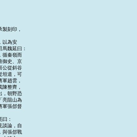
製刻印，

以為安

馬魏延曰：

循秦嶺而

御史、京

公從斜谷

坦道，可

軍趙雲，

陳整齊，

，朝野恐

亮阻山為

軍張郃督

曰：

談論，自

與張郃戰
