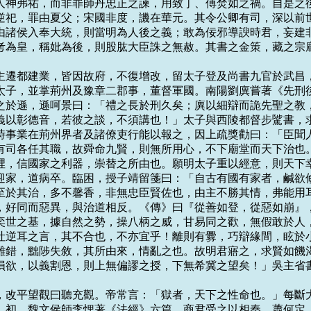
人神弗祐，而非罪師丹忠正之諫，用致丁、傅焚如之禍。自是之後
逆祀，罪由夏父；宋國非度，譏在華元。其令公卿有司，深以前世
由諸侯入奉大統，則當明為人後之義；敢為佞邪導諛時君，妄建非
考為皇，稱妣為後，則股肱大臣誅之無赦。其書之金策，藏之宗廟
，吳主遷都建業，皆因故府，不復增改，留太子登及尚書九官於武昌，
太子，並掌荊州及豫章二郡事，董督軍國。南陽劉廙嘗著《先刑後
之於遜，遜呵景曰：「禮之長於刑久矣；廙以細辯而詭先聖之教，
義以彰德音，若彼之談，不須講也！」太子與西陵都督步騭書，求
時事業在荊州界者及諸僚吏行能以報之，因上疏獎勸曰：「臣聞人
有司各任其職，故舜命九賢，則無所用心，不下廟堂而天下治也。
裡，信國家之利器，崇替之所由也。願明太子重以經意，則天下幸
還吳迎家，道病卒。臨困，授子靖留箋曰：「自古有國有家者，鹹欲修
至於其治，多不馨香，非無忠臣賢佐也，由主不勝其情，弗能用耳
，好同而惡異，與治道相反。《傳》曰『從善如登，從惡如崩』，
奕世之基，據自然之勢，操八柄之威，甘易同之歡，無假敢於人，
吐逆耳之言，其不合也，不亦宜乎！離則有釁，巧辯緣間，眩於小
雜錯，黜陟失敘，其所由來，情亂之也。故明君寤之，求賢如饑渴
損欲，以義割恩，則上無偏謬之授，下無希冀之望矣！」吳主省書
十月，改平望觀曰聽充觀。帝常言：「獄者，天下之性命也。」每斷大
。初，魏文侯師李悝著《法經》六篇，商君受之以相秦。蕭何定《