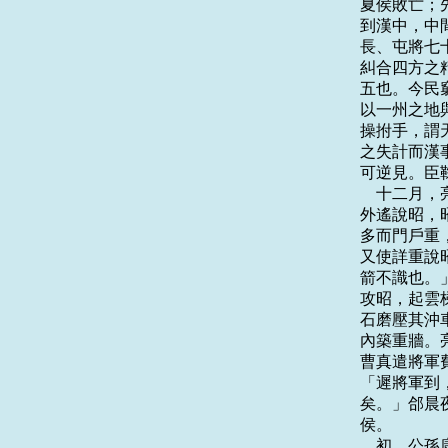
夏侯敗亡；
到漢中，中
長、屯將七
糾合四方之
五也。今民
以一州之地
操拊手，謂
之失計而漢
可逆見。臣
    十二
外遙說昭，
多而門戶重
又使詳重說
箭不識也。
攻昭，起雲
石磨壓其沖
內築重牆。
曹真遣將軍
「遲將軍到
矣。」郃晨
侯。

    初，