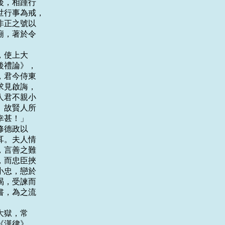
，相踵行

行事為戒，

正之號以

，著於令

使上大

禮論》，

君今侍東

見啟誨，

君不親小

故賢人所

甚！」

德政以

。夫人情

言善之難

而忠臣挾

忠，戀於

，受諫而

，為之流

獄，常

漢律》，
