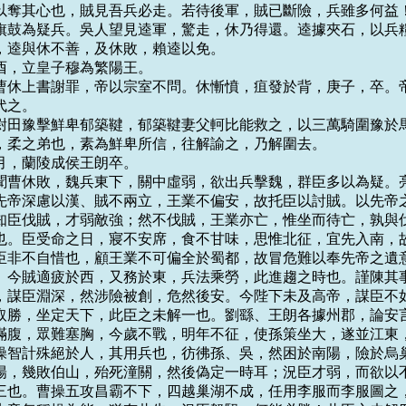
以奪其心也，賊見吾兵必走。若待後軍，賊已斷險，兵雖多何益！
旗鼓為疑兵。吳人望見逵軍，驚走，休乃得還。逵據夾石，以兵糧
，逵與休不善，及休敗，賴逵以免。

，乙酉，立皇子穆為繁陽王。

壯侯曹休上書謝罪，帝以宗室不問。休慚憤，疽發於背，庚子，卒。帝
之。

桓校尉田豫擊鮮卑郁築鞬，郁築鞬妻父軻比能救之，以三萬騎圍豫於馬
，柔之弟也，素為鮮卑所信，往解諭之，乃解圍去。

十一月，蘭陵成侯王朗卒。

葛亮聞曹休敗，魏兵東下，關中虛弱，欲出兵擊魏，群臣多以為疑。亮
先帝深慮以漢、賊不兩立，王業不偏安，故托臣以討賊。以先帝之
知臣伐賊，才弱敵強；然不伐賊，王業亦亡，惟坐而待亡，孰與伐
也。臣受命之日，寢不安席，食不甘味，思惟北征，宜先入南，故
臣非不自惜也，顧王業不可偏全於蜀都，故冒危難以奉先帝之遺意
。今賊適疲於西，又務於東，兵法乘勞，此進趨之時也。謹陳其事
，謀臣淵深，然涉險被創，危然後安。今陛下未及高帝，謀臣不如
取勝，坐定天下，此臣之未解一也。劉繇、王朗各據州郡，論安言
滿腹，眾難塞胸，今歲不戰，明年不征，使孫策坐大，遂並江東，
操智計殊絕於人，其用兵也，彷彿孫、吳，然困於南陽，險於烏巢
陽，幾敗伯山，殆死潼關，然後偽定一時耳；況臣才弱，而欲以不
三也。曹操五攻昌霸不下，四越巢湖不成，任用李服而李服圖之，