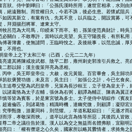
書言狀。侍中劉曄曰：「公孫氏漢時所用，遂世官相承，水則由海
夷，絕遠難制。而世權日久，今若不誅，後必生患。若懷貳阻兵，
不如因其新立，有黨有仇，先其不意，以兵臨之，開設賞募，可不
從，拜淵揚烈將軍、遼東太守。

以揚州牧呂范為大司馬，印綬未下而卒。初，孫策使范典財計，時吳王
范必關白，不敢專許，當時以此見望。吳王守陽羨長，有所私用，
為傅著簿書，使無譴問，王臨時悅之。及後統事，以范忠誠，厚見
，不用也。

 烈祖明皇帝上之下太和三年（己酉，公元二二九年）

漢諸葛亮遣其將陳戒攻武都、陰平二郡，雍州刺史郭淮引兵救之。亮自
拔二郡以歸；漢主復策拜亮為丞相。

四月，丙申，吳王即皇帝位，大赦，改元黃龍。百官畢會，吳主歸功周
舉笏欲褒贊功德，未及言，吳主曰：「如張公之計，今已乞食矣。
吳主追尊父堅為武烈皇帝，兄策為長沙桓王，立子登為皇太子，封
。以諸葛恪為太子左輔，張休為右弼，顧譚為輔正、陳表為翼正都
羊慎等皆為賓客，於是東宮號為多士。太子使侍中胡綜作《賓友目
，超逾倫匹，則諸葛恪；精識時機，達幽究微，則顧譚；凝辯宏達
；究學甄微，游夏同科，則范懼。」羊道私駁綜曰：「元遜才而疏
辯而浮，孝敬深而狹。」道卒以此言為恪等所惡，其後四人皆敗，
使以並尊二帝之議往告於漢。漢人以為交之無益而名體弗順，宜顯明正
相亮曰：「權有僭逆之心久矣，國家所以略其釁情者，求掎角之援