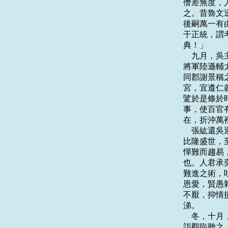
僭差無度，
之。昔魯文
後嗣萬一有
干正統，謂
典！」

    九月
將軍陸遜輔
同郡謝景稱
宮，宜遵仁
騭於是條於
事，使百官
在，折沖萬
    張紘
比隆盛世，
憚難而趨易
也。人君承
難進之術，
恩愛，賢愚
不厭，抑情
涕。

    冬，
詣觀臨聽之