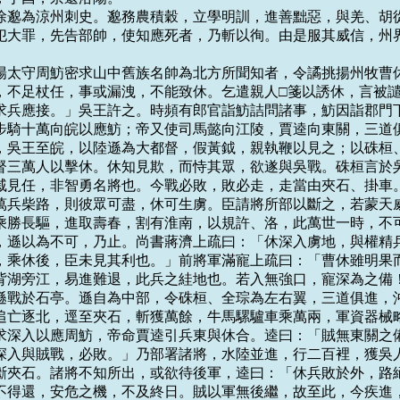
燕國徐邈為涼州刺史。邈務農積穀，立學明訓，進善黜惡，與羌、胡從
犯大罪，先告部帥，使知應死者，乃斬以徇。由是服其威信，州界
使鄱陽太守周魴密求山中舊族名帥為北方所聞知者，令譎挑揚州牧曹休
，不足杖任，事或漏洩，不能致休。乞遣親人□箋以誘休，言被譴
求兵應接。」吳王許之。時頻有郎官詣魴詰問諸事，魴因詣郡門下
步騎十萬向皖以應魴；帝又使司馬懿向江陵，賈逵向東關，三道俱
八月，吳王至皖，以陸遜為大都督，假黃鉞，親執鞭以見之；以硃桓、
督三萬人以擊休。休知見欺，而恃其眾，欲遂與吳戰。硃桓言於吳
戚見任，非智勇名將也。今戰必敗，敗必走，走當由夾石、掛車。
萬兵柴路，則彼眾可盡，休可生虜。臣請將所部以斷之，若蒙天威
乘勝長驅，進取壽春，割有淮南，以規許、洛，此萬世一時，不可
，遜以為不可，乃止。尚書蔣濟上疏曰：「休深入虜地，與權精兵
，乘休後，臣未見其利也。」前將軍滿寵上疏曰：「曹休雖明果而
背湖旁江，易進難退，此兵之絓地也。若入無強口，寵深為之備！
遜戰於石亭。遜自為中部，令硃桓、全琮為左右翼，三道俱進，沖
追亡逐北，逕至夾石，斬獲萬餘，牛馬騾驢車乘萬兩，軍資器械略
休表求深入以應周魴，帝命賈逵引兵東與休合。逵曰：「賊無東關之備
深入與賊戰，必敗。」乃部署諸將，水陸並進，行二百裡，獲吳人
斷夾石。諸將不知所出，或欲待後軍，逵曰：「休兵敗於外，路絕
不得還，安危之機，不及終日。賊以軍無後繼，故至此，今疾進，