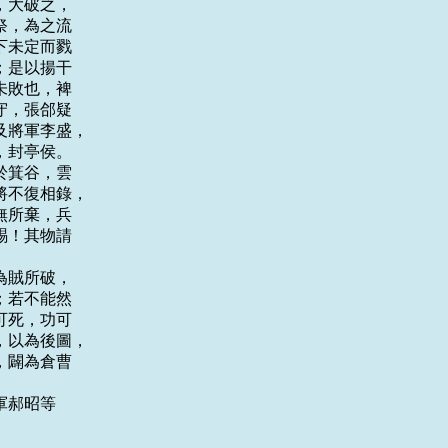
大破之，

，為之流

未定而戮

是以揚干

敗也，裨

，張郃疑

將軍李盛，

封亭侯。

箕谷，雲

不復相錄，

所棄，兵

！其物請

賊所破，

若不能然

死，功可

以為後圖，

闢為倉曹

郝昭等
