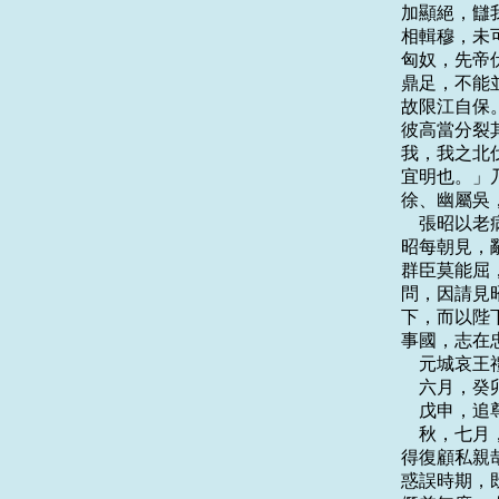
加顯絕，讎
相輯穆，未
匈奴，先帝
鼎足，不能
故限江自保
彼高當分裂
我，我之北
宜明也。」
徐、幽屬吳
    張昭
昭每朝見，
群臣莫能屈
問，因請見
下，而以陛
事國，志在
    元城哀王
    六月，
    戊申
    秋，
得復顧私親
惑誤時期，