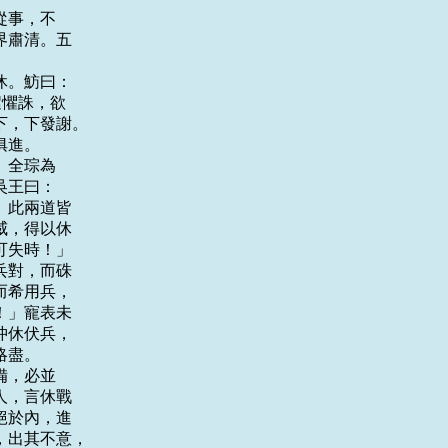
事，不

肅清。五

。魴曰：

懼誅，欲

，下發謝。

進。

全琮為

王曰：

此兩道皆

，得以休

失時！」

對，而硃

希用兵，

」寵表未

休伏兵，

盡。

，必並

，言休戰

於內，進

出其不意，
