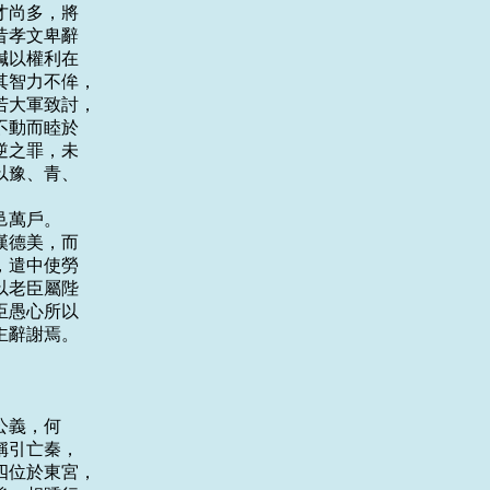
尚多，將

孝文卑辭

以權利在

智力不侔，

大軍致討，

動而睦於

之罪，未

豫、青、

萬戶。

德美，而

遣中使勞

老臣屬陛

愚心所以

辭謝焉。

義，何

引亡秦，

位於東宮，
