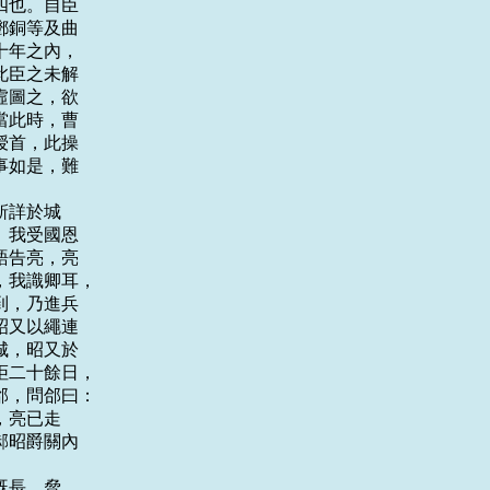
也。自臣

銅等及曲

年之內，

臣之未解

圖之，欲

此時，曹

首，此操

如是，難

詳於城

我受國恩

告亮，亮

我識卿耳，

，乃進兵

又以繩連

，昭又於

二十餘日，

，問郃曰：

亮已走

昭爵關內

長，脅
