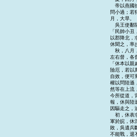
    帝以
問小過；若
月，大旱。

    吳王
「民帥小丑
以郡降北，
休聞之，率
    秋，
左右督，各
「休本以親
險厄，若以
自效，便可
權以問陸遜
然等在上流
今所從道，
報，休與陸
因驅走之，
    初，
軍於皖，休
敗，吳遺兵
不能戰，退