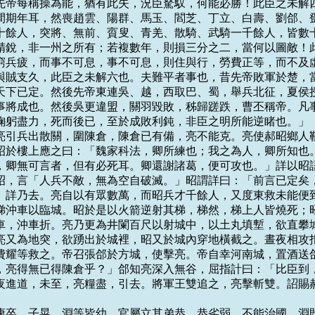
先帝每稱操為能，猶有此失，況臣駑馭，何能必勝！此臣之未解四
間期年耳，然喪趙雲、陽群、馬玉、閻芝、丁立、白壽、劉郃、鄧
十餘人，突將、無前、賨叟、青羌、散騎、武騎一千餘人，皆數十
精銳，非一州之所有；若複數年，則損三分之二，當何以圖敵！此
窮兵疲，而事不可息，事不可息，則住與行，勞費正等，而不及虛
與賊支久，此臣之未解六也。夫難平者事也，昔先帝敗軍於楚，當
天下已定。然後先帝東連吳、越，西取巴、蜀，舉兵北征，夏侯授
事將成也。然後吳更違盟，關羽毀敗，秭歸蹉跌，曹丕稱帝。凡事
鞠躬盡力，死而後已，至於成敗利鈍，非臣之明所能逆睹也。」

月，亮引兵出散關，圍陳倉，陳倉已有備，亮不能克。亮使郝昭鄉人靳
昭於樓上應之曰：「魏家科法，卿所練也；我之為人，卿所知也。
，卿無可言者，但有必死耳。卿還謝諸葛，便可攻也。」詳以昭語
昭，言「人兵不敵，無為空自破滅。」昭謂詳曰：「前言已定矣，
」詳乃去。亮自以有眾數萬，而昭兵才千餘人，又度東救未能便到
梯沖車以臨城。昭於是以火箭逆射其梯，梯然，梯上人皆燒死；昭
車，沖車折。亮乃更為井闌百尺以射城中，以土丸填塹，欲直攀城
亮又為地突，欲踴出於城裡，昭又於城內穿地橫截之。晝夜相攻拒
費耀等救之。帝召張郃於方城，使擊亮。帝自幸河南城，置酒送郃
，亮得無已得陳倉乎？」郃知亮深入無谷，屈指計曰：「比臣到，
夜進道，未至，亮糧盡，引去。將軍王雙追之，亮擊斬雙。詔賜郝
公孫康卒，子晃、淵等皆幼，官屬立其弟恭。恭劣弱，不能治國，淵既