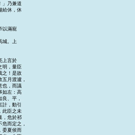
」乃兼道

給休，休

以滿寵

城。上

上言於

明，量臣

之！是故

五月渡瀘，

也，而議

如左：高

良、平，

計，動引

此臣之未

，危於祁

危而定之，

委夏侯而
