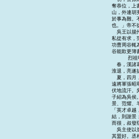
奪恭位，上
山，外連胡
於事為難。
也。」帝不
    吳王
私從有求，
功曹周谷輒
谷能欺更簿書
    　　
    春，
淮退，亮遂
    夏，
遠將軍張昭
伏地流汗。
子紹為吳侯
景、范懼、
「英才卓越
結，則謝景
而很，叔發
    吳主
其盟好。丞