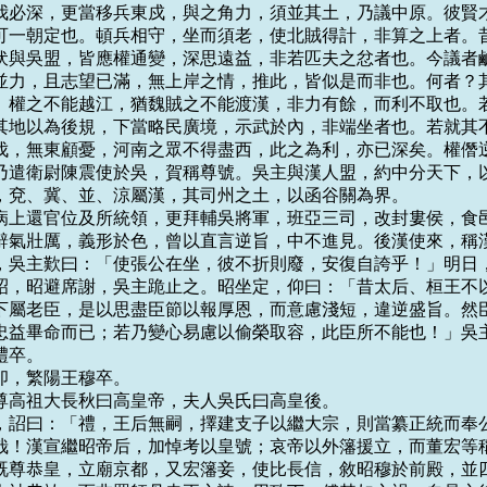
我必深，更當移兵東戍，與之角力，須並其土，乃議中原。彼賢才
可一朝定也。頓兵相守，坐而須老，使北賊得計，非算之上者。昔
伏與吳盟，皆應權通變，深思遠益，非若匹夫之忿者也。今議者鹹
並力，且志望已滿，無上岸之情，推此，皆似是而非也。何者？其
。權之不能越江，猶魏賊之不能渡漢，非力有餘，而利不取也。若
其地以為後規，下當略民廣境，示武於內，非端坐者也。若就其不
伐，無東顧憂，河南之眾不得盡西，此之為利，亦已深矣。權僭逆
乃遣衛尉陳震使於吳，賀稱尊號。吳主與漢人盟，約中分天下，以
，兗、冀、並、涼屬漢，其司州之土，以函谷關為界。

以老病上還官位及所統領，更拜輔吳將軍，班亞三司，改封婁侯，食邑
辭氣壯厲，義形於色，曾以直言逆旨，中不進見。後漢使來，稱漢
，吳主歎曰：「使張公在坐，彼不折則廢，安復自誇乎！」明日，
昭，昭避席謝，吳主跪止之。昭坐定，仰曰：「昔太后、桓王不以
下屬老臣，是以思盡臣節以報厚恩，而意慮淺短，違逆盛旨。然臣
忠益畢命而已；若乃變心易慮以偷榮取容，此臣所不能也！」吳主
禮卒。

癸卯，繁陽王穆卒。

，追尊高祖大長秋曰高皇帝，夫人吳氏曰高皇後。

七月，詔曰：「禮，王后無嗣，擇建支子以繼大宗，則當纂正統而奉公
哉！漢宣繼昭帝后，加悼考以皇號；哀帝以外籓援立，而董宏等稱
既尊恭皇，立廟京都，又宏籓妾，使比長信，敘昭穆於前殿，並四