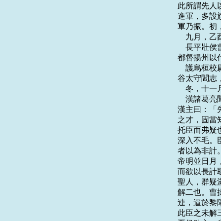
此所謂先人
進軍，多設
軍乃振。初
    九月
    長平
都督揚州以代
    護烏
谷太守閻志
    冬，
    漢諸
漢主曰：「
之才，固當
托臣而弗疑
深入不毛。
者以為非計
帝明並日月
而欲以長計
聖人，群疑
解二也。曹
連，逼於黎
此臣之未解