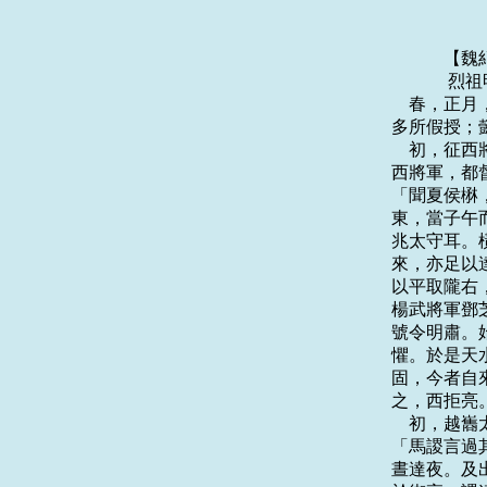
    　　
    　　
    春，
多所假授；
    初，
西將軍，都
「聞夏侯楙
東，當子午
兆太守耳。
來，亦足以
以平取隴右
楊武將軍鄧
號令明肅。
懼。於是天
固，今者自
之，西拒亮
    初，
「馬謖言過
晝達夜。及