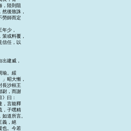
，陸則阻

然後致誅，

勞師而定

年少，

策或料覆，

信任，以

出建威，

瑜。綏

」昭大慚，

長沙桓王

尉，而謝

》曰：

，言能釋

，子嘿精

如道所言。

義，絕

也。今若
