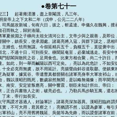
●卷第七十一
【魏紀三】　起著雍涒灘，盡上章閹茂，凡三年。

 烈祖明皇帝上之下太和二年（戊申，公元二二八年）

正月，司馬懿攻新城，旬有六日，拔之，斬孟達。申儀久在魏興，擅承
懿召而執之，歸於洛陽。

征西將軍夏侯淵之子楙尚太祖女清河公主，文帝少與之親善，及即位，
督關中，鎮長安，使承淵處。諸葛亮將入寇，與群下謀之，丞相司
，主婿也，怯而無謀。今假延精兵五千，負糧五千，直從褒中出，
而北，不過十日，可到長安。楙聞延奄至，必棄城逃走。長安中惟
橫門邸閣與散民之谷，足周食也。比東方相合聚，尚二十許日，而
達。如此，則一舉而鹹陽以西可定矣。」亮以為此危計，不如安從
，十全必克而無虞，故不用延計。亮揚聲由斜谷道取郿。使鎮東將
芝為疑軍，據箕谷。帝遺曹真都督關右諸軍亮身率大軍攻祁山，戎
始，魏以漢昭烈既死，數歲寂然無聞，是以略無備豫；而卒聞亮出
水、南安、安定皆叛應亮，關中響震，朝臣未知計所出。帝曰：「
來，正合兵書致人之術，破亮必也。」乃勒兵馬步騎五萬，遣右將
。丁未，帝行如長安。

越巂太守馬謖才器過人，好論軍計，諸葛亮深加器異。漢昭烈臨終謂亮
其實，不可大用，君其察之！」亮猶謂不然，以謖為參軍，每引見
出軍祁山，亮不用舊將魏延、吳懿等為先鋒，而以謖督諸軍在前，