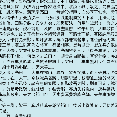
違亮節度，舉措煩擾，捨水上山，不下據城。張郃絕其汲道，擊，
亮進無所據，乃拔西縣千餘家還漢中。收謖下獄，殺之。亮自臨祭
孤，恩若平生。蔣琬謂亮曰：「昔楚殺得臣，文公喜可知也。天下
豈不惜乎！」亮流涕曰：「孫武所以能制勝於天下者，用法明也；
戮其僕。四海分裂，兵交方始，若復廢法，何用討賊邪！」謖之未
平連規諫謖，謖不能用；及敗，眾盡星散，惟平所領千人鳴鼓自守
不往逼也，於是平徐徐收合諸營遺迸，率將士而還。亮既誅馬謖及
等兵，平特見崇顯，加拜參軍，統五部兼當營事，進位討寇將軍，
貶三等，漢主以亮為右將軍，行丞相事。是時趙雲、鄧芝兵亦敗於
故不大傷，雲亦坐貶為鎮軍將軍。亮問鄧芝曰：「街亭軍退，兵將
兵將初不相失，何故？」芝曰：「趙雲身自斷後，軍資什物，略無
。」雲有軍資餘絹，亮使分賜將士，雲曰：「軍事無利，何為有賜
，須十月為冬賜。」亮大善之。

亮更發兵者，亮曰：「大軍在祁山、箕谷，皆多於賊，而不破賊，乃為
少也，在一人耳。今欲減兵省將，明罰思過，校變通之道於將來；
何益！自今已後，諸有忠慮於國，但勤攻吾之闕，則事可定，賊可
。」於是考微勞，甄壯烈，引咎責躬，布所失於境內，厲兵講武，
民忘其敗矣。亮之出祁山也，天水參軍姜維詣亮降。亮美維膽智，
。

討安定等三郡，皆平。真以諸葛亮懲於祁山，後必出從陳倉，乃使將軍
城。

月，丁酉，京還洛陽。
