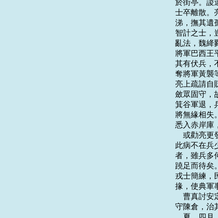
於街亭。謖
士卒離散。
涕，撫其遺
智計之士，
亂法，魏絳
將軍巴西王
其有伏兵，
奪將軍黃襲
亮上疏請自
斂眾固守，
箕谷軍退，
將無緣相失
悉入赤岸庫
    或勸
此病不在兵
者，雖兵多
蹺足而待矣
戎士簡練，
掾，使典軍事
    曹真
守陳倉，治其
    夏，四