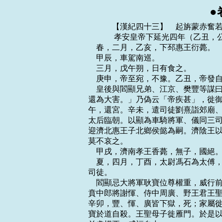
●
    　　【漢紀四十三】　起旃蒙赤奮若，盡昭陽作噩，凡九年。
    　　 孝安皇帝下延光四年（乙丑，公元一二五年）
    春，二月，乙亥，下邳惠王衍薨。
    甲辰，車駕南巡。
    三月，戊午朔，日有食之。
    庚申，帝至宛，不豫。乙丑，帝發自宛；丁卯，至葉，崩於乘輿。年三十二。
    皇後與閻顯兄弟、江京、樊豐等謀曰：「今晏駕道次，濟陰王在內，邂逅公卿立之，
還為大害。」乃偽云「帝疾甚」，徙御臥車，所在上食、問起居如故。驅馳行四日，庚
午，還宮。辛未，遣司徒劉熹詣郊廟、社稷，告天請命；其夕，發喪。尊皇後曰皇太后。
太后臨朝。以顯為車騎將軍、儀同三司。太后欲久專國政，貪立幼年，與顯等定策禁中，
迎濟北惠王子北鄉侯懿為嗣。濟陰王以廢黜，不得上殿親臨梓宮，悲號不食；內外群僚
莫不哀之。
    甲戌，濟南孝王香薨，無子，國絕。乙酉，北鄉侯即皇帝位。
    夏，四月，丁酉，太尉馮石為太傅，司徒劉熹為太尉，參錄尚書事，前司空李郃為
司徒。
    閻顯忌大將軍耿寶位尊權重，威行前朝，乃風有司奏「寶及其黨與中常侍樊豐、虎
賁中郎將謝惲、侍中周廣、野王君王聖、聖女永等更相阿黨，互作威福，皆大不道。」
辛卯，豐、惲、廣皆下獄，死；家屬徙比景。貶寶及弟子林慮侯承皆為亭侯，遣就國；
寶於道自殺。王聖母子徙雁門。於是以閻景為衛尉，耀為城門校尉，晏為執金吾，兄弟
並處權要，威福自由。
    己酉，葬孝安皇帝於恭陵，廟曰恭宗。
    六月，乙巳，赦天下。
    秋，七月，西域長史班勇發敦煌、張掖、酒泉六千騎及鄯善、疏勒、車師前部兵擊
後部王軍就，大破之，獲首虜八千餘人，生得軍就及匈奴持節使者，將至索班沒處斬之，
傳首京師。
    冬，十月，丙午，越巂山崩。
    北鄉侯病篤，中常侍孫程謂濟陰王謁者長興渠曰：「王以嫡統，本無失德。先帝用
讒，遂至廢黜。若北鄉侯不起，相與共斷江京、閻顯，事無不成者。」渠然之。又中黃
門南陽王康，先為太子府史，及長樂太官丞京兆王國等並附同於程。江京謂閻顯曰：
「北鄉侯病不解，國嗣宜以時定，何不早征諸王子，簡所置乎！」顯以為然。辛亥，北
鄉侯薨。顯白太后，秘不發喪，而更征諸王子，閉宮門，屯兵自守。
    十一月，乙卯，孫程、王康、王國與中黃門黃龍、彭愷、孟叔、李建、王成、張賢、
史泛、馬國、王道、李元、楊佗、陳予、趙封、李剛、魏猛、苗光等聚謀於西鐘下，皆
截單衣為誓。丁巳，京師及郡國十六地震。是夜，程等共會崇德殿上，因入章台門。時
江京、劉發及李閏、陳達等俱坐省門下，程與王康共就斬京、安、達。以李閏權勢積為
省內所服，欲引為主，因舉刃脅閏曰：「今當立濟陰王，無得搖動！」閏曰：「諾。」
於是扶閏起，俱於西鐘下迎濟陰王即皇帝位，時年十一。召尚書令、僕射以下從輦幸南
宮，程等留守省門，遮扞內外。帝登雲台，召公卿、百僚，使虎賁、羽林士屯南、北宮
諸門。閻顯時在禁中，憂迫不知所為，小黃門樊登勸顯以太后詔召越騎校尉馮詩、虎賁
中郎將閻崇將兵屯平朔門以御程等。顯誘詩入省，謂曰：「濟陰王立，非皇太后意，璽
綬在此。苟盡力效功，封侯可得。」太后使授之印曰：「能得濟陰王者，封萬戶侯；得
李閏者，五千戶侯。」詩等皆許諾，辭以「卒被召，所將眾少。」顯使與登迎吏士於左
掖門外，詩因格殺登，歸營屯守。顯弟衛尉景遽從省中還外府，收兵至盛德門。孫程傳
召諸尚書使收景。尚書郭鎮時臥病，聞之，即率直宿羽林出南止車門，逢景從吏士拔白
刃呼曰：「無干兵！」鎮即下車持節詔之，景曰：「何等詔！」因斫鎮，不中。鎮引劍
擊景墮車，左右以戟叉其胸，遂禽之，送廷尉獄，即夜死。
    戊午，遣使者入省，奪得璽綬，帝乃幸嘉德殿，遣侍御史持節收閻顯及其弟城門校
尉耀、執金吾晏，並下獄，誅；家屬皆徙比景。遷太后於離宮。己未，開門，罷屯兵。
壬戌，詔司隸校尉：「惟閻顯、江京近親，當伏辜誅，其餘務崇寬貸。」封孫程等皆為
列侯：程食邑萬戶，王康、王國食九千戶，黃龍食五千戶，彭愷、孟叔、李建食四千二
百戶，王成、張賢、史泛、馬國、王道、李元、楊佗、陳予、趙封、李剛食四千戶，魏
猛食二千戶，苗光食千戶：是為十九侯，加賜車馬、金銀、錢帛各有差；李閏以先不豫
謀，故不封。擢孫程為騎都尉。初，程等入章台門，苗光獨不入。詔書錄功臣，令王康
疏名，康詐疏光入章台門。光未受符策，心不自安，詣黃門令自告。有司奏康、光欺詐
主上；詔書勿問。以將作大匠來歷為衛尉。示殳諷、劉瑋、閭丘弘等先卒，皆拜其子為
郎。硃倀、施延、陳光、趙代皆見拔用，後至公卿。征王男、邴吉家屬還京師，厚加賞
賜。帝之見廢也，監太子家小黃門籍建、傅高梵、長秋長趙熹、丞良賀、藥長夏珍皆坐
徙朔方；帝即位，並擢為中常侍。
    初，閻顯辟崔□因之子瑗為吏，瑗以北鄉侯立不以正，知顯將敗，欲說令廢立，而
顯日沉醉，不能得見，乃謂長史陳禪曰：「中常侍江京等惑蠱先帝，廢黜正統，扶立疏
孽。少帝即位，發病廟中，周勃之征，於斯復見。今欲與君共求見說將軍，白太后，收
京等，廢少帝，引立濟陰王，必上當天心，下合人望，伊、霍之功不下席而立，則將軍
兄弟傳祚於無窮；若拒違天意，久曠神器，則將以無罪並辜元惡。此所謂禍福之會，分
功之時也。」禪猶豫未敢從。會顯敗，瑗坐被斥；門生蘇祗欲上書言狀，瑗遽止之。時
陳禪為司隸校尉，召瑗謂曰：「弟聽祗上書，禪請為之證。」瑗曰：「此譬猶兒妾屏語
耳，願使君勿復出口。」遂辭歸，不復應州郡命。
    己卯，以諸王禮葬北鄉侯。
    司空劉授以阿附惡逆，辟召非其人，策免。
    十二月，甲申，以少府河南陶敦為司空。
    楊震門生虞放、陳翼詣闕追訟震事；詔除震二子為郎，贈錢百萬，以禮改葬於華陰
潼亭，遠近畢至。有大鳥高丈餘集震喪前，郡以狀上。帝感震忠直，詔復以中牢具祠之。
議郎陳禪以為：「閻太后與帝無母子恩，宜徙別館，絕朝見，」群臣議者鹹以為宜。司
徒掾汝南周舉謂李郃曰：「昔瞽瞍常欲殺舜，舜事之逾謹；鄭武姜謀殺莊公，莊公誓之
黃泉，秦始皇怨母失行，久而隔絕，後感穎考叔、茅焦之言，復修子道；書傳美之。今
諸閻新誅，太后幽在離宮，若悲愁生疾，一旦不虞，主上將何以令於天下！如從禪議，
後世歸咎明公。宜密表朝廷，令奉太后，率群臣朝覲如舊，以厭天心，以答人望！」郃
即上疏陳之。
    孝和皇帝上
    　　 孝安皇帝下永建元年（丙寅，公元一二六年）
    春，正月，帝朝太后於東宮，太后意乃安。
    甲寅，赦天下。
    辛未，皇太后閻氏崩。
    辛巳，太傅馮石、太尉劉熹以阿黨權貴免。司徒李郃罷。
    二月，甲申，葬安思皇後。
    丙戌，以太常桓焉為太傅；大鴻臚京兆硃寵為太尉，參錄尚書事；長樂少府硃倀為
司徒。
    封尚書郭鎮為定穎侯。
    隴西鐘羌反，校尉馬賢擊之，戰於臨洮，斬首千餘級，羌眾皆降；由是涼州復安。
    六月，己亥，封濟南簡王錯子顯為濟南王。
    秋，七月，庚午，以衛尉來歷為車騎將軍。
    八月，鮮卑寇代郡，太守李超戰歿。
    司隸校尉虞詡到官數月，奏馮石、劉熹，免之，又劾奏中常侍程璜、陳秉、孟生、
李閏等，百官側目，號為苛刻。三公劾奏：「詡盛夏多拘系無辜，為吏民患。」詡上書
自訟曰：「法禁者，俗之堤防；刑罰者，民之銜轡。今州曰任郡，郡曰任縣，更相委遠，
百姓怨窮；以苟容為賢，盡節為愚。臣所發舉，臧罪非一。三府恐為臣所奏，遂加誣罪。
臣將從史魚死，即以屍諫耳！」帝省其章，乃不罪詡。中常侍張防賣弄權勢，請托受取；
詡案之，屢寢不報。詡不勝其憤，乃自系廷尉，奏言曰：「昔孝安皇帝任用樊豐，交亂
嫡統，幾亡社稷。今者張防復弄威柄，國家之禍將重至矣。臣不忍與防同朝，謹自系以
聞，無令臣襲楊震之跡！」書奏，防流涕訴帝，詡坐論輸左校；防必欲害之，二日之中，
傳考四獄。獄吏勸詡自引，詡曰：「寧伏歐刀以示遠近！喑嗚自殺，是非孰辨邪！」浮
陽侯孫程、祝阿侯張賢相率乞見，程曰：「陛下始與臥等造事之時，常疾奸臣，知其傾
國。今者即位而復自為，何以非先帝乎！司隸校尉虞詡為陛下盡忠，而更被拘系；常侍
張防臧罪明正，反構忠良。今客星守羽林，其占宮中有奸臣；宜急收防送獄，以塞天
變。」時防立在帝后，程叱防曰：「奸臣張防，何不下殿！」防不得已，趨就東箱。程
曰：「陛下急收防，無令從阿母求請！」帝問諸尚書，尚書賈朗素與防善，證詡之罪；
帝疑焉，謂程曰：「且出，吾方思之！」於是詡子顗與門生百餘人，舉幡候中常侍高梵
車，叩頭流血，訴言枉狀。梵入言之，防坐徙邊，賈朗等六人或死或黜；即日赦出詡。
程復上書陳詡有大功，語甚切激。帝感悟，復征拜議郎；數日，遷尚書僕射。詡上疏薦
議郎南陽左雄曰：「臣見方今公卿以下，類多拱默，以樹恩為賢，盡節為愚，至相戒曰：
『白璧不可為，容容多後福。』伏見議郎左雄，有王臣蹇蹇之節，宜擢在喉舌之官，必
有國弼之益。」由是拜雄尚書。
    浮陽侯孫程等懷表上殿爭功，帝怒。有司劾奏「程等於亂悖逆，王國等皆與程黨，
久留京都，益其驕恣。」帝乃免程等官，悉徙封遠縣。因遺十九侯就國，敕洛陽令促期
發遺。司徒掾周舉說硃倀曰：「朝廷在西鐘下時，非孫程等豈立！今忘其大德，錄其小
過。如道路夭折，帝有殺功臣之譏。及今未去，宜急表之！倀曰：「今詔指方怒，吾獨
表此，必致罪譴。」舉曰：「明公年過八十，位為台輔，不於今時竭忠報國，惜身安，
欲以何求！祿位雖全，必陷佞邪之機；諫而獲罪，猶有忠貞之名。若舉言不足采，請從
此辭！」倀乃表諫，帝果從之。程徙封宜城侯，到國，怨恨恚懟，封還印綬、符策，亡
歸京師，往來山中。詔書追求，復故爵土，賜車馬、衣物，遣還國。
    冬，十月，丁亥，司空陶敦免。
    朔方以西，障塞多壞，鮮卑因此數侵南匈奴；單于憂恐，上書乞修復障塞。庚寅，
詔：「黎陽營兵出屯中山北界；令緣邊郡增置步兵，列屯塞下，教習戰射。」
    以廷尉張皓為司空。
    班勇更立車師後部故王子加特奴為王。勇又使別校誅斬東且彌王，亦更立其種人為
王；於是車師六國悉平。勇遂發諸國兵擊匈奴，呼銜王亡走，其眾二萬餘人皆降。生得
單于人兄，勇使加特奴手斬之，以結車師、匈奴之隙。北單于自將萬餘騎入後部，至金
且谷；勇使假司馬曹俊救之，單于引去，俊追斬其貴人骨都侯。於是呼衍王遂徙居枯梧
河上，是後車師無復虜跡。
    　　 孝安皇帝下永建二年（丁卯，公元一二七年）
    春，正月，中郎將張國以南單于兵擊鮮卑其至鞬，破之。二月，遼東鮮卑寇遼東玄
菟；烏桓校尉耿曄發緣邊諸郡兵及烏桓出塞擊之，斬獲甚眾；鮮卑三萬人詣遼東降。
    三月，旱。
    初，帝母李氏瘞在洛陽北，帝初不知；至是，左右白之，帝乃發哀，親到瘞所，更
以禮殯。六月，乙酉，追謚為恭愍皇後，葬於恭陵之北。
    西域城郭諸國皆服於漢，唯焉耆王元孟未降，班勇奏請攻之。於是遣敦煌太守張朗
將河西四郡兵三千人配勇，因發諸國兵四萬餘人分為兩道擊之。勇從南道，朗從北道，
約期俱至焉耆。而朗先有罪，欲徼功自贖，遂先期至爵離關，遣司馬將兵前戰，獲首虜
二千餘人，元孟懼誅，逆遣使乞降。張朗徑入焉耆，受降而還。朗得免誅，勇以後期征，
下獄，免。
    秋，七月，甲戌朔，日有食之。
    壬午，太尉硃寵、司徒硃倀免。庚子，以太常劉光為太尉、錄尚書事，光祿勳汝南
許敬為司徒。光，矩之弟也。敬仕於和、安之間，當竇、鄧、閻氏之盛，無所屈撓；三
家既敗，士大夫多染污者，獨無謗言及於敬，當世以此貴之。
    初，南陽樊英，少有學行，名著海內，陷於壺山之陽，州郡前後禮請，不應；公卿
舉賢良、方正、有道，皆不行；安帝賜策書征之，不赴。是歲，帝復以策書、玄纁，備
禮征英，英固辭疾篤。詔切責郡縣，駕載上道。英不得已，到京，稱疾不肯起；強輿入
殿，猶不能屈。帝使出就太醫養疾，月致羊酒。其後帝乃為英設壇，令公車令導，尚書
奉引，賜幾、杖，待以師傅之禮，延問得失，拜五官中郎將。數月，英稱疾篤；詔以為
光祿大夫，賜告歸，令在所送谷，以歲時致牛酒。英辭位不受，有詔譬旨，勿聽。英初
被詔命，眾皆以為必不降志。南郡王逸素與英善，因與其書，多引古譬諭，勸使就聘。
英順逸議而至；及後應對無奇謀深策，談者以為失望。河南張楷與英俱征，謂英曰：
「天下有二道，出與處也。吾前以子之出，能輔是君也，濟斯民也。而子始以不訾之身，
怒萬乘之主，及其享受爵祿，又不聞匡救之術，進退無所據矣。」
    臣光曰：古之君子，邦有道則仕，邦無道則隱。隱非君子之所欲也。人莫己知而道
不得行，群邪共處而害將及身，故深藏以避之。王者舉逸民，揚仄陋，固為其有益於國
家，非以徇世俗之耳目也。是故有道德足以尊主，智能足以庇民，被褐懷玉，深藏不市，
則王者當盡禮以致之，屈體以下之，虛心以訪之，克己以從之，然後能利澤施於四表，
功烈格於上下。蓋取其道不取其人，務其實不務其名也。
    其或禮備而不至，意勤而不起，則姑內自循省而不敢強致其人，曰：豈吾德之薄而
不足慕乎？政之亂而不可輔乎？群小在朝而不敢進乎？誠心不至而憂其言之不用乎？何
賢者之不我從也？苟其德已厚矣，政已治矣，群小遠矣，誠心至矣，彼將扣閽以自售，
又安有勤求而不至者哉！荀子曰：「耀蟬者，務在明其火，振其木而已；火不明，雖振
其木，無益也。今人主有能明其德，則天下歸之，若蟬之歸明火也。」或者人主恥不能
致，乃至誘之以高位，脅之以嚴刑。使彼誠君子邪，則位非所貪，刑非所畏，終不可得
而致也；可致者，皆貪位畏刑之人也，烏足貴哉！若乃孝弟著於家庭，行誼隆於鄉曲，
利不苟取，仕不苟進，潔己安分，優遊卒歲，雖不足以尊主庇民，是亦清修之吉士也。
王者當褒優安養，俾遂其志。若孝昭之待韓福，光武之遇周黨，以勵廉恥，美風俗，斯
亦可矣，固不當如范升之詆毀，又不可如張楷之責望也。至於飾偽以邀譽，釣奇以驚俗，
不食君祿而爭屠沽之利，不受小官而規卿相之位，名與實反，心與跡違，斯乃華士、少
正卯之流，其得免於聖王之誅幸矣，尚何聘召之有哉！
    時又征廣漢楊厚、江夏黃瓊。瓊，香之子也。厚既至，豫陳漢有三百五十年之厄以
為戒，拜議郎。瓊將至，李固以書逆遺之曰：「君子謂伯夷隘，柳下惠不恭。不夷不惠，
可否之間，聖賢居身之所珍也。誠遂欲枕山棲谷，擬跡巢、由，斯則可矣；若當輔政濟
民，今其時也。自生民以來，善政少而亂俗多，必待堯、舜之君，此為士行其志終無時
矣。常聞語曰：『嶢嶢者易缺，皦皦者易污。』盛名之下，其實難副。近魯陽樊君被征，
初至，朝廷設壇席，猶待神明，雖無大異，而言行所守，亦無所缺；而譭謗布流，應時
折減者，豈非觀聽望深，聲名太盛乎！是故俗論皆言『處士純盜虛聲』。願先