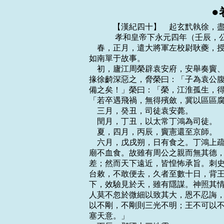
●
    　　【漢紀四十】　起玄黓執徐，盡旃蒙大荒落，凡十四年。
    　　 孝和皇帝下永元四年（壬辰，公元九二年）
    春，正月，遣大將軍左校尉耿夔，授於除鞬印綬，使中郎將任尚，持節衛護屯伊吾，
如南單于故事。
    初，廬江周榮辟袁安府，安舉奏竇、景及爭立北單于事，皆榮所具草，竇氏客太尉
掾徐齮深惡之，脅榮曰：「子為袁公腹心之謀，排奏竇氏，竇氏悍士、刺客滿城中，謹
備之矣！」榮曰：「榮，江淮孤生，得備宰士，縱為竇氏所害，誠所甘心！」因敕妻子：
「若卒遇飛禍，無得殯斂，冀以區區腐身覺悟朝廷。」
    三月，癸丑，司徒袁安薨。
    閏月，丁丑，以太常丁鴻為司徒。
    夏，四月，丙辰，竇憲還至京師。
    六月，戊戌朔，日有食之。丁鴻上疏曰：「昔諸呂握權，統嗣幾移；哀、平之末，
廟不血食。故雖有周公之親而無其德，不得行其勢也。今大將軍雖欲敕身自約，不敢僭
差；然而天下遠近，皆惶怖承旨。刺史、二千石初除，謁辭、求通待報，雖奉符璽，受
台敕，不敢便去，久者至數十日，背王室，向私門，此乃上威損，下權盛也。人道悖於
下，效驗見於天，雖有隱謀。神照其情，垂象見戒，以告人君。禁微則易，救末者難；
人莫不忽於微細以致其大，恩不忍誨，義不忍割，去事之後，未然之明鏡也。夫天不可
以不剛，不剛則三光不明；王不可以不強，不強則宰牧從橫。宜因大變，改政匡失，以
塞天意。」
    丙辰，郡國十三地震。
    旱，蝗。
    竇氏父子兄弟並為卿、校，充滿朝廷，穰侯鄧疊、疊弟步兵校尉磊及母元、憲女婿
射聲校尉郭舉、舉父長樂少府璜共相交結；元、舉並出入禁中，舉得幸太后，遂共圖為
殺害，帝陰知其謀。是時，憲兄弟專權，帝與內外臣僚莫由親接，所與居者閹宦而已。
帝以朝臣上下莫不附憲，獨中常侍鉤盾令鄭眾，謹敏有心幾，不事豪黨，遂與眾定議誅
憲，以憲在外，慮其為亂，忍而未發。會憲與鄧疊皆還京師。時清河王慶，恩遇尤渥，
常入省宿止；帝將發其謀，欲得《外戚傳》，懼左右，不敢使，令慶私從千乘王求，夜，
獨內之；又令慶傳語鄭眾，求索故事。庚申，帝幸北宮，詔執金吾、五校尉勒兵屯衛南、
北宮，閉城門，收捕郭璜、郭舉、鄧疊、鄧磊，皆下獄死。遣謁者僕射收憲大將軍印綬，
更封為冠軍侯，與篤、景、瑰皆就國。帝以太后故，不欲名誅憲，為選嚴能相督察之。
憲、篤、景到國，皆迫令自殺。
    初，河南尹張酺，數以正法繩治竇景，及竇氏敗，酺上疏曰：「方憲等寵貴，群臣
阿附唯恐不及，皆言憲受顧命之托，懷伊、呂之忠，至乃復比鄧夫人於文母。今嚴威既
行，皆言當死，不顧其前後，考折厥衷。臣伏見夏陽侯瑰每存忠善，前與臣言，常有盡
節之心，檢敕賓客，未嘗犯法。臣聞王政骨肉之刑，有三宥之義，過厚不過薄。今議者
欲為瑰選嚴能相，恐其迫切，必不完免，宜裁加貸宥，以崇厚德。」帝感共言，由是瑰
獨得全。竇氏宗族賓客以憲為官者，皆免歸故郡。
    初，班固奴嘗醉罵洛陽令種兢，兢因逮考竇氏賓客，收捕固，死獄中。固嘗著《漢
書》，尚未就，詔固女弟曹壽妻昭踵而成之。
    ══華嶠論曰：固之序事，不激詭，不抑抗，贍而不穢，詳而有體，使讀之者亹亹
而不厭，信哉其能成名也！固譏司馬遷是非頗謬於聖人，然其論議，常排死節，否正直，
而不敘殺身成仁之為美，則輕仁義，賤守節甚矣！
    初，竇憲納妻，天下郡國皆有禮慶。漢中郡亦當遣吏，戶曹李郃諫曰：「竇將軍椒
房之親，不修德禮而專權驕恣，危亡之禍，可翹足而待；願明府一心王室，勿與交通。」
太守固遣之，郃不能止，請求自行，許之。郃遂所在遲留以觀其變，行至扶風而憲就國。
凡交通者皆坐免官，漢中太守獨不與焉。帝賜清河王慶奴婢、輿馬、錢帛、珍寶，充牣
其第。慶或時不安，帝朝夕問訊，進膳藥，所以垂意甚備。慶亦小心恭孝，自以廢黜，
尤畏事慎法，故能保其寵祿焉。
    帝除袁安子賞為郎，任隗子屯為步兵校尉，鄭眾遷大長秋。帝策勳班賞，眾每辭多
受少，帝由是賢之，常與之議論政事，宦官用權自此始矣。
    秋，七月，己丑，太尉宋由以竇氏黨策免，自殺。
    八月，辛亥，司空任隗薨。
    癸丑，以大司農尹睦為太尉。太傅鄧彪以老病上還樞機職，詔許焉，以睦代彪錄尚
書事。
    冬，十月，己亥，以宗正劉方為司空。
    武陵、零陵、澧中蠻叛。
    護羌校尉鄧訓卒，吏、民、羌、胡旦夕臨者日數千人。羌、胡或以刀自割，又刺殺
其犬馬牛羊，曰：「鄧使君已死，我曹亦俱死耳！」前烏桓吏士皆奔走道路，至空城郭；
吏執，不聽，以狀白校尉徐傿，傿歎息曰：「此為義也！」乃釋之。遂家家為訓立祠，
每有疾病，輒請禱求福。蜀郡太守聶尚代訓為護羌校尉，欲以恩懷諸羌，乃遣譯使招呼
迷唐，使還居大、小榆谷。迷唐既還，遣祖母卑缺詣尚，尚自送至塞下，為設祖道，令
譯田汜等五人護送至廬落。迷唐遂反，與諸種共生屠裂汜等，以血盟詛，復寇金城塞。
尚坐免。
    　　 孝和皇帝下永元五年（癸巳，公元九三年）
    春，正月，乙亥，宗祀明堂，登靈台，赦天下。
    戊子，千乘貞王伉薨。
    辛卯，封皇弟萬歲為廣宗王。
    甲寅，太傅鄧彪薨。
    戊午，隴西地震。
    夏，四月，壬子，紹封阜陵殤王兄魴為阜陵王。
    九月，辛酉，廣宗殤王萬歲薨，無子，國除。
    初，竇憲既立於除鞬為此單于，欲輔歸北庭，會憲誅而止。於除鞬自畔還北，詔遣
將兵長史王輔以千餘騎與任尚共追討，斬之，破滅其眾。耿夔之破北匈奴也，鮮卑因此
轉徙據其地。匈奴餘種留者尚有十餘萬落，皆自號鮮卑；鮮卑就此漸盛。
    冬，十月，辛未，太尉尹睦薨。十一月，乙丑，太僕張酺為太尉。酺與尚書張敏等
奏「射聲校尉曹褒，擅制漢禮，破亂聖術，宜加刑誅。」書凡五奏。帝知酺守學不通，
雖寢其奏，而漢禮遂不行。
    是歲，武陵郡兵破叛蠻，降之。
    梁王暢與從官卞忌祠祭求福，忌等諂媚雲：「神言王當為天子。」暢與相應答，為
有司所奏，請征詣詔獄。帝不許，但削成武、單父二縣。暢慚懼，上疏深自刻責曰：
「臣天性狂愚，不知防禁，自陷死罪，分伏顯誅。陛下聖德，枉法曲平，橫貸赦臣，為
臣受污。臣知大貸不可再得，自誓束身約妻子，不敢復出入失繩墨，不敢復有所橫費，
租入有餘，乞裁食睢陽、穀熟、虞、蒙、寧陵五縣，還餘所食四縣。臣暢小妻三十七人，
其無子者，願還本家，自選擇謹敕奴婢二百人，其餘所受虎賁、官騎及諸工技、鼓吹、
倉頭、奴婢、兵弩、廄馬，皆上還本署。臣暢以骨肉近親，亂聖化，污清流，既得生活，
誠無心面目以兇惡復居大宮，食大國，張官屬，藏什物，願陛下加恩開許。」上優詔不
聽。
    護羌校尉貫友遣譯使構離諸羌，誘以財貨，由是解散。乃遣兵出塞，攻迷唐於大、
小榆谷，獲首虜八百餘人，收麥數萬斛。遂夾逢留大河築城塢，作大航，造河橋，欲度
兵擊迷唐。迷唐率部落遠徙，依賜支河曲。
    單于頓屠何死，單于宣弟安國立。安國初為左賢王，無稱譽；及為單于，單于適之
子左谷蠡王師子以次轉為左賢王。師子素勇黠多知，前單于宣及屯屠何皆愛其氣決，數
遣將兵出塞，掩擊北庭，還，受賞賜，天子亦加殊異。由是國中盡敬師子而不附安國，
安國欲殺之。諸新降胡，初在塞外數為師子所驅掠，多怨之。安國因是委計降者，與同
謀議。師子覺其謀，乃別居五原界，每龍庭會議，師子輒稱病不往。度遼將軍皇甫稜知
之，亦擁護不遣，單于懷憤益甚。
    　　 孝和皇帝下永元六年（甲午，公元九四年）
    春，正月，皇甫稜免，以執金吾硃徽行度遼將軍。時單于與中郎將杜崇不相平，乃
上書告崇；崇諷西河太守令斷單于章，單于無由自聞。崇因與硃徽上言：「南單于安國，
疏遠故胡，親近新降，欲殺左賢王師子及左台且渠劉利等；又，右部降者，謀共迫脅安
國起兵背畔，請西河、上郡、安定為之儆備。」帝下公卿議，皆以為：「蠻夷反覆，雖
難測知，然大兵聚會，必未敢動搖。今宜遣有方略使者之單于庭，與杜崇、硃徽及西河
太守並力，觀其動靜。如無它變，可令崇等就安國會其左右大臣，責其部眾橫暴為邊害
者，共平罪誅。若不從命，令為權時方略，事畢之後。裁行賞賜，亦足以威示百蠻。」
帝從之，於是徽、崇遂發兵造其庭。安國夜聞漢軍至，大驚，棄帳而去。因舉兵欲誅師
子。師子先知，乃悉將廬落入曼柏城，安國追到城下，門閉，不得入。硃徽遣吏曉譬和
之，安國不聽。城既不下，乃引兵屯五原。崇、徽因發諸郡騎追赴之急，眾皆大恐，安
國舅骨都侯喜為等慮並被誅，乃格殺安國，立師子為亭獨屍逐侯鞮單于。
    己卯，司徒丁鴻薨。
    二月，丁未，以司空劉方為司徒，太常張奮為司空。
    夏，五月，城陽懷王淑薨，無子，國除。
    秋，七月，京師旱。
    西域都護班超發龜茲、鄯善等八國兵合七萬餘人討焉耆，到其城下，誘焉耆王廣、
尉犁王泛等於陳睦故城，斬之，傳首京師；因縱兵鈔掠，斬首五千餘級，獲生口萬五千
人，更立焉耆左侯元孟為焉耆王。超留焉耆半歲，慰撫之。於是西域五十餘國悉納質內
屬，至於海濱，四萬裡外，皆重譯貢獻。
    南單于師子立，降胡五六百人夜襲師子，安集掾王恬將衛護士與戰，破之。於是降
胡遂相驚動，十五部二十餘萬人皆反，脅立前單于屯屠何子薁鞮日逐王逢侯為單于，遂
殺略吏民，燔燒郵亭、廬帳，將車重向朔方，欲度幕北。九月，癸丑，以光祿勳鄧鴻行
車騎將軍事，與越騎校尉馮柱、行度遼將軍硃徽將左右羽林、北軍五校士及郡國跡射、
緣邊兵，烏桓校尉任尚將烏桓、鮮卑，合四萬人討之。時南單于及中郎將杜崇屯牧師城，
逢侯將萬餘騎攻圍之。冬，十一月，鄧鴻等至美稷，逢侯乃解圍去，向滿夷谷。南單于
遣子將萬騎及杜崇所領四千騎，與鄧鴻等追擊逢侯於大城塞，斬首四千餘級。任尚率鮮
卑、烏桓要擊逢侯於滿夷谷，復大破之，前後凡斬萬七千餘級。逢侯遂率眾出塞，漢兵
不能追而還。
    以大司農陳寵為廷尉。寵性仁矜，數議疑獄，每附經典，務從寬恕，刻敝之風，於
此少衰。
    帝以尚書令江夏黃香為東郡太守，香辭以：「典郡從政，才非所宜，乞留備冗官，
賜以督責小職，任之宮台煩事。」帝乃復留香為尚書令，增秩二千石，甚見親重。香亦
祗勤物務，憂公如家。
    　　 孝和皇帝下永元七年（乙未，公元九五年）
    春，正月，鄧鴻等軍還，馮柱將虎牙營留屯五原。鴻坐逗留失利，下獄死。後帝知
硃徽、杜崇失胡和，又禁其上書，以致胡反，皆征下獄死。夏，四月，辛亥朔，日有食
之。
    秋，七月，乙巳，易陽地裂。
    九月，癸卯，京師地震。
    樂成王黨坐賊殺人，削東光、鄡二縣。
    　　 孝和皇帝下永元八年（丙申，公元九六年）
    春，二月，立貴人陰氏為皇後。後，識之曾孫也。
    夏，四月，癸亥，樂成靖王黨薨。子哀王崇立，尋薨，無子，國除。
    五月，河內、陳留蝗。
    南匈奴右溫禺犢王烏居戰畔出塞。秋，七月，度遼將軍龐奮、越騎校尉馮柱追擊破
之，徙其餘眾及諸降胡二萬餘人於安定、北地。
    東師後部王涿鞮反，擊前王尉畢大，獲其妻子。
    九月，京師蝗。
    冬，十月，乙丑，北海王威以非敬王子，又坐誹謗，自殺。
    十二月，辛亥，陳敬王羨薨。
    丁巳，南宮宣室殿火。
    護羌校尉貫友卒，以漢陽太守史充代之。充至，遂發湟中羌、胡出塞擊迷唐。迷唐
迎敗充兵，殺數百人。充坐征，以代郡太守吳祉代之。
    　　 孝和皇帝下永元九年（丁酉，公元九七年）
    春，三月，庚辰，隴西地震。
    癸巳，濟南安王康薨。
    西域長史王林擊車師後王，斬之。
    夏，四月，丁卯，封樂成王黨子巡為樂成王。
    五月，封皇後父屯騎校尉陰綱為吳防侯，以特進就第。
    六月，旱，蝗。
    秋，八月，鮮卑寇肥如，遼東太守祭參坐沮敗，下獄死。
    閏月，辛巳，皇太后竇氏崩。初，梁貴人既死，宮省事秘，莫有知帝為梁氏出者。
舞陰公主子梁扈遣從兄示亶奏記三府，以為「漢家舊典，崇貴母氏，而梁貴人親育聖躬，
不蒙尊號，求得申議。」太尉張酺言狀，帝感慟良久，曰：「於君意若何？」酺請追上
尊號，存錄諸舅。帝從之，會貴人姊南陽樊調妻A148上書自訟曰：「妾父竦冤死牢獄，
骸骨不掩；母氏年逾七十，及弟棠等遠在絕域，不知死生。願乞收竦朽骨，使母、弟得
歸本郡。」帝引見A148，乃知貴人枉歿之狀。三公上奏，「請依光武黜呂太后故事，貶
竇太后尊號，不宜合葬先帝，」百官亦多上言者。帝手詔曰：「竇氏雖不遵法度，而太
後常自減損。朕奉事十年，深惟大義，禮，臣子無貶尊上之文，恩不忍離，義不忍虧。
案前世，上官太后亦無降黜，其勿復議。」丙申，葬章德皇後。
    燒當羌迷唐率眾八千人寇隴西，脅塞內諸種羌合步騎三萬人擊破隴西兵，殺大夏長。
詔遣行征西將軍劉尚、越騎校尉趙世副之，將漢兵、羌、胡共三萬人討之。尚屯狄道，
世屯枹罕；尚遣司馬寇盱監諸郡兵，四面並會。迷唐懼，充老弱，奔入臨洮南。尚等追
至高山，大破之，斬虜千餘人，迷唐引去，漢兵死傷亦多，不能復追。乃還。
    九月，庚申，司徒劉方策免，自殺。
    甲子，追尊梁貴人為皇太后，謚曰恭懷，追服喪制。冬，十月，乙酉，改葬梁太后
及其姊大貴人於西陵。擢樊調為羽林左監。追封謚皇太后父竦為褒親愍侯，遣使迎其喪，
葬於恭懷皇後陵傍。征還竦妻子；封子棠為樂平侯，棠弟雍為乘氏侯，雍弟翟為單父侯，
位皆特進，賞賜以巨萬計，寵遇光於當世，梁氏自此盛矣。
    清河王慶始敢求上母宋貴人塚，帝許之，詔太官四時給祭具。慶垂涕曰：「生雖不
獲供養，終得奉祭祀，私願足矣！」欲求作祠堂，恐有自同恭懷梁後之嫌，遂不敢言，
常泣向左右，以為沒齒之恨。後上言：「外祖母王年老，乞詣雒陽療疾。」於是詔宋氏
悉歸京師，除慶舅衍、俊、蓋、暹等皆為郎。
    十一月，癸卯，以光祿勳河南呂蓋為司徒。
    十二月，丙寅，司空張奮罷。壬申，以太僕韓稜為司空。
    西域都護定遠侯班超遣掾甘英使大秦、條支，窮西海，皆前世所不至，莫不備其風
土，傳其珍怪焉。及安息西界，臨大海，欲度，船人謂英曰：「海水廣大，往來者逢善
風，三月乃得度，若遇遲風，亦有二歲者。故入海，人皆□三歲糧。海中善使人思土戀
慕，數有死亡者。」英乃止。
    　　 孝和皇帝下永元十年（戊戌，公元九八年）
    夏，五月，京師大水。
    秋，七月，己巳，司空韓稜薨。八月，丙子，以太常太山巢堪為司空。
    冬，十月，五州雨水。
    行征西將軍劉尚、越騎校尉趙世坐畏懦征，下獄，免。謁者王信領尚或屯枹罕，謁
者耿譚領世營屯白石。譚乃設購賞，諸種頗來內附，迷唐恐，乃請降；信、譚遂受降罷
兵。十二