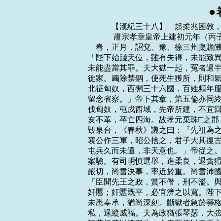
●
    　　【漢紀三十八】　起柔兆困敦，盡閼逢涒灘，凡九年。
    　　 肅宗孝章皇帝上建初元年（丙子，公元七六年）
    春，正月，詔兗、豫、徐三州稟贍饑民。上問司徒鮑昱：「何以消復旱災？」對曰：
「陛下始踐天位，雖有失得，未能致異。臣前為汝南太守，典治楚事，系者千餘人，恐
未能盡當其罪。夫大獄一起，冤者過半。又，諸徙者骨肉離分，孤魂不祀。宜一切還諸
徙家。蠲除禁錮，使死生獲所，則和氣可致。」帝納其言。校書郎楊終上疏曰：「間者
北征匈奴，西開三十六國，百姓頻年服役，轉輸煩費；愁困之民足以感動天地。陛下宜
留念省察。」帝下其章，第五倫亦同終議。牟融、飽昱皆以為：「孝子無改父之道。征
伐匈奴，屯戍西域，先帝所建，不宜回異。」終復上疏曰：「秦築長城，功役繁興；胡
亥不革，卒亡四海。故孝元棄珠□之郡，光武絕西域之國，不以介鱗易我衣裳。魯文公
毀泉台，《春秋》譏之曰：『先祖為之而己毀之，不如勿居而已，』以其無妨害於民也；
襄公作三軍，昭公捨之，君子大其復古，以為不捨則有害於民也。今伊吾之役，樓蘭之
屯兵久而未還，非天意也。」帝從之。丙寅，詔：「二千石勉勸農桑。罪非殊死，須秋
案驗。有司明慎選舉，進柔良，退貪猾，順時令，理冤獄。」是時承永平故事，吏政尚
嚴切，尚書決事，率近於重。尚書沛國陳寵以帝新即位，宜改前世苛俗，乃上疏曰：
「臣聞先王之政，賞不僭，刑不濫。與其不得已，寧僭無濫。往者斷獄嚴明，所以威懲
奸慝；奸慝既平，必宜濟之以寬。陛下即位，率由此義，數詔群僚，弘崇晏晏，而有司
未悉奉承，猶尚深刻。斷獄者急於篣格酷烈之痛，執憲者煩於詆欺放濫之文，或因公行
私，逞縱威福。夫為政猶張琴瑟，大弦急者小弦絕。陛下宜隆先王之道，蕩滌煩苛之法，
輕薄棰楚以濟群生，全廣至德以奉天心。」帝深納寵言，每事務於寬厚。
    酒泉太守段彭等兵會柳中，擊車師，攻交河城，斬首三千八百級，獲生口三千餘人。
北匈奴驚走，車師復降。會關寵已歿，謁者王蒙等欲引兵還；耿恭軍吏范羌，時在軍中，
固請迎恭。諸將不敢前，乃分兵二千人與羌，從山北迎恭，遇大雪丈餘，軍僅能至。城
中夜聞兵馬聲，以為虜來，大驚。羌遙呼曰：「我范羌也，漢遣軍迎校尉耳。」城中皆
稱萬歲。開門，共相持涕泣。明日，遂相隨俱歸。虜兵追之，且戰且行。吏士素饑困，
發疏勒時，尚有二十六人，隨路死沒，三月至玉門，唯餘十三人，衣屨穿決，形容枯槁。
中郎將鄭眾為恭已下洗沐，易衣冠，上疏奏：「恭以單兵守孤城，當匈奴數萬之眾，連
月逾年，心力困盡，鑿山為井，煮弩為糧，前後殺傷丑虜數百千計，卒全忠勇，不為大
漢恥，宜蒙顯爵，以厲將帥。」恭至雒陽，拜騎都尉。詔悉罷戊、己校尉及都護官，征
還班超。超將發還，疏勒舉國憂恐；其都尉黎弇曰：「漢使棄我，我必復為龜茲所滅耳，
誠不忍見漢使去。」因以刀自剄。超還至於窴，王侯以下皆號泣，曰：「依漢使如父母，
誠不可去！」互抱超馬腳不得行。超亦欲遂其本志，乃更還疏勒。疏勒兩城已降龜茲，
而與尉頭連兵。超捕斬反者，擊破尉頭，殺六百餘人，疏勒復安。
    甲寅，山陽、山平地震。
    東平王蒼上便宜三事。帝報書曰：「間吏民奏事亦有此言，但明智淺短，或謂倘是，
復慮為非，不知所定。得王深策，恢然意解；思惟嘉謀，以次奉行。特賜王錢五百萬。」
後帝欲為原陵、顯節陵起縣邑，蒼上疏諫曰：「竊見光武皇帝躬履儉約之行，深睹始終
之分，勤勤懇懇，以葬制為言；孝明皇帝大孝無違，承奉遵行。謙德之美，於斯為盛。
臣愚以園邑之興，始自強秦。古者丘隴且不欲其著明，豈況築郭邑、建都郛哉！上違先
帝聖心，下造無益之功，虛費國用，動搖百姓，非所以致和氣、祈豐年也。陛下履有虞
之至性，追祖檷之深思，臣蒼誠傷二帝純德之美不暢於無窮也。」帝乃止。自是朝廷每
有疑政，輒驛使諮問，蒼悉心以對，皆見納用。秋，八月，庚寅，有星孛於天市。
    初，益州西部都尉廣漢鄭純，為政清潔，化行夷貊，君長感慕，皆奉珍內附；明帝
為之置永昌郡，以純為太守。純在官十年而卒，後人不能撫循夷人。九月，哀牢王類牢
殺守令反，攻博南。
    阜陵王延數懷怨望，有告延與子男魴造逆謀者；上不忍誅，冬十一月，貶延為阜陵
侯，食一縣，不得與吏民通。
    北匈奴皋林溫禺犢王將眾還居涿邪山，南單于與邊郡及烏桓共擊破之。是歲，南部
大饑，詔稟給之。
    　　 肅宗孝章皇帝上建初二年（丁丑，公元七七年）
    春，三月，甲辰，罷伊吾盧屯兵，匈奴復遣兵守其地。
    永昌、越巂、益州三郡兵及昆明夷鹵承等，擊哀牢王類牢於博南，大破，斬之。
    夏，四月，戊子，詔還坐楚、淮陽事徙者四百餘家。
    上欲封爵諸舅，太后不聽。會大旱，言事者以為不封外戚之故，有司請依舊典。太
後詔曰：「凡言事者，皆欲媚朕以要福耳。昔王氏五侯同日俱封，黃霧四塞，不聞澍雨
之應。夫外戚貴盛，鮮不傾覆；故先帝防慎舅氏，不令在樞機之位，又言『我子不當與
先帝子等』，今有司奈何欲以馬氏比陰氏乎！且陰衛尉，天下稱之，省中御者至門，出
不及履，此蘧伯玉之敬也；新陽侯雖剛強，微失理，然有方略，據地談論，一朝無雙；
原鹿貞侯，勇猛誠信；此三人者，天下選臣，豈可及哉！馬氏不及陰氏遠矣。吾不才，
夙夜累息，常恐虧先後之法，有毛髮之罪吾不釋，言之不捨晝夜，而親屬犯之不止，治
喪起墳，又不時覺，是吾言之不立而耳目之塞也。
    吾為天下母，而身服大練，食不求甘，左右但著帛布，無香蕃之飾者，欲身率下也。
以為外親見之，當傷心自敕，但笑言『太后素好儉』。前過濯龍門上，見外家問起居者，
車如流水，馬如游龍，倉頭衣綠□，領袖正白，顧視御者，不及遠矣。故不加譴怒，但
絕歲用而已，冀以默愧其心，猶懈怠無憂國忘家之慮。知臣莫若君，況親屬乎！吾豈可
上負先帝之旨，下虧先人之德，重襲西京敗亡之禍哉！」固不許。帝省詔悲歎，復重請
曰：「漢興，舅氏之封侯，猶皇子之為王也。太后誠存謙虛，奈何令臣獨不加恩三舅乎！
且衛尉年尊，兩校尉有大病，如令不諱，使臣長抱刻骨之恨。宜及吉時，不可稽留。」
太后報曰：「吾反覆念之，思令兩善，豈徒欲獲謙讓之名而使帝受不外施之嫌哉！昔竇
太后欲封王皇後之兄，丞相條侯言：『高祖約，無軍功不侯。』今馬氏無功於國，豈得
與陰、郭中興之後等邪！常觀富貴之家，祿位重疊，猶再實之木，其根必傷。且人所以
願封侯者，欲上奉祭祀，不求溫飽耳；今祭祀則受太官之賜，衣食則蒙御府餘資，斯豈
不可足，而必當得一縣乎！吾計之孰矣，勿有疑也。夫至孝之行，安親為上。今數遭變
異，谷價數倍，憂惶晝夜，不安坐臥，而欲先營外家之封，違慈母之拳拳乎！吾素剛急，
有胸中氣，不可不順也。子之未冠，由於父母，已冠成人，則行子之志。念帝，人君也；
吾以未逾三年之故，自吾家族，故得專之。若陰陽調和，邊境清靜，然後行子之志；吾
但當含飴弄孫，不能復關政矣。」上乃止。
    太后嘗詔三輔：諸馬昏親有屬托郡縣、干亂吏治者，以法聞。太夫人葬起墳微高，
太后以為言，兄衛尉廖等即時減削。其外親有謙素義行者，輒假借溫言，賞以財位；如
有纖介，則先見嚴恪之色，然後加譴。其美車服、不尊法度者，便絕屬籍，遣歸田裡。
廣平、巨鹿、樂成王，車騎樸素，無金銀之飾，帝以白太后，即賜錢各五百萬。於是內
外從化，被服如一；諸家惶恐，倍於永平時。置織室，蠶於濯龍中，數往觀視，以為娛
樂。常與帝旦夕言道政事，及教授小王《論語》經書，述敘平生，雍和終日。
    馬廖慮美業難終，上疏勸成德政曰：「昔元帝罷服官，成帝御浣衣，哀帝去樂府，
然而侈費不息，至於衰亂者，百姓從行不從言也。夫改政移風，必有其本。《傳》曰：
吳王好劍客，百姓多創瘢；楚王好細腰，宮中多餓死。』長安語曰：『城中好高結，四
方高一尺；城中好廣眉，四方且半額；城中好大袖，四方全匹帛。』斯言如戲，有切事
實。前下制度未幾，後稍不行，雖或吏不奉法，良由慢起京師。今陛下素簡所安，發自
聖性，誠令斯事一竟，則四海誦德，聲薰天地，神明可通，況於行令乎！」太后深納之。
    初，安夷縣吏略妻卑湳種羌人婦，吏為其夫所殺，安夷長宗延追之出塞。種人恐見
誅，遂共殺延而與勒姐、吾良二種相結為寇。於是燒當羌豪滇吾之子迷吾率諸種俱反，
敗金城太守郝崇。詔以武威太守北地傅育為護羌校尉，自安夷徙居臨羌。迷吾又與封養
種豪布橋等五萬餘人共寇隴西、漢陽。秋，八月，遣行車騎將軍馬防、長水校尉耿恭將
北軍五校兵及諸郡射士三萬人擊之。第五倫上疏曰：「臣愚以為貴戚可封侯以富之，不
當任以職事。何者？繩以法則傷恩，私以親則違憲。伏聞馬防今當西征，臣以太后恩仁，
陛下至孝，恐卒有纖介，難為意愛。」帝不從。馬防等軍到冀，布橋等圍南部都尉於臨
洮，防進擊，破之，斬首虜四千餘人，遂解臨洮圍；其眾皆降，唯布橋等二萬餘人屯望
曲谷不下。
    十二月，戊寅，有星孛於紫宮。
    帝納竇勳女為貴人，有寵。貴人母，即東海恭王女沘公主也。
    第五倫上疏曰：「光武承王莽之餘，頗以嚴猛為政，後代因之，遂成風化；郡國所
舉，類多辦職俗吏，殊未有寬博之選以應上求者也。陳留令劉豫，冠軍令駟協，並以刻
薄之姿，務為嚴苦，吏民愁怨，莫不疾之。而今之議者反以為能，違天心，失經義；非
徒應坐豫、協，亦宜譴舉者。務進仁賢以任時政，不過數人，則風俗自化矣。臣嘗讀書
記，知秦以酷急亡國，又目見王莽亦以苛法自滅，故勤勤懇懇，實在於此。又聞諸王、
主、貴戚，驕奢逾制，京師尚然，何以示遠！故曰：『其身不正，雖令不行。』以身教
者從，以言教者訟。」上善之。倫雖天性峭直，然常疾俗吏苛刻，論議每依寬厚雲。
    　　 肅宗孝章皇帝上建初三年（戊寅，公元七八年）
    春，正月，己酉，宗祀明堂，登靈台，赦天下。
    馬防擊布橋，大破之，布橋將種人萬餘降，詔征防還。留耿恭擊諸未服者，斬首虜
千餘人，勒姐、燒何等十三種數萬人，皆詣恭降。恭嘗以言事忤馬防，監營謁者承旨，
奏恭不憂軍事，坐征下獄，免官。
    三月，癸巳，立貴人竇氏為皇後。
    初，顯宗之世，治虖沱、石臼河，從都慮至羊腸倉，欲令通漕。太原吏民苦役，連
年無成，死者不可勝算。帝以郎中鄧訓為謁者，監領其事。訓考量隱括，知其難成，具
以上言。夏，四月，己巳，詔罷其役，更用驢輦，歲省費億萬計，全活徒士數千人。訓，
禹之子也。
    閏月，西域假司馬班超率疏勒、康居、於窴、拘彌兵一萬人攻姑墨石城，破之，斬
首七百級。
    冬，十二月，丁酉，以馬防為車騎將軍。
    武陵漊中蠻反。
    是歲，有司奏遣廣平王羨、巨鹿王恭、樂成王黨俱就國。上性篤愛，不忍與諸王乖
離，遂皆留京師。
    　　 肅宗孝章皇帝上建初四年（己卯，公元七九年）
    春，二月，庚寅，太尉牟融薨。
    夏，四月，戊子，立皇子慶為太子。
    己丑，徙巨鹿王恭為江陵王，汝南王暢為梁王，常山王昺為淮陽王。
    辛卯，封皇子伉為千乘王，全為平春王。
    有司連據舊典，請封諸舅。帝以天下豐稔，方垂無事，癸卯，遂封衛尉廖為順陽侯，
車騎將軍防為穎陽侯，執金吾光為許侯。太后聞之曰：「吾少壯時，但慕竹帛，志不顧
命。今雖已老，猶戒之在得，故日夜惕厲，思自降損，冀乘此道，不負先帝。所以化導
兄弟，共同斯志，欲令瞑目之日，無所復恨，何意老志復不從哉！萬年之日長恨矣！」
廖等並辭讓，願就關內侯，帝不許。廖等不得已受封爵而上書辭位，帝許之。五月，丙
辰，防、廖、光皆以特進就第。
    甲戌，以司徒鮑昱為太尉，南陽太守桓虞為司徒。六月，癸丑，皇太后馬氏崩。帝
既為太后所養，專以馬氏為外家，故賈貴人不登極位，賈氏親族無受寵榮者。及太后崩，
但加貴人王赤綬，安車一駟，永巷宮人二百，御府雜帛二萬匹，大司農黃金千斤，錢二
千萬而已。
    秋，七月，壬戌，葬明德皇後。
    校書郎楊終建言：「宣帝博征群儒，論定《五經》於石渠閣。方今天下少事，學者
得成其業，而章句之徒，破環大體。宜如石渠故事，永為後世則。」帝從之。冬，十一
月，壬戌，詔太常：「將、大夫、博士、郎官及諸儒會白虎觀，議《五經》同異。」使
五官中郎將魏應承製問，侍中淳於恭奏，帝親稱制臨決，作《白虎議奏》，名儒丁鴻、
樓望、成封、桓郁、班固、賈逵及廣平王羨皆與焉。固，超之兄也。
    　　 肅宗孝章皇帝上建初五年（庚辰，公元八零年）
    春，二月，庚辰朔，日有食之。詔舉直言極諫。
    荊、豫諸郡兵討漊中蠻，破之。
    夏，五月，辛亥，詔曰：「朕思遲直士，側席異聞，其先至者，各已發憤吐懣，略
聞子大夫之志矣。皆欲置於左右，顧問省納。建武詔書又曰：『堯試臣以職，不直以言
語筆札。』今外官多曠，並可以補任。」
    戊辰，太傅趙熹薨。
    班超欲遂平西域，上疏請兵曰：「臣竊見先帝欲開西域，故北擊匈奴，西使外國，
善阜善、於窴即時向化，今拘彌、莎車、疏勒、月氏、烏孫、康居復願歸附，欲共並力，
破滅龜茲，平通漢道。若得龜茲，則西域未服者百份之一耳。前世議者皆曰：『取三十
六國，號為斷匈奴右臂。』今西域諸國，自日之所入，莫不向化，大小欣欣，貢奉不絕，
唯焉耆、龜茲獨未服從。臣前與官屬三十六人奉使絕域，備遭艱厄，自孤守疏勒，於今
五載，胡夷情數，臣頗識之，問其城郭小大，皆言倚漢與依天等。以是效之，則蔥領可
通，龜茲可伐。今宜拜龜茲侍子白霸為其國王，以步騎數百送之，與諸國連兵，歲月之
間，龜茲可禽。以夷狄攻夷狄，計之善者也。臣見莎車、疏勒田地肥廣，草故饒衍，不
比敦煌、善阜善間也，兵可不費中國而糧食自足。且姑墨、溫宿二王，特為龜茲所置，
既非其種，更相厭苦，其勢必有降者。若二國來降，則龜茲自破。願下臣章，參考行事，
誠有萬分，死復何恨！臣超區區特蒙神靈，竊冀未便僵僕，目見西域平定，陛下舉萬年
之觴，薦勳祖廟，布大喜於天下。」書奏，帝知其功可成，議欲給兵。平陵徐幹上疏，
願奮身佐超，帝以幹為假司馬，將馳刑及義從千人就超。先是莎車以為漢兵不出，遂降
於龜茲，而疏勒都尉番辰亦叛。會徐幹適至，超遂與幹擊番辰，大破之，斬首千餘級。
欲進攻龜茲，以烏孫兵強，宜因其力，乃上言：「烏孫大國，控弦十萬。故武帝妻以公
主，至孝宣帝卒得其用。今可遣使招慰，與共合力。」帝納之。
    　　 肅宗孝章皇帝上建初六年（辛巳，公元八一年）
    春。二月，辛卯，琅邪孝王京薨。
    夏，六月，丙辰，太尉鮑昱薨。
    辛未晦，日有食之。
    秋，七月，癸巳，以大司農鄧彪為太尉。
    武都太守廉范遷蜀郡太守。成都民物豐盛，邑宇逼側，舊制，禁民夜作以防火災，
而更相隱蔽，燒者日屬。范乃毀削先令，但嚴使儲水而已。百姓以為便，歌之曰：「廉
叔度，來何暮！不禁火，民安作。昔無襦，今五胯。」
    帝以沛王等將入朝，遣謁者賜貂裘及太官食物、珍果，又使大鴻臚竇固持節郊迎。
帝親自循行邸第，豫設帷床，其錢帛、器物無不充備。
    　　 肅宗孝章皇帝上建初七年（壬午，公元八二年）
    春，正月，沛王輔、濟南王康、東平王蒼、中山王焉、東海王政、琅邪王宇來朝。
詔沛、濟南、東平、中山王贊拜不名，升殿乃拜，上親答之，所以寵光榮顯，加於前古。
每入宮，輒以輦迎，至省閣乃下