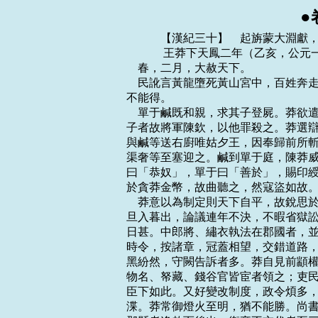
●
    　　【漢紀三十】　起旃蒙大淵獻，盡玄黓敦牂，凡八年。
    　　 王莽下天鳳二年（乙亥，公元一五年）
    春，二月，大赦天下。
    民訛言黃龍墮死黃山宮中，百姓奔走往觀者有萬數。莽惡之，捕系，問語所從起，
不能得。
    單于鹹既和親，求其子登屍。莽欲遣使送致，恐鹹怨恨，害使者，乃收前言當誅侍
子者故將軍陳欽，以他罪殺之。莽選辯士濟南王鹹為大使。夏，五月，莽復遣和親侯歙
與鹹等送右廚唯姑夕王，因奉歸前所斬侍子登及諸貴人從者喪。單于遣雲、當子男大且
渠奢等至塞迎之。鹹到單于庭，陳莽威德，莽亦多遺單于金珍，因諭說改其號，號匈奴
曰「恭奴」，單于曰「善於」，賜印綬，封骨都侯當為後安公，當子男奢為後安侯。單
於貪莽金幣，故曲聽之，然寇盜如故。
    莽意以為制定則天下自平，故銳思於地理，制禮，作樂，講合《六經》之說。公卿
旦入暮出，論議連年不決，不暇省獄訟冤結，民之急務。縣宰缺者數年守兼，一切貪殘
日甚。中郎將、繡衣執法在郡國者，並乘權勢，傳相舉奏。又十一公士分佈勸農桑，班
時令，按諸章，冠蓋相望，交錯道路，召會吏民，逮捕證左，郡縣賦斂，遞相賕賂，白
黑紛然，守闕告訴者多。莽自見前顓權以得漢政，故務自攬眾事，有司受成苟免。諸寶
物名、帑藏、錢谷官皆宦者領之；吏民上封事，宦官、左右開發，尚書不得知。其畏備
臣下如此。又好變改制度，政令煩多，當奉行者，輒質問乃以從事，前後相乘，憒眊不
渫。莽常御燈火至明，猶不能勝。尚書因是為奸，寢事，上書待報者連年不得去，拘系
郡縣者逢赦而後出，衛卒不交代者至三歲。谷糴常貴，邊兵二十餘萬人，仰衣食縣官。
五原、代郡尤被其毒，起為盜賊，數千人為輩，轉入旁郡。莽遣捕盜將軍孔仁將兵與郡
縣合擊，歲餘乃定。
    邯鄲以北大雨，水出，深者數丈，流殺數千人。
    　　 王莽下天鳳三年（丙子，公元一六年）
    春，二月，乙酉，地震，大雨雪；關東尤甚，深者一丈，竹柏或枯。大司空王邑上
書，以地震乞骸骨。莽不許，曰：「夫地有動有震，震者有害，動者不害。《春秋》記
地震，《易﹒系》坤動。動靜辟翕，萬物生焉。」其好自誣飾，皆此類也。
    先是，莽以製作未定，上自公侯，下至小吏，皆不得俸祿。夏，五月，莽下書曰：
「予遭陽九之厄，百六之會，國用不足，民人騷動，自公卿以下，一月之祿十□布二匹，
或帛一匹。予每念之，未嘗不戚焉。今厄會已度，府帑雖未能充，略頗稍給。其以六月
朔庚寅始，賦吏祿皆如制度。」四輔、公卿、大夫、士下至輿、僚，凡十五等。僚祿一
歲六十六斛，稍以差增。上至四輔而為萬斛雲。莽又曰：「古者歲豐穰則充其禮，有災
害則有所損，與百姓同憂喜也。其用上計時通計，天下幸無災害者，太官膳羞備其品矣；
即有災害，以什率多少而損膳焉。自十一公、六司、六卿以下，各分州郡、國邑保其災
害，亦以十率多少而損其祿。郎、從官、中都官吏食祿都內之委者，以太官膳羞備損而
為節。冀上下同心，勸進農業，安元元焉。」莽之制度煩碎如此，課計不可理，吏終不
得祿，各因官職為奸，受取賕賂以自共給焉。
    戊辰，長平館西岸崩，壅涇水不流，毀而北行。群臣上壽，以為《河圖》所謂「以
土填水」，匈奴滅亡之祥也。莽乃遣并州牧宋弘、游擊都尉任萌等將兵擊匈奴，至邊上
屯。
    秋，七月，辛酉，霸城門災。
    戊子晦，日有食之。大赦天下。
    平蠻將軍馮茂擊句町，士卒疾疫死者什六七，賦斂民財什取五，益州虛耗而不克；
征還，下獄死。冬，更遣寧始將軍廉丹與庸部牧史熊，大發天水、隴西騎士，廣漢、巴、
蜀、犍為吏民十萬人、轉輸者合二十萬人擊之。始至，頗斬首數千；其後軍糧前後不相
及，士卒饑疫。莽征丹、熊，丹、熊願益調度，必克乃還，復大賦斂。就都大尹馮英不
肯給，上言：「自西南夷反叛以來，積且十年，郡縣距擊不已。續用馮茂，苟施一切之
政，僰道以南，山險高深，茂多驅眾遠居，費以億計，吏士罹毒氣死者什七。今丹、熊
懼於自詭，期會調發諸郡兵谷，復訾民取其什四，空破梁州，功終不遂。宜罷兵屯田，
明設購賞。」莽怒，免英官；後頗覺寤，曰：「英亦未可厚非。」復以英為長沙連率。
粵巂蠻夷任貴亦殺太守枚根，自立為邛谷王。
    翟義黨王孫慶捕得，莽使太醫、尚方與巧屠共刳剝之，量度五臧，以竹筵導其脈，
知所終始，雲可以治病。
    是歲，遣大使五威將王駿、西域都護李崇、戊己校尉郭欽出西域。諸國皆郊迎，送
兵谷。駿欲襲擊之，焉耆詐降而聚兵自備，駿等將莎車、龜茲兵七千餘人分為數部，命
郭欽及佐帥何封別將居後。駿等入焉耆，焉耆伏兵要遮駿，及姑墨、封犁、危須國兵為
反間，還共襲駿等，皆殺之。欽、封後至焉耆，焉耆兵未還，欽襲擊，殺其老弱，從車
師還入塞。莽拜欽為填外將軍，封劋胡子；何封為集胡男。李崇收餘士，還保龜茲。及
莽敗，崇沒，西域遂絕。
    　　 王莽下天鳳四年（丁丑，公元一七年）
    夏，六月，莽更授諸侯茅土於明堂，親設文石之平，陳菁茅四色之土，告於岱宗、
泰社、後土、先祖、先妣以班授之。莽好空言，慕古法，多封爵人，性實吝嗇，托以地
理未定，故且先賦茅土，用慰喜封者。
    秋，八月，莽親之南郊，鑄作威鬥，以五石銅為之，若北斗，長二尺五寸，欲以厭
勝眾兵。既成，令司命負之，莽出在前，入在御旁。
    莽置羲和命士，以督五均、六筦。郡有數人，皆用富賈為之，乘傳求利，交錯天下。
因與郡縣通姦，多張空簿，府藏不實，百姓愈病。是歲，莽復下詔申明六筦，每一筦為
設科條防禁，犯者罪至死。奸吏猾民並侵，眾庶各不安生，又一切調上公以下諸有奴婢
者，率一口出錢三千六百，天下愈愁。納言馮常以六筦諫，莽大怒，免常官。法令煩苛，
民搖手觸禁，不得耕桑，繇役煩劇，而枯旱、蝗蟲相因，獄訟不決。吏用苛暴立威，旁
緣莽禁，侵刻小民，富者不自保，貧者無以自存，於是並起為盜賊，依阻山澤，吏不能
禽而覆蔽之，浸淫日廣。臨淮瓜田儀等依阻會稽長州；琅邪呂母聚黨數千人，殺海曲宰，
入海中為盜，其眾浸多，至萬數。荊州饑饉，民眾入野澤，掘鳧茈而食之，更相侵奪。
新市人王匡、王鳳為平理諍訟，遂推為渠帥，眾數百人。於是諸亡命者南陽馬武、穎川
王常、成丹等，皆往從之。共攻離鄉聚，臧於綠林山中，數月間至七八千人。又有南郡
張霸、江夏羊牧等與王匡俱起，眾皆萬人。莽遣使者即赦盜賊，還言：「盜賊解輒復合，
問其故，皆曰：『愁法禁煩苛，不得舉手，力作所得，不足以給貢稅；閉門自守，又坐
鄰伍鑄錢挾銅，奸吏因以愁民。』民窮，悉起為盜賊。」莽大怒，免之。其或順指言
「民驕黠當誅」及言「時運適然，且滅不久」，莽說，輒遷官。
    　　 王莽下天鳳五年（戊寅，公元一八年）
    春，正月，朔，北軍南門災。
    以大司馬司允費興為荊州牧；見，問到部方略，興對曰：「荊、揚之民，率依阻山
澤，以漁采為業。間者國張六筦，稅山澤，妨奪民之利，連年久旱，百姓饑窮，故為盜
賊。興到部，欲令明曉告盜賊歸田裡，假貸犁牛、種食，闊其租賦，冀可以解釋安集。」
莽怒，免興官。
    天下吏以不得俸祿，並為奸利，郡尹、縣宰家累千金。莽乃考始建國二年胡虜猾夏
以來諸軍吏及緣邊吏大夫以上為奸利增產致富者，收其家所有財產五分之四以助邊急。
公府士馳傳天下，考覆貪饕，關吏告其將、奴婢告其主，冀以禁奸，而奸愈甚。
    莽孫功崇公宗坐自畫容貌，被服天子衣冠，刻三印，發覺，自殺。宗姊妨為衛將軍
王興夫人，坐祝詛姑，殺婢以絕口，與興皆自殺。
    是歲，揚雄卒。初，成帝之世，雄為郎，給事黃門，與莽及劉秀並列；哀帝之初，
又與董賢同官。莽、賢為三公，權傾人主，所薦莫不拔擢，而雄三世不徙官。及莽篡位，
雄以耆老久次，轉為大夫。恬於勢利，好古樂道，欲以文章成名於後世，乃作《大玄》
以綜天、地、人之道；又見諸子各以其智舛馳，大抵詆訾聖人，即為怪迂、析辯詭辭以
撓世事，雖小辯，終破大道而惑眾，使溺於所聞而不自知其非也，故人時有問雄者，常
用法應之，號曰《法言》。用心於內，不求於外，於時人皆忽之；唯劉秀及范逡敬焉，
而桓譚以為絕倫，巨鹿侯芭師事焉。大司空王邑、納言嚴尤聞雄死，謂桓譚曰：「子常
稱揚雄書，豈能傳於後世乎？」譚曰：「必傳，顧君與譚不及見也。凡人賤近而貴遠，
親見揚子雲祿位容貌不能動人，故輕其書。昔老聃著虛無之言兩篇，薄仁義，非禮學，
然後好之者尚以為過於《五經》，自漢文、景之君及司馬遷皆有是言。今揚子之書文義
至深，而論不詭於聖人，則必度越諸子矣！」
    琅邪樊崇起兵於莒，眾百餘人，轉入太山。群盜以崇勇猛，皆附之，一歲間至萬餘
人。崇同郡人逄安、東海人徐宣、謝祿、楊音各起兵，合數萬人，復引從崇。共還攻莒，
不能下，轉掠青、徐間。又有東海刁子都，亦起兵鈔擊徐、兗。莽遣使者發郡國兵擊之，
不能克。
    烏累單于死，弟左賢王輿立，為呼都而屍道皋若鞮單于。輿既立，貪利賞賜，遣大
且渠奢與伊墨居次雲女弟之子醯櫝王，俱奉獻至長安。莽遣和親侯歙與奢等俱至制虜塞
下，與雲及須卜當會；因以兵迫脅雲、當，將至長安。雲、當小男從塞下得脫，歸匈奴。
當至長安，莽拜為須卜單于，欲出大兵以輔立之，兵調度亦不合。而匈奴愈怒，並入北
邊為寇。
    　　 王莽下天鳳六年（己卯，公元一九年）
    春，莽見盜賊多，乃令太史推三萬六千歲歷紀，六歲一改元，布天下。下書自言己
當如黃帝仙升天，欲以誑耀百姓，銷解盜賊。眾皆笑之。
    初獻《新樂》於明堂、太廟。
    更始將軍廉丹擊益州，不能克。益州夷棟蠶、若豆等起兵殺郡守，越巂夷人大牟亦
叛，殺略吏人。莽召丹還，更遣大司馬護軍郭興、庸部牧李曄擊蠻夷若豆等、太傅羲叔
士孫喜清潔江湖之盜賊。而匈奴寇邊甚，莽乃大募天下丁男及死罪囚、吏民奴，名曰豬
突、豨勇，以為銳卒。一切稅天下吏民，訾三十取一，縑帛皆輸長安。令公卿以下至郡
縣黃綬皆保養軍馬，多少各以秩為差，吏盡復以與民。又博募有奇技術可以攻匈奴者，
將待以不次之位，言便宜者以萬數。或言能度水不用舟楫，連馬接騎，濟百萬師。或言
不持斗糧，服食藥物，三軍不饑。或言能飛，一日千里，可窺匈奴；莽輒試之，取大鳥
翮為兩翼，頭與身皆著毛，通引環紐，飛數百步墮。莽知其不可用，苟欲獲其名，皆拜
為理軍，賜以車馬，待發。初，莽之欲誘迎須卜當也，大司馬嚴尤諫曰：「當在匈奴右
部，兵不侵邊，單于動靜輒語中國，此方面之大助也。於今迎當置長安槁街，一胡人耳，
不如在匈奴有益。」莽不聽。既得當，欲遣尤與廉丹擊匈奴，皆賜姓征氏，號二征將軍，
令誅單于輿而立當代之。出車城西橫廄，未發。尤素有智略，非莽攻伐四夷，數諫不從，
及當出，廷議，尤固言：「匈奴可且以為後，先憂山東盜賊。」莽大怒，策免尤。
    大司空議曹史代郡范升奏記王邑曰：「升聞子以人不間於其父母為孝，臣以下不非
其君上為忠。今眾人鹹稱朝聖，皆曰公明。蓋明者無不見，聖者無不聞。今天下之事，
昭昭於日月，震震於雷霆，而朝雲不見，公雲不聞，則元元焉所呼天！公以為是而不言，
則過小矣；知而從令，則過大矣。二者於公無可以免，宜乎天下歸怨於公矣。朝以遠者
不服為至念，升以近者不悅為重憂。今動與時戾，事與道反，馳騖覆車之轍，踵循敗事
之後，後出益可怪，晚發愈可懼耳。方春歲首而動發遠役，藜藿不充，田荒不耕，谷價
騰躍，斛至數千，吏民陷於湯火之中，非國家之民也。如此，則胡、貊守闕，青、徐之
寇在於帷帳矣。升有一言，可以解天下倒縣，免元元之急；不可書傳，願蒙引見，極陳
所懷。」邑不聽。
    翼平連率田況奏郡縣訾民不實，莽復三十取一。以況忠言憂國，進爵為伯，賜錢二
百萬，眾庶皆詈之。青、徐民多棄鄉里流亡，老弱死道路，壯者入賊中。
    夙夜連率韓博上言：「有奇士，長丈，大十圍，來至臣府，曰欲奮擊胡虜，自謂巨
毋霸，出於蓬萊東南五城西北昭如海瀕，軺車不能載，三馬不能勝。即日以大車四馬，
建虎旗，載霸詣闕。霸臥則枕鼓，以鐵箸食，此皇天所以輔新室也。願陛下作大甲、高
車、賁育之衣，遣大將一人與虎賁百人迎之於道。京師門戶不容者，開高大之，以示百
蠻，鎮安天下。」博意欲以風莽，莽聞，惡之，留霸在所新豐，更其姓曰巨母氏，謂因
文母太后而霸王符也。征博，下獄，以非所宜言，棄市。
    關東饑旱連年，刁子都等黨眾浸多，至六七萬。
    　　 王莽下地皇元年（庚辰，公元二零年）
    春，正月，乙未，赦天下。改元曰地皇，從三萬六千歲歷號也。
    莽下書曰；「方出軍行師，敢有趨讙犯法者輒論斬，毋須時！」於是春、夏斬人都
市，百姓震懼，道路以目。
    莽見四方盜賊多，復欲厭之，又下書曰：「予之皇初祖考黃帝定天下，將兵為上將
軍，內設大將，外置大司馬五人，大將軍至士吏凡七十三萬八千九百人，士千三百五十
萬人。予受符命之文，稽前人，將條備焉。」於是置前、後、左、右、中大司馬之位，
賜諸州牧至縣宰皆有大將軍、偏、裨、校尉之號焉。乘傳使者經歷郡國，日且十輩，倉
無見谷以給；傳車馬不能足，賦取道中車馬，取辦於民。
    秋，七月，大風毀王路堂。莽下書曰：「乃壬午食甫時，有烈風雷雨發屋折木之變，
予甚恐焉；伏念一旬，迷乃解矣。昔符命文立安為新遷王，臨國洛陽，為統義陽王，議
者皆曰：『臨國洛陽為統，謂據土中為新室統也，宜為皇太子。』自此後，臨久病，雖
瘳不平。臨有兄而稱太子，名不正。惟即位以來，陰陽未和，谷稼鮮耗，蠻夷猾夏，寇
賊奸宄，人民征營，無所錯手足。深惟厥咎，在名不正焉。其立安為新遷王，臨為統義
陽王。」
    莽又下書曰：「寶黃廝赤。其令郎從官皆衣絳。」
    望氣為數者多言有土功象；九月，甲申，莽起九廟於長安城南，黃帝廟方四十丈，
高十七丈，餘廟半之，制度甚盛。博征天下工匠及吏民以義入錢谷助作者，駱驛道路；
窮極百工之巧；功費數百餘萬，卒徒死者萬數。
    是月，大雨，六十餘日。
    巨鹿男子馬適求等謀舉燕、趙兵以誅莽。大司空士王丹發覺，以聞。莽遣三公大夫
逮治黨與，連及郡國豪傑數千人，皆誅死。封丹為輔國侯。
    莽以私鑄錢死及非沮寶貨投四裔，犯法者多，不可勝行；乃更輕其法，私鑄作泉布
者與妻子沒入為官奴婢，吏及比伍知而不舉告，與同罪；非沮寶貨，民罰作一歲，吏免
官。
    太傅平晏死，以予虞唐尊為太傅。尊曰：「國虛民貧，咎在奢泰。」乃身短衣小褒，
乘牝馬、柴車、藉蒿，以瓦器飲食，又以歷遺公卿。出，見男女不異路者，尊自下車，
以象刑赭幡污染其衣。莽聞而說之，下詔申敕公卿：「思與厥齊。」封尊為平化侯。
    汝南郅惲明天文歷數，以為漢必再受命，上書說莽曰：「上天垂戒，欲悟陛下，令
就臣位。取之以天，還之以天，可謂知命矣！」莽大怒，系惲詔獄，逾冬，會赦得出。
    　　 王莽下地皇二年（辛巳，公元二一年）
    春，正月，莽妻死，謚曰孝睦皇後。初，莽妻以莽數殺其子，涕泣失明；莽令太子
臨居中養焉。莽妻旁侍者原碧，莽幸之，臨亦通焉，恐事洩，謀共殺莽。臨妻愔，國師
公女，能為星，語臨宮中且有白衣會。臨喜，以為所謀且成；後貶為統義陽王，出在外
第，愈憂恐。會莽妻病困，臨予書曰：「上於子孫至嚴，前長孫、中孫年俱三十而死。
今臣臨復適三十，誠恐一旦不保中室，則不知死命所在！」莽候妻