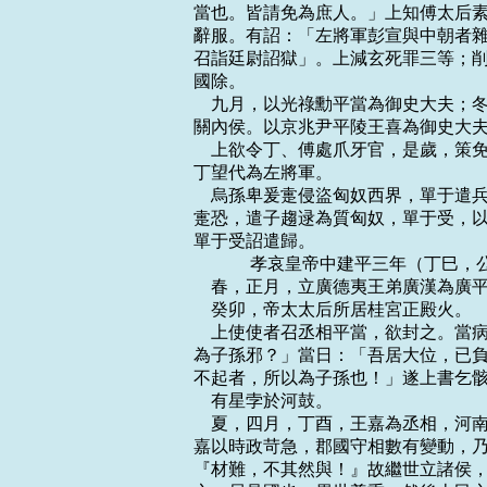
當也。皆請免為庶人。」上知傅太后素
辭服。有詔：「左將軍彭宣與中朝者雜
召詣廷尉詔獄」。上減玄死罪三等；削
國除。

    九月，以光祿勳平當為御史大夫
關內侯。以京兆尹平陵王喜為御史大夫
    上欲令丁、傅處爪牙官，是歲，
丁望代為左將軍。

    烏孫卑爰疐侵盜匈奴西界，單于
疐恐，遣子趨逯為質匈奴，單于受，以
單于受詔遣歸。

    　　 孝哀皇帝中建平三年（丁巳，
    春，正月，立廣德夷王弟廣漢為廣平
    癸卯，帝太太后所居桂宮正殿火。

    上使使者召丞相平當，欲封之。
為子孫邪？」當日：「吾居大位，已負
不起者，所以為子孫也！」遂上書乞骸
    有星孛於河鼓。

    夏，四月，丁酉，王嘉為丞相，
嘉以時政苛急，郡國守相數有變動，乃
『材難，不其然與！』故繼世立諸侯，