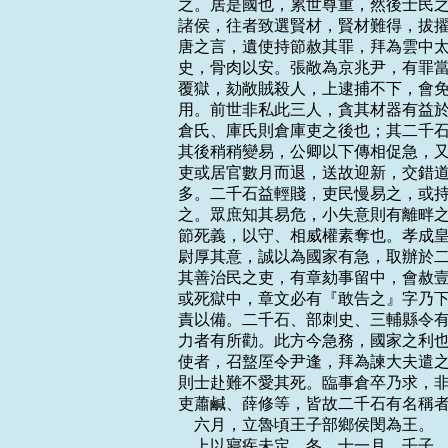
之。居是國也，累世尊重，然後士民之
諸侯，往者致選賢材，賢材難得，拔擢
唐之言，遺使持節赦其罪，拜為雲中太
史，骨肉以安。張敞為京兆尹，有罪當
覆獄，劾敞賊殺人，上逮捕不下，會免
用。前世非私此三人，貪其材器有益於
倉氏、庫氏則倉庫吏之後也；其二千石
其後稍稍變易，公卿以下傳相促急，又
吏或居官數月而退，送故迎新，交錯道
多。二千石益輕賤，吏民慢易之，或持
之。眾庶知其易危，小失意則有離畔之
節死義，以守、相威權素奪也。孝成皇
尉厚其意，誠以為國家有急，取辦於二
其善治民之吏，有章劾事留中，會赦壹
或死獄中，章文必有『敢告之』字乃下
責以備。二千石、部刺史、三輔縣令有
力者有所勸。此方今急務，國家之利也
使者，召盩厔令尹逢，拜為諫大夫遣之
則士赴難不愛其死。臨事倉卒乃求，非
吏蕭鹹、薛修等，皆故二千石有名稱者
    六月，立魯頃王子部鄉侯閔為王。

    上以寢疾未定，冬，十一月，壬