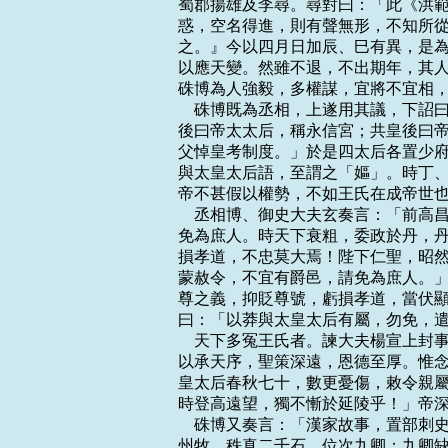
蜀郡揚雄及李尋。尋對曰：「此《洪範
惑，空名得進，則有聲無形，不知所從
之。』今以四月日加辰、巳有異，是為
以應天變。然雖不退，不出期年，其人
硃博為人強毅，多權謀，宜將不宜相，
    硃博既為丞相，上遂用其議，下
後曰帝太太后，稱永信宮；共皇後曰帝
父悼皇考制度。」於是四太后各置少府
與太皇太后語，至謂之「嫗」。時丁、
帝不甚假以權勢，不如王氏在成帝世也
    丞相博、御史大夫玄奏言：「前
免為庶人。時天下衰粗，委政於丹，丹
損孝道，不忠莫大焉！陛下仁聖，昭然
蒙赦令，不宜有爵邑，請免為庶人。」
尊之義，抑貶尊號，虧損孝道，當伏顯
曰：「以莽與太皇太后有屬，勿免，遣
    天下多冤王氏者。諫大夫楊宣上
以承天序，聖策深遠，恩德至厚。惟念
皇太后春秋七十，數更憂傷，敕令親屬
時登高遠望，獨不慚於延陵乎！」帝深
    硃博又奏言：「漢家故事，置部
州牧，秩真二千石，位次九卿；九卿缺