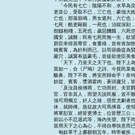
    「今民有七亡：陰陽不和，水旱
吏並公，受取不已，三亡也；豪強大姓
亡也；部落鼓鳴，男女遮列，六亡也；
七死：酷吏毆殺，一死也；治獄深刻，
怨讎相殘，五死也；歲惡饑餓，六死也
國安，誠難；民有七死而無一生，欲望
群臣幸得居尊官，食重祿，豈有肯加惻
稱賓客，為奸利而已。以苟容曲從為賢
巖穴，誠翼有益豪毛，豈徒欲使臣美食
    「天下，乃皇天之天下也。陛下
當如一，合《尸鳩》之詩。今貧民菜食
酸鼻。陛下不救，將安所歸命乎！奈何
奴從、賓客，漿酒藿肉，蒼頭廬兒，皆
    「及汝昌侯傅商，亡功而封。夫
官，官非其人，而望天說民服，豈不難
強可用獨立，奸人之雄，惑世尤劇者也
休，就師傅。急征故大司馬傅喜，使領
將軍彭宣，經皆更博士，位皆歷三公；
前以小不忍退武等，海內失望。陛下尚
當用天下之心為心，不得自專快意而已
    匈奴單于上書願朝五年。時帝被