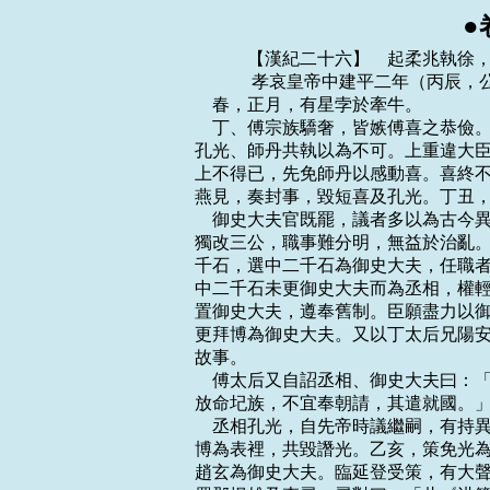
●
    　　【漢紀二十六】　起柔兆執徐
    　　 孝哀皇帝中建平二年（丙辰，
    春，正月，有星孛於牽牛。

    丁、傅宗族驕奢，皆嫉傅喜之恭
孔光、師丹共執以為不可。上重違大臣
上不得已，先免師丹以感動喜。喜終不
燕見，奏封事，毀短喜及孔光。丁丑，
    御史大夫官既罷，議者多以為古
獨改三公，職事難分明，無益於治亂。
千石，選中二千石為御史大夫，任職者
中二千石未更御史大夫而為丞相，權輕
置御史大夫，遵奉舊制。臣願盡力以御
更拜博為御史大夫。又以丁太后兄陽安
故事。

    傅太后又自詔丞相、御史大夫曰
放命圮族，不宜奉朝請，其遣就國。」
    丞相孔光，自先帝時議繼嗣，有
博為表裡，共毀譖光。乙亥，策免光為
趙玄為御史大夫。臨延登受策，有大聲