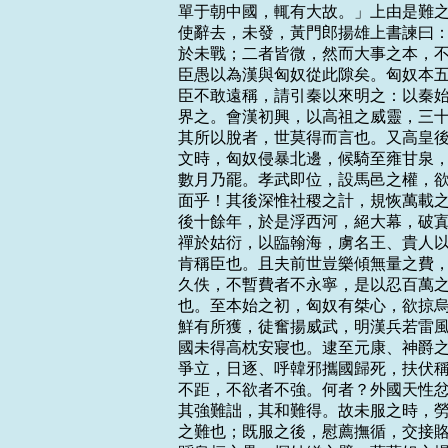
單于朝中國，輒有大故。」上由是難之
使辭去，未發，黃門郎揚雄上書諫曰：
於未戰；二者皆微，然而大事之本，不
臣愚以為漢與匈奴從此隙矣。匈奴本五
臣不敢遠稱，請引秦以來明之：以秦始
界之。會漢初興，以高祖之威靈，三十
其所以脫者，世莫得而言也。又高皇後
文時，匈奴侵暴北邊，候騎至雍甘泉，
數月乃罷。孝武即位，設馬邑之權，欲
面乎！其後深惟社稷之計，規恢萬載之
後十餘年，於是浮西河，絕大幕，破寘
禪於姑衍，以臨翰海，虜名王、貴人以
肯稱臣也。且夫前世豈樂傾無量之費，
久佚，不暫費者不永寧，是以忍百萬之
也。至本始之初，匈奴有桀心，欲掠烏
鮮有所獲，徒奮揚威武，明漢兵若雷風
國未得高枕安寢也。逮至元康、神爵之
爭立，日逐、呼韓邪攜國歸死，扶伏稱
不距，不欲者不強。何者？外國天性忿
其強難詘，其和難得。故未服之時，勞
之難也；既服之後，慰薦撫循，交接賂