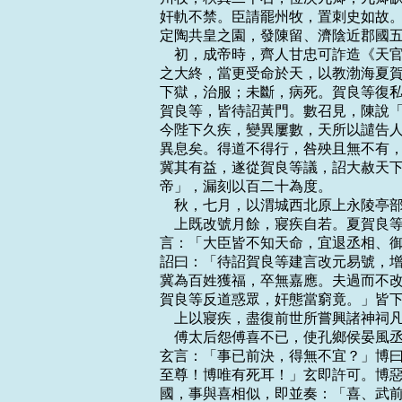
奸軌不禁。臣請罷州牧，置刺史如故。
定陶共皇之園，發陳留、濟陰近郡國五
    初，成帝時，齊人甘忠可詐造《
之大終，當更受命於天，以教渤海夏賀
下獄，治服；未斷，病死。賀良等復私
賀良等，皆待詔黃門。數召見，陳說「
今陛下久疾，變異屢數，天所以譴告人
異息矣。得道不得行，咎殃且無不有，
冀其有益，遂從賀良等議，詔大赦天下
帝」，漏刻以百二十為度。

    秋，七月，以渭城西北原上永陵亭
    上既改號月餘，寢疾自若。夏賀
言：「大臣皆不知天命，宜退丞相、御
詔曰：「待詔賀良等建言改元易號，增
冀為百姓獲福，卒無嘉應。夫過而不改
賀良等反道惑眾，奸態當窮竟。」皆下
    上以寢疾，盡復前世所嘗興諸神祠
    傅太后怨傅喜不已，使孔鄉侯晏
玄言：「事已前決，得無不宜？」博曰
至尊！博唯有死耳！」玄即許可。博惡
國，事與喜相似，即並奏：「喜、武前