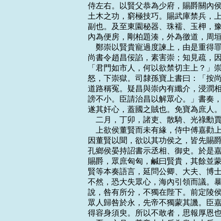
侍左右。以賢父恭為少府，賜爵關內侯
土木之功，窮極技巧。賜武庫禁兵，上
副也。及至東園秘器、珠襦、玉柙，豫
內為便房，剛柏題湊，外為徼道，周垣
    鄭崇以賢貴寵過度諫上，由是重
尚書令趙昌佞諂，素害崇；知見疏，因
「君門如市人，何以欲禁切主上？」崇
怒，下崇獄。司隸孫寶上書曰：「按尚
道路稱冤。疑昌與崇內有纖介，浸潤相
謗不小。臣請治昌以解眾心。」書奏，
遂其奸心，蓋國之賊也。免寶為庶人。
    二月，丁卯，諸吏、散騎、光祿勳
    上欲侯董賢而未有緣，侍中傅嘉
因董賢以聞，欲以其功侯之，皆先賜爵
孔鄉侯晏持詔書示丞相、御史。於是嘉
賜爵，眾庶匈匈，鹹曰賢貴，其餘並蒙
賢等本奏語言，延問公卿、大夫、博士
不然，恐大失眾心，海內引領而議。暴
說，咎有所分，不獨在陛下。前定陵侯
眾人歸咎於永，先帝不獨蒙其譏。臣嘉
得容身須臾。所以不敢者，思報厚恩也