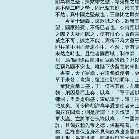
蹈烏桓之壘，探姑繒之壁，藉蕩姐之場
遠不離二時之勞，固已犁其庭，掃其閭
不然，真中國之堅敵也，三垂比之縣矣
    「今單于歸義，懷款誠之心，欲
望，國家雖費，不得已者也。奈何距以
之隙？夫疑而隙之，使有恨心，負前言
威之不可，諭之不能，焉得不為大憂乎
即兵革不用而憂患不生。不然，壹有隙
未然之時也。且往者圖西域，制車師，
居、烏孫能逾白龍堆而寇西邊哉？乃以
臣竊為國不安也。唯陛下少留意於未亂
    書奏，天子寤焉，召還匈奴使者
單于未發，會病，復遣使願朝明年；上
    董賢貴幸日盛，丁、傅害其寵，
朝，躬因是而上奏，以為：「單于當以
彌弱，卑爰疐強盛，東結單于，遣子往
域危矣。可令降胡詐為卑爰疐使者來上
匈奴客聞焉；則是所謂『上兵伐謀，其
軍大議。左將軍公孫祿以為：「中國常
許。且匈奴賴先帝之德，保塞稱蕃。今
禮。臣祿自保沒身不見匈奴為邊竟憂也
圖未形，為萬世慮。而祿欲以其犬馬齒