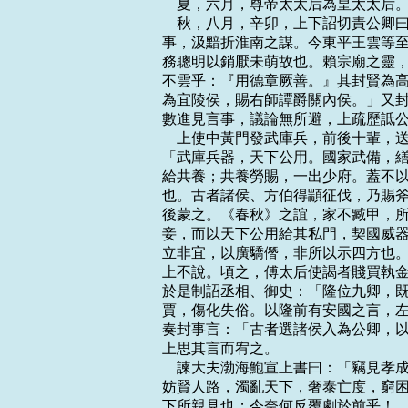
    夏，六月，尊帝太太后為皇太太后。
    秋，八月，辛卯，上下詔切責公
事，汲黯折淮南之謀。今東平王雲等至
務聰明以銷厭未萌故也。賴宗廟之靈，
不雲乎：『用德章厥善。』其封賢為高
為宜陵侯，賜右師譚爵關內侯。」又封
數進見言事，議論無所避，上疏歷詆公
    上使中黃門發武庫兵，前後十輩
「武庫兵器，天下公用。國家武備，繕
給共養；共養勞賜，一出少府。蓋不以
也。古者諸侯、方伯得顓征伐，乃賜斧
後蒙之。《春秋》之誼，家不臧甲，所
妾，而以天下公用給其私門，契國威器
立非宜，以廣驕僭，非所以示四方也。
上不說。頃之，傅太后使謁者賤買執金
於是制詔丞相、御史：「隆位九卿，既
賈，傷化失俗。以隆前有安國之言，左
奏封事言：「古者選諸侯入為公卿，以
上思其言而宥之。

    諫大夫渤海鮑宣上書曰：「竊見
妨賢人路，濁亂天下，奢泰亡度，窮困
下所親見也；今奈何反覆劇於前乎！
