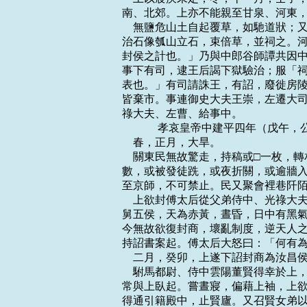
南、北郊。上亦不能親至甘泉、河東，
    無鹽危山土自起覆草，如馳道狀
治石像瓠山立石，束倍草，並祠之。河
封侯之計也。」乃與中郎谷師譚共因中
事下有司，逮王后謁下獄驗治；服「祠
表也。」有司請誅王，有詔，廢徙房陵
皆棄市。事連御史大夫王崇，左遷大司
祿大夫、左曹、給事中。

    　　 孝哀皇帝中建平四年（戊午，
    春，正月，大旱。

    關東民無故驚走，持稿或□一枚
數，或被發徒跣，或夜折關，或逾牆入
至京師，不可禁止。民又聚會裡巷阡陌
    上欲封傅太后從父弟侍中、光祿
舅五侯，天為赤黃，晝昏，日中有黑氣
今無故欲復封商，壞亂制度，逆天人之
持詔書案起。傅太后大怒曰：「何有為
    二月，癸卯，上遂下詔封商為汝昌侯
    駙馬都尉、侍中雲陽董賢得幸於
常與上臥起。嘗晝寢，偏藉上袖，上欲
得通引籍殿中，止賢廬。又召賢女弟以