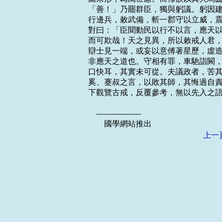
「善！」乃罷群臣，獨與躬議。躬因建
行邊兵，敕武備，斬一郡守以立威，震
對曰：「臣聞動民以行不以言，應天以
而可欺哉！天之見異，所以敕戒人君，
辯士見一端，或妄以意傅著星歷，虛造
非應天之道也。守相有罪，車馳詣闕，
口快耳，其實未可從。夫議政者，苦其
奚、蹇叔之言，以敗其師，其悔過自責
下觀覽古戒，反覆參考，無以先入之語
    ------------------

上一