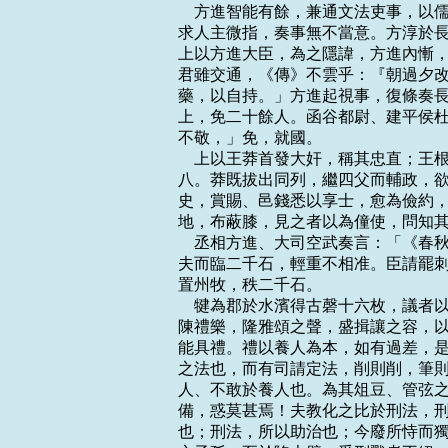
    方進智能有餘，兼通文法吏事，
求人主微指，奏事無不當意。方淳於長
上以方進大臣，為之隱諱，方進內慚，
君雖交通，《傳》不雲乎：『朝過夕改
藥，以自持。」方進起視事，復條奏長
上，免二十餘人。函谷都尉、建平侯杜
不敬，」免，就國。

    上以王莽首發大奸，稱其忠直；
八。莽既拔出同列，繼四父而輔政，欲
史，賞賜、邑錢悉以享士，愈為儉約，
地，布蔽膝，見之者以為僮使，問知其
    丞相方進、大司空武奏言：「《
夫而臨二千石，輕重不相准。臣請罷刺
置州牧，秩二千石。

    犍為郡於水濱得古磬十六枚，議
陳禮樂，隆雅頌之聲，盛揖讓之容，以
能具禮。禮以養人為本，如有過差，是
之法也，而有司請定法，削則削，筆則
人、不敢於養人也。為其俎豆、管弦之
備，惑莫甚焉！夫教化之比於刑法，刑
也；刑法，所以助治也；今廢所恃而獨