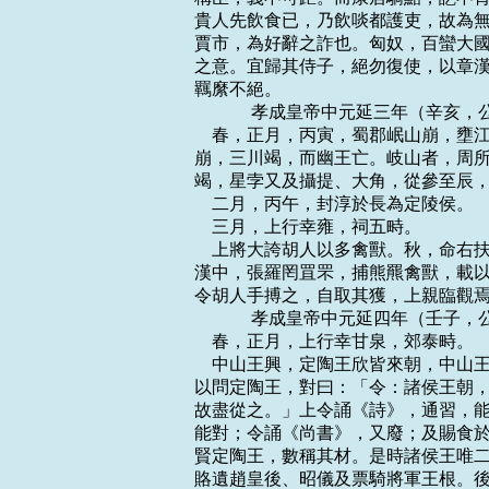
貴人先飲食已，乃飲啖都護吏，故為無
賈市，為好辭之詐也。匈奴，百蠻大國
之意。宜歸其侍子，絕勿復使，以章漢
羈縻不絕。

    　　 孝成皇帝中元延三年（辛亥，
    春，正月，丙寅，蜀郡岷山崩，
崩，三川竭，而幽王亡。岐山者，周所
竭，星孛又及攝提、大角，從參至辰，
    二月，丙午，封淳於長為定陵侯。

    三月，上行幸雍，祠五畤。

    上將大誇胡人以多禽獸。秋，命
漢中，張羅罔罝罘，捕熊羆禽獸，載以
令胡人手搏之，自取其獲，上親臨觀焉
    　　 孝成皇帝中元延四年（壬子，
    春，正月，上行幸甘泉，郊泰畤。

    中山王興，定陶王欣皆來朝，中
以問定陶王，對曰：「令：諸侯王朝，
故盡從之。」上令誦《詩》，通習，能
能對；令誦《尚書》，又廢；及賜食於
賢定陶王，數稱其材。是時諸侯王唯二
賂遺趙皇後、昭儀及票騎將軍王根。後