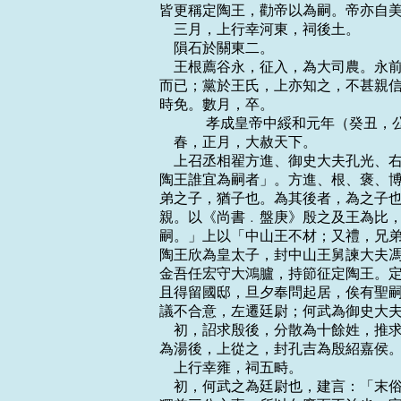
皆更稱定陶王，勸帝以為嗣。帝亦自美
    三月，上行幸河東，祠後土。

    隕石於關東二。

    王根薦谷永，征入，為大司農。
而已；黨於王氏，上亦知之，不甚親信
時免。數月，卒。

    　　 孝成皇帝中綏和元年（癸丑，
    春，正月，大赦天下。

    上召丞相翟方進、御史大夫孔光
陶王誰宜為嗣者」。方進、根、褒、博
弟之子，猶子也。為其後者，為之子也
親。以《尚書﹒盤庚》殷之及王為比，
嗣。」上以「中山王不材；又禮，兄弟
陶王欣為皇太子，封中山王舅諫大夫馮
金吾任宏守大鴻臚，持節征定陶王。定
且得留國邸，旦夕奉問起居，俟有聖嗣
議不合意，左遷廷尉；何武為御史大夫
    初，詔求殷後，分散為十餘姓，
為湯後，上從之，封孔吉為殷紹嘉侯。
    上行幸雍，祠五畤。

    初，何武之為廷尉也，建言：「