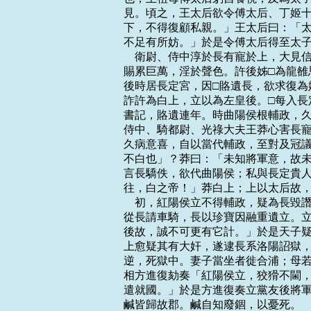
見。頃之，王太后欲令傅太后、丁姬十
下，不得復顧私親。」王太后曰：「太
不足有所妨。」於是令傅太后得至太子
    衛尉、侍中淳於長有寵於上，大
賜累巨萬，淫於聲色。許後姊□為龍雒
後時居長定宮，因□賂遺長，欲求復為
詐許為白上，立以為左皇後。□每入長
書記，賂遺連年。時曲陽侯根輔政，久
侍中、騎都尉、光祿大夫王莽心害長寵
久病意喜，自以當代輔政，至對及冠議
不白也」？莽曰：「未知將軍意，故未
言長驕佚，欲代曲陽侯；私與長定貴人
往，白之帝！」莽白上；上以太后故，
    初，紅陽侯立不得輔政，疑為長
從長請車騎，長以珍寶因融重遺立。立
後故，誠不可更有它計。」於是天子疑
上愈疑其有大奸，遂逮長系洛陽詔獄，
逆，死獄中。妻子當坐者徙合浦；母若
相方進復劾奏「紅陽侯立，狡猾不閫，
遣就國。」於是方進復奏立黨友後將軍
鹹皆歸故郡。鹹自知廢錮，以憂死。
