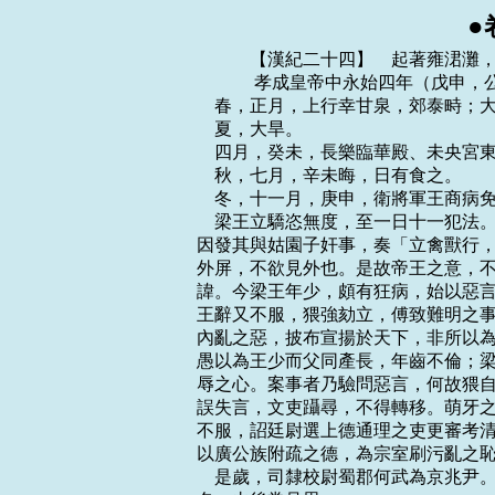
●
    　　【漢紀二十四】　起著雍涒灘
    　　 孝成皇帝中永始四年（戊申，
    春，正月，上行幸甘泉，郊泰畤
    夏，大旱。

    四月，癸未，長樂臨華殿、未央
    秋，七月，辛未晦，日有食之。

    冬，十一月，庚申，衛將軍王商病免
    梁王立驕恣無度，至一日十一犯
因發其與姑園子奸事，奏「立禽獸行，
外屏，不欲見外也。是故帝王之意，不
諱。今梁王年少，頗有狂病，始以惡言
王辭又不服，猥強劾立，傅致難明之事
內亂之惡，披布宣揚於天下，非所以為
愚以為王少而父同產長，年齒不倫；梁
辱之心。案事者乃驗問惡言，何故猥自
誤失言，文吏躡尋，不得轉移。萌牙之
不服，詔廷尉選上德通理之吏更審考清
以廣公族附疏之德，為宗室刷污亂之恥
    是歲，司隸校尉蜀郡何武為京兆