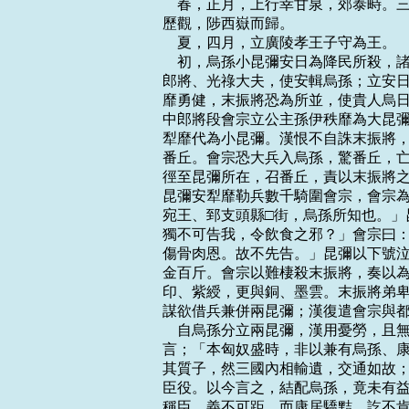
    春，正月，上行幸甘泉，郊泰畤
歷觀，陟西嶽而歸。

    夏，四月，立廣陵孝王子守為王。

    初，烏孫小昆彌安日為降民所殺
郎將、光祿大夫，使安輯烏孫；立安日
靡勇健，末振將恐為所並，使貴人烏日
中郎將段會宗立公主孫伊秩靡為大昆彌
犁靡代為小昆彌。漢恨不自誅末振將，
番丘。會宗恐大兵入烏孫，驚番丘，亡
徑至昆彌所在，召番丘，責以末振將之
昆彌安犁靡勒兵數千騎圍會宗，會宗為
宛王、郅支頭縣□街，烏孫所知也。」
獨不可告我，令飲食之邪？」會宗曰：
傷骨肉恩。故不先告。」昆彌以下號泣
金百斤。會宗以難棲殺末振將，奏以為
印、紫綬，更與銅、墨雲。末振將弟卑
謀欲借兵兼併兩昆彌；漢復遣會宗與都
    自烏孫分立兩昆彌，漢用憂勞，
言；「本匈奴盛時，非以兼有烏孫、康
其質子，然三國內相輸遺，交通如故；
臣役。以今言之，結配烏孫，竟未有益
稱臣，義不可距。而康居驕黠，訖不肯