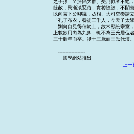
之子孫，至於陷大辟、受刑戮者不絕，
餘敝，民漸漬惡俗，貪饕險詖，不閒義
以向言下公卿議，丞相、大司空奏請立
「孔子布衣，養徒三千人，今天子太學
    劉向自見得信於上，故常顯訟宗
上數欲用向為九卿，輒不為王氏居位者
三十餘年而卒。後十三歲而王氏代漢。
    ------------------

上一