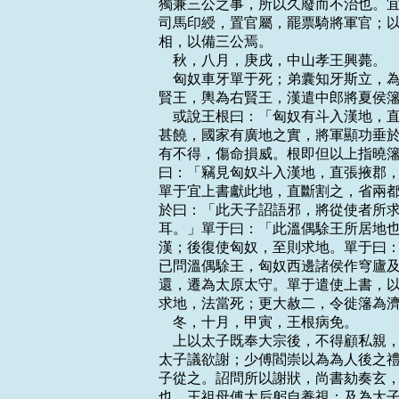
獨兼三公之事，所以久廢而不治也。宜
司馬印綬，置官屬，罷票騎將軍官；以
相，以備三公焉。

    秋，八月，庚戌，中山孝王興薨。

    匈奴車牙單于死；弟囊知牙斯立
賢王，輿為右賢王，漢遣中郎將夏侯籓
    或說王根曰：「匈奴有斗入漢地
甚饒，國家有廣地之實，將軍顯功垂於
有不得，傷命損威。根即但以上指曉籓
曰：「竊見匈奴斗入漢地，直張掖郡，
單于宜上書獻此地，直斷割之，省兩都
於曰：「此天子詔語邪，將從使者所求
耳。」單于曰：「此溫偶駼王所居地也
漢；後復使匈奴，至則求地。單于曰：
已問溫偶駼王，匈奴西邊諸侯作穹廬及
還，遷為太原太守。單于遣使上書，以
求地，法當死；更大赦二，令徙籓為濟
    冬，十月，甲寅，王根病免。

    上以太子既奉大宗後，不得顧私
太子議欲謝；少傅閻崇以為為人後之禮
子從之。詔問所以謝狀，尚書劾奏玄，
也，王祖母傅太后躬自養視；及為太子