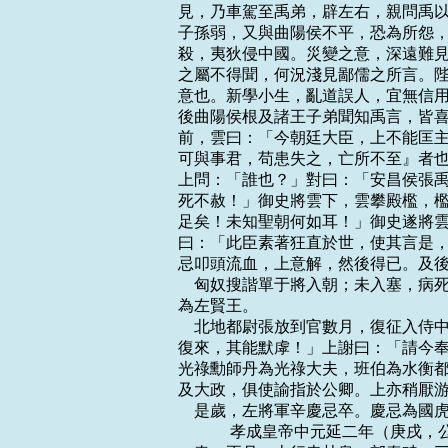
見，乃車駕至禹弟，辟左右，親問禹以
子孫弱，又與曲陽侯不平，恐為所怨，
殺，夷狄侵中國。災變之意，深遠難見
之屬不得聞，何況淺見鄙儒之所言。陛
意也。新學小生，亂道誤人，宜無信用
後曲陽侯根及諸王子弟聞知禹言，皆喜
前，雲曰：「今朝廷大臣，上不能匡主
可與事君，苟患失之，亡所不至』者也
上問：「誰也？」對曰：「安昌侯張禹
死不赦！」御史將雲下，雲攀殿檻，檻
足矣！未知聖朝何如耳！」御史遂將雲
曰：「此臣素著狂直於世，使其言是，
忌叩頭流血，上意解，然後得已。及後
    匈奴搜諧單于將入朝；未入塞，
為左賢王。

    北地都尉張放到官數月，復征入
復來，其能默虖！」上謝曰：「請今奉
光祿勳師丹為光祿大夫，班伯為水衡都
及大政，俱使諭指於公卿。上亦稍厭游
    是歲，左將軍辛慶忌卒。慶忌為
    　　 孝成皇帝中元延二年（庚戌，