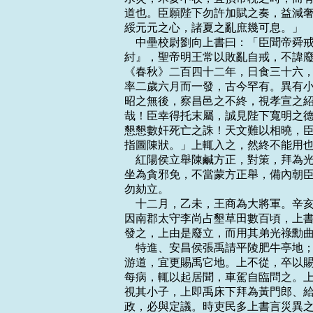
道也。臣願陛下勿許加賦之奏，益減奢
綏元元之心，諸夏之亂庶幾可息。」

    中壘校尉劉向上書曰：「臣聞帝
紂』，聖帝明王常以敗亂自戒，不諱廢
《春秋》二百四十二年，日食三十六，
率二歲六月而一發，古今罕有。異有小
昭之無後，察昌邑之不終，視孝宣之紹
哉！臣幸得托末屬，誠見陛下寬明之德
懇懇數奸死亡之誅！天文難以相曉，臣
指圖陳狀。」上輒入之，然終不能用也
    紅陽侯立舉陳鹹方正，對策，拜
坐為貪邪免，不當蒙方正舉，備內朝臣
勿劾立。

    十二月，乙未，王商為大將軍。
因南郡太守李尚占墾草田數百頃，上書
發之，上由是廢立，而用其弟光祿勳曲
    特進、安昌侯張禹請平陵肥牛亭
游道，宜更賜禹它地。上不從，卒以賜
每病，輒以起居聞，車駕自臨問之。上
視其小子，上即禹床下拜為黃門郎、給
政，必與定議。時吏民多上書言災異之