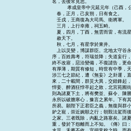
名，去後常見思。

    　　 孝成皇帝中元延元年（己酉，
    春，正月，己亥朔，日有食之。

    壬戌，王商復為大司馬、衛將軍。

    三月，上行幸雍，祠五畤。

    夏，四月，丁酉，無雲而雷，有
    赦天下。

    秋，七月，有星孛於東井。

    上以災變，博謀群臣。北地太守
序，百姓壽考，符瑞並降；失道妄行，
終不改寤，惡洽變備，不復譴告，更命
有厚薄，期質有修短，時世有中季，天
涉三七之節紀，遭《無妄》之卦運，直
來，二十載間，群災大異，交錯鋒起，
悍妾、醉酒狂悖卒起之敗，北宮苑囿街
則為諸夏下土，將有樊並、蘇令、陳勝
永所以破膽寒心，豫言之累年。下有其
所易。願陛下正君臣之義，無復與群小
妒之寵，崇近婉順之行；朝覲法駕而後
之家。三者既除，內亂之路塞矣。諸夏
重，發於下怨離而上不知。《傳》曰：
水災，禾麥不收，宜損常稅之時，而有