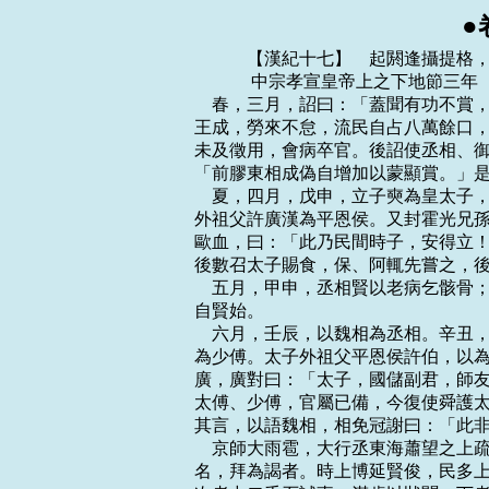
●
    　　【漢紀十七】　起閼逢攝提格，盡屠維協洽，凡六年。
    　　 中宗孝宣皇帝上之下地節三年（甲寅，公元前六七年）
    春，三月，詔曰：「蓋聞有功不賞，有罪不誅，雖唐、虞不能以化天下。今膠東相
王成，勞來不怠，流民自占八萬餘口，治有異等之效。其賜成爵關內侯，秩中二千石。」
未及徵用，會病卒官。後詔使丞相、御史問郡、國上計長史、守丞以政令得失。或對言：
「前膠東相成偽自增加以蒙顯賞。」是後俗吏多為虛名雲。
    夏，四月，戊申，立子奭為皇太子，以丙吉為太傅，太中大夫疏廣為少傅。封太子
外祖父許廣漢為平恩侯。又封霍光兄孫中郎將雲為冠陽侯。霍顯聞立太子，怒恚不食，
歐血，曰：「此乃民間時子，安得立！即後有子，反為王邪！」復教皇後令毒太子。皇
後數召太子賜食，保、阿輒先嘗之，後挾毒不得行。
    五月，甲申，丞相賢以老病乞骸骨；賜黃金百斤、安車、駟馬，罷就第。丞相致仕
自賢始。
    六月，壬辰，以魏相為丞相。辛丑，丙吉為御史大夫，疏廣為太子太傅，廣兄子受
為少傅。太子外祖父平恩侯許伯，以為太子少，白使其弟中郎將舜監護太子家。上以問
廣，廣對曰：「太子，國儲副君，師友必於天下英俊，不宜獨親外家許氏。且太子自有
太傅、少傅，官屬已備，今復使舜護太子家，示陋，非所以廣太子德於天下也。」上善
其言，以語魏相，相免冠謝曰：「此非臣等所能及。」廣由是見器重。
    京師大雨雹，大行丞東海蕭望之上疏，言大臣任政，一姓專權之所致。上素聞望之
名，拜為謁者。時上博延賢俊，民多上書言便宜，輒下望之問狀；高者請丞相、御史，
次者中二千石試事，滿歲以狀聞；下者報聞，罷。所白處奏皆可。
    冬，十月，詔曰：「乃者九月壬申地震，朕甚懼焉。有能箴朕過失，及賢良方正直
言極諫之士，以匡朕之不逮，毋諱有司。朕既不德，不能附遠，是以邊境屯戍未息。今
復飭兵重屯，久勞百姓，非所以綏天下也。其罷車騎將軍、右將軍屯兵。」又詔：「池
蘌未御幸者，假與貧民。郡國宮館勿復修治。流民還歸者，假公田，貸種食，且勿算
事。」
    霍氏驕侈縱橫。太夫人顯，廣治第室，作乘輿輦，加畫，繡絪馮，黃金塗；韋絮薦
輪，侍婢以五采絲輓顯游戲第中；與監奴馮子都亂。而禹、山亦並繕治第宅，走馬馳逐
平樂館。雲當朝請，數稱病私出，多從賓客，張圍獵黃山苑中，使倉頭奴上朝謁，莫敢
譴者。顯及諸女晝夜出入長信宮殿中，亡期度。
    帝自在民間，聞知霍氏尊盛日久，內不能善。既躬親朝政，御史大夫魏相給事中。
顯謂禹、雲、山：「女曹不務奉大將軍餘業，今大夫給事中，他人壹間女，能復自救
邪！」後兩家奴爭道，霍氏奴入御史府，欲闒大夫門；御史為叩頭謝，乃去。人以謂霍
氏，顯等始知憂。
    會魏大夫為丞相，數燕見言事；平恩侯與侍中金安上等徑出入省中。時霍山領尚書，
上令吏民得奏封事，不關尚書，群臣進見獨往來，於是霍氏甚惡之。上頗聞霍氏毒殺許
後而未察，乃徙光女婿度遼將軍、未央衛尉、平陵侯范明友為光祿勳，出次婿諸吏、中
郎將、羽林監任勝為安定太守。數月，復出光姊婿給事中、光祿大夫張朔為蜀郡太守，
群孫婿中郎將王漢為武威太守。頃之，復徙光長女婿長樂衛尉鄧廣漢為少府。戊戌，更
以張安世為衛將軍，兩宮衛尉、城門、北軍兵屬焉。以霍禹為大司馬，冠小冠，亡印綬；
罷其屯兵官屬，特使禹官名與光俱大司馬者。又收范明友度遼將軍印綬，但為光祿勳；
及光中女婿趙平為散騎、騎都尉、光祿大夫，將屯兵，又收平騎都尉印綬。諸領胡、越
騎、羽林及兩宮衛將屯兵，悉易以所親信許、史子弟代之。
    初，孝武之世，征發煩數，百姓貧耗，究民犯法，奸軌不勝，於是使張湯、趙禹之
屬，條定法令，作見知故縱、監臨部主之法，緩深、故之罪，急縱、出之誅。其後奸猾
巧法轉相比況，禁罔浸密，律令煩苛，文書盈於幾閣，典者不能遍睹。是以郡國承用者
駁，或罪同而論異，奸吏因緣為市，所欲活則傅生議，所欲陷則予死比，議者鹹冤傷之。
    廷尉史巨鹿路溫舒上書曰：「臣聞齊有無知之禍而桓公以興，晉有驪姬之難而文公
用伯。近世趙王不終，諸呂作亂，而孝文為太宗。繇是觀之，禍亂之作，將以開聖人也。
夫繼變亂之後，必有異舊之恩，此賢聖所以昭天命也。往者昭帝即世無嗣，昌邑淫亂，
乃皇天所以開至聖也。臣聞《春秋》正即位、大一統而慎始也。陛下初登至尊，與天合
符，宜改前世之失，正始受命之統，滌煩文，除民疾，以應天意。臣聞秦有十失，其一
尚存，治獄之吏是也。夫獄者，天下之大命也，死者不可復生，絕者不可復屬。《書》
曰：『與其殺不辜，寧失不經。』今治獄吏則不然，上下相驅，以刻為明，深者獲公名，
平者多後患，故治獄之吏皆欲人死，非憎人也，自安之道在人之死。是以死人之血流離
於市，被刑之徒，比肩而立，大辟之計，歲以萬數。此仁聖之所以傷也，太平之未洽，
凡以此也。夫人情，安則樂生，痛則思死，棰楚之下，何求而不得！故囚人不勝痛，則
飾辭以示之；吏治者利其然，則指導以明之；上奏畏卻，則鍛練而周內之。蓋奏當之成，
雖皋陶聽之，猶以為死有餘辜。何則？成練者眾，文致之罪明也。故俗語曰：『畫地為
獄，議不入；刻木為吏，期不對。』此皆疾吏之風，悲痛之辭也。唯陛下省法制，寬刑
罰，則太平之風可興於世。」上善其言。
    十二月，詔曰：「間者吏用法巧文浸深，是朕之不德也。夫決獄不當，使有罪興邪，
不辜蒙戮，父子悲恨，朕甚傷之！今遣廷史與郡鞠獄，任輕祿薄，其為置廷尉平，秩六
百石，員四人。其務平之，以稱朕意！」於是每季秋後請讞時，上常幸宣室，齋居而決
事，獄刑號為平矣。
    涿郡太守鄭昌上疏言：「今明主躬垂明聽，雖不置廷平，獄將自正；若開後嗣，不
若刪定律令。律令一定，愚民知所避，奸吏無所弄矣。今不正其本，而置廷平以理其末，
政衰聽怠，則廷平將召權而為亂首矣。」
    昭帝時，匈奴使四千騎田車師。及五將軍擊匈奴，車師田者驚去，車師復通於漢；
匈奴怒，召其太子軍宿，欲以為質。軍宿，焉耆外孫，不欲質匈奴，亡走焉耆，車師王
更立子烏貴為太子。及烏貴立為王，與匈奴結婚姻，教匈奴遮漢道通烏孫者。
    是歲，侍郎會稽鄭吉與校尉司馬喜，將免刑罪人田渠犁，積穀，發城郭諸國兵萬餘
人與所將田士千五百人共擊車師，破之；車師王請降。匈奴發兵攻車師；吉、喜引兵北
逢之，匈奴不敢前。吉、喜即留一候與卒二十人留守王，吉等引兵歸渠犁。車師王恐匈
奴兵復至而見殺也，乃輕騎奔烏孫。吉即迎其妻子，傳送長安。匈奴更以車師王昆弟兜
莫為車師王，收其餘民東徙，不敢居故地；而鄭吉始使吏卒三百人往田車師地以實之。
    上自初即位，數遣使者求外家；久遠，多似類而非是。是歲，求得外祖母王媼及媼
男無故、武。上賜無故、武爵關內侯。旬月間，賞賜以巨萬計。
    　　 中宗孝宣皇帝上之下地節四年（乙卯，公元前六六年）
    春，二月，賜外祖母號為博平君；封舅無故為平昌侯，武為樂昌侯。
    夏，五月，山陽、濟陰雹如雞子，深二尺五寸，殺二十餘人，飛鳥皆死。
    詔：「自今子有匿父母、妻匿夫、孫匿大父母，皆勿治。」
    立廣川惠王孫文為廣川王。
    霍顯及禹、山、雲自見日侵削，數相對啼泣自怨。山曰：「今丞相用事，縣官信之，
盡變易大將軍時法令，發揚大將軍過失。又，諸儒生多窶人子，遠客饑寒，喜妄說狂言，
不避忌諱，大將軍常讎之。今陛下好與諸儒生語，人人自書對事，多言我家者。嘗有上
書言我家昆弟驕恣，其言絕痛；山屏不奏。後上書者益黠，盡奏封事，輒使中書令出取
之，不關尚書，益不信人。又聞民間讙言『霍氏毒殺許皇後』，寧有是邪？」顯恐急，
即具以實告禹、山、雲。禹、山、雲驚曰：「如是，何不早告禹等！縣官離散、斥逐諸
婿，用是故也。此大事，誅罰不小，奈何？」於是始有邪謀矣。
    雲舅李竟民善張赦，見雲家卒卒，謂竟曰：「今丞相與平恩侯用事，可令太夫人言
太后，先誅此兩人。移徙陛下，在太后耳。」長安男子張章告之，事下廷尉、執金吾，
捕張赦等。後有詔，止勿捕。山等愈恐，相謂曰：「此縣官重太后，故不竟也。然惡端
已見，久之猶發，發即族矣，不如先也。」遂令諸女各歸報其夫，皆曰：「安所相避！」
    會李竟坐與諸侯王交通，辭語及霍氏，有詔：「雲、山不宜宿衛，免就第。」山陽
太守張敞上封事曰：「臣聞公子季友有功於魯，趙衰有功於晉，田完有功於齊，皆疇其
庸，延及子孫。終後田氏篡齊，趙氏分晉，季氏顓魯。故仲尼作《春秋》，跡盛衰，譏
世卿最甚。乃者大將軍決大計，安宗廟，定天下，功亦不細矣。夫周公七年耳，而大將
軍二十歲，海內之命斷於掌握。方其隆盛時，感動天地，侵迫陰陽。朝臣宜有明言曰：
『陛下褒寵故大將軍以報功德足矣。間者輔臣顓政，貴戚太盛，君臣之分不明，請罷霍
氏三侯皆就第；及衛將軍張安世，宜賜幾杖歸休，歸存問召見，以列侯為天子師。』明
詔以恩不聽，群臣以義固爭而後許之，天下必以陛下為不忘功德而朝臣為知禮，霍氏世
世無所患苦。今朝廷不聞直聲，而令明詔自親其文，非策之得者也。今兩侯已出，人情
不相遠，以臣心度之，大司馬及其枝屬必有畏懼之心。夫近臣自危，非完計也。臣敞願
於廣朝白髮其端，直守遠郡，其路無由。唯陛下省察。」上甚善其計，然不召也。
    禹、山等家數有妖怪，舉家憂愁。山曰：「丞相擅減宗廟羔、菟、蛙，可以此罪
也。」謀令太后為博平君置酒，召丞相、平恩侯以下，使范明友、鄧廣漢承太后制引斬
之，因廢天子而立禹。約定，未發，雲拜為玄菟太守，太中大夫任宣為代郡太守。會事
發覺，秋，七月，雲、山、明友自殺，顯、禹、廣漢等捕得；禹要斬，顯及諸女昆弟皆
棄市；與霍氏相連坐誅滅者數十家。太僕杜延年以霍氏舊人，亦坐免官。八月，己酉，
皇後霍氏廢，處昭台宮，乙丑，詔封告霍氏反謀者男子張章、期門董忠、左曹楊惲、侍
中金安上、史高皆為列侯。惲，丞相敞子；安上，車騎將軍日磾弟子；高，史良娣兄子
也。
    初，霍氏奢侈，茂陵徐生曰：「霍氏必亡。夫奢則不遜，不遜必侮上。侮上者，逆
道也，在人之右，眾必害之。霍氏秉權日久，害之者多矣。天下害之，而又行以逆道，
不亡何待！」乃上疏言：「霍氏泰盛，陛下即愛厚之，宜以時抑制，無使至亡。」書三
上，輒報聞。其後霍氏誅滅，而告霍氏者皆封，人為徐生上書曰：「臣聞客有過主人者，
見其灶直突，傍有積薪，客謂主人：『更為曲突，遠徙其薪，不者且有火患。』主人嘿
然不應。俄而家果失火，鄰里共救之，幸而得息。於是殺牛置酒，謝其鄰人，灼爛者在
於上行，餘各以功次坐，而不錄言曲突者。人謂主人曰：『鄉使聽客之言，不費牛酒，
終亡火患。今論功而請賓，曲突徙薪無恩澤，焦頭爛額為上客邪？』主人乃寤而請之。
今茂陵徐福，數上書言霍氏且有變，宜防絕之。鄉使福說得行，則國無裂土出爵之費，
臣無逆亂誅滅之敗。往事既已，而福獨不蒙其功，唯陛下察之，貴徙薪曲突之策，使居
焦發灼爛之右。」上乃賜福帛十匹，後以為郎。
    帝初立，謁見高廟，大將軍光驂乘，上內嚴憚之，若有芒刺在背。後車騎將軍張安
世代光驂乘，天子從容肆體，甚安近焉。及光身死而宗族竟誅，故俗傳霍氏之禍萌於驂
乘。後十二歲，霍後復徙雲林館，乃自殺。
    班固贊曰：霍光受襁褓之托，任漢室之寄，匡國家，安社稷，擁昭，立宣，雖周公、
阿衡何以加此！然光不學亡術，闇於大理；陰妻邪謀，立女為後，湛溺盈溢之欲，以增
顛覆之禍，死財三年，宗族誅夷，哀哉！
    臣光曰：霍光之輔漢室，可謂忠矣；然卒不能庇其宗，何也？夫威福者，人君之器
也。人臣執之，久而不歸，鮮不及矣。以孝昭之明，十四而知上官桀之詐，固可以親政
矣，況孝宣十九即位，聰明剛毅，知民疾苦，而光久專大柄，不知避去，多置親黨，充
塞朝廷，使人主蓄憤於上，吏民積怨於下，切齒側目，待時而發，其得免於身幸矣，況
子孫以驕侈趣之哉！雖然，向使孝宣專以祿秩賞賜富其子孫，使之食大縣，奉朝請，亦
足以報盛德矣；乃復任之以政，授之以兵，及事叢釁積，更加裁奪，遂至怨懼以生邪謀，
豈徒霍氏之自禍哉？亦孝宣醞釀以成之也。昔椒作亂於楚，莊王滅其族而赦箴尹克黃，
以為子文無後，何以勸善。夫以顯、禹、雲、山之罪，雖應夷滅，而光之忠勳不可不祀；
遂使家無焦類，孝宣亦少恩哉！
    九月，詔減天下鹽賈。又令郡國歲上系囚以掠笞若瘐死者，所坐縣、名、爵、裡，
丞相、御史課殿最以聞。
    十二月，清河王年坐內亂廢，遷房陵。
    是歲，北海太守廬江硃邑以治行第一入為大司農，勃海太守龔遂入為水衡都尉。先
是，勃海左右郡歲饑，盜賊並起，二千石不能禽制。上選能治者，丞相、御史舉故昌邑
郎中令龔遂，上拜為勃海太守。召見，問：「何以治勃海，息其盜賊？」對曰：「海瀕
遐遠，不沾聖化，其民困於饑寒而吏不恤，故使陛下赤子盜弄陛下之兵於潢池中耳。今
欲使臣勝之邪，將安之也？」上曰：「選用賢良，固欲安之也。」遂曰：「臣聞治亂民
猶治亂繩，不可急也；唯緩之，然後可治。臣願丞相、御史且無拘臣以文法，得一切便
宜從事。」上許焉，加賜黃金贈遣。乘傳至勃海界，郡聞新太守至，發兵以迎。遂皆遣
還。移書敕屬縣：「悉罷逐捕盜賊吏，諸持鍺、鉤、田器者皆為良民，吏毋得問；持兵
者乃為賊。」遂單車獨行至府。盜賊聞遂教令，即時解散，棄其兵弩而持鉤、金且，於
是悉平，民安土樂業。遂乃開倉廩假貧民，選用良吏尉安牧養焉。遂見齊俗奢侈，好末
技，不田作，乃躬率以儉約，勸民務農桑，各以口率種樹畜養。民有帶持刀劍者，使賣
劍買牛，賣刀買犢，曰：「何為帶牛佩犢！」勞來循行，郡中皆有畜積，獄訟止息。
    烏孫公主女為龜茲王降賓夫人。絳賓上書言：「得尚漢外孫，願與公主女俱入朝。」
    　　 中宗孝宣皇帝上之下元康元年（丙辰，公元前六五年）
    春，正月，龜茲王及其夫人來朝；皆賜印綬，夫人號稱公主，賞賜甚厚。
    初作杜陵。徙丞相、將軍、列侯、吏二千石、訾百萬者杜陵。
    三月，詔以鳳皇集泰山、陳留，甘露降未央宮，赦天下。有司復言悼園宜稱尊號曰
皇考；夏，五月，立皇考廟。
    冬，置建章衛尉。
    趙廣漢好用世吏子孫新進年少者，專厲強壯蜂氣，見事風生，無所迴避，率多果敢
之計，莫為持難，終以此敗。廣漢以私怨論殺男子榮畜，人上書言之，事下丞相、御史
按驗。廣漢疑丞相夫人殺侍婢，欲以此脅丞相，丞相按之愈急。廣漢乃將吏卒入丞相府，
召其夫人跪庭下受辭，收奴婢十餘人去。丞相上書自陳，事下廷尉治，實丞相自以過譴
笞傅婢，出至外第乃死，不如廣漢言。帝惡之，下廣漢廷尉獄。吏民守闕號泣者數萬人，
或言：「臣生無益縣官，願代趙京兆死，使牧養小民！」廣漢竟坐要斬。廣漢為京兆尹，
廉明，威制豪強，小民得職，百姓追思歌之。
    是歲，少府宋疇坐議「鳳皇下彭城，未至京師，不足美」，貶為泗水太傅。
    上遷博士、諫大夫通政事者補郡國守相，以蕭望之為平原太守。望之上疏曰：「陛
下哀愍百姓，恐德之不究，悉出諫官以補郡吏。朝無爭臣，則不知過，所謂憂其末而忘
其本者也。」上乃征望之入守少府。
    東海太守河東尹翁歸，以治郡高第入為右扶風。翁歸為人，公廉明察，郡中吏民賢、
不肖及奸邪罪名盡知之。縣縣各有記籍，自聽其政；有急名則少緩之。吏民小解，輒披
籍。取人必於秋冬課吏大會中及出