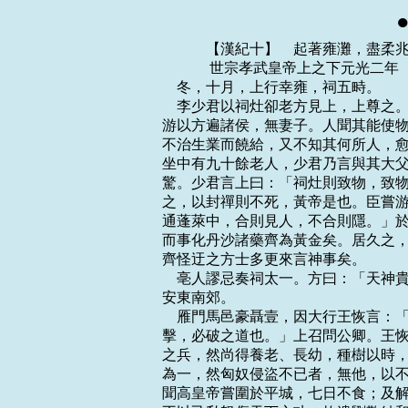
    　　【漢紀十】　起著雍灘，盡柔兆執徐，凡九年。
    　　 世宗孝武皇帝上之下元光二年（戊申，公元前一三三年）
    冬，十月，上行幸雍，祠五畤。
    李少君以祠灶卻老方見上，上尊之。少君者，故深澤侯捨人，匿其年及其生長，其
游以方遍諸侯，無妻子。人聞其能使物及不死，更饋遺之，常餘金錢、衣食。人皆以為
不治生業而饒給，又不知其何所人，愈信，爭事之。少君善為巧發奇中。嘗從武安侯飲，
坐中有九十餘老人，少君乃言與其大父游射處；老人為兒時從其大父，識其處，一坐盡
驚。少君言上曰：「祠灶則致物，致物而丹沙可化為黃金，壽可益，蓬萊仙者可見；見
之，以封禪則不死，黃帝是也。臣嘗游海上，見安期生，食臣棗，大如瓜。安期生仙者，
通蓬萊中，合則見人，不合則隱。」於是天子始親祠灶，遣方士入海求蓬萊安期生之屬，
而事化丹沙諸藥齊為黃金矣。居久之，李少君病死，天子以為化去，不死；而海上燕、
齊怪迂之方士多更來言神事矣。
    亳人謬忌奏祠太一。方曰：「天神貴者太一，太一佐曰五帝。」於是天子立其祠長
安東南郊。
    雁門馬邑豪聶壹，因大行王恢言：「匈奴初和親，親信邊，可誘以利致之，伏兵襲
擊，必破之道也。」上召問公卿。王恢曰：「臣聞全代之時，北有強胡之敵，內連中國
之兵，然尚得養老、長幼，種樹以時，倉廩常實，匈奴不輕侵也。今以陛下之威，海內
為一，然匈奴侵盜不已者，無他，以不恐之故耳。臣竊以為擊之便。」韓安國曰：「臣
聞高皇帝嘗圍於平城，七日不食；及解圍反位，而無忿怒之心。夫聖人以天下為度者也，
不以己私怒傷天下之功，故遣劉敬結和親，至今為五世利。臣竊以為勿擊便。」恢曰：
「不然。高帝身被堅執銳，行幾十年，所以不報平城之怨者，非力不能，所以休天下之
心也。今邊境數驚，士卒傷死，中國槥車相望，此仁人之所隱也。故曰擊之便。」安國
曰：「不然。臣聞用兵者以飽待饑，正治以待其亂，定捨以待其勞；故接兵覆眾，伐國
墮城，常坐而役敵國，此聖人之兵也。今將卷甲輕舉，深入長驅，難以為功；從行則迫
脅，衡行則中絕，疾則糧乏，徐則後利，不至千里，人馬乏食。《兵法》曰：『遺人，
獲也』，臣故曰勿擊便。」恢曰：「不然。臣今言擊之者，固非發而深入也。將順因單
於之欲，誘而致之邊，吾選梟騎、壯士陰伏而處以為之備，審遮險阻以為其戒。吾勢已
定，或營其左，或營其右，或當其前，或絕其後，單于可禽，百全必取。」上從恢議。
    夏，六月，以御史大夫韓安國為護軍將軍，衛尉李廣為驍騎將軍，太僕公孫賀為輕
車將軍，大行王恢為將屯將軍，太中大夫李息為材官將軍，將車騎、材官三十餘萬匿馬
邑旁谷中，約單于入馬邑縱兵。陰使聶壹為間，亡入匈奴，謂單于曰：「吾能斬馬邑令、
丞，以城降，財物可盡得。」單于愛信，以為然而許之。聶壹乃詐斬死罪囚，縣其頭馬
邑城下，示單于使者為信，曰：「馬邑長吏已死，可急來！」於是單于穿塞，將十萬騎
入武州塞。未至馬邑百餘里，見畜布野而無人牧者，怪之。乃攻亭，得雁門尉史，欲殺
之，尉史乃告單于漢兵所居。單于大驚曰：「吾固疑之。」乃引兵還，出曰：「吾得尉
史，天也！」以尉史為天王。塞下傳言單于已去，漢兵追至塞，度弗及，乃皆罷兵。王
恢主別從代出擊胡輜重，聞單于還，兵多，亦不敢出。
    上怒恢。恢曰：「始，約為入馬邑城，兵與單于接，而臣擊其輜重，可得利。今單
於不至而還，臣以三萬人眾不敵，只取辱。固知還而斬，然完陛下士三萬人。」於是下
恢廷尉。廷尉當「恢逗橈，當斬。」恢行千金丞相□分，□分不敢言上，而言於太后曰：
「王恢首為馬邑事，今不成而誅恢，是為匈奴報仇也。」上朝太后，太后以□分言告上。
上曰：「首為馬邑事者恢，故發天下兵數十萬，從其言為此。且縱單于不可得，恢所部
擊其輜重，猶頗可得以慰士大夫心。今不誅恢，無以謝天下。」於是恢聞，乃自殺。自
是之後，匈奴絕和親，攻當路塞，往往入盜於漢邊，不可勝數；然尚貪樂關市，嗜漢財
物；漢亦關市不絕，以中其意。
    　　 世宗孝武皇帝上之下元光三年（己酉，公元前一三二年）
    春，河水徙，從頓丘東南流。夏，五月，丙子，復決濮陽瓠子，注巨野，通淮、泗，
泛郡十六。天子使汲黯、鄭當時發卒十萬塞之，輒復壞。是時，田□分奉邑食鄃，鄃居
河北，河決而南，則鄃無水災，邑收多。□分言於上曰：「江、河之決皆天事，未易以
人力強塞，塞之未必應天。」而望氣用數者亦以為然。於是天子久之不復事塞也。
    初，孝景時，魏其侯竇嬰為大將軍，武安侯田□分乃為諸郎，侍酒跪起如子侄。已
而□分日益貴幸，為丞相。魏其失勢，賓客益衰，獨故燕相穎陰灌夫不去。嬰乃厚遇夫，
相為引重，其游如父子然。夫為人剛直，使酒，諸有勢在己之右者必陵之；數因酒忤丞
相。丞相乃奏案：「灌夫家屬橫穎川，民苦之。」收系夫及支屬，皆得棄市罪。魏其上
書論救灌夫，上令與武安東朝廷辨之。魏其、武安因互相詆訐。上問朝臣：「兩人孰
是？」唯汲黯是魏其，韓安國兩以為是；鄭當時是魏其，後不敢堅。上怒當時曰：「吾
並斬若屬矣。」即罷。起，入。上食太后，太后怒不食，曰：「今我在也，而人皆藉吾
弟；令我百歲後，皆魚肉之乎！」上不得已，遂族灌夫；使有司案治魏其，得棄市罪。
    　　 世宗孝武皇帝上之下元光四年（庚戌，公元前一三一年）
    冬，十二月晦，論殺魏其於渭城。春，三月，乙卯，武安侯□分亦薨。及淮南王安
敗，上聞□分受安金，有不順語，曰：「使武安侯在者，族矣！」
    夏，四月，隕霜殺草。
    御史大夫安國行丞相事，引，墮車，蹇。五月，丁巳，以平棘侯薛澤為丞相，安國
病免。
    地震。赦天下。
    九月，以中尉張歐為御史大夫。韓安國疾愈，復為中尉。
    河間王德，修學好古，實事求是，以金帛招求四方善書，得書，多與漢朝等。是時，
淮南王安亦好書，所招致率多浮辯。獻王所得書，皆古文先秦舊書，採禮樂古事，稍稍
增輯至五百餘篇，被服、造次必於儒者，山東諸儒多從之游。
    　　 世宗孝武皇帝上之下元光五年（辛亥，公元前一三零年）
    冬，十月，河間王來朝，獻雅樂，對三雍宮及詔策所問三十餘事。其對，推道術而
言，得事之中，文約指明。天子下太樂官常存肄河間王所獻雅聲，歲時以備數，然不常
御也。春，正月，河間王薨，中尉常麗以聞，曰：「王身端行治，溫仁恭儉，篤敬愛下，
明知深察，惠於鰥寡。」大行令奏：「謚法：『聰明睿知曰獻，』謚曰獻王。」
    班固贊曰：昔魯哀公有言：「寡人生於深宮之中，長於婦人之手，未嘗知憂，未嘗
知懼。」信哉斯言也，雖欲不危亡，不可得已！是故古人以宴安為鴆毒，無德而富貴謂
之不幸。漢興，至於孝平，諸侯王以百數，率多驕淫失道。何則？沈溺放恣之中，居勢
使然也。自凡人猶系於習俗，而況哀公之倫乎！「夫唯大雅，卓爾不群」，河間獻王近
之矣。
    初，王恢之討東越也，使番陽令唐蒙風曉南越。南越食蒙以蜀枸醬，蒙問所從來。
曰：「道西北牂柯江。牂柯江廣數裡，出番禺城下。」蒙歸至長安，問蜀賈人。賈人曰：
「獨蜀出枸醬，多持竊出市夜郎。夜郎者，臨牂柯江，江廣百餘步，足以行船。南越以
財物役屬夜郎，西至桐師，然亦不能臣使也。」蒙乃上書說上曰：「南越王黃屋左纛，
地東西萬餘里，名為外臣，實一州主也。今以長沙、豫章往，水道多絕，難行。竊聞夜
郎所有精兵可得十餘萬，浮船牂柯江，出其不意，此制越一奇也。誠以漢之強，巴、蜀
之饒，通夜郎道為置吏，甚易。」上許之。
    乃拜蒙為中郎將，將千人，食重萬餘人，從巴、蜀筰關入，遂見夜郎侯多同。蒙厚
賜，喻以威德，約為置吏，使其子為令。夜郎旁小邑皆貪漢繒帛，以為漢道險，終不能
有也，乃且聽蒙約。還報，上以為犍為郡，發巴、蜀卒治道，自僰道指牂柯江，作者數
萬人，士卒多物故，有逃亡者。用軍興法誅其渠率，巴、蜀民大驚恐。上聞之，使司馬
相如責唐蒙等，因諭告巴、蜀民以非上意；相如還報。
    是時，邛、筰之君長。聞南夷與漢通，得賞賜多，多欲願為內臣妾，請吏比南夷。
天子問相如，相如曰：「邛、筰、冉駹者近蜀，道亦易通。秦時嘗通，為郡縣，至漢興
而罷。今誠復通，為置郡縣，愈於南夷。」天子以為然，乃拜相如為中郎將，建節往使，
及副使王然於等乘傳，因巴、蜀吏幣物以賂西夷。邛、筰、冉駹、斯榆之君。皆請為內
臣。除邊關；關益斥，西至沬、若水，南至牂柯為徼，通零關道，橋孫水以通邛都，為
置一都尉、十餘縣，屬蜀。天子大說。
    詔發卒萬人治雁門阻險。
    秋，七月，大風拔木。
    女巫楚服等教陳皇後祠祭厭勝，挾婦人媚道；事覺，上使御史張湯窮治之。湯深竟
黨與，相連及誅者三百餘人，楚服梟首於市。乙巳，賜皇後冊，收其璽綬，罷退，居長
門宮。竇太主慚懼，稽顙謝上。上曰：「皇後所為不軌於大義，不得不廢。主當信道以
自慰，勿受妄言以生嫌懼。後雖廢，供奉如法，長門無異上宮也。」初，上嘗置酒竇太
主家，主見所幸賣珠兒董偃，上賜之衣冠，尊而不名，稱為「主人翁」，使之侍飲；由
是董君貴寵，天下莫不聞。常從游戲北宮，馳逐平樂觀雞、鞠之會，角狗、馬之足，上
大歡樂之。上為竇太主置酒宣室，使謁者引內董君。是時，中郎東方朔陛戟殿下，辟戟
而前曰：「董偃有斬罪三，安得入乎！」上曰：「何謂也？」朔曰：「偃以人臣私侍公
主，其罪一也。敗男女之化，而亂婚姻之禮，傷王制，其罪二也。陛下富於春秋，方積
思於《六經》，偃不遵經勸學，反以靡麗為右，奢侈為務，盡狗馬之樂，極耳目之欲，
是乃國家之大賊，人主之大蜮，其罪三也。」上默然不應，良久曰：「吾業已設飲，後
而自改。」朔曰：「不可。夫宣室者，先帝之正處也，非法度之政不得入焉。故淫亂之
漸，其變為篡。是以豎貂為淫而易牙作患，慶父死而魯國全。」上曰：「善！」有詔止，
更置酒北宮，引董君從東司馬門入；賜朔黃金三十斤。董君之寵由是日衰。是後，公主、
貴人多逾禮制矣。
    上以張湯為太中大夫，與趙禹共定諸律令，務在深文。拘守職之吏，作見知法，吏
傳相監司。用法益刻自此始。
    八月，螟。
    是歲，征吏民有明當世之務、習先聖之術者，縣次續食，令與計諧。
    菑川人公孫弘對策曰：「臣聞上古堯、舜之時，不貴爵賞而民勸善，不重刑罰而民
不犯，躬率以正則遇民信也；末世貴爵厚賞而民不勸，深刑重罰而奸不止，其上不正，
遇民不信也。夫厚賞重刑，未足以勸善而禁非，必信而已矣。是故因能任官，則分職治；
去無用之言，則事情得；不作無用之器，則賦斂省；不奪民時，不妨民力，則百姓富；
有德者進，無德者退，則朝廷尊；有功者上，無功者下，則群臣逡；罰當罪，則奸邪止；
賞當賢，則臣下勸。凡此八者，治之本也。故民者，業之則不爭，理得則不怨，有禮則
不暴，愛之則親上，此有天下之急者也。禮義者，民之所服也；而賞罰順之，則民不犯
禁矣。
    「臣聞之：氣同則從，聲比則應。今人主和德於上，百姓和合於下，故心和則氣和，
和則形和，形和則聲和，聲和則天地之和應矣。故陰陽和，風雨時，甘露降，五谷登，
六畜蕃，嘉禾興，硃草生，山不童，澤不涸，此和之至也。」
    時對者百餘人，太常奏弘第居下。策奏，天子擢弘對為第一，拜為博士，待詔金馬
門。
    齊人轅固，年九十餘，亦以賢良征。公孫弘仄目而事固，固曰：「公孫子，務正學
以言，無曲學以阿世。」諸儒多疾毀固者，固遂以老罷歸。是時，巴、蜀四郡鑿山通西
南夷道，千餘里戍轉相餉。數歲，道不通，士罷餓、離暑濕死者甚眾；西南夷又數反，
發兵興擊，費以巨萬計而無功。上患之，詔使公孫弘視焉。還奏事，盛毀西南夷無所用，
上不聽。弘每朝會議，開陳其端，使人主自擇，不肯面折廷爭。於是上察其行慎厚，辯
論有餘，習文法吏事，緣飾以儒術，大說之，一歲中遷至左內史。弘奏事，有不可，不
廷辨。常與汲黯請間，黯先發之，弘推其後，天子常說，所言皆聽，以此日益親貴。弘
嘗與公卿約議，至上前，皆倍其約以順上旨。汲黯廷詰弘曰：「齊人多詐而無情實。始
與臣等建此議，今皆倍之，不忠！」上問弘。弘謝曰：「夫知臣者，以臣為忠；不知臣
者，以臣為不忠。」上然弘言。左右幸臣每毀弘，上益厚遇之。
    　　 世宗孝武皇帝上之下元光六年（壬子，公元前一二九年）
    冬，初算商車。
    大司農鄭當時言：「穿渭為渠，下至河，漕關東粟徑易，又可以溉渠下民田萬餘
頃。」春，詔發卒數萬人穿渠，如當時策；三歲而通，人以為便。
    匈奴入上谷，殺略吏民。遣車騎將軍衛青出上谷，騎將軍公孫敖出代，輕車將軍公
孫賀出雲中，驍騎將軍李廣出雁門，各萬騎，擊胡關市下。衛青至龍城，得胡首虜七百
人；公孫賀無所得；公孫敖為胡所敗，亡七千騎；李廣亦為胡所敗。胡生得廣，置兩馬
間，絡而盛臥，行十餘里；廣佯死，暫騰而上胡兒馬上，奪其弓，鞭馬南馳，遂得脫歸。
漢下敖、廣吏，當斬，贖為庶人；唯青賜爵關內侯。青雖出於奴虜，然善騎射，材力絕
人；遇士大夫以禮，與士卒有恩，眾樂為用，有將帥材，故每出輒有功。天下由此服上
之知人。
    夏，大旱，蝗。
    六月，上行幸雍。
    秋，匈奴數盜邊，漁陽尤甚。以衛尉韓安國為材官將軍，屯漁陽。
    　　 世宗孝武皇帝上之下元朔元年（癸丑，公元前一二八年）
    冬，十一月，詔曰：「朕深詔執事，興廉舉孝，庶幾成風，紹休聖緒。夫十室之邑，
必有忠信；三人並行，厥有我師。今或至闔郡而不薦一人，是化不下究，而積行之君子
壅於上聞也。且進賢受上賞，蔽賢蒙顯戮，古之道也。其議二千石不舉者罪。」有司奏：
「不舉孝，不奉詔，當以不敬論；不察廉，不勝任也，當免。」奏可。
    十二月，江都易王非薨。
    皇子據生，衛夫人之子也。三月，甲子，立衛夫人為皇後，赦天下。
    秋，匈奴二萬騎入漢，殺遼西太守，略二千餘人，圍韓安國壁；又入漁陽、雁門，
各殺略千餘人。安國益東徙，屯北平；數月，病死。天子乃復召李廣，拜為右北平太守。
匈奴號曰「漢之飛將軍」，避之，數歲不敢入右北平。
    車騎將軍衛青將三萬騎出雁門，將軍李息出代；青斬首虜數千人。
    東夷薉君南閭等共二十八萬人降，為蒼海郡；人徒之費，擬於南夷，燕、齊之間，
靡然騷動。
    是歲，魯共王餘、長沙定王發皆薨。
    臨菑人主父偃、嚴安，無終人徐樂，皆上書言事。
    始，偃游齊、燕、趙，皆莫能厚遇，諸生相與排擯不容；家貧，假貸無所得，乃西
入關上書闕下，朝奏，暮召入。所言九事，其八事為律令；一事諫伐匈奴，其辭曰：
「《司馬法》曰：『國雖大，好戰必亡；天下雖平，忘戰必危。』夫怒者逆德也，兵者
兇器也，爭者末節也。夫務戰勝，窮武事者，未有不悔者也。
    昔秦皇帝併吞戰國，務勝不休，欲攻匈奴。李斯諫曰：『不可。夫匈奴，無城郭之
居，委積之守，遷徙鳥舉，難得而制也。輕兵深入，糧食必絕；踵糧以行，重不及事。
得其地，不足以為利也；得其民，不可調而守也；勝必殺之，非民父母也；靡敝中國，
快心匈奴，非長策也。』秦皇帝不聽，遂使蒙恬將兵攻胡，闢地千里，以河為境。地固
沮澤、鹹鹵，不生五谷。然後發天下丁男以守北河，暴兵露師十有餘年，死者不可勝數，
終不能逾河而北，是豈人眾不足，兵革不備哉？其勢不可也。又使天下蜚芻、嚙輓粟，
起於東陲、琅邪負海之郡，轉輸北河，率三十鐘而致一石。男子疾耕，不足於糧餉，女
子紡績，不足於帷幕，百姓靡敝，孤寡老弱不能相養，道路死者相望，蓋天下始畔秦也。
    及至高皇帝，定天下，略地於邊，聞匈奴聚於代谷之外而欲擊之。御史成進諫曰：
『不可。夫匈奴之性，獸聚而鳥散，從之如搏影。今以陛下盛德攻匈奴，臣竊危之。』
高帝不聽，遂北至於代谷，果有平城之圍。高皇帝蓋悔之甚，乃使劉敬往結和親之約，
然後天下忘干戈之事。
    「夫匈奴難得而制，非一世也；行盜侵驅，所以為業也，天性固然。上及虞、夏、
殷、周，固弗程督，禽獸畜之，不屬為人。夫上不觀虞、夏、殷、周之流，而下循近世
之失，此臣之所大憂，百姓之所疾苦也。」
    嚴安上書曰：「今天下人民，用財侈靡，車馬、衣裘、宮室，皆競修飾，調五聲使
有節族，雜五色使有文章，重五味方丈於前，以觀欲天下。彼民之情，見美則願之，是
教民以侈也；侈而無節，則不可贍，民離本而徼末矣。末不可徒得，故縉紳者不憚為詐，
帶劍者誇殺人以矯奪，而世不知愧，是以犯法者眾。臣願為民制度以防其淫，使貧富不
相燿以和其心；心志定，則盜賊消，刑罰少，陰陽和，萬物蕃也。昔秦王意廣心逸，欲
威海外，使蒙恬將兵以北攻胡，又使尉屠睢將樓船之士以攻越。當是時，秦禍北構於胡，
南掛於越，宿兵於無用之地，進而不得退。行十餘年，丁男被甲，丁女轉輸，苦不聊生；
自經於道樹，死者相望。及秦皇帝崩，天下大畔，滅世絕祀，窮兵之禍也。故周失之弱，
秦失之強，不變之患也。今徇西夷，朝夜郎，降羌、僰，略薉州，建城邑，深入匈奴，
燔其龍城，議者美之。此人臣之利，非天下之長策也。」
    徐樂上書曰：「臣聞天下之患，在於土崩，不在瓦解，古今一也。
    何謂土崩？秦之末世是也。陳涉無千乘之尊、疆土之地，身非王公、大人、名族之
後，鄉曲之譽，非有孔、曾、墨子之賢，陶硃