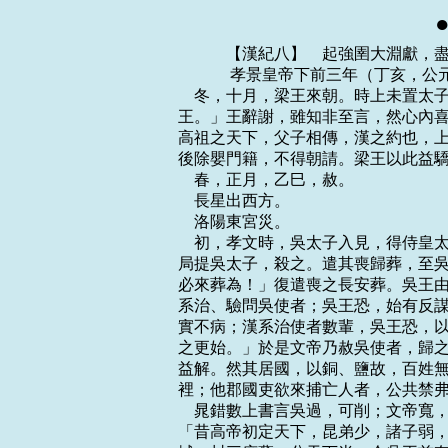
    　　【漢紀八】　起強圉大淵獻，盡上章困敦，凡十四年。
    　　 孝景皇帝下前三年（丁亥，公元前一五四年）
    冬，十月，梁王來朝。時上未置太子，與梁王宴飲，從容言曰：「千秋萬歲後傳於
王。」王辭謝，雖知非至言，然心內喜，太后亦然。詹事竇嬰引卮酒進上曰：「天下者，
高祖之天下，父子相傳，漢之約也，上何以得傳梁王！」太后由此憎嬰。嬰因病免；太
後除嬰門籍，不得朝請。梁王以此益驕。
    春，正月，乙巳，赦。
    長星出西方。
    洛陽東宮災。
    初，孝文時，吳太子入見，得侍皇太子飲、博。吳太子博爭道，不恭；皇太子引博
局提吳太子，殺之。遣其喪歸葬，至吳，吳王慍曰：「天下同宗，死長安即葬長安，何
必來葬為！」復遣喪之長安葬。吳王由此稍失籓臣之禮，稱疾不朝。京師知其以子故，
系治、驗問吳使者；吳王恐，始有反謀。後使人為秋請，文帝復問之，使者對曰：「王
實不病；漢系治使者數輩，吳王恐，以故遂稱病。夫察見淵中魚不祥，唯上棄前過，與
之更始。」於是文帝乃赦吳使者，歸之，而賜吳王幾杖，老，不朝。吳得釋其罪，謀亦
益解。然其居國，以銅、鹽故，百姓無賦；卒踐更，輒予平賈；歲時存問茂材，賞賜閭
裡；他郡國吏欲來捕亡人者，公共禁弗予。如此者四十餘年。
    晁錯數上書言吳過，可削；文帝寬，不忍罰，以此吳日益橫。及帝即位，錯說上曰：
「昔高帝初定天下，昆弟少，諸子弱，大封同姓，齊七十餘城，楚四十餘城，吳五十餘
城；封三庶孽，分天下半。今吳王前有太子之郤，詐稱病不朝，於古法當誅。文帝弗忍，
因賜幾杖，德至厚，當改過自新，反益驕溢，即山鑄錢，煮海水為鹽，誘天下亡人謀作
亂。今削之亦反，不削亦反。削之，其反亟，禍小；不削，反遲，禍大。」上令公卿、
列侯、宗室雜議，莫敢難；獨竇嬰爭之，由此與錯有郤。及楚王戊來朝，錯因言：「戊
往年為薄太后服，私奸服捨，請誅之。」詔赦，削東海郡。及前年，趙王有罪，削其常
山郡；膠西王卬以賣爵事有奸，削其六縣。
    廷臣方議削吳。吳王恐削地無已，因發謀舉事。念諸侯無足與計者，聞膠西王勇，
好兵，諸侯皆畏憚之，於是使中大夫應高口說膠西王曰：「今者主上任用邪臣，聽信讒
賊，侵削諸侯，誅罰良重，日以益甚。語有之曰：『□糠及米。』吳與膠西，知名諸侯
也，一時見察，不得安肆矣。吳王身有內疾，不能朝請二十餘年，常患見疑，無以自白，
脅肩累足，猶懼不見釋。竊聞大王以爵事有過。所聞諸侯削地，罪不至此；此恐不止削
地而已。」王曰：「有之。子將奈何？」高曰：「吳王自以與大王同憂，願因時循理，
棄軀以除患於天下，意亦可乎？」膠西王瞿然駭曰：「寡人何敢如是！王上雖急，固有
死耳，安得不事！」高曰：「御史大夫晁錯，營惑天子，侵奪諸侯，朝廷疾怨，諸侯皆
有背叛之意，人事極矣。彗星出，蝗蟲起，此萬世一時；而愁勞，聖人所以起也。吳王
內以晁錯為誅，外從大王后車，方洋天下，所向者降，所指者下，莫敢不服。大王誠幸
而許之一言，則吳王率楚王略函谷關，守滎陽、敖倉之粟，距漢兵，治次捨，須大王。
大王幸而臨之，則天下可並，兩主分割，不亦可乎！」王曰：「善！」歸，報吳王，吳
王猶恐其不果，乃身自為使者，至膠西面約之。膠西群臣或聞王謀，諫曰：「諸侯地不
能當漢十二，為叛逆以憂太后，非計也。今承一帝，尚雲不易；假令事成，兩主分爭，
患乃益生。」王不聽，遂發使約齊、菑川、膠東、濟南，皆許諾。
    初，楚元王好書，與魯申公、穆生、白生俱受《詩》於浮丘伯；及王楚，以三人為
中大夫。穆生不耆酒；元王每置酒，常為穆生設醴。及子夷王、孫王戊即位，常設，後
乃忘設焉。穆生退，曰：「可以逝矣！醴酒不設，王之意怠；不去，楚人將鉗我於市。」
遂稱疾臥。申公、白生強起之，曰：「獨不念先王之德與！今王一旦失小禮，何足至
此！」穆生曰：「《易》稱：『知幾其神乎！幾者，動之微，吉兇之先見者也。君子見
幾而作，不俟終日。』先王之所以禮吾三人者，為道存也。今而忽之，是忘道也。忘道
之人，胡可與久處，豈為區區之禮哉！」遂謝病去。申公、白生獨留。王戊稍淫暴，太
傅韋孟作詩諷諫，不聽，亦去，居於鄒。戊因坐削地事，遂與吳通謀。申公、白生諫戊，
戊胥靡之，衣之赭衣，使雅舂於市。休侯富使人諫王。王曰：「季父不吾與，我起，先
取季父矣！」休侯懼，乃與母太夫人奔京師。
    及削吳會稽、豫章郡書至，吳王遂先起兵，誅漢吏二千石以下；膠西、膠東、菑川、
濟南、楚、趙亦皆反。楚相張尚、太傅趙夷吾諫王戊，戊殺尚、夷吾。趙相建德、內史
王悍諫王遂，遂燒殺建德、悍。齊王后悔，背約城守。濟北王城壞未完，其郎中令劫守，
王不得發兵。膠西王、膠東王為渠率，與菑川、濟南共攻齊，圍臨菑。趙王遂發兵住其
西界，欲待吳、楚俱進，北使匈奴與連兵。
    吳王悉其士卒，下令國中曰：「寡人年六十二，身自將；少子年十四，亦為士卒先。
諸年上與寡人同，下與少子等，皆發。」凡二十餘萬人。南使閩、東越，閩、東越亦發
兵從。吳王起兵於廣陵，西涉淮，因並楚兵，發使遺諸侯書，罪狀晁錯，欲合兵誅之。
吳、楚共攻梁，破棘壁，殺數萬人；乘勝而前，銳甚。梁孝王遣將軍擊之，又敗梁兩軍，
士卒皆還走。梁王城守睢陽。
    初，文帝且崩，戒太子曰：「即有緩急，周亞夫真可任將兵。」及七國反書聞，上
乃拜中尉周亞夫為太尉，將三十六將軍往擊吳、楚，遣曲周侯酈寄擊趙，將軍欒布擊齊；
復召竇嬰，拜為大將軍，使屯滎陽監齊、趙兵。
    初，晁錯所更令三十章，諸侯讙嘩。錯父聞之，從穎川來，謂錯曰：「上初即位，
公為政用事，侵削諸侯，疏人骨肉，口語多怨，公何為也？」錯曰：「固也。不如此，
天子不尊，宗廟不安。」父曰：「劉氏安矣而晁氏危，吾去公歸矣！」遂飲藥死，曰：
「吾不忍見禍逮身！」後十餘日，吳、楚七國俱反，以誅錯為名。
    上與錯議出軍事，錯欲令上自將兵而身居守；又言：「徐、僮之旁吳所未下者，可
以予吳。」錯素與吳相袁盎不善，錯所居坐，盎輒避；盎所居坐，錯亦避；兩人未嘗同
堂語。及錯為御史大夫，使吏按盎受吳王財物，抵罪；詔赦以為庶人。吳、楚反，錯謂
丞、史曰：「袁盎多受吳王金錢，專為蔽匿，言不反；今果反，欲請治盎，宜知其計
謀。」丞、史曰：「事未發，治之有絕；今兵西向，治之何益！且盎不宜有謀。」錯猶
與未決。人有告盎，盎恐，夜見竇嬰，為言吳所以反，願至前，口對狀。嬰入言，上乃
召盎。盎入見，上方與錯調兵食。上問盎：「今吳、楚反，於公意何如？」對曰：「不
足憂也！」上曰：「吳王即山鑄錢，煮海為鹽，誘天豪傑；白頭舉事、此其計不百全，
豈發乎！何以言其無能為也？」對曰：「吳銅鹽之利則有之，安得豪傑而誘之！誠令吳
得豪傑，亦且輔而為誼，不反矣。吳所誘皆亡賴子弟、亡命、鑄錢奸人，故相誘以亂」
錯曰：「盎策之善。」上曰：「計安出？」盎對曰：「願屏左右。」上屏人，獨錯在。
盎曰：「臣所言，人臣不得知。」乃屏錯。錯趨避東廂，甚恨。上卒問盎，對曰：「吳、
楚相遺書，言高皇帝王子弟各有分地，今賊臣晁錯擅適諸侯，削奪之地，以故反，欲西
共誅錯，復故地而罷。方今計獨有斬錯，發使赦吳、楚七國，復其故地，則兵可毋血刃
而俱罷。」於是上默然良久，曰：「顧誠何如？吾不愛一人以謝天下。」盎曰：「愚計
出此，唯上孰計之！」乃拜盎為太常，密裝治行。後十餘日，上令丞相青、中尉嘉、廷
尉歐劾奏錯：「不稱主上德信，欲疏群臣、百姓，又欲以城邑予吳，無臣子禮，大逆無
道。錯當要斬，父母、妻子、同產無少長皆棄市。」制曰：「可。」錯殊不知。壬子，
上使中尉召錯，紿載行市，錯衣朝衣斬東市。上乃使袁盎與吳王弟子宗正德侯通使吳。
    謁者僕射鄧公為校尉，上書言軍事，見上，上問曰：「道軍所來，聞晁錯死，吳、
楚罷不？」鄧公曰：「吳為反數十歲矣；發怒削地，以誅錯為名，其意不在錯也。且臣
恐天下之士拑口不敢復言矣。」上曰：「何哉？」鄧公曰：「夫晁錯患諸侯強大不可制，
故請削之以尊京師，萬世之利也。計畫始行，卒受大戮。內杜忠臣之口，外為諸侯報仇，
臣竊為陛下不取也。」於是帝喟然長息曰：「公言善，吾亦恨之！」
    袁盎、劉通至吳，吳、楚兵已攻梁壁矣。宗正以親故，先入見，諭吳王，令拜受詔。
吳王聞袁盎來，知其欲說，笑而應曰：「我已為東帝，尚誰拜！」不肯見盎，而留軍中，
欲劫使將；盎不肯，使人圍守，且殺之。盎得間，脫亡歸報。
    太尉亞夫言於上曰：「楚兵剽輕，難與爭鋒，願以梁委之，絕其食道，乃可制也。」
上許之。亞夫乘六乘傳，將會兵滎陽。發至霸上，趙涉庶說亞夫曰：「吳王素富，懷輯
死士久矣。此知將軍且行，必置間人於殽、澠厄狹之間；且兵事上神密，將軍何不從此
右去，走藍田，出武關，抵洛陽！間不過差一二日，直入武庫，擊鳴鼓。諸侯聞之，以
為將軍從天而下也。」太尉如其計，至洛陽，喜曰：「七國反，吾乘傳至此，不自意全。
今吾據滎陽，滎陽以東，無足憂者。」使吏搜殽、澠間，果得吳伏兵。乃請趙涉為護軍。
    太尉引兵東北走昌邑。吳攻梁急，梁數使使條侯求救，條侯不許。又使使訴條侯於
上。上使告條侯救梁，亞夫不奉詔，堅壁不出；而使弓高侯等將輕騎兵出淮泗口，絕吳、
楚兵後，塞其饟道。梁使中大夫韓安國及楚相尚弟羽為將軍；羽力戰，安國持重，乃得
頗敗吳兵。吳兵欲西，梁城守，不敢西；即走條侯軍，會下邑，欲戰。條侯堅壁不肯戰；
吳糧絕卒饑，數挑戰，終不出，條侯軍中夜驚，內相攻擊，擾亂至帳下，亞夫堅臥不起，
頃之，復定。吳奔壁東南陬，亞夫使備西北；已而其精兵果奔西北，不得入。吳、楚士
卒多饑死叛散，乃引而去。二月，亞夫出精兵追擊，大破之。吳王濞棄其軍，與壯士數
千人夜亡走；楚王戊自殺。
    吳王之初發也，吳臣田祿伯為大將軍。田祿伯曰：「兵屯聚而西，無它奇道，難以
立功。臣願得五萬人，別循江、淮而上，收淮南、長沙，入武關，與大王會，此亦一奇
也。」吳王太子諫曰：「王以反為名，此兵難以借人，人亦且反王，奈何？且擅兵而別，
多它利害，徒自損耳！」吳王即不許田祿伯。
    吳少將桓將軍說王曰：「吳多步兵，步兵利險；漢多車騎，車騎利平地，願大王所
過城不下，直去，疾西據洛陽武庫，食敖倉粟，阻山河之險以令諸侯，雖無入關，天下
固已定矣。大王徐行留下城邑，漢軍車騎至，馳入梁、楚之郊，事敗矣。」吳王問諸老
將，老將曰：「此年少，椎鋒可耳，安知大慮！」於是王不用桓將軍計。
    王專並將兵。兵未度淮，諸賓客皆得為將、校尉、候、司馬，獨周丘不用。周丘者，
下邳人，亡命吳，酤酒無行；王薄之，不任。周丘乃上謁，說王曰：「臣以無能，不得
待罪行間。臣非敢求有所將也，願請王一漢節，必有以報。」王乃予之。周丘得節，夜
馳入下邳；下邳時聞吳反，皆城守。至傳捨，召令入戶，使從者以罪斬令，遂召昆弟所
善豪吏告曰：「吳反，兵且至，屠下邳不過食頃；今先下，家室必完，能者封侯矣。」
出，乃相告，下邳皆下。周丘一夜得三萬人，使人報吳王，遂將其兵北略城邑；比至陽
城，兵十餘萬，破陽城中尉軍；聞吳王敗走，自度無與共成功，即引兵歸下邳，未至，
疽發背死。
    壬午晦，日有食之。
    吳王之棄軍亡也，軍遂潰，往往稍降太尉條侯及梁軍。吳王渡淮，走丹徒，保東越，
兵可萬餘人，收聚亡卒。漢使人以利啖東越，東越即紿吳王出勞軍，使人鏦殺吳王，盛
其頭，馳傳以聞。吳太子駒亡走閩越。吳、楚反，凡三月，皆破滅，於是諸將乃以太尉
謀為是；然梁王由此與太尉有隙。
    三王之圍臨菑也，齊王使路中大夫告於天子。天子復令路中大夫還報，告齊王堅守，
「漢兵今破吳楚矣。」路中大夫至，三國兵圍臨菑數重，無從入。三國將與路中大夫盟
曰：「若反言：『漢已破矣，齊趣下三國，不，且見屠。』」路中大夫既許，至城下，
望見齊王曰：「漢已發兵百萬，使太尉亞夫擊破吳、楚，方引兵救齊，齊必堅守無下！」
三國將誅路中大夫。齊初圍急，陰與三國通謀，約未定；會路中大夫從漢來，其大臣乃
復勸王無下三國。會漢將欒布、平陽侯等兵至齊，擊破三國兵。解圍已，後圍齊初與三
國有謀，將欲移兵伐齊。齊孝王懼，飲藥自殺。
    膠西、膠東、菑川王各引兵歸國。膠西王徒跣、席蒿、飲水謝太后。王太子德曰：
「漢兵還，臣觀之，已罷，可襲，願收王餘兵擊之！不勝而逃入海，未晚也。」王曰：
「吾士卒皆已壞，不可用。」弓高侯韓頹當遺膠西王書曰：「奉詔誅不義，降者赦除其
罪，復故；不降者滅之。王何處？須以從事。」王肉袒叩頭，詣漢軍壁謁曰：「臣卬奉
法不謹，驚駭百姓，乃苦將軍遠道至於窮國，敢請菹醢之罪！」弓高侯執金鼓見之曰：
「王苦軍事，願聞王發兵狀。」王頓首膝行，對曰：「今者晁錯天子用事臣，變更高皇
帝法令，侵奪諸侯地。卬等以為不義，恐其敗亂天下，七國發兵且誅錯。今聞錯已誅，
卬等謹已罷兵歸。」將軍曰：「王苟以錯為不善，何不以聞？及未有詔、虎符，擅發兵
擊義國？以此觀之，意非徒欲誅錯也。」乃出詔書，為王讀之，曰：「王其自圖！」王
曰：「如卬等死有餘罪！」遂自殺，太后、太子皆死。膠東王、菑川王、濟南王皆伏誅。
    酈將軍兵至趙，趙王引兵還邯鄲城守。酈寄攻之，七月不能下。匈奴聞吳、楚敗，
亦不肯入邊。欒布破齊還，並兵引水灌趙城。城壞，王遂自殺。
    帝以齊首善，以迫劫有謀，非其罪也，召立齊孝王太子壽，是為懿王。
    濟北王亦欲自殺，幸全其妻子。齊人公孫玃謂濟北王曰：「臣請試為大王明說梁王，
通意天子；說而不用，死未晚也。」公孫玃遂見梁王曰：「夫濟北之地，東接強齊，南
牽吳、越，北脅燕、趙。此四分五裂之國。權不足以自守，勁不足以捍寇，又非有奇怪
雲以待難也；雖墜言於吳，非其正計也。鄉使濟北見情實，示不從之端，則吳必先歷齊，
畢濟北，招燕、趙而總之，如此，則山東之從結而無隙矣。今吳王連諸侯之兵，驅白徒
之眾，西與天子急衡，濟北獨底節不下；使吳失與而無助，跬步獨進，瓦解土崩，破敗
而不救者，未必非濟北之力也。夫以區區之濟北而與諸侯爭強，是以羔犢之弱而扞虎狼
之敵也。守職不橈，可謂誠一矣。功義如此，尚見疑於上，脅肩低首，累足撫衿，使有
自悔不前之心，非社稷之利也。臣恐籓臣守職者疑之。臣竊料之，能歷西山，徑長樂，
抵未央，攘袂而正議者，獨大王耳。上有全亡之功，下有安百姓之名，德淪於骨髓，恩
加於無窮，願大王留意詳惟之。」孝王大悅，使人馳以聞；濟北王得不坐，徙封於菑川。
    河間王太傅衛綰擊吳、楚有功，拜為中尉。綰以中郎將事文帝，醇謹無它。上為太
子時，召文帝左右飲，而綰稱病不行。文帝且崩，屬上曰：「綰長者，善遇之。」故上
亦寵任焉。
    夏，六月，乙亥，詔：「吏民為吳王濞等所詿誤當坐及逋逃亡軍者，皆赦之。」帝
欲以吳王弟德哀侯廣之子續吳，以楚元王子禮續楚。竇太后曰：「吳王，老人也，宜為
宗室順善；今乃首率七國紛亂天下，奈何續其後！」不許吳，許立楚後。乙亥，徙淮陽
王餘為魯王；南王非為江都王，王故吳地；立宗正禮為楚王；立皇子端為膠西王，勝為
中山王。
    　　 孝景皇帝下四年（戊子，公元前一五三年）
    春，復置關，用傳出入。
    夏，四月，己巳，立子榮為皇太子，徹為膠東王。
    六月，赦天下。
    秋，七月，臨江王閼薨。
    冬，十月，戊戌晦，日有食